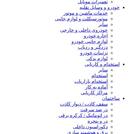
تعمیرات موبایل
خودرو و وسایل نقلیه
خدمات ماشین و موتور
موتورسیکلت و لوازم جانبی
سایر
خودروی داخلی و خارجی
اجاره خودرو
لوازم جانبی خودرو
دزدگیر و ردیاب
تزئینات خودرو
لوازم یدکی
استخدام و کاریابی
سایر
استخدام
استخدام بازاریاب
آماده به کار
مراکز کاریابی
ساختمان
سقف کاذب / دیوار کاذب
در ضد سرقت
در اتوماتیک / کرکره برقی
در و پنجره
دکوراسیون داخلی
برق و هوشمند سازی