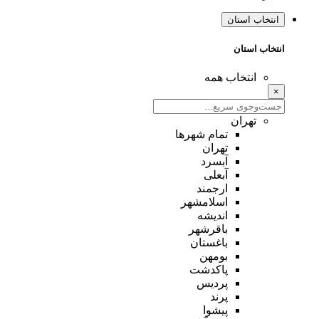
انتخاب استان
انتخاب استان
انتخاب همه
×
تهران
تمام شهر‌ها
تهران
آبسرد
آبعلی
ارجمند
اسلامشهر
اندیشه
باقرشهر
باغستان
بومهن
پاکدشت
پردیس
پرند
پیشوا