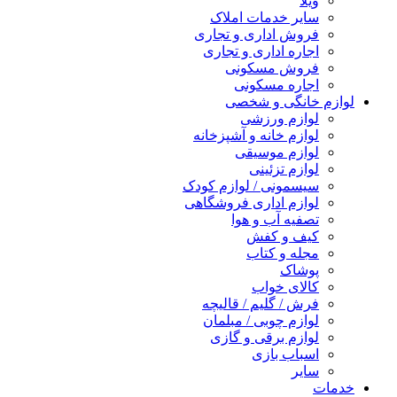
ویلا
سایر خدمات املاک
فروش اداری و تجاری
اجاره اداری و تجاری
فروش مسکونی
اجاره مسکونی
لوازم خانگی و شخصی
لوازم ورزشی
لوازم خانه و آشپزخانه
لوازم موسیقی
لوازم تزئینی
سیسمونی / لوازم کودک
لوازم اداری فروشگاهی
تصفیه آب و هوا
کیف و کفش
مجله و کتاب
پوشاک
کالای خواب
فرش / گلیم / قالیچه
لوازم چوبی / مبلمان
لوازم برقی و گازی
اسباب بازی
سایر
خدمات