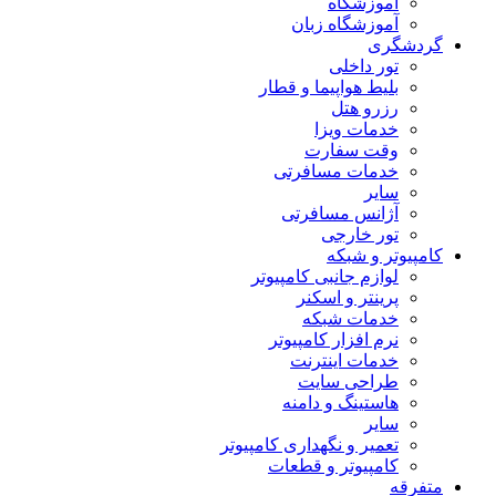
آموزشگاه
آموزشگاه زبان
گردشگری
تور داخلی
بلیط هواپیما و قطار
رزرو هتل
خدمات ویزا
وقت سفارت
خدمات مسافرتی
سایر
آژانس مسافرتی
تور خارجی
کامپیوتر و شبکه
لوازم جانبی کامپیوتر
پرینتر و اسکنر
خدمات شبکه
نرم افزار کامپیوتر
خدمات اینترنت
طراحی سایت
هاستینگ و دامنه
سایر
تعمیر و نگهداری کامپیوتر
کامپیوتر و قطعات
متفرقه