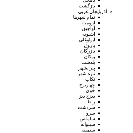
یامچی
بازگشت
آذربایجان غربی
تمام شهر‌ها
ارومیه
آواجیق
اشنویه
ایواوغلی
باروق
بازرگان
بوکان
پلدشت
پیرانشهر
تازه شهر
تکاب
چهاربرج
خوی
دیزج دیز
ربط
سردشت
سرو
سلماس
سیلوانه
سیمینه