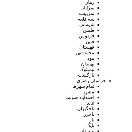
زهان
سرایان
سربیشه
سه قلعه
شوسف
طبس
فردوس
قاین
قهستان
محمدشهر
مود
نهبندان
نیمبلوک
بازگشت
خراسان رضوی
تمام شهر‌ها
مشهد
احمدآباد صولت
انابد
باجگیران
باخرز
بار
بایگ
بجستان