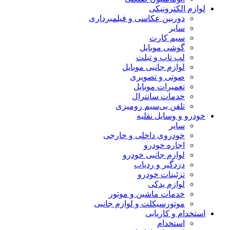
لوازم الکترونیکی
دوربین عکاسی و فیلمبرداری
سایر
سیم کارت
گوشی موبایل
لپ تاپ و تبلت
لوازم جانبی موبایل
صوتی و تصویری
تعمیرات موبایل
خدمات سانترال
تلفن بی‌سیم رومیزی
خودرو و وسایل نقلیه
سایر
خودروی داخلی و خارجی
اجاره خودرو
لوازم جانبی خودرو
دزدگیر و ردیاب
تزئینات خودرو
لوازم یدکی
خدمات ماشین و موتور
موتورسیکلت و لوازم جانبی
استخدام و کاریابی
استخدام