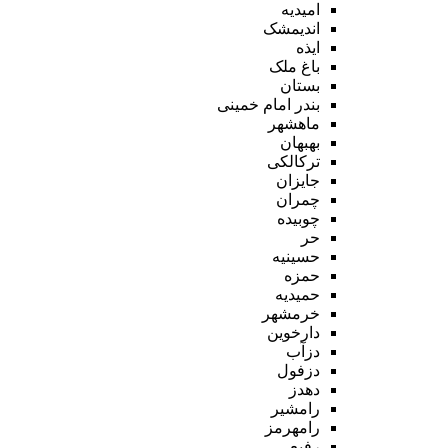
امیدیه
اندیمشک
ایذه
باغ ملک
بستان
بندر امام خمینی
ماهشهر
بهبهان
ترکالکی
جایزان
چمران
چوبیده
حر
حسینیه
حمزه
حمیدیه
خرمشهر
دارخوین
دزآب
دزفول
دهدز
رامشیر
رامهرمز
رفیع