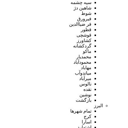
سیه چشمه
شاهین دژ
شوط
فیرورق
قر ضیاالدین
قطور
قوشچی
کشاورز
گردکشانه
ماکو
محمدیار
محمودآباد
مهاباد
میاندوآب
میرآباد
نالوس
نقده
نوشین
بازگشت
البرز
تمام شهر‌ها
کرج
اسارا
اشتهارد