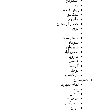
اسفراین
ایور
پیش قلعه
تیتکانلو
جاجرم
حصارگرمخان
درق
راز
سنخواست
شوقان
شیروان
صفی آباد
فاروج
قاضی
گرمه
لوجلی
بازگشت
خوزستان
تمام شهر‌ها
اهواز
آبادان
آغاجاری
اروندکنار
الوان