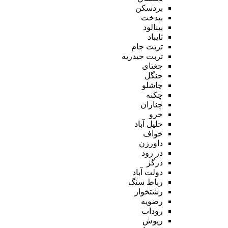
بردسکن
بیدخت
بینالود
تایباد
تربت جام
تربت حیدریه
جغتای
جنگل
چاشلو
چکنه
چناران
خرو
خلیل آباد
خواف
داورزن
در رود
درگز
دولت آباد
رباط سنگ
رشتخوار
رضویه
روداب
ریوش