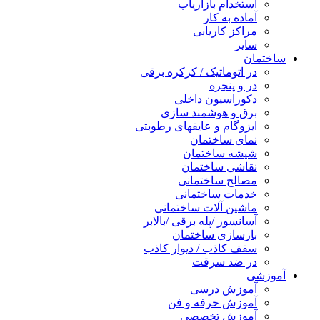
استخدام بازاریاب
آماده به کار
مراکز کاریابی
سایر
ساختمان
در اتوماتیک / کرکره برقی
در و پنجره
دکوراسیون داخلی
برق و هوشمند سازی
ایزوگام و عایقهای رطوبتی
نمای ساختمان
شیشه ساختمان
نقاشی ساختمان
مصالح ساختمانی
خدمات ساختمانی
ماشین آلات ساختمانی
آسانسور /پله برقی /بالابر
بازسازی ساختمان
سقف کاذب / دیوار کاذب
در ضد سرقت
آموزشی
آموزش درسی
آموزش حرفه و فن
آموزش تخصصی