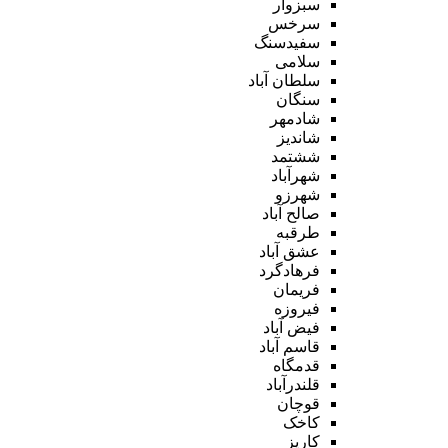
سبزوار
سرخس
سفیدسنگ
سلامی
سلطان آباد
سنگان
شادمهر
شاندیز
ششتمد
شهرآباد
شهرزو
صالح آباد
طرقبه
عشق آباد
فرهادگرد
فریمان
فیروزه
فیض آباد
قاسم آباد
قدمگاه
قلندرآباد
قوچان
کاخک
کاریز