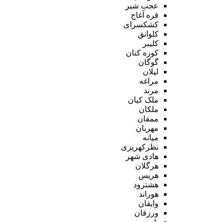
عجب شیر
قره آغاج
کشکسرای
کلوانق
کلیبر
کوزه کنان
گوگان
لیلان
مراغه
مرند
ملک کیان
ملکان
ممقان
مهربان
میانه
نظرکهریزی
هادی شهر
هرگلان
هریس
هشترود
هوراند
وایقان
ورزقان