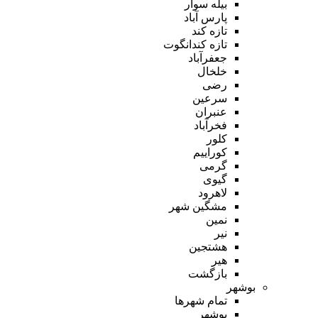
بیله سوار
پارس آباد
تازه کند
تازه کندانگوت
جعفرآباد
خلخال
رضی
سرعین
عنبران
فخرآباد
کلور
کوراییم
گرمی
گیوی
لاهرود
مشگین شهر
نمین
نیر
هشتجین
هیر
بازگشت
بوشهر
تمام شهر‌ها
بوشهر