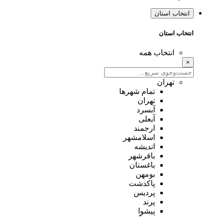
انتخاب استان
انتخاب استان
انتخاب همه
×
تهران
تمام شهر‌ها
تهران
آبسرد
آبعلی
ارجمند
اسلامشهر
اندیشه
باقرشهر
باغستان
بومهن
پاکدشت
پردیس
پرند
پیشوا