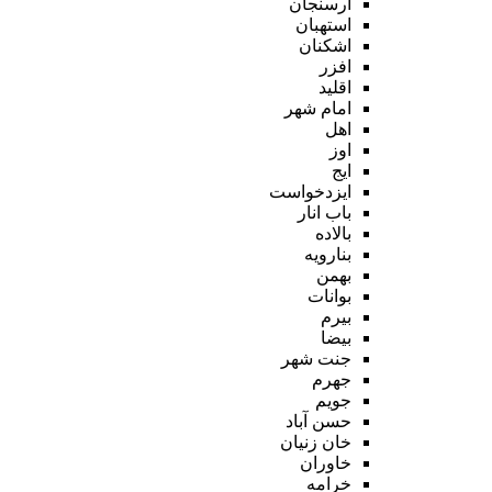
ارسنجان
استهبان
اشکنان
افزر
اقلید
امام شهر
اهل
اوز
ایج
ایزدخواست
باب انار
بالاده
بنارویه
بهمن
بوانات
بیرم
بیضا
جنت شهر
جهرم
جویم
حسن آباد
خان زنیان
خاوران
خرامه