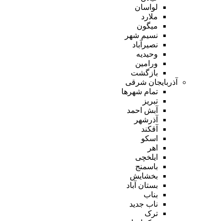
لواسان
ملارد
میگون
نسیم شهر
نصیرآباد
وحیدیه
ورامین
بازگشت
آذربایجان شرقی
تمام شهر‌ها
تبریز
آبش احمد
آذرشهر
آقکند
اسکو
اهر
ایلخچی
باسمنج
بخشایش
بستان آباد
بناب
ناب جدید
ترک