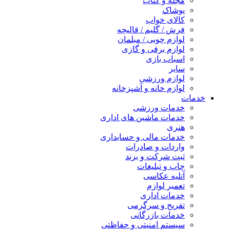
مجله و کتاب
پوشاک
کالای خواب
فرش / گلیم / قالیچه
لوازم چوبی / مبلمان
لوازم برقی و گازی
اسباب بازی
سایر
لوازم ورزشی
لوازم خانه و آشپزخانه
خدمات
خدمات ورزشی
خدمات ماشین های اداری
هنری
خدمات مالی و حسابداری
واردات و صادرات
ثبت شرکت و برند
چاپ و تبلیغات
آتلیه عکاسی
تعمیر لوازم
خدمات اداری
تفریح و سرگرمی
خدمات بازرگانی
سیستم امنیتی و حفاظتی