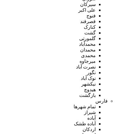
سیرکان
علی اکبر
فنوج
قصرقند
کنارک
گشت
گلمورتی
محمدآباد
محمدان
محمدی
میرجاوه
نصرت آباد
نگور
نوک آباد
نیکشهر
هیدوچ
بازگشت
فارس
تمام شهر‌ها
شیراز
آباده
آباده طشک
اردکان