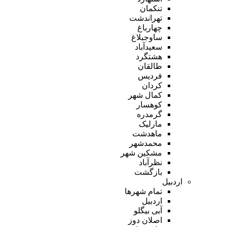
تنکمان
تهراندشت
چهارباغ
ساوجبلاغ
سعیدآباد
هشتگرد
طالقان
فردیس
کردان
کمال شهر
کوهسار
گرمدره
مارلیک
ماهدشت
محمدشهر
مشکین شهر
نظرآباد
بازگشت
اردبیل
تمام شهر‌ها
اردبیل
آبی بیگلو
اصلان دوز