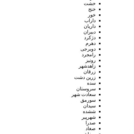
خشت
خنج
خور
داراب
داریان
دبیران
دژکرد
دهرم
دوبرجی
رامجرد
رونیز
زاهدشهر
زرقان
زرین دشت
سده
سروستان
سعادت شهر
سورمق
سیدان
ششده
شهرپیر
صدرا
صغاد