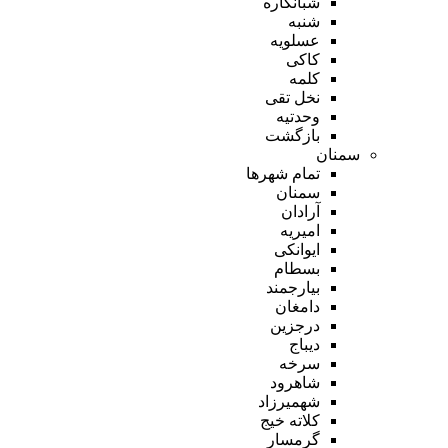
شبانکاره
شنبه
عسلویه
کاکی
کلمه
نخل تقی
وحدتیه
بازگشت
سمنان
تمام شهر‌ها
سمنان
آرادان
امیریه
ایوانکی
بسطام
بیارجمند
دامغان
درجزین
دیباج
سرخه
شاهرود
شهمیرزاد
کلاته خیج
گرمسار