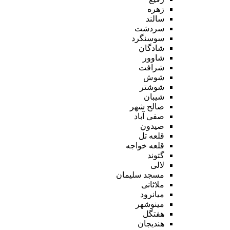
زهره
سالند
سردشت
سوسنگرد
شادگان
شاوور
شرافت
شوش
شوشتر
شیبان
صالح شهر
صفی آباد
صیدون
قلعه تل
قلعه خواجه
گتوند
لالی
مسجد سلیمان
ملاثانی
میانرود
مینوشهر
هفتگل
هندیجان