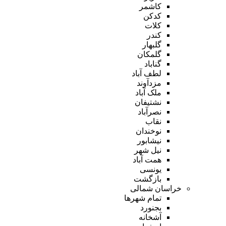
کاشمر
کدکن
کلات
کندر
گلبهار
گلمکان
گناباد
لطف آباد
مزدآوند
ملک آباد
نشتیفان
نصرآباد
نقاب
نوخندان
نیشابور
نیل شهر
همت آباد
یونسی
بازگشت
خراسان شمالی
تمام شهر‌ها
بجنورد
آشخانه