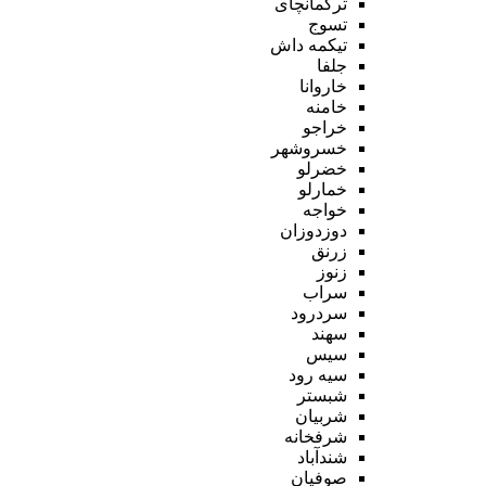
ترکمانچای
تسوج
تیکمه داش
جلفا
خاروانا
خامنه
خراجو
خسروشهر
خضرلو
خمارلو
خواجه
دوزدوزان
زرنق
زنوز
سراب
سردرود
سهند
سیس
سیه رود
شبستر
شربیان
شرفخانه
شندآباد
صوفیان