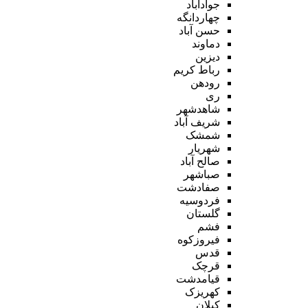
جوادآباد
چهاردانگه
حسن آباد
دماوند
دیزین
رباط کریم
رودهن
ری
شاهدشهر
شریف آباد
شمشک
شهریار
صالح آباد
صباشهر
صفادشت
فردوسیه
گلستان
فشم
فیروزکوه
قدس
قرچک
قیامدشت
کهریزک
کیلان