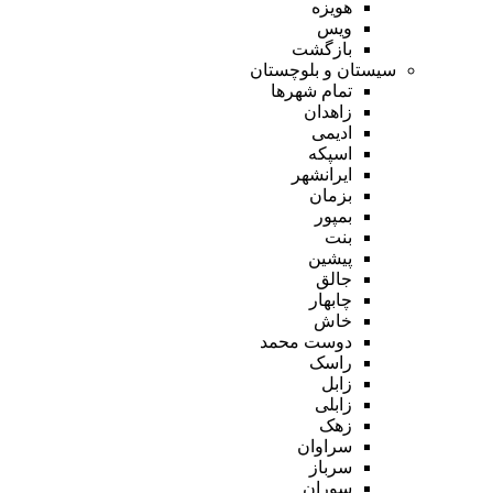
هویزه
ویس
بازگشت
سیستان و بلوچستان
تمام شهر‌ها
زاهدان
ادیمی
اسپکه
ایرانشهر
بزمان
بمپور
بنت
پیشین
جالق
چابهار
خاش
دوست محمد
راسک
زابل
زابلی
زهک
سراوان
سرباز
سوران