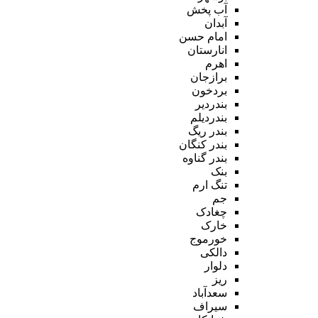
آب پخش
آبدان
امام حسن
انارستان
اهرم
برازجان
بردخون
بندردیر
بندردیلم
بندر ریگ
بندر کنگان
بندر گناوه
بنک
تنگ ارم
جم
چغادک
خارک
خورموج
دالکی
دلوار
ریز
سعدآباد
سیراف