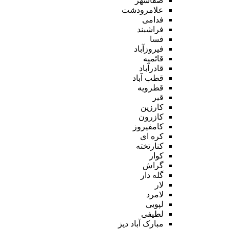
صفاشهر
علامرودشت
فدامی
فراشبند
فسا
فیروزآباد
قائمیه
قادرآباد
قطب آباد
قطرویه
قیر
کارزین
کازرون
کامفیروز
کره ای
کنارتخته
کوار
گراش
گله دار
لار
لامرد
لپویی
لطیفی
مبارک آباد دیز