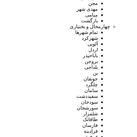
مجن
مهدی شهر
میامی
بازگشت
چهارمحال و بختیاری
تمام شهر‌ها
شهرکرد
آلونی
اردل
باباحیدر
بروجن
بلداجی
بن
جونقان
چلگرد
سامان
سفیددشت
سودجان
سورشجان
شلمزار
طاقانک
فارسان
فرادبنه
فرخ شهر