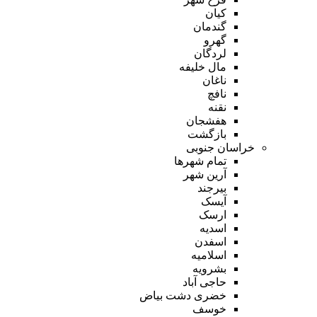
کیان
گندمان
گهرو
لردگان
مال خلیفه
ناغان
نافچ
نقنه
هفشجان
بازگشت
خراسان جنوبی
تمام شهر‌ها
آرین شهر
بیرجند
آیسک
ارسک
اسدیه
اسفدن
اسلامیه
بشرویه
حاجی آباد
خضری دشت بیاض
خوسف