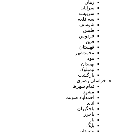
زهان
سرایان
سربیشه
سه قلعه
شوسف
طبس
فردوس
قاین
قهستان
محمدشهر
مود
نهبندان
نیمبلوک
بازگشت
خراسان رضوی
تمام شهر‌ها
مشهد
احمدآباد صولت
انابد
باجگیران
باخرز
بار
بایگ
بجستان