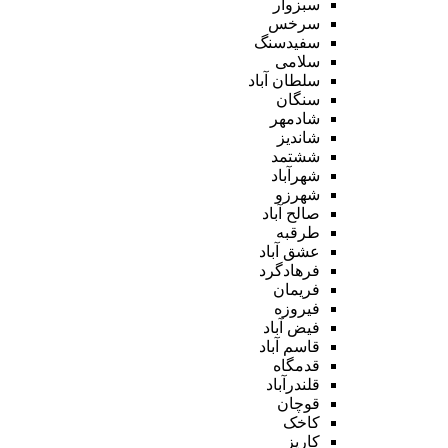
سبزوار
سرخس
سفیدسنگ
سلامی
سلطان آباد
سنگان
شادمهر
شاندیز
ششتمد
شهرآباد
شهرزو
صالح آباد
طرقبه
عشق آباد
فرهادگرد
فریمان
فیروزه
فیض آباد
قاسم آباد
قدمگاه
قلندرآباد
قوچان
کاخک
کاریز