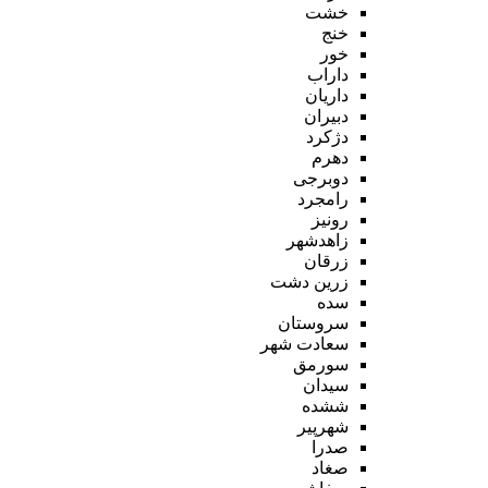
خشت
خنج
خور
داراب
داریان
دبیران
دژکرد
دهرم
دوبرجی
رامجرد
رونیز
زاهدشهر
زرقان
زرین دشت
سده
سروستان
سعادت شهر
سورمق
سیدان
ششده
شهرپیر
صدرا
صغاد