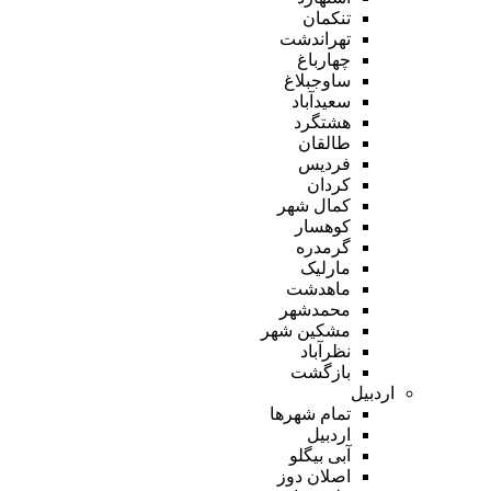
تنکمان
تهراندشت
چهارباغ
ساوجبلاغ
سعیدآباد
هشتگرد
طالقان
فردیس
کردان
کمال شهر
کوهسار
گرمدره
مارلیک
ماهدشت
محمدشهر
مشکین شهر
نظرآباد
بازگشت
اردبیل
تمام شهر‌ها
اردبیل
آبی بیگلو
اصلان دوز