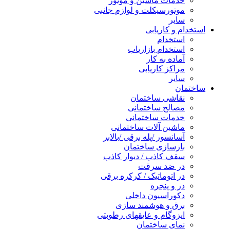
خدمات ماشین و موتور
موتورسیکلت و لوازم جانبی
سایر
استخدام و کاریابی
استخدام
استخدام بازاریاب
آماده به کار
مراکز کاریابی
سایر
ساختمان
نقاشی ساختمان
مصالح ساختمانی
خدمات ساختمانی
ماشین آلات ساختمانی
آسانسور /پله برقی /بالابر
بازسازی ساختمان
سقف کاذب / دیوار کاذب
در ضد سرقت
در اتوماتیک / کرکره برقی
در و پنجره
دکوراسیون داخلی
برق و هوشمند سازی
ایزوگام و عایقهای رطوبتی
نمای ساختمان