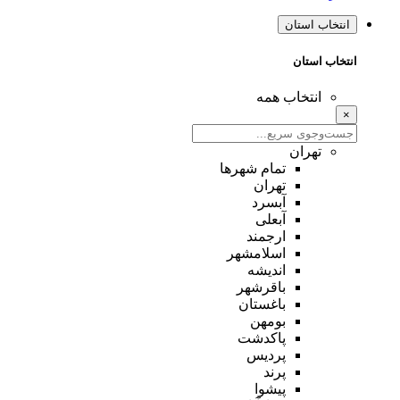
انتخاب استان
انتخاب استان
انتخاب همه
×
تهران
تمام شهر‌ها
تهران
آبسرد
آبعلی
ارجمند
اسلامشهر
اندیشه
باقرشهر
باغستان
بومهن
پاکدشت
پردیس
پرند
پیشوا