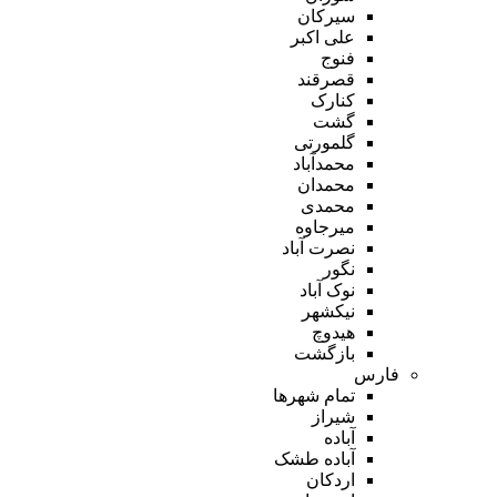
سیرکان
علی اکبر
فنوج
قصرقند
کنارک
گشت
گلمورتی
محمدآباد
محمدان
محمدی
میرجاوه
نصرت آباد
نگور
نوک آباد
نیکشهر
هیدوچ
بازگشت
فارس
تمام شهر‌ها
شیراز
آباده
آباده طشک
اردکان