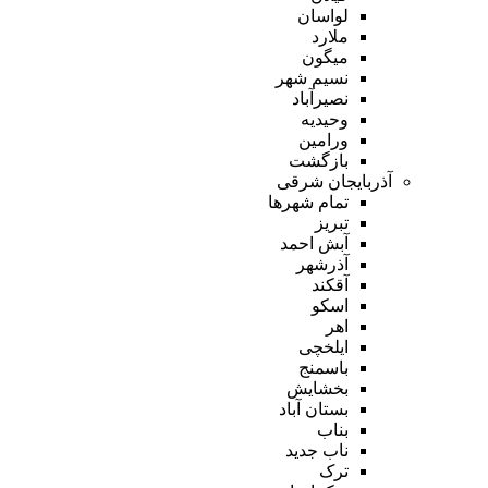
لواسان
ملارد
میگون
نسیم شهر
نصیرآباد
وحیدیه
ورامین
بازگشت
آذربایجان شرقی
تمام شهر‌ها
تبریز
آبش احمد
آذرشهر
آقکند
اسکو
اهر
ایلخچی
باسمنج
بخشایش
بستان آباد
بناب
ناب جدید
ترک