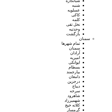
شبانکاره
شنبه
عسلویه
کاکی
کلمه
نخل تقی
وحدتیه
بازگشت
سمنان
تمام شهر‌ها
سمنان
آرادان
امیریه
ایوانکی
بسطام
بیارجمند
دامغان
درجزین
دیباج
سرخه
شاهرود
شهمیرزاد
کلاته خیج
گرمسار