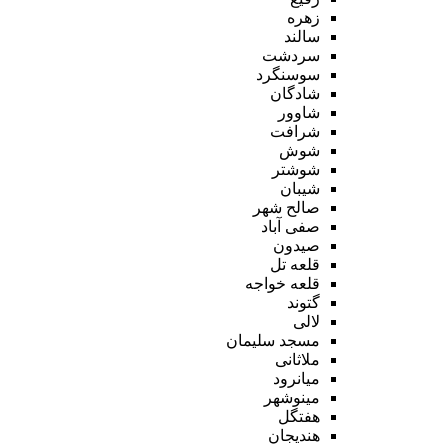
زهره
سالند
سردشت
سوسنگرد
شادگان
شاوور
شرافت
شوش
شوشتر
شیبان
صالح شهر
صفی آباد
صیدون
قلعه تل
قلعه خواجه
گتوند
لالی
مسجد سلیمان
ملاثانی
میانرود
مینوشهر
هفتگل
هندیجان