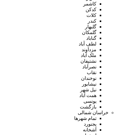
کاشمر
کدکن
کلات
کندر
گلبهار
گلمکان
گناباد
لطف آباد
مزدآوند
ملک آباد
نشتیفان
نصرآباد
نقاب
نوخندان
نیشابور
نیل شهر
همت آباد
یونسی
بازگشت
خراسان شمالی
تمام شهر‌ها
بجنورد
آشخانه