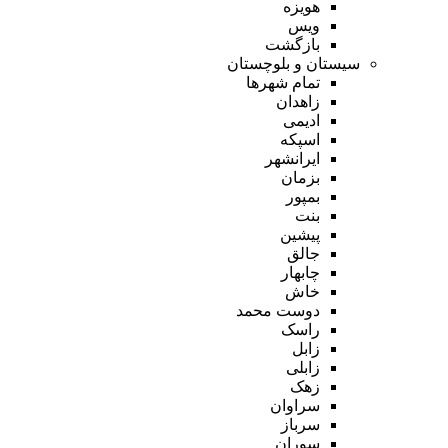
هویزه
ویس
بازگشت
سیستان و بلوچستان
تمام شهر‌ها
زاهدان
ادیمی
اسپکه
ایرانشهر
بزمان
بمپور
بنت
پیشین
جالق
چابهار
خاش
دوست محمد
راسک
زابل
زابلی
زهک
سراوان
سرباز
سوران