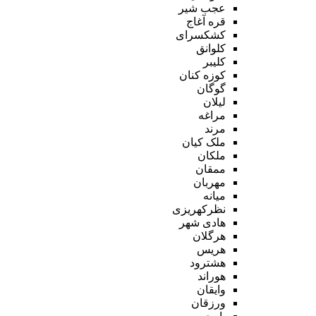
عجب شیر
قره آغاج
کشکسرای
کلوانق
کلیبر
کوزه کنان
گوگان
لیلان
مراغه
مرند
ملک کیان
ملکان
ممقان
مهربان
میانه
نظرکهریزی
هادی شهر
هرگلان
هریس
هشترود
هوراند
وایقان
ورزقان