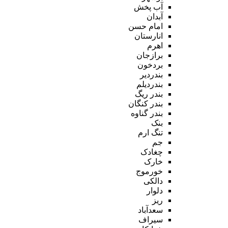
آب پخش
آبدان
امام حسن
انارستان
اهرم
برازجان
بردخون
بندردیر
بندردیلم
بندر ریگ
بندر کنگان
بندر گناوه
بنک
تنگ ارم
جم
چغادک
خارک
خورموج
دالکی
دلوار
ریز
سعدآباد
سیراف