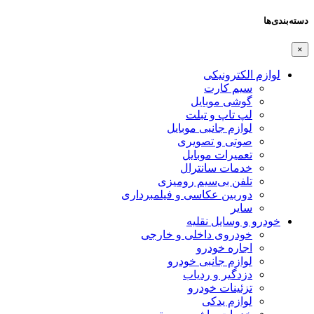
دسته‌بندی‌ها
×
لوازم الکترونیکی
سیم کارت
گوشی موبایل
لپ تاپ و تبلت
لوازم جانبی موبایل
صوتی و تصویری
تعمیرات موبایل
خدمات سانترال
تلفن بی‌سیم رومیزی
دوربین عکاسی و فیلمبرداری
سایر
خودرو و وسایل نقلیه
خودروی داخلی و خارجی
اجاره خودرو
لوازم جانبی خودرو
دزدگیر و ردیاب
تزئینات خودرو
لوازم یدکی