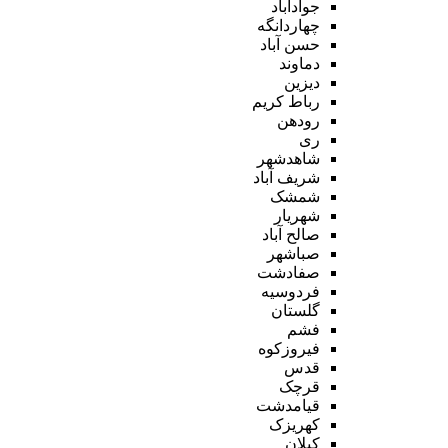
جوادآباد
چهاردانگه
حسن آباد
دماوند
دیزین
رباط کریم
رودهن
ری
شاهدشهر
شریف آباد
شمشک
شهریار
صالح آباد
صباشهر
صفادشت
فردوسیه
گلستان
فشم
فیروزکوه
قدس
قرچک
قیامدشت
کهریزک
کیلان