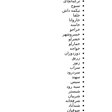
ترکمانچای
تسوج
تیکمه داش
جلفا
خاروانا
خامنه
خراجو
خسروشهر
خضرلو
خمارلو
خواجه
دوزدوزان
زرنق
زنوز
سراب
سردرود
سهند
سیس
سیه رود
شبستر
شربیان
شرفخانه
شندآباد
صوفیان