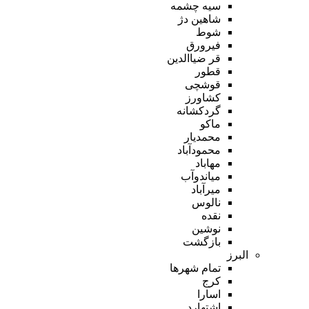
سیه چشمه
شاهین دژ
شوط
فیرورق
قر ضیاالدین
قطور
قوشچی
کشاورز
گردکشانه
ماکو
محمدیار
محمودآباد
مهاباد
میاندوآب
میرآباد
نالوس
نقده
نوشین
بازگشت
البرز
تمام شهر‌ها
کرج
اسارا
اشتهارد