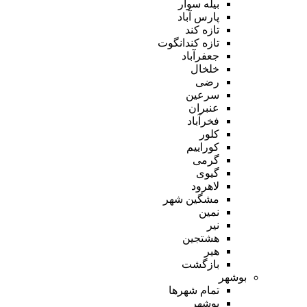
بیله سوار
پارس آباد
تازه کند
تازه کندانگوت
جعفرآباد
خلخال
رضی
سرعین
عنبران
فخرآباد
کلور
کوراییم
گرمی
گیوی
لاهرود
مشگین شهر
نمین
نیر
هشتجین
هیر
بازگشت
بوشهر
تمام شهر‌ها
بوشهر