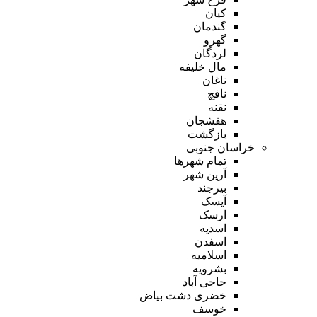
کیان
گندمان
گهرو
لردگان
مال خلیفه
ناغان
نافچ
نقنه
هفشجان
بازگشت
خراسان جنوبی
تمام شهر‌ها
آرین شهر
بیرجند
آیسک
ارسک
اسدیه
اسفدن
اسلامیه
بشرویه
حاجی آباد
خضری دشت بیاض
خوسف