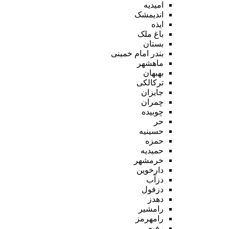
امیدیه
اندیمشک
ایذه
باغ ملک
بستان
بندر امام خمینی
ماهشهر
بهبهان
ترکالکی
جایزان
چمران
چوبیده
حر
حسینیه
حمزه
حمیدیه
خرمشهر
دارخوین
دزآب
دزفول
دهدز
رامشیر
رامهرمز
رفیع