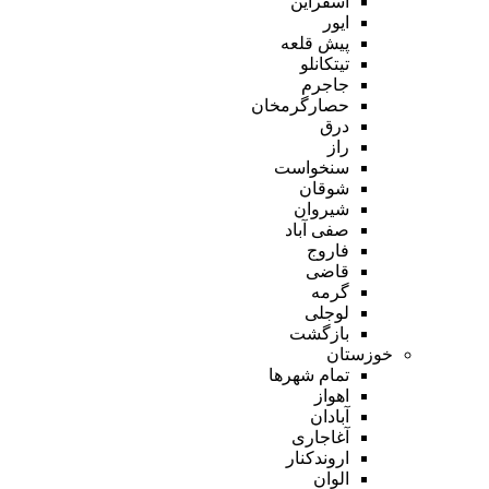
اسفراین
ایور
پیش قلعه
تیتکانلو
جاجرم
حصارگرمخان
درق
راز
سنخواست
شوقان
شیروان
صفی آباد
فاروج
قاضی
گرمه
لوجلی
بازگشت
خوزستان
تمام شهر‌ها
اهواز
آبادان
آغاجاری
اروندکنار
الوان