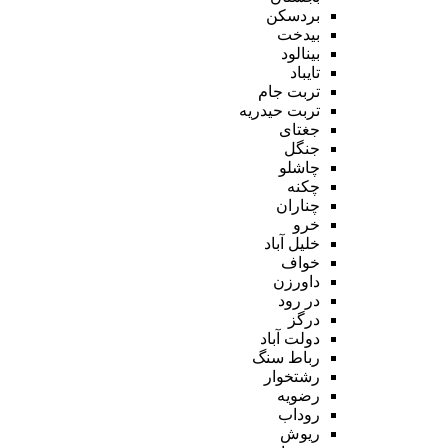
بردسکن
بیدخت
بینالود
تایباد
تربت جام
تربت حیدریه
جغتای
جنگل
چاشلو
چکنه
چناران
خرو
خلیل آباد
خواف
داورزن
در رود
درگز
دولت آباد
رباط سنگ
رشتخوار
رضویه
روداب
ریوش