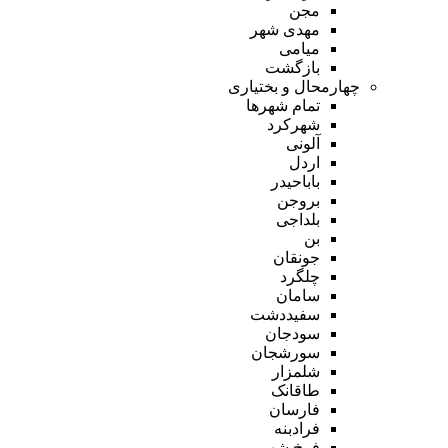
مجن
مهدی شهر
میامی
بازگشت
چهارمحال و بختیاری
تمام شهر‌ها
شهرکرد
آلونی
اردل
باباحیدر
بروجن
بلداجی
بن
جونقان
چلگرد
سامان
سفیددشت
سودجان
سورشجان
شلمزار
طاقانک
فارسان
فرادبنه
فرخ شهر