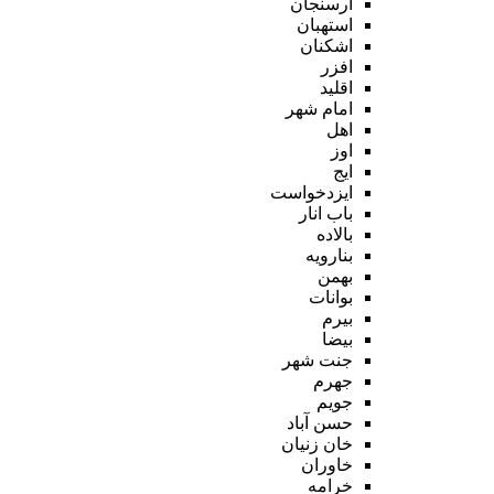
ارسنجان
استهبان
اشکنان
افزر
اقلید
امام شهر
اهل
اوز
ایج
ایزدخواست
باب انار
بالاده
بنارویه
بهمن
بوانات
بیرم
بیضا
جنت شهر
جهرم
جویم
حسن آباد
خان زنیان
خاوران
خرامه