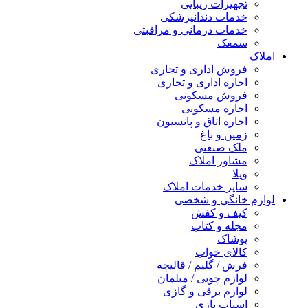
تجهیزات زیبایی
خدمات دندانپزشکی
خدمات درمانی و مراقبتی
سمعک
املاک
فروش اداری و تجاری
اجاره اداری و تجاری
فروش مسکونی
اجاره مسکونی
اجاره اتاق و پانسیون
زمین و باغ
ملک صنعتی
مشاور املاک
ویلا
سایر خدمات املاک
لوازم خانگی و شخصی
کیف و کفش
مجله و کتاب
پوشاک
کالای خواب
فرش / گلیم / قالیچه
لوازم چوبی / مبلمان
لوازم برقی و گازی
اسباب بازی