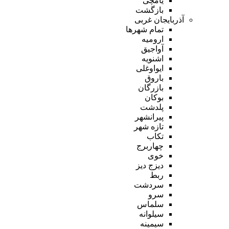
یامچی
بازگشت
آذربایجان غربی
تمام شهر‌ها
ارومیه
آواجیق
اشنویه
ایواوغلی
باروق
بازرگان
بوکان
پلدشت
پیرانشهر
تازه شهر
تکاب
چهاربرج
خوی
دیزج دیز
ربط
سردشت
سرو
سلماس
سیلوانه
سیمینه