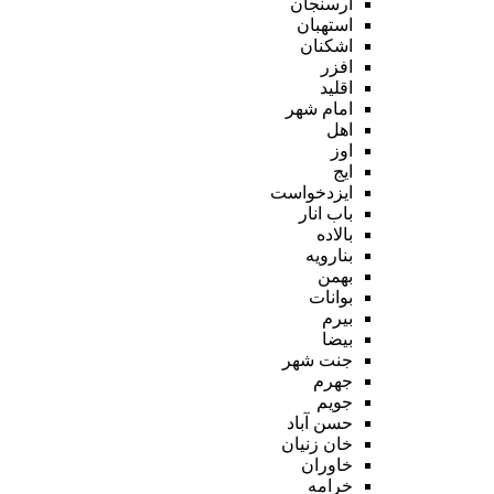
ارسنجان
استهبان
اشکنان
افزر
اقلید
امام شهر
اهل
اوز
ایج
ایزدخواست
باب انار
بالاده
بنارویه
بهمن
بوانات
بیرم
بیضا
جنت شهر
جهرم
جویم
حسن آباد
خان زنیان
خاوران
خرامه