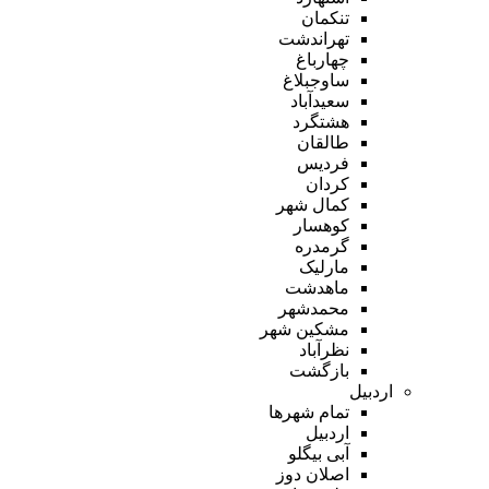
تنکمان
تهراندشت
چهارباغ
ساوجبلاغ
سعیدآباد
هشتگرد
طالقان
فردیس
کردان
کمال شهر
کوهسار
گرمدره
مارلیک
ماهدشت
محمدشهر
مشکین شهر
نظرآباد
بازگشت
اردبیل
تمام شهر‌ها
اردبیل
آبی بیگلو
اصلان دوز