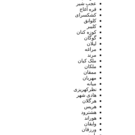
عجب شیر
قره آغاج
کشکسرای
کلوانق
کلیبر
کوزه کنان
گوگان
لیلان
مراغه
مرند
ملک کیان
ملکان
ممقان
مهربان
میانه
نظرکهریزی
هادی شهر
هرگلان
هریس
هشترود
هوراند
وایقان
ورزقان