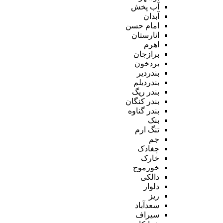
آب پخش
آبدان
امام حسن
انارستان
اهرم
برازجان
بردخون
بندردیر
بندردیلم
بندر ریگ
بندر کنگان
بندر گناوه
بنک
تنگ ارم
جم
چغادک
خارک
خورموج
دالکی
دلوار
ریز
سعدآباد
سیراف