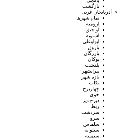
یامچی
بازگشت
آذربایجان غربی
تمام شهر‌ها
ارومیه
آواجیق
اشنویه
ایواوغلی
باروق
بازرگان
بوکان
پلدشت
پیرانشهر
تازه شهر
تکاب
چهاربرج
خوی
دیزج دیز
ربط
سردشت
سرو
سلماس
سیلوانه
سیمینه