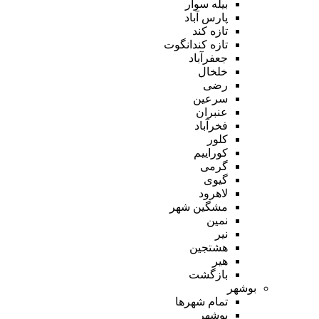
بیله سوار
پارس آباد
تازه کند
تازه کندانگوت
جعفرآباد
خلخال
رضی
سرعین
عنبران
فخرآباد
کلور
کوراییم
گرمی
گیوی
لاهرود
مشگین شهر
نمین
نیر
هشتجین
هیر
بازگشت
بوشهر
تمام شهر‌ها
بوشهر