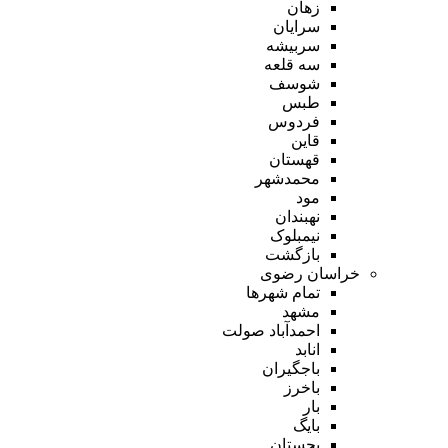
زهان
سرایان
سربیشه
سه قلعه
شوسف
طبس
فردوس
قاین
قهستان
محمدشهر
مود
نهبندان
نیمبلوک
بازگشت
خراسان رضوی
تمام شهر‌ها
مشهد
احمدآباد صولت
انابد
باجگیران
باخرز
بار
بایگ
بجستان