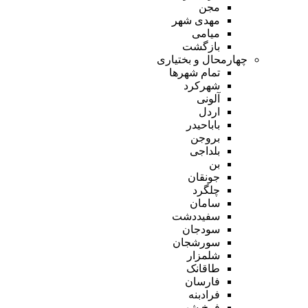
مجن
مهدی شهر
میامی
بازگشت
چهارمحال و بختیاری
تمام شهر‌ها
شهرکرد
آلونی
اردل
باباحیدر
بروجن
بلداجی
بن
جونقان
چلگرد
سامان
سفیددشت
سودجان
سورشجان
شلمزار
طاقانک
فارسان
فرادبنه
فرخ شهر