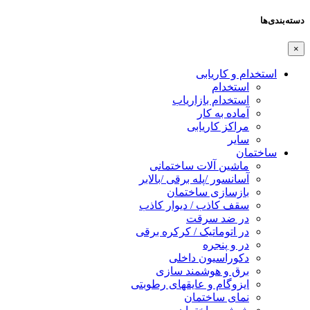
دسته‌بندی‌ها
×
استخدام و کاریابی
استخدام
استخدام بازاریاب
آماده به کار
مراکز کاریابی
سایر
ساختمان
ماشین آلات ساختمانی
آسانسور /پله برقی /بالابر
بازسازی ساختمان
سقف کاذب / دیوار کاذب
در ضد سرقت
در اتوماتیک / کرکره برقی
در و پنجره
دکوراسیون داخلی
برق و هوشمند سازی
ایزوگام و عایقهای رطوبتی
نمای ساختمان