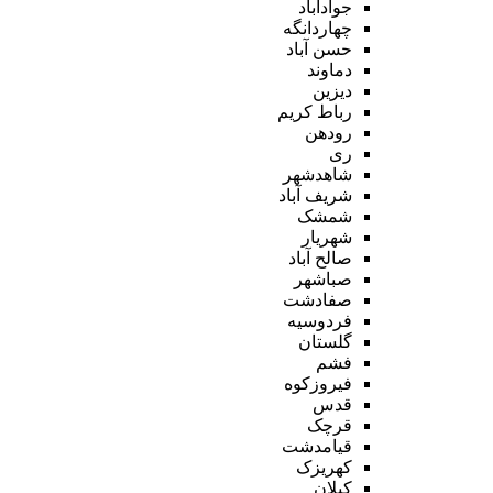
جوادآباد
چهاردانگه
حسن آباد
دماوند
دیزین
رباط کریم
رودهن
ری
شاهدشهر
شریف آباد
شمشک
شهریار
صالح آباد
صباشهر
صفادشت
فردوسیه
گلستان
فشم
فیروزکوه
قدس
قرچک
قیامدشت
کهریزک
کیلان