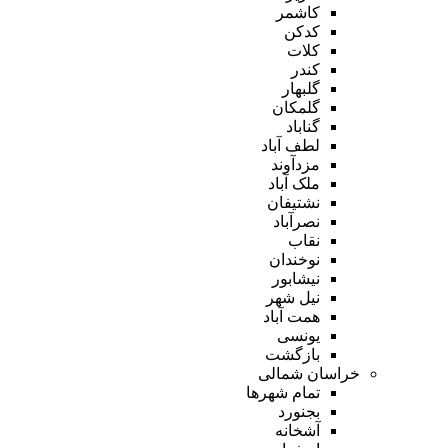
کاشمر
کدکن
کلات
کندر
گلبهار
گلمکان
گناباد
لطف آباد
مزدآوند
ملک آباد
نشتیفان
نصرآباد
نقاب
نوخندان
نیشابور
نیل شهر
همت آباد
یونسی
بازگشت
خراسان شمالی
تمام شهر‌ها
بجنورد
آشخانه