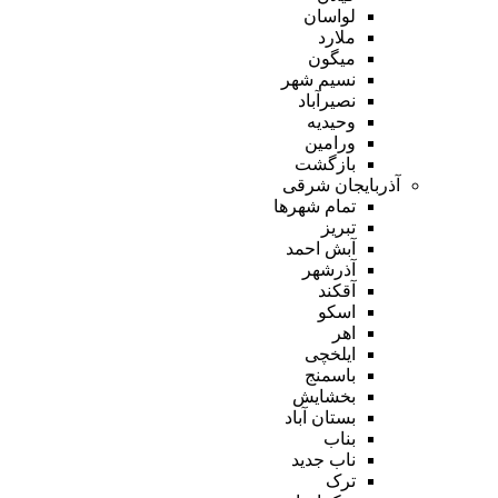
لواسان
ملارد
میگون
نسیم شهر
نصیرآباد
وحیدیه
ورامین
بازگشت
آذربایجان شرقی
تمام شهر‌ها
تبریز
آبش احمد
آذرشهر
آقکند
اسکو
اهر
ایلخچی
باسمنج
بخشایش
بستان آباد
بناب
ناب جدید
ترک