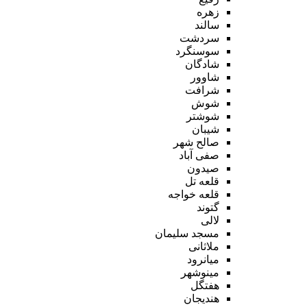
زهره
سالند
سردشت
سوسنگرد
شادگان
شاوور
شرافت
شوش
شوشتر
شیبان
صالح شهر
صفی آباد
صیدون
قلعه تل
قلعه خواجه
گتوند
لالی
مسجد سلیمان
ملاثانی
میانرود
مینوشهر
هفتگل
هندیجان