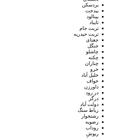
بردسکن
بیدخت
بینالود
تایباد
تربت جام
تربت حیدریه
جغتای
جنگل
چاشلو
چکنه
چناران
خرو
خلیل آباد
خواف
داورزن
در رود
درگز
دولت آباد
رباط سنگ
رشتخوار
رضویه
روداب
ریوش