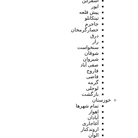
اسفراین
ایور
پیش قلعه
تیتکانلو
جاجرم
حصارگرمخان
درق
راز
سنخواست
شوقان
شیروان
صفی آباد
فاروج
قاضی
گرمه
لوجلی
بازگشت
خوزستان
تمام شهر‌ها
اهواز
آبادان
آغاجاری
اروندکنار
الوان