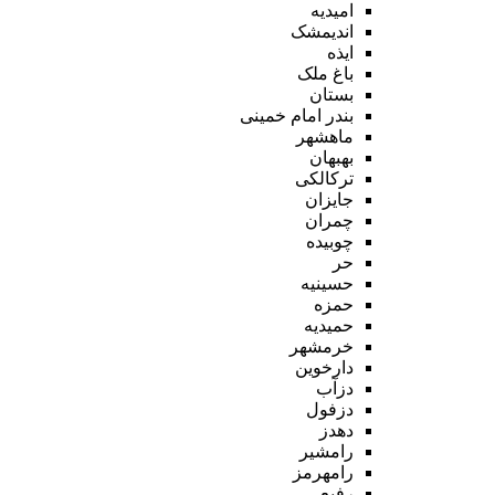
امیدیه
اندیمشک
ایذه
باغ ملک
بستان
بندر امام خمینی
ماهشهر
بهبهان
ترکالکی
جایزان
چمران
چوبیده
حر
حسینیه
حمزه
حمیدیه
خرمشهر
دارخوین
دزآب
دزفول
دهدز
رامشیر
رامهرمز
رفیع