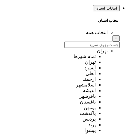
انتخاب استان
انتخاب استان
انتخاب همه
×
تهران
تمام شهر‌ها
تهران
آبسرد
آبعلی
ارجمند
اسلامشهر
اندیشه
باقرشهر
باغستان
بومهن
پاکدشت
پردیس
پرند
پیشوا