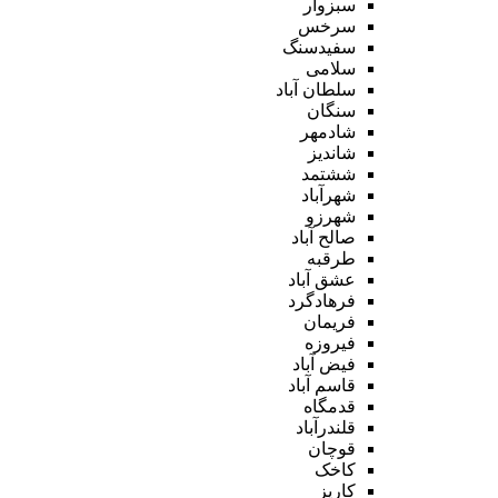
سبزوار
سرخس
سفیدسنگ
سلامی
سلطان آباد
سنگان
شادمهر
شاندیز
ششتمد
شهرآباد
شهرزو
صالح آباد
طرقبه
عشق آباد
فرهادگرد
فریمان
فیروزه
فیض آباد
قاسم آباد
قدمگاه
قلندرآباد
قوچان
کاخک
کاریز