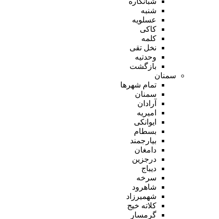
شبانکاره
شنبه
عسلویه
کاکی
کلمه
نخل تقی
وحدتیه
بازگشت
سمنان
تمام شهر‌ها
سمنان
آرادان
امیریه
ایوانکی
بسطام
بیارجمند
دامغان
درجزین
دیباج
سرخه
شاهرود
شهمیرزاد
کلاته خیج
گرمسار