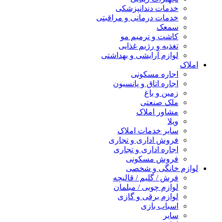
خدمات دندانپزشکی
خدمات درمانی و مراقبتی
سمعک
کاشت و ترمیم مو
تغذیه و رژیم غذایی
لوازم آرایشی و بهداشتی
املاک
اجاره مسکونی
اجاره اتاق و پانسیون
زمین و باغ
ملک صنعتی
مشاور املاک
ویلا
سایر خدمات املاک
فروش اداری و تجاری
اجاره اداری و تجاری
فروش مسکونی
لوازم خانگی و شخصی
فرش / گلیم / قالیچه
لوازم چوبی / مبلمان
لوازم برقی و گازی
اسباب بازی
سایر