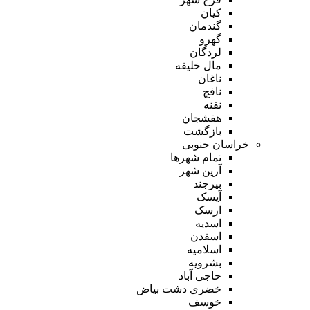
کیان
گندمان
گهرو
لردگان
مال خلیفه
ناغان
نافچ
نقنه
هفشجان
بازگشت
خراسان جنوبی
تمام شهر‌ها
آرین شهر
بیرجند
آیسک
ارسک
اسدیه
اسفدن
اسلامیه
بشرویه
حاجی آباد
خضری دشت بیاض
خوسف