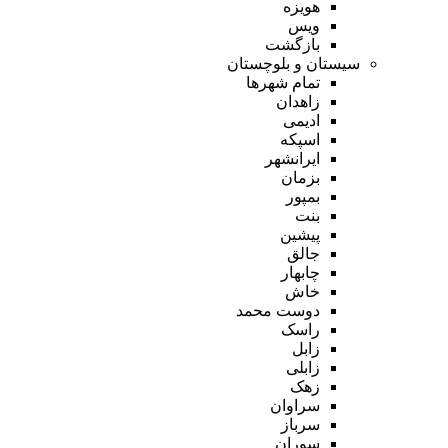
هویزه
ویس
بازگشت
سیستان و بلوچستان
تمام شهر‌ها
زاهدان
ادیمی
اسپکه
ایرانشهر
بزمان
بمپور
بنت
پیشین
جالق
چابهار
خاش
دوست محمد
راسک
زابل
زابلی
زهک
سراوان
سرباز
سوران