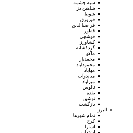
سیه چشمه
شاهین دژ
شوط
فیرورق
قر ضیاالدین
قطور
قوشچی
کشاورز
گردکشانه
ماکو
محمدیار
محمودآباد
مهاباد
میاندوآب
میرآباد
نالوس
نقده
نوشین
بازگشت
البرز
تمام شهر‌ها
کرج
اسارا
اشتهارد