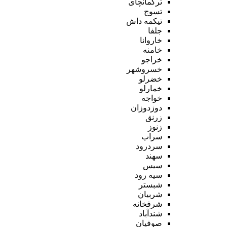
ترکمانچای
تسوج
تیکمه داش
جلفا
خاروانا
خامنه
خراجو
خسروشهر
خضرلو
خمارلو
خواجه
دوزدوزان
زرنق
زنوز
سراب
سردرود
سهند
سیس
سیه رود
شبستر
شربیان
شرفخانه
شندآباد
صوفیان