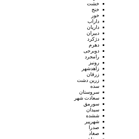
خشت
خنج
خور
داراب
داریان
دبیران
دژکرد
دهرم
دوبرجی
رامجرد
رونیز
زاهدشهر
زرقان
زرین دشت
سده
سروستان
سعادت شهر
سورمق
سیدان
ششده
شهرپیر
صدرا
صغاد