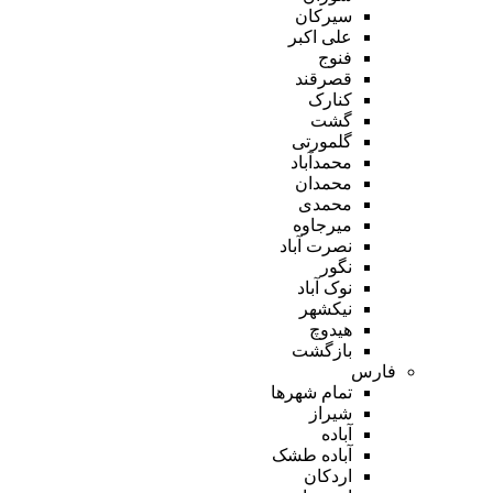
سیرکان
علی اکبر
فنوج
قصرقند
کنارک
گشت
گلمورتی
محمدآباد
محمدان
محمدی
میرجاوه
نصرت آباد
نگور
نوک آباد
نیکشهر
هیدوچ
بازگشت
فارس
تمام شهر‌ها
شیراز
آباده
آباده طشک
اردکان