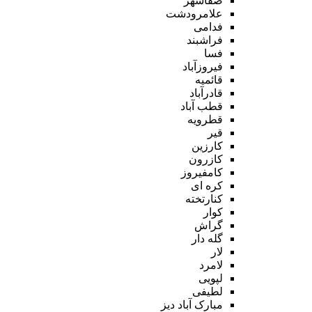
صفاشهر
علامرودشت
فدامی
فراشبند
فسا
فیروزآباد
قائمیه
قادرآباد
قطب آباد
قطرویه
قیر
کارزین
کازرون
کامفیروز
کره ای
کنارتخته
کوار
گراش
گله دار
لار
لامرد
لپویی
لطیفی
مبارک آباد دیز