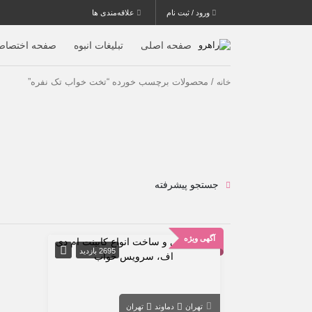
ورود / ثبت نام
علاقه‌مندی ها
صفحه اصلی
تبلیغات انبوه
صفحه اختصاص
/ محصولات برچسب خورده “تخت خواب تک نفره”
خانه
جستجو پیشرفته
آگهی ویژه
2695 بازدید
تهران
دماوند
تهران