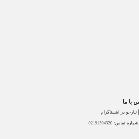
 با ما
نیازجو در اینستاگرام
ماره تماس:
02191304320