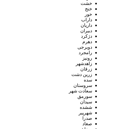
خشت
خنج
خور
داراب
داریان
دبیران
دژکرد
دهرم
دوبرجی
رامجرد
رونیز
زاهدشهر
زرقان
زرین دشت
سده
سروستان
سعادت شهر
سورمق
سیدان
ششده
شهرپیر
صدرا
صغاد