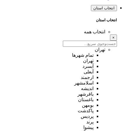
انتخاب استان
انتخاب استان
انتخاب همه
×
تهران
تمام شهر‌ها
تهران
آبسرد
آبعلی
ارجمند
اسلامشهر
اندیشه
باقرشهر
باغستان
بومهن
پاکدشت
پردیس
پرند
پیشوا