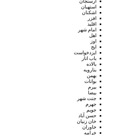
ارسنجان
استهبان
اشکنان
افزر
اقلید
امام شهر
اهل
اوز
ایج
ایزدخواست
باب انار
بالاده
بنارویه
بهمن
بوانات
بیرم
بیضا
جنت شهر
جهرم
جویم
حسن آباد
خان زنیان
خاوران
خرامه