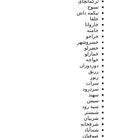
ترکمانچای
تسوج
تیکمه داش
جلفا
خاروانا
خامنه
خراجو
خسروشهر
خضرلو
خمارلو
خواجه
دوزدوزان
زرنق
زنوز
سراب
سردرود
سهند
سیس
سیه رود
شبستر
شربیان
شرفخانه
شندآباد
صوفیان