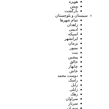
هویزه
ویس
بازگشت
سیستان و بلوچستان
تمام شهر‌ها
زاهدان
ادیمی
اسپکه
ایرانشهر
بزمان
بمپور
بنت
پیشین
جالق
چابهار
خاش
دوست محمد
راسک
زابل
زابلی
زهک
سراوان
سرباز
سوران