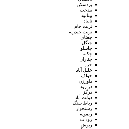
بردسکن
بیدخت
بینالود
تایباد
تربت جام
تربت حیدریه
جغتای
جنگل
چاشلو
چکنه
چناران
خرو
خلیل آباد
خواف
داورزن
در رود
درگز
دولت آباد
رباط سنگ
رشتخوار
رضویه
روداب
ریوش