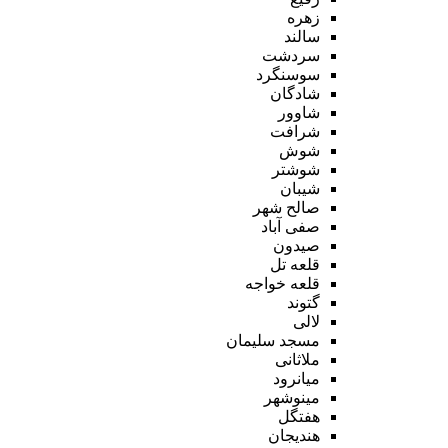
زهره
سالند
سردشت
سوسنگرد
شادگان
شاوور
شرافت
شوش
شوشتر
شیبان
صالح شهر
صفی آباد
صیدون
قلعه تل
قلعه خواجه
گتوند
لالی
مسجد سلیمان
ملاثانی
میانرود
مینوشهر
هفتگل
هندیجان