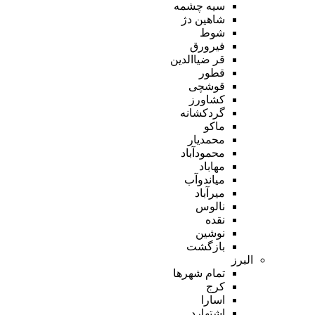
سیه چشمه
شاهین دژ
شوط
فیرورق
قر ضیاالدین
قطور
قوشچی
کشاورز
گردکشانه
ماکو
محمدیار
محمودآباد
مهاباد
میاندوآب
میرآباد
نالوس
نقده
نوشین
بازگشت
البرز
تمام شهر‌ها
کرج
اسارا
اشتهارد