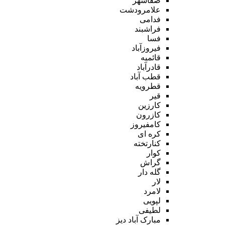
صفاشهر
علامرودشت
فدامی
فراشبند
فسا
فیروزآباد
قائمیه
قادرآباد
قطب آباد
قطرویه
قیر
کارزین
کازرون
کامفیروز
کره ای
کنارتخته
کوار
گراش
گله دار
لار
لامرد
لپویی
لطیفی
مبارک آباد دیز