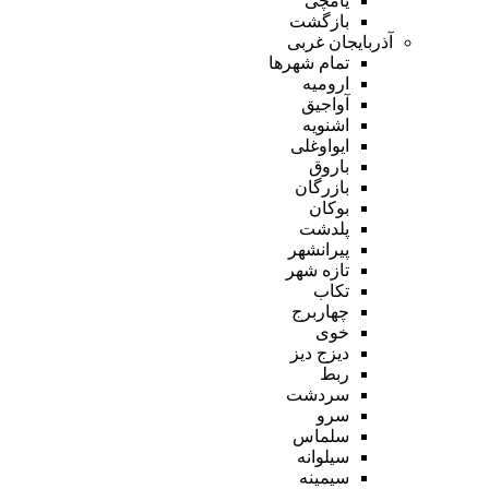
یامچی
بازگشت
آذربایجان غربی
تمام شهر‌ها
ارومیه
آواجیق
اشنویه
ایواوغلی
باروق
بازرگان
بوکان
پلدشت
پیرانشهر
تازه شهر
تکاب
چهاربرج
خوی
دیزج دیز
ربط
سردشت
سرو
سلماس
سیلوانه
سیمینه