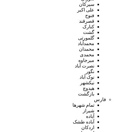
سیرکان
علی اکبر
فنوج
قصرقند
کنارک
گشت
گلمورتی
محمدآباد
محمدان
محمدی
میرجاوه
نصرت آباد
نگور
نوک آباد
نیکشهر
هیدوچ
بازگشت
فارس
تمام شهر‌ها
شیراز
آباده
آباده طشک
اردکان