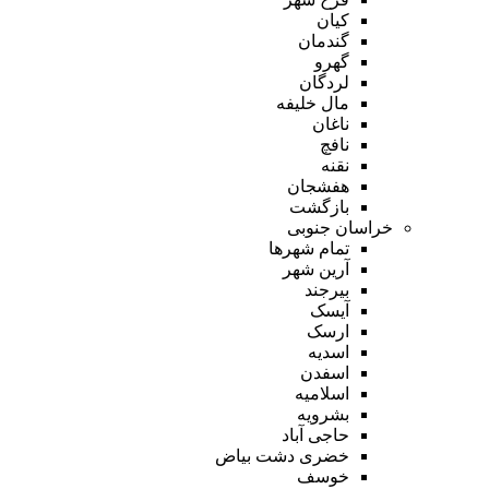
کیان
گندمان
گهرو
لردگان
مال خلیفه
ناغان
نافچ
نقنه
هفشجان
بازگشت
خراسان جنوبی
تمام شهر‌ها
آرین شهر
بیرجند
آیسک
ارسک
اسدیه
اسفدن
اسلامیه
بشرویه
حاجی آباد
خضری دشت بیاض
خوسف