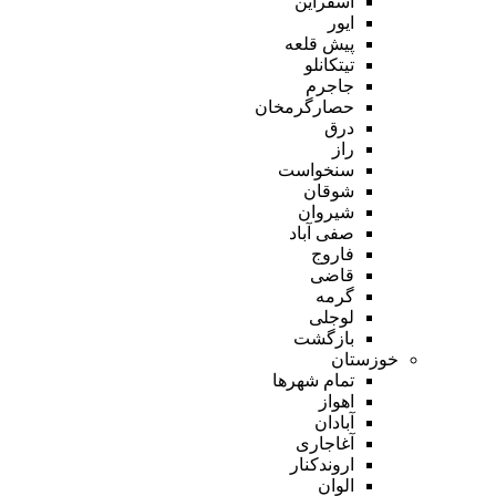
اسفراین
ایور
پیش قلعه
تیتکانلو
جاجرم
حصارگرمخان
درق
راز
سنخواست
شوقان
شیروان
صفی آباد
فاروج
قاضی
گرمه
لوجلی
بازگشت
خوزستان
تمام شهر‌ها
اهواز
آبادان
آغاجاری
اروندکنار
الوان