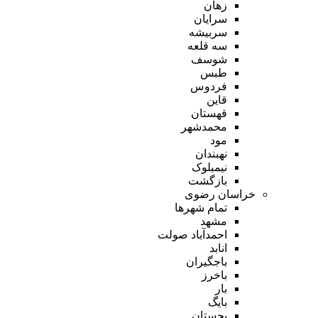
زهان
سرایان
سربیشه
سه قلعه
شوسف
طبس
فردوس
قاین
قهستان
محمدشهر
مود
نهبندان
نیمبلوک
بازگشت
خراسان رضوی
تمام شهر‌ها
مشهد
احمدآباد صولت
انابد
باجگیران
باخرز
بار
بایگ
بجستان