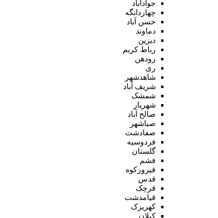
جوادآباد
چهاردانگه
حسن آباد
دماوند
دیزین
رباط کریم
رودهن
ری
شاهدشهر
شریف آباد
شمشک
شهریار
صالح آباد
صباشهر
صفادشت
فردوسیه
گلستان
فشم
فیروزکوه
قدس
قرچک
قیامدشت
کهریزک
کیلان