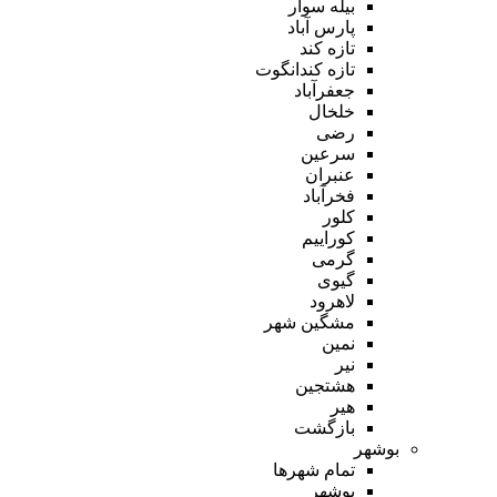
بیله سوار
پارس آباد
تازه کند
تازه کندانگوت
جعفرآباد
خلخال
رضی
سرعین
عنبران
فخرآباد
کلور
کوراییم
گرمی
گیوی
لاهرود
مشگین شهر
نمین
نیر
هشتجین
هیر
بازگشت
بوشهر
تمام شهر‌ها
بوشهر