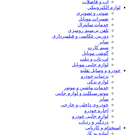
آب و فاضلاب
لوازم الکترونیکی
صوتی و تصویری
تعمیرات موبایل
خدمات سانترال
تلفن بی‌سیم رومیزی
دوربین عکاسی و فیلمبرداری
سایر
سیم کارت
گوشی موبایل
لپ تاپ و تبلت
لوازم جانبی موبایل
خودرو و وسایل نقلیه
تزئینات خودرو
لوازم یدکی
خدمات ماشین و موتور
موتورسیکلت و لوازم جانبی
سایر
خودروی داخلی و خارجی
اجاره خودرو
لوازم جانبی خودرو
دزدگیر و ردیاب
استخدام و کاریابی
آماده به کار