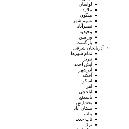
لواسان
ملارد
میگون
نسیم شهر
نصیرآباد
وحیدیه
ورامین
بازگشت
آذربایجان شرقی
تمام شهر‌ها
تبریز
آبش احمد
آذرشهر
آقکند
اسکو
اهر
ایلخچی
باسمنج
بخشایش
بستان آباد
بناب
ناب جدید
ترک