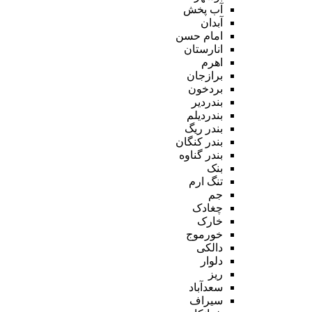
آب پخش
آبدان
امام حسن
انارستان
اهرم
برازجان
بردخون
بندردیر
بندردیلم
بندر ریگ
بندر کنگان
بندر گناوه
بنک
تنگ ارم
جم
چغادک
خارک
خورموج
دالکی
دلوار
ریز
سعدآباد
سیراف