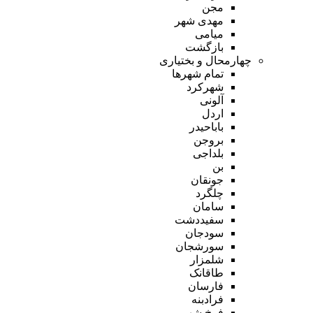
مجن
مهدی شهر
میامی
بازگشت
چهارمحال و بختیاری
تمام شهر‌ها
شهرکرد
آلونی
اردل
باباحیدر
بروجن
بلداجی
بن
جونقان
چلگرد
سامان
سفیددشت
سودجان
سورشجان
شلمزار
طاقانک
فارسان
فرادبنه
فرخ شهر