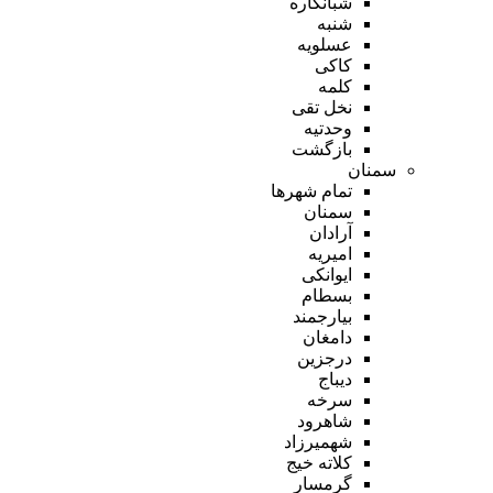
شبانکاره
شنبه
عسلویه
کاکی
کلمه
نخل تقی
وحدتیه
بازگشت
سمنان
تمام شهر‌ها
سمنان
آرادان
امیریه
ایوانکی
بسطام
بیارجمند
دامغان
درجزین
دیباج
سرخه
شاهرود
شهمیرزاد
کلاته خیج
گرمسار