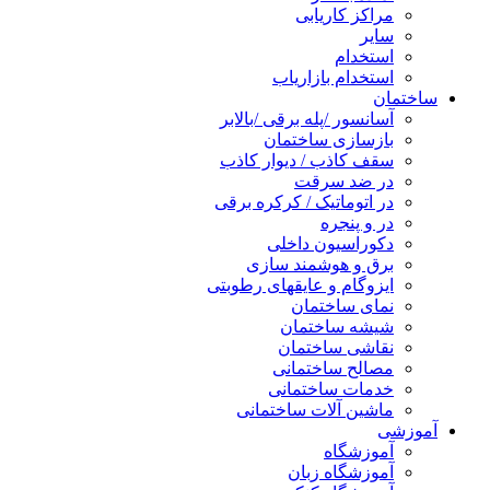
مراکز کاریابی
سایر
استخدام
استخدام بازاریاب
ساختمان
آسانسور /پله برقی /بالابر
بازسازی ساختمان
سقف کاذب / دیوار کاذب
در ضد سرقت
در اتوماتیک / کرکره برقی
در و پنجره
دکوراسیون داخلی
برق و هوشمند سازی
ایزوگام و عایقهای رطوبتی
نمای ساختمان
شیشه ساختمان
نقاشی ساختمان
مصالح ساختمانی
خدمات ساختمانی
ماشین آلات ساختمانی
آموزشی
آموزشگاه
آموزشگاه زبان