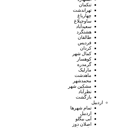
تنکمان
تهراندشت
چهارباغ
ساوجبلاغ
سعیدآباد
هشتگرد
طالقان
فردیس
کردان
کمال شهر
کوهسار
گرمدره
مارلیک
ماهدشت
محمدشهر
مشکین شهر
نظرآباد
بازگشت
اردبیل
تمام شهر‌ها
اردبیل
آبی بیگلو
اصلان دوز