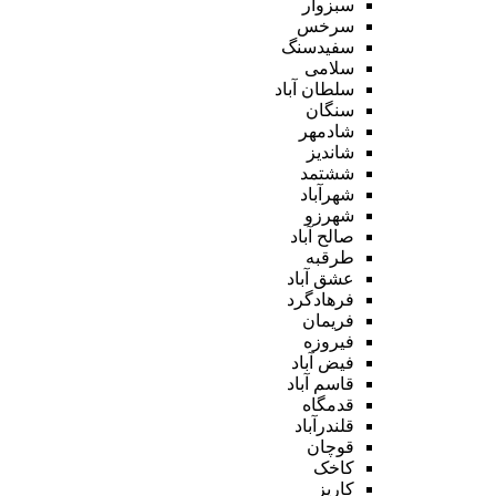
سبزوار
سرخس
سفیدسنگ
سلامی
سلطان آباد
سنگان
شادمهر
شاندیز
ششتمد
شهرآباد
شهرزو
صالح آباد
طرقبه
عشق آباد
فرهادگرد
فریمان
فیروزه
فیض آباد
قاسم آباد
قدمگاه
قلندرآباد
قوچان
کاخک
کاریز