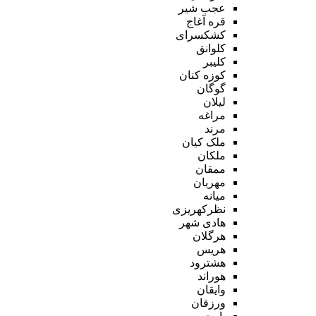
عجب شیر
قره آغاج
کشکسرای
کلوانق
کلیبر
کوزه کنان
گوگان
لیلان
مراغه
مرند
ملک کیان
ملکان
ممقان
مهربان
میانه
نظرکهریزی
هادی شهر
هرگلان
هریس
هشترود
هوراند
وایقان
ورزقان