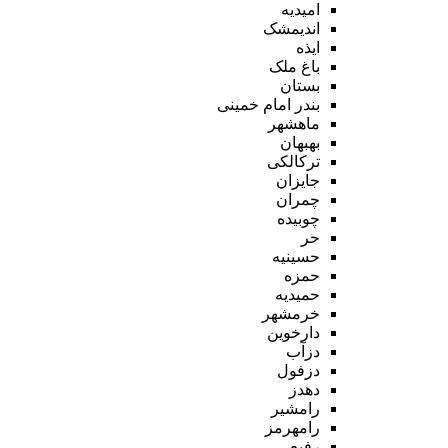
امیدیه
اندیمشک
ایذه
باغ ملک
بستان
بندر امام خمینی
ماهشهر
بهبهان
ترکالکی
جایزان
چمران
چوبیده
حر
حسینیه
حمزه
حمیدیه
خرمشهر
دارخوین
دزآب
دزفول
دهدز
رامشیر
رامهرمز
رفیع