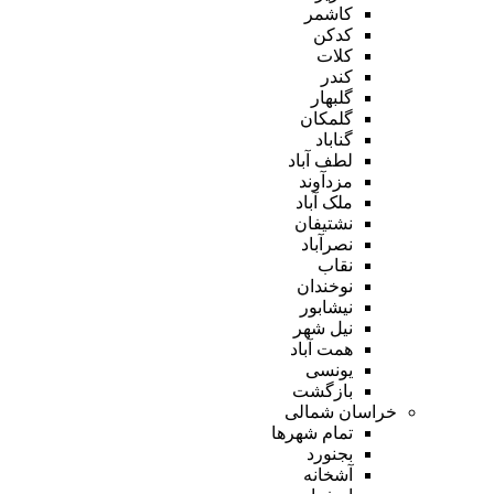
کاشمر
کدکن
کلات
کندر
گلبهار
گلمکان
گناباد
لطف آباد
مزدآوند
ملک آباد
نشتیفان
نصرآباد
نقاب
نوخندان
نیشابور
نیل شهر
همت آباد
یونسی
بازگشت
خراسان شمالی
تمام شهر‌ها
بجنورد
آشخانه