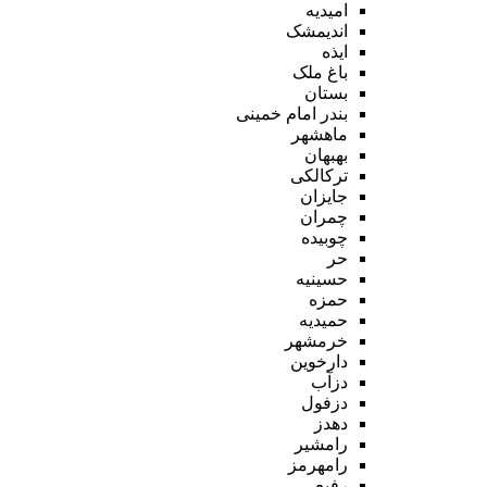
امیدیه
اندیمشک
ایذه
باغ ملک
بستان
بندر امام خمینی
ماهشهر
بهبهان
ترکالکی
جایزان
چمران
چوبیده
حر
حسینیه
حمزه
حمیدیه
خرمشهر
دارخوین
دزآب
دزفول
دهدز
رامشیر
رامهرمز
رفیع