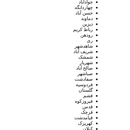
جوادآباد
چهاردانگه
حسن آباد
دماوند
دیزین
رباط کریم
رودهن
ری
شاهدشهر
شریف آباد
شمشک
شهریار
صالح آباد
صباشهر
صفادشت
فردوسیه
گلستان
فشم
فیروزکوه
قدس
قرچک
قیامدشت
کهریزک
کیلان