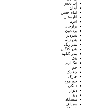
آب پخش
آبدان
امام حسن
انارستان
اهرم
برازجان
بردخون
بندردیر
بندردیلم
بندر ریگ
بندر کنگان
بندر گناوه
بنک
تنگ ارم
جم
چغادک
خارک
خورموج
دالکی
دلوار
ریز
سعدآباد
سیراف