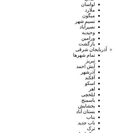
لواسان
ملارد
میگون
نسیم شهر
نصیرآباد
وحیدیه
ورامین
بازگشت
آذربایجان شرقی
تمام شهر‌ها
تبریز
آبش احمد
آذرشهر
آقکند
اسکو
اهر
ایلخچی
باسمنج
بخشایش
بستان آباد
بناب
ناب جدید
ترک