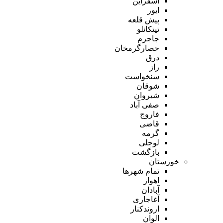
اسفراین
ایور
پیش قلعه
تیتکانلو
جاجرم
حصارگرمخان
درق
راز
سنخواست
شوقان
شیروان
صفی آباد
فاروج
قاضی
گرمه
لوجلی
بازگشت
خوزستان
تمام شهر‌ها
اهواز
آبادان
آغاجاری
اروندکنار
الوان