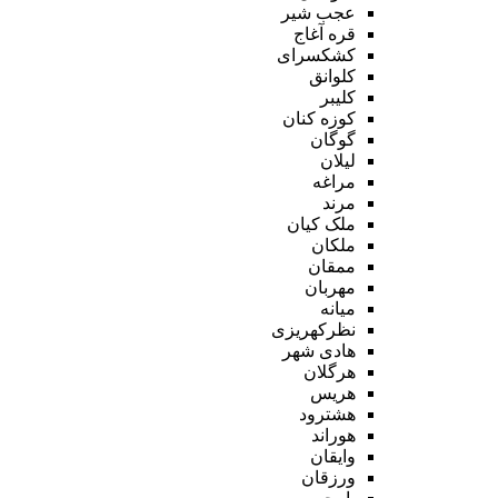
عجب شیر
قره آغاج
کشکسرای
کلوانق
کلیبر
کوزه کنان
گوگان
لیلان
مراغه
مرند
ملک کیان
ملکان
ممقان
مهربان
میانه
نظرکهریزی
هادی شهر
هرگلان
هریس
هشترود
هوراند
وایقان
ورزقان