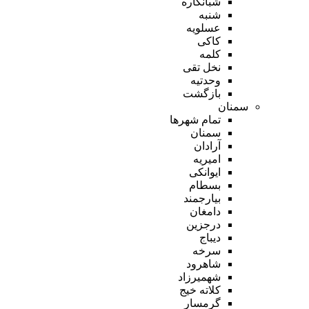
شبانکاره
شنبه
عسلویه
کاکی
کلمه
نخل تقی
وحدتیه
بازگشت
سمنان
تمام شهر‌ها
سمنان
آرادان
امیریه
ایوانکی
بسطام
بیارجمند
دامغان
درجزین
دیباج
سرخه
شاهرود
شهمیرزاد
کلاته خیج
گرمسار