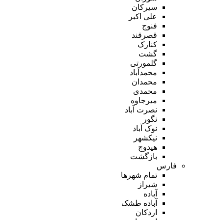
سیرکان
علی اکبر
فنوج
قصرقند
کنارک
گشت
گلمورتی
محمدآباد
محمدان
محمدی
میرجاوه
نصرت آباد
نگور
نوک آباد
نیکشهر
هیدوچ
بازگشت
فارس
تمام شهر‌ها
شیراز
آباده
آباده طشک
اردکان