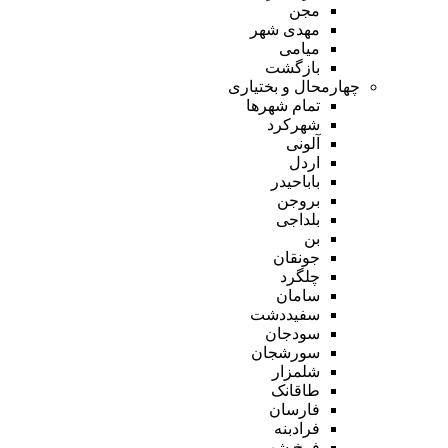
مجن
مهدی شهر
میامی
بازگشت
چهارمحال و بختیاری
تمام شهر‌ها
شهرکرد
آلونی
اردل
باباحیدر
بروجن
بلداجی
بن
جونقان
چلگرد
سامان
سفیددشت
سودجان
سورشجان
شلمزار
طاقانک
فارسان
فرادبنه
فرخ شهر