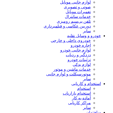
لوازم جانبی موبایل
صوتی و تصویری
تعمیرات موبایل
خدمات سانترال
تلفن بی‌سیم رومیزی
دوربین عکاسی و فیلمبرداری
سایر
خودرو و وسایل نقلیه
خودروی داخلی و خارجی
اجاره خودرو
لوازم جانبی خودرو
دزدگیر و ردیاب
تزئینات خودرو
لوازم یدکی
خدمات ماشین و موتور
موتورسیکلت و لوازم جانبی
سایر
استخدام و کاریابی
استخدام
استخدام بازاریاب
آماده به کار
مراکز کاریابی
سایر
ساختمان