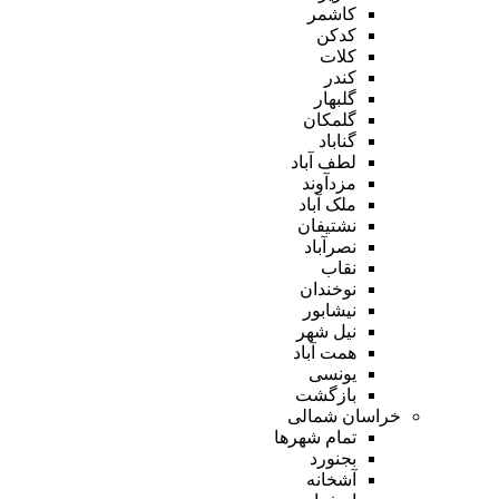
کاشمر
کدکن
کلات
کندر
گلبهار
گلمکان
گناباد
لطف آباد
مزدآوند
ملک آباد
نشتیفان
نصرآباد
نقاب
نوخندان
نیشابور
نیل شهر
همت آباد
یونسی
بازگشت
خراسان شمالی
تمام شهر‌ها
بجنورد
آشخانه