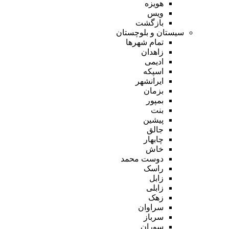
هویزه
ویس
بازگشت
سیستان و بلوچستان
تمام شهر‌ها
زاهدان
ادیمی
اسپکه
ایرانشهر
بزمان
بمپور
بنت
پیشین
جالق
چابهار
خاش
دوست محمد
راسک
زابل
زابلی
زهک
سراوان
سرباز
سوران