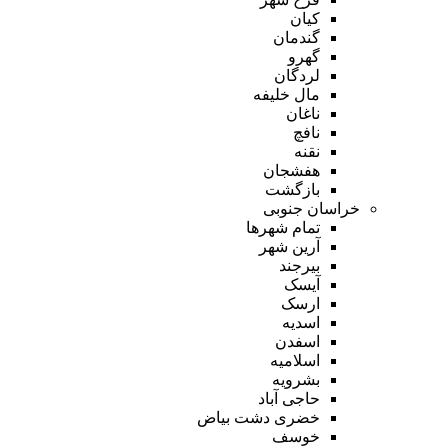
کیان
گندمان
گهرو
لردگان
مال خلیفه
ناغان
نافچ
نقنه
هفشجان
بازگشت
خراسان جنوبی
تمام شهر‌ها
آرین شهر
بیرجند
آیسک
ارسک
اسدیه
اسفدن
اسلامیه
بشرویه
حاجی آباد
خضری دشت بیاض
خوسف