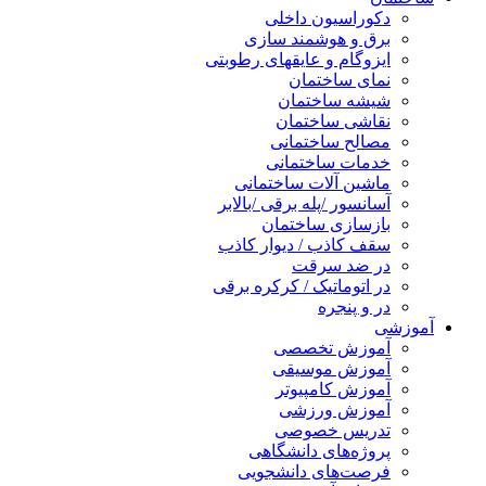
دکوراسیون داخلی
برق و هوشمند سازی
ایزوگام و عایقهای رطوبتی
نمای ساختمان
شیشه ساختمان
نقاشی ساختمان
مصالح ساختمانی
خدمات ساختمانی
ماشین آلات ساختمانی
آسانسور /پله برقی /بالابر
بازسازی ساختمان
سقف کاذب / دیوار کاذب
در ضد سرقت
در اتوماتیک / کرکره برقی
در و پنجره
آموزشی
آموزش تخصصی
آموزش موسیقی
آموزش کامپیوتر
آموزش ورزشی
تدریس خصوصی
پروژه‌های دانشگاهی
فرصت‌های دانشجویی