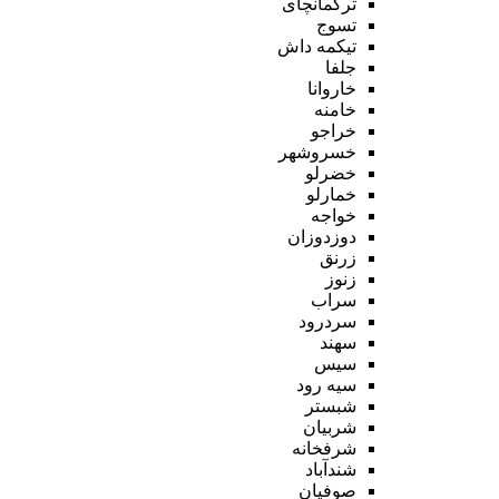
ترکمانچای
تسوج
تیکمه داش
جلفا
خاروانا
خامنه
خراجو
خسروشهر
خضرلو
خمارلو
خواجه
دوزدوزان
زرنق
زنوز
سراب
سردرود
سهند
سیس
سیه رود
شبستر
شربیان
شرفخانه
شندآباد
صوفیان