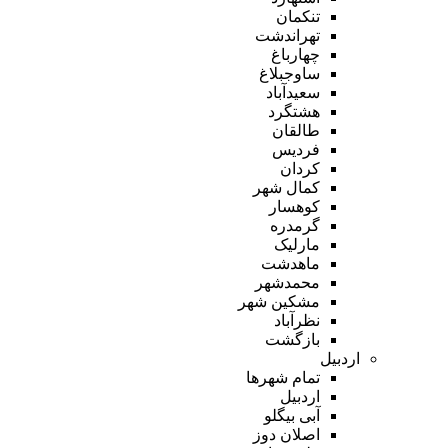
تنکمان
تهراندشت
چهارباغ
ساوجبلاغ
سعیدآباد
هشتگرد
طالقان
فردیس
کردان
کمال شهر
کوهسار
گرمدره
مارلیک
ماهدشت
محمدشهر
مشکین شهر
نظرآباد
بازگشت
اردبیل
تمام شهر‌ها
اردبیل
آبی بیگلو
اصلان دوز