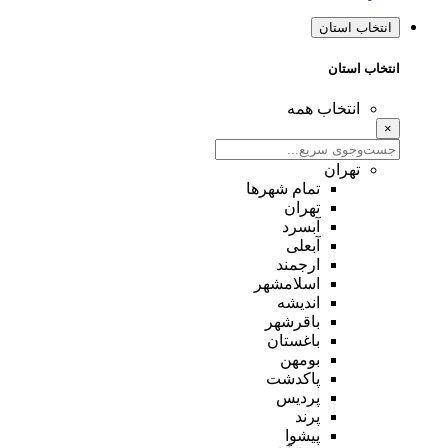
انتخاب استان
انتخاب استان
انتخاب همه
×
تهران
تمام شهر‌ها
تهران
آبسرد
آبعلی
ارجمند
اسلامشهر
اندیشه
باقرشهر
باغستان
بومهن
پاکدشت
پردیس
پرند
پیشوا