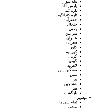
بیله سوار
پارس آباد
تازه کند
تازه کندانگوت
جعفرآباد
خلخال
رضی
سرعین
عنبران
فخرآباد
کلور
کوراییم
گرمی
گیوی
لاهرود
مشگین شهر
نمین
نیر
هشتجین
هیر
بازگشت
بوشهر
تمام شهر‌ها
بوشهر