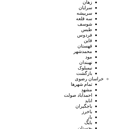
زهان
سرایان
سربیشه
سه قلعه
شوسف
طبس
فردوس
قاین
قهستان
محمدشهر
مود
نهبندان
نیمبلوک
بازگشت
خراسان رضوی
تمام شهر‌ها
مشهد
احمدآباد صولت
انابد
باجگیران
باخرز
بار
بایگ
بجستان