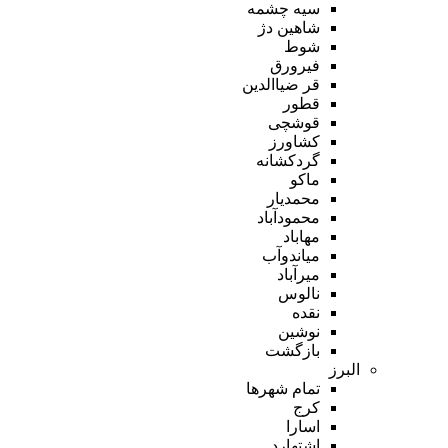
سیه چشمه
شاهین دژ
شوط
فیرورق
قر ضیاالدین
قطور
قوشچی
کشاورز
گردکشانه
ماکو
محمدیار
محمودآباد
مهاباد
میاندوآب
میرآباد
نالوس
نقده
نوشین
بازگشت
البرز
تمام شهر‌ها
کرج
اسارا
اشتهارد