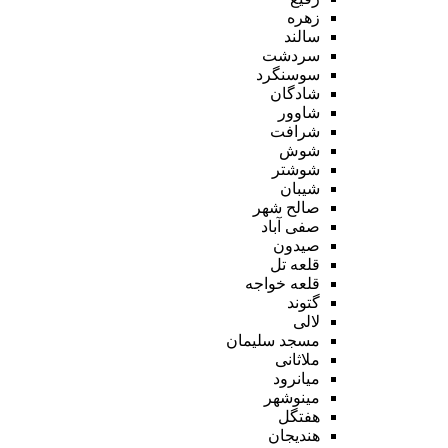
زهره
سالند
سردشت
سوسنگرد
شادگان
شاوور
شرافت
شوش
شوشتر
شیبان
صالح شهر
صفی آباد
صیدون
قلعه تل
قلعه خواجه
گتوند
لالی
مسجد سلیمان
ملاثانی
میانرود
مینوشهر
هفتگل
هندیجان