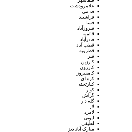
صفاشهر
علامرودشت
فدامی
فراشبند
فسا
فیروزآباد
قائمیه
قادرآباد
قطب آباد
قطرویه
قیر
کارزین
کازرون
کامفیروز
کره ای
کنارتخته
کوار
گراش
گله دار
لار
لامرد
لپویی
لطیفی
مبارک آباد دیز