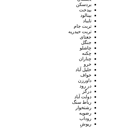
بردسکن
بیدخت
بینالود
تایباد
تربت جام
تربت حیدریه
جغتای
جنگل
چاشلو
چکنه
چناران
خرو
خلیل آباد
خواف
داورزن
در رود
درگز
دولت آباد
رباط سنگ
رشتخوار
رضویه
روداب
ریوش