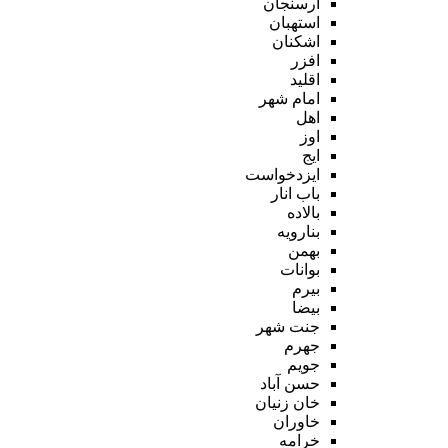
ارسنجان
استهبان
اشکنان
افزر
اقلید
امام شهر
اهل
اوز
ایج
ایزدخواست
باب انار
بالاده
بنارویه
بهمن
بوانات
بیرم
بیضا
جنت شهر
جهرم
جویم
حسن آباد
خان زنیان
خاوران
خرامه