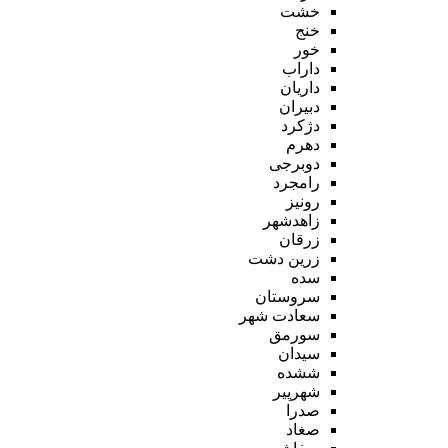
خشت
خنج
خور
داراب
داریان
دبیران
دژکرد
دهرم
دوبرجی
رامجرد
رونیز
زاهدشهر
زرقان
زرین دشت
سده
سروستان
سعادت شهر
سورمق
سیدان
ششده
شهرپیر
صدرا
صغاد