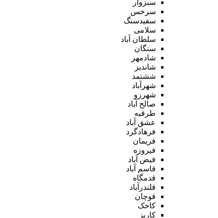
سبزوار
سرخس
سفیدسنگ
سلامی
سلطان آباد
سنگان
شادمهر
شاندیز
ششتمد
شهرآباد
شهرزو
صالح آباد
طرقبه
عشق آباد
فرهادگرد
فریمان
فیروزه
فیض آباد
قاسم آباد
قدمگاه
قلندرآباد
قوچان
کاخک
کاریز