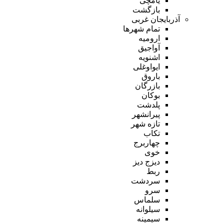
یامچی
بازگشت
آذربایجان غربی
تمام شهر‌ها
ارومیه
آواجیق
اشنویه
ایواوغلی
باروق
بازرگان
بوکان
پلدشت
پیرانشهر
تازه شهر
تکاب
چهاربرج
خوی
دیزج دیز
ربط
سردشت
سرو
سلماس
سیلوانه
سیمینه