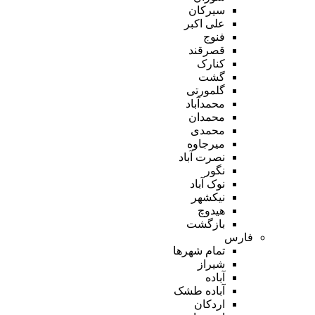
سیرکان
علی اکبر
فنوج
قصرقند
کنارک
گشت
گلمورتی
محمدآباد
محمدان
محمدی
میرجاوه
نصرت آباد
نگور
نوک آباد
نیکشهر
هیدوچ
بازگشت
فارس
تمام شهر‌ها
شیراز
آباده
آباده طشک
اردکان