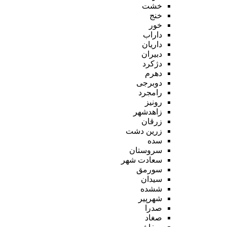
خشت
خنج
خور
داراب
داریان
دبیران
دژکرد
دهرم
دوبرجی
رامجرد
رونیز
زاهدشهر
زرقان
زرین دشت
سده
سروستان
سعادت شهر
سورمق
سیدان
ششده
شهرپیر
صدرا
صغاد