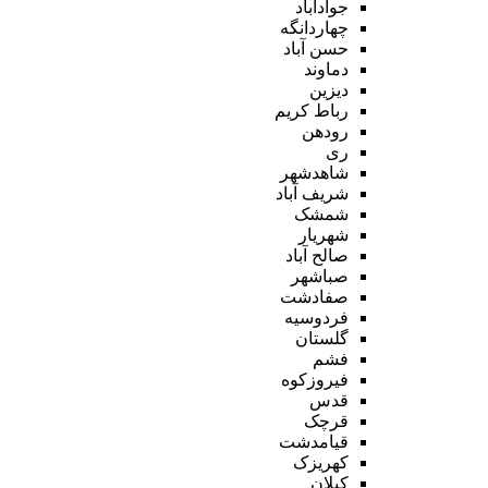
جوادآباد
چهاردانگه
حسن آباد
دماوند
دیزین
رباط کریم
رودهن
ری
شاهدشهر
شریف آباد
شمشک
شهریار
صالح آباد
صباشهر
صفادشت
فردوسیه
گلستان
فشم
فیروزکوه
قدس
قرچک
قیامدشت
کهریزک
کیلان