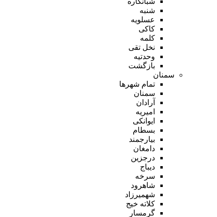
شبانکاره
شنبه
عسلویه
کاکی
کلمه
نخل تقی
وحدتیه
بازگشت
سمنان
تمام شهر‌ها
سمنان
آرادان
امیریه
ایوانکی
بسطام
بیارجمند
دامغان
درجزین
دیباج
سرخه
شاهرود
شهمیرزاد
کلاته خیج
گرمسار