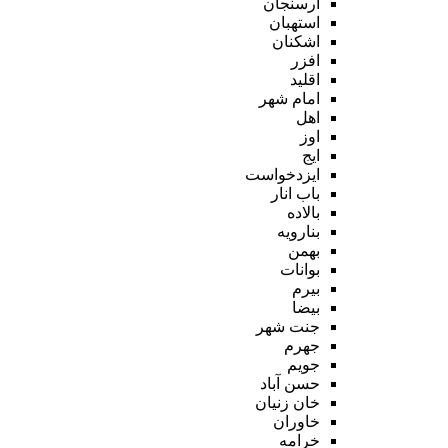
ارسنجان
استهبان
اشکنان
افزر
اقلید
امام شهر
اهل
اوز
ایج
ایزدخواست
باب انار
بالاده
بنارویه
بهمن
بوانات
بیرم
بیضا
جنت شهر
جهرم
جویم
حسن آباد
خان زنیان
خاوران
خرامه