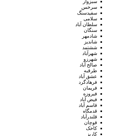
سبزوار
سرخس
سفیدسنگ
سلامی
سلطان آباد
سنگان
شادمهر
شاندیز
ششتمد
شهرآباد
شهرزو
صالح آباد
طرقبه
عشق آباد
فرهادگرد
فریمان
فیروزه
فیض آباد
قاسم آباد
قدمگاه
قلندرآباد
قوچان
کاخک
کاریز