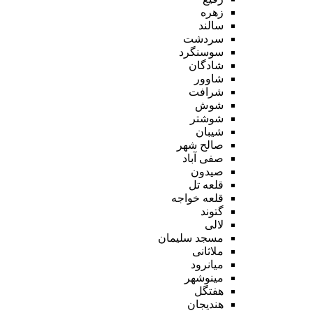
زهره
سالند
سردشت
سوسنگرد
شادگان
شاوور
شرافت
شوش
شوشتر
شیبان
صالح شهر
صفی آباد
صیدون
قلعه تل
قلعه خواجه
گتوند
لالی
مسجد سلیمان
ملاثانی
میانرود
مینوشهر
هفتگل
هندیجان