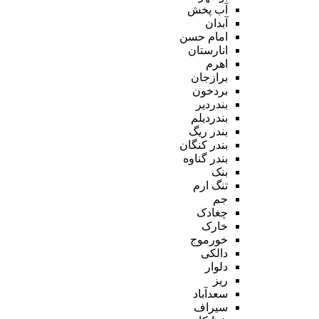
آب پخش
آبدان
امام حسن
انارستان
اهرم
برازجان
بردخون
بندردیر
بندردیلم
بندر ریگ
بندر کنگان
بندر گناوه
بنک
تنگ ارم
جم
چغادک
خارک
خورموج
دالکی
دلوار
ریز
سعدآباد
سیراف