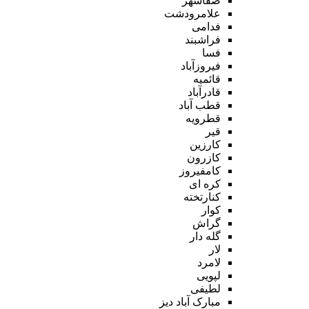
صفاشهر
علامرودشت
فدامی
فراشبند
فسا
فیروزآباد
قائمیه
قادرآباد
قطب آباد
قطرویه
قیر
کارزین
کازرون
کامفیروز
کره ای
کنارتخته
کوار
گراش
گله دار
لار
لامرد
لپویی
لطیفی
مبارک آباد دیز