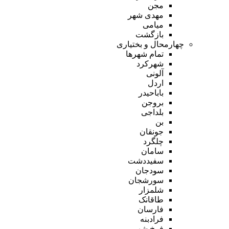
مجن
مهدی شهر
میامی
بازگشت
چهارمحال و بختیاری
تمام شهر‌ها
شهرکرد
آلونی
اردل
باباحیدر
بروجن
بلداجی
بن
جونقان
چلگرد
سامان
سفیددشت
سودجان
سورشجان
شلمزار
طاقانک
فارسان
فرادبنه
فرخ شهر