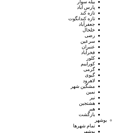
بیله سوار
پارس آباد
تازه کند
تازه کندانگوت
جعفرآباد
خلخال
رضی
سرعین
عنبران
فخرآباد
کلور
کوراییم
گرمی
گیوی
لاهرود
مشگین شهر
نمین
نیر
هشتجین
هیر
بازگشت
بوشهر
تمام شهر‌ها
بوشهر