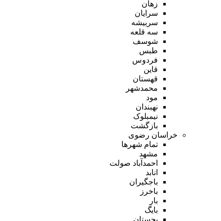
زهان
سرایان
سربیشه
سه قلعه
شوسف
طبس
فردوس
قاین
قهستان
محمدشهر
مود
نهبندان
نیمبلوک
بازگشت
خراسان رضوی
تمام شهر‌ها
مشهد
احمدآباد صولت
انابد
باجگیران
باخرز
بار
بایگ
بجستان