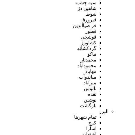
سیه چشمه
شاهین دژ
شوط
فیرورق
قر ضیاالدین
قطور
قوشچی
کشاورز
گردکشانه
ماکو
محمدیار
محمودآباد
مهاباد
میاندوآب
میرآباد
نالوس
نقده
نوشین
بازگشت
البرز
تمام شهر‌ها
کرج
اسارا
اشتهارد