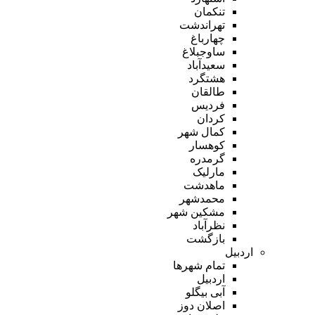
تنکمان
تهراندشت
چهارباغ
ساوجبلاغ
سعیدآباد
هشتگرد
طالقان
فردیس
کردان
کمال شهر
کوهسار
گرمدره
مارلیک
ماهدشت
محمدشهر
مشکین شهر
نظرآباد
بازگشت
اردبیل
تمام شهر‌ها
اردبیل
آبی بیگلو
اصلان دوز