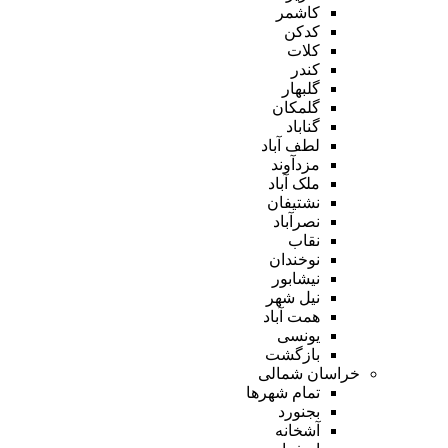
کاشمر
کدکن
کلات
کندر
گلبهار
گلمکان
گناباد
لطف آباد
مزدآوند
ملک آباد
نشتیفان
نصرآباد
نقاب
نوخندان
نیشابور
نیل شهر
همت آباد
یونسی
بازگشت
خراسان شمالی
تمام شهر‌ها
بجنورد
آشخانه