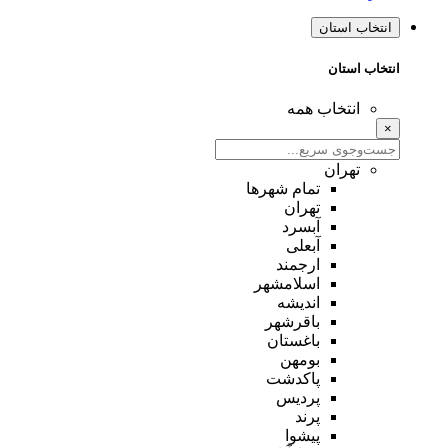
انتخاب استان
انتخاب استان
انتخاب همه
×
تهران
تمام شهر‌ها
تهران
آبسرد
آبعلی
ارجمند
اسلامشهر
اندیشه
باقرشهر
باغستان
بومهن
پاکدشت
پردیس
پرند
پیشوا