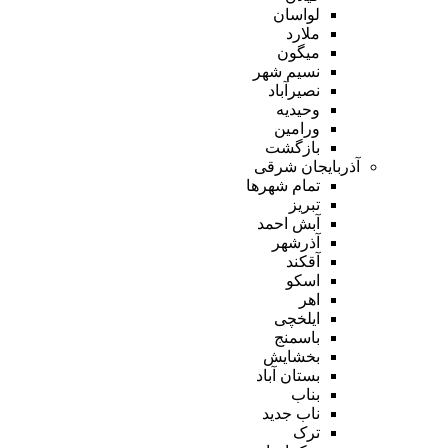
لواسان
ملارد
میگون
نسیم شهر
نصیرآباد
وحیدیه
ورامین
بازگشت
آذربایجان شرقی
تمام شهر‌ها
تبریز
آبش احمد
آذرشهر
آقکند
اسکو
اهر
ایلخچی
باسمنج
بخشایش
بستان آباد
بناب
ناب جدید
ترک