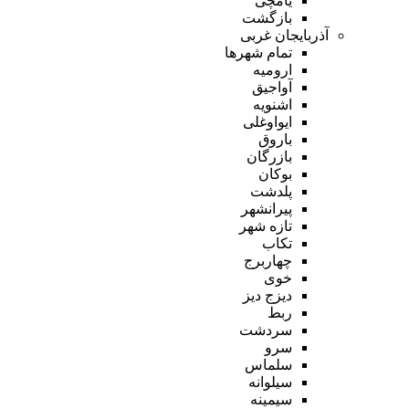
یامچی
بازگشت
آذربایجان غربی
تمام شهر‌ها
ارومیه
آواجیق
اشنویه
ایواوغلی
باروق
بازرگان
بوکان
پلدشت
پیرانشهر
تازه شهر
تکاب
چهاربرج
خوی
دیزج دیز
ربط
سردشت
سرو
سلماس
سیلوانه
سیمینه