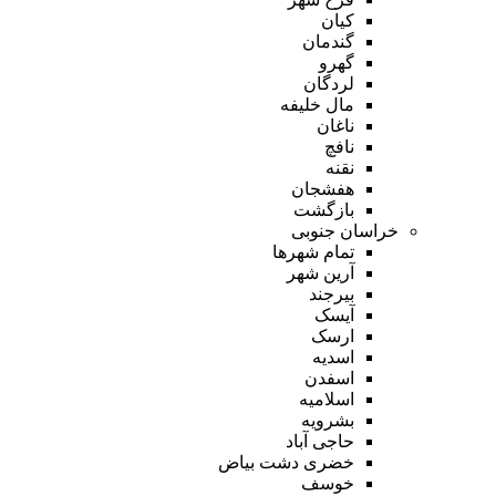
کیان
گندمان
گهرو
لردگان
مال خلیفه
ناغان
نافچ
نقنه
هفشجان
بازگشت
خراسان جنوبی
تمام شهر‌ها
آرین شهر
بیرجند
آیسک
ارسک
اسدیه
اسفدن
اسلامیه
بشرویه
حاجی آباد
خضری دشت بیاض
خوسف