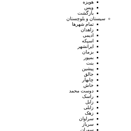
هویزه
ویس
بازگشت
سیستان و بلوچستان
تمام شهر‌ها
زاهدان
ادیمی
اسپکه
ایرانشهر
بزمان
بمپور
بنت
پیشین
جالق
چابهار
خاش
دوست محمد
راسک
زابل
زابلی
زهک
سراوان
سرباز
سوران