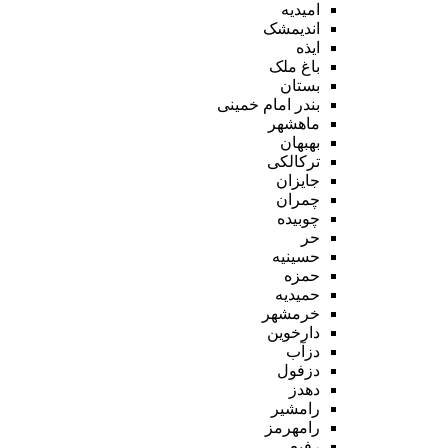
امیدیه
اندیمشک
ایذه
باغ ملک
بستان
بندر امام خمینی
ماهشهر
بهبهان
ترکالکی
جایزان
چمران
چوبیده
حر
حسینیه
حمزه
حمیدیه
خرمشهر
دارخوین
دزآب
دزفول
دهدز
رامشیر
رامهرمز
رفیع