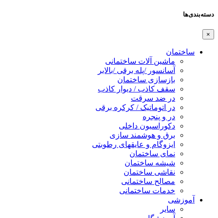
دسته‌بندی‌ها
×
ساختمان
ماشین آلات ساختمانی
آسانسور /پله برقی /بالابر
بازسازی ساختمان
سقف کاذب / دیوار کاذب
در ضد سرقت
در اتوماتیک / کرکره برقی
در و پنجره
دکوراسیون داخلی
برق و هوشمند سازی
ایزوگام و عایقهای رطوبتی
نمای ساختمان
شیشه ساختمان
نقاشی ساختمان
مصالح ساختمانی
خدمات ساختمانی
آموزشی
سایر