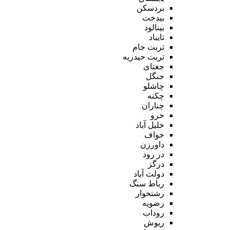
بردسکن
بیدخت
بینالود
تایباد
تربت جام
تربت حیدریه
جغتای
جنگل
چاشلو
چکنه
چناران
خرو
خلیل آباد
خواف
داورزن
در رود
درگز
دولت آباد
رباط سنگ
رشتخوار
رضویه
روداب
ریوش