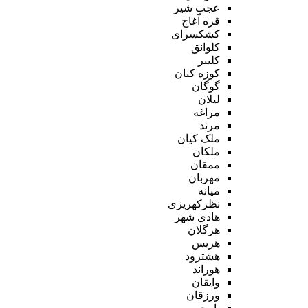
عجب شیر
قره آغاج
کشکسرای
کلوانق
کلیبر
کوزه کنان
گوگان
لیلان
مراغه
مرند
ملک کیان
ملکان
ممقان
مهربان
میانه
نظرکهریزی
هادی شهر
هرگلان
هریس
هشترود
هوراند
وایقان
ورزقان