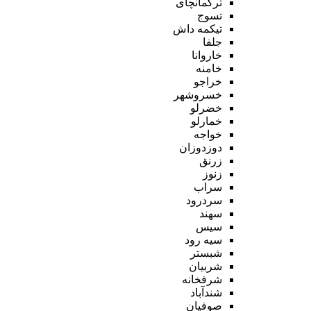
ترکمانچای
تسوج
تیکمه داش
جلفا
خاروانا
خامنه
خراجو
خسروشهر
خضرلو
خمارلو
خواجه
دوزدوزان
زرنق
زنوز
سراب
سردرود
سهند
سیس
سیه رود
شبستر
شربیان
شرفخانه
شندآباد
صوفیان