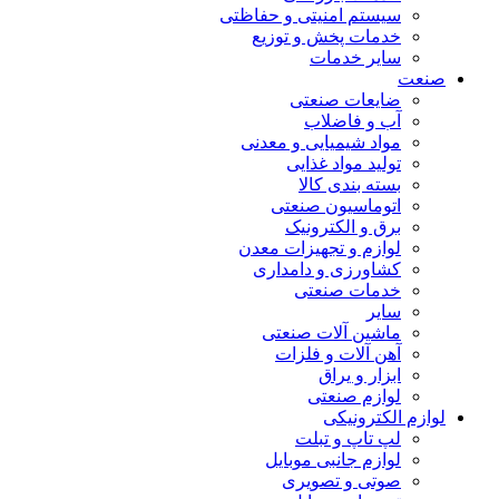
سیستم امنیتی و حفاظتی
خدمات پخش و توزیع
سایر خدمات
صنعت
ضایعات صنعتی
آب و فاضلاب
مواد شیمیایی و معدنی
تولید مواد غذایی
بسته بندی کالا
اتوماسیون صنعتی
برق و الکترونیک
لوازم و تجهیزات معدن
کشاورزی و دامداری
خدمات صنعتی
سایر
ماشین آلات صنعتی
آهن آلات و فلزات
ابزار و یراق
لوازم صنعتی
لوازم الکترونیکی
لپ تاپ و تبلت
لوازم جانبی موبایل
صوتی و تصویری