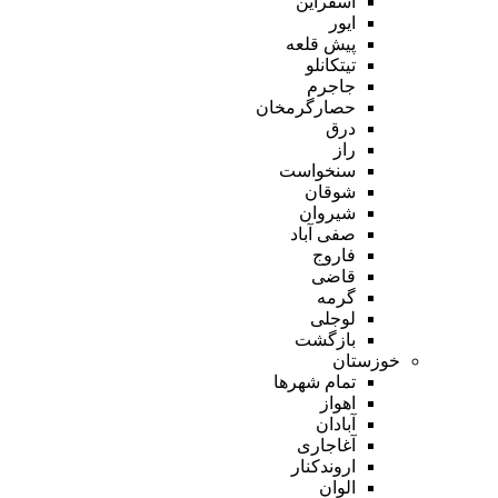
اسفراین
ایور
پیش قلعه
تیتکانلو
جاجرم
حصارگرمخان
درق
راز
سنخواست
شوقان
شیروان
صفی آباد
فاروج
قاضی
گرمه
لوجلی
بازگشت
خوزستان
تمام شهر‌ها
اهواز
آبادان
آغاجاری
اروندکنار
الوان