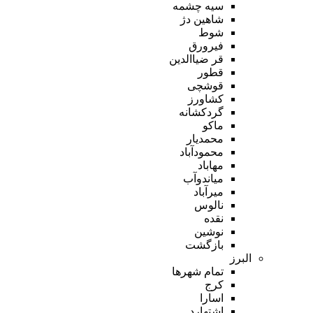
سیه چشمه
شاهین دژ
شوط
فیرورق
قر ضیاالدین
قطور
قوشچی
کشاورز
گردکشانه
ماکو
محمدیار
محمودآباد
مهاباد
میاندوآب
میرآباد
نالوس
نقده
نوشین
بازگشت
البرز
تمام شهر‌ها
کرج
اسارا
اشتهارد