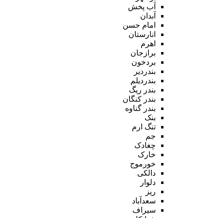
آب پخش
آبدان
امام حسن
انارستان
اهرم
برازجان
بردخون
بندردیر
بندردیلم
بندر ریگ
بندر کنگان
بندر گناوه
بنک
تنگ ارم
جم
چغادک
خارک
خورموج
دالکی
دلوار
ریز
سعدآباد
سیراف