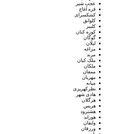
عجب شیر
قره آغاج
کشکسرای
کلوانق
کلیبر
کوزه کنان
گوگان
لیلان
مراغه
مرند
ملک کیان
ملکان
ممقان
مهربان
میانه
نظرکهریزی
هادی شهر
هرگلان
هریس
هشترود
هوراند
وایقان
ورزقان