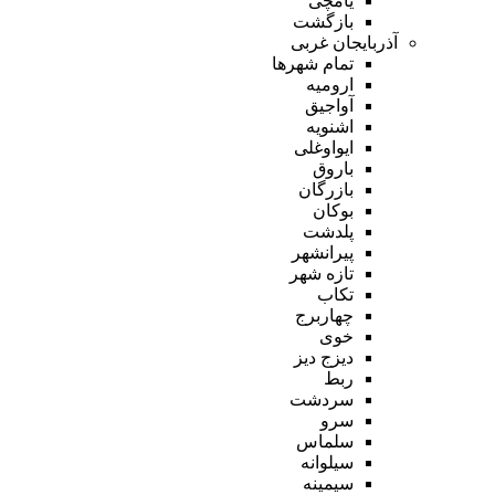
یامچی
بازگشت
آذربایجان غربی
تمام شهر‌ها
ارومیه
آواجیق
اشنویه
ایواوغلی
باروق
بازرگان
بوکان
پلدشت
پیرانشهر
تازه شهر
تکاب
چهاربرج
خوی
دیزج دیز
ربط
سردشت
سرو
سلماس
سیلوانه
سیمینه