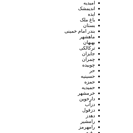
امیدیه
اندیمشک
ایذه
باغ ملک
بستان
بندر امام خمینی
ماهشهر
بهبهان
ترکالکی
جایزان
چمران
چوبیده
حر
حسینیه
حمزه
حمیدیه
خرمشهر
دارخوین
دزآب
دزفول
دهدز
رامشیر
رامهرمز
رفیع