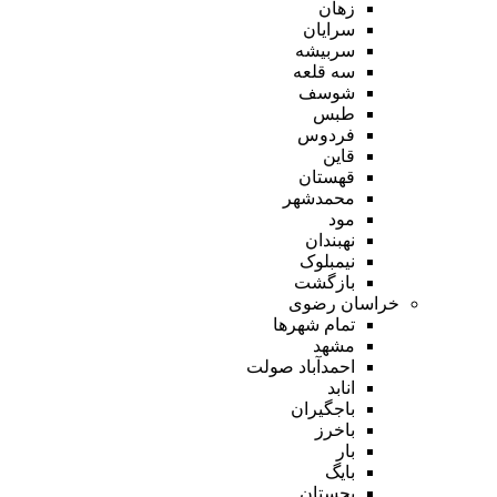
زهان
سرایان
سربیشه
سه قلعه
شوسف
طبس
فردوس
قاین
قهستان
محمدشهر
مود
نهبندان
نیمبلوک
بازگشت
خراسان رضوی
تمام شهر‌ها
مشهد
احمدآباد صولت
انابد
باجگیران
باخرز
بار
بایگ
بجستان