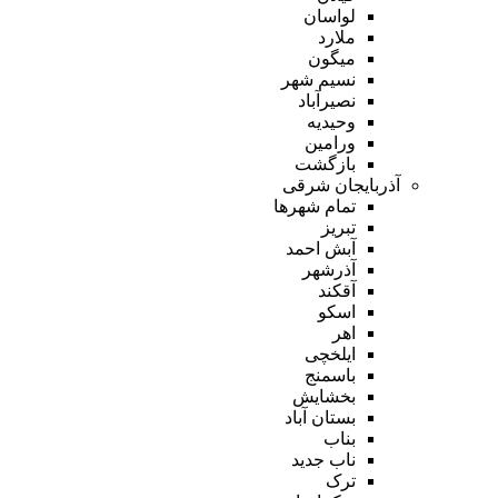
لواسان
ملارد
میگون
نسیم شهر
نصیرآباد
وحیدیه
ورامین
بازگشت
آذربایجان شرقی
تمام شهر‌ها
تبریز
آبش احمد
آذرشهر
آقکند
اسکو
اهر
ایلخچی
باسمنج
بخشایش
بستان آباد
بناب
ناب جدید
ترک