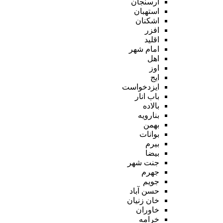
ارسنجان
استهبان
اشکنان
افزر
اقلید
امام شهر
اهل
اوز
ایج
ایزدخواست
باب انار
بالاده
بنارویه
بهمن
بوانات
بیرم
بیضا
جنت شهر
جهرم
جویم
حسن آباد
خان زنیان
خاوران
خرامه