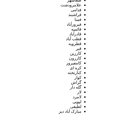
صفاشهر
علامرودشت
فدامی
فراشبند
فسا
فیروزآباد
قائمیه
قادرآباد
قطب آباد
قطرویه
قیر
کارزین
کازرون
کامفیروز
کره ای
کنارتخته
کوار
گراش
گله دار
لار
لامرد
لپویی
لطیفی
مبارک آباد دیز