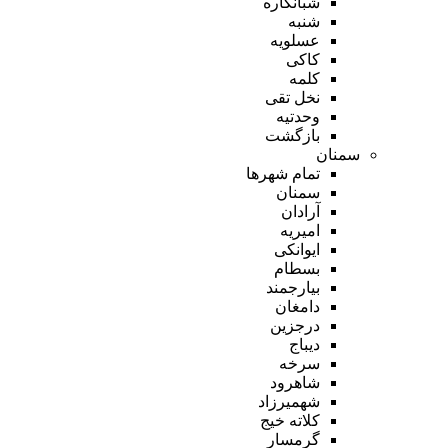
شبانکاره
شنبه
عسلویه
کاکی
کلمه
نخل تقی
وحدتیه
بازگشت
سمنان
تمام شهر‌ها
سمنان
آرادان
امیریه
ایوانکی
بسطام
بیارجمند
دامغان
درجزین
دیباج
سرخه
شاهرود
شهمیرزاد
کلاته خیج
گرمسار