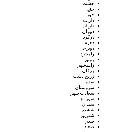
خشت
خنج
خور
داراب
داریان
دبیران
دژکرد
دهرم
دوبرجی
رامجرد
رونیز
زاهدشهر
زرقان
زرین دشت
سده
سروستان
سعادت شهر
سورمق
سیدان
ششده
شهرپیر
صدرا
صغاد