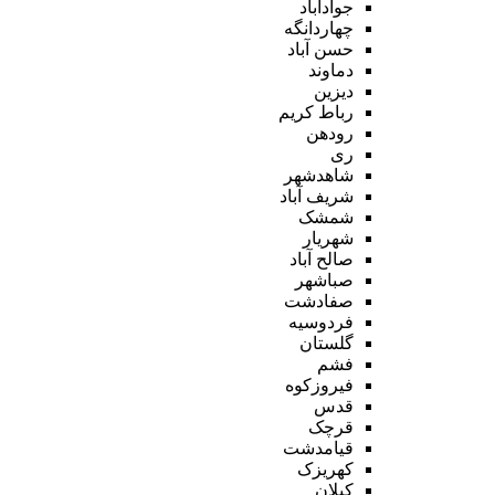
جوادآباد
چهاردانگه
حسن آباد
دماوند
دیزین
رباط کریم
رودهن
ری
شاهدشهر
شریف آباد
شمشک
شهریار
صالح آباد
صباشهر
صفادشت
فردوسیه
گلستان
فشم
فیروزکوه
قدس
قرچک
قیامدشت
کهریزک
کیلان