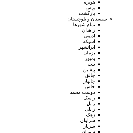
هویزه
ویس
بازگشت
سیستان و بلوچستان
تمام شهر‌ها
زاهدان
ادیمی
اسپکه
ایرانشهر
بزمان
بمپور
بنت
پیشین
جالق
چابهار
خاش
دوست محمد
راسک
زابل
زابلی
زهک
سراوان
سرباز
سوران