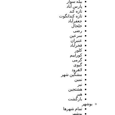
بیله سوار
پارس آباد
تازه کند
تازه کندانگوت
جعفرآباد
خلخال
رضی
سرعین
عنبران
فخرآباد
کلور
کوراییم
گرمی
گیوی
لاهرود
مشگین شهر
نمین
نیر
هشتجین
هیر
بازگشت
بوشهر
تمام شهر‌ها
بوشهر