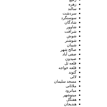
زهره
سالند
سردشت
سوسنگرد
شادگان
شاوور
شرافت
شوش
شوشتر
شیبان
صالح شهر
صفی آباد
صیدون
قلعه تل
قلعه خواجه
گتوند
لالی
مسجد سلیمان
ملاثانی
میانرود
مینوشهر
هفتگل
هندیجان