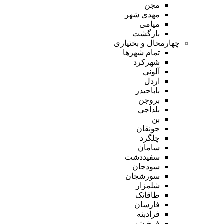
مجن
مهدی شهر
میامی
بازگشت
چهارمحال و بختیاری
تمام شهر‌ها
شهرکرد
آلونی
اردل
باباحیدر
بروجن
بلداجی
بن
جونقان
چلگرد
سامان
سفیددشت
سودجان
سورشجان
شلمزار
طاقانک
فارسان
فرادبنه
فرخ شهر