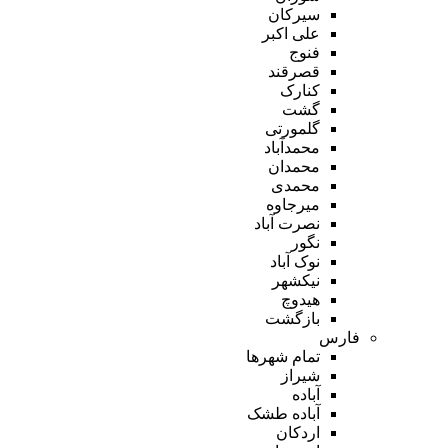
سیرکان
علی اکبر
فنوج
قصرقند
کنارک
گشت
گلمورتی
محمدآباد
محمدان
محمدی
میرجاوه
نصرت آباد
نگور
نوک آباد
نیکشهر
هیدوچ
بازگشت
فارس
تمام شهر‌ها
شیراز
آباده
آباده طشک
اردکان