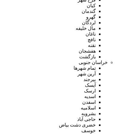
کیان
گندمان
گهرو
لردگان
مال خلیفه
ناغان
نافچ
نقنه
هفشجان
بازگشت
خراسان جنوبی
تمام شهر‌ها
آرین شهر
بیرجند
آیسک
ارسک
اسدیه
اسفدن
اسلامیه
بشرویه
حاجی آباد
خضری دشت بیاض
خوسف