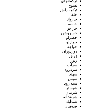
ترکمانچای
تسوج
تیکمه داش
جلفا
خاروانا
خامنه
خراجو
خسروشهر
خضرلو
خمارلو
خواجه
دوزدوزان
زرنق
زنوز
سراب
سردرود
سهند
سیس
سیه رود
شبستر
شربیان
شرفخانه
شندآباد
صوفیان