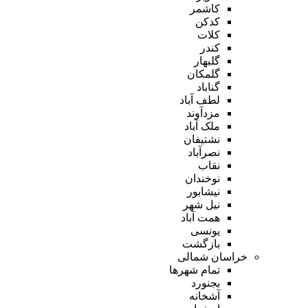
کاشمر
کدکن
کلات
کندر
گلبهار
گلمکان
گناباد
لطف آباد
مزدآوند
ملک آباد
نشتیفان
نصرآباد
نقاب
نوخندان
نیشابور
نیل شهر
همت آباد
یونسی
بازگشت
خراسان شمالی
تمام شهر‌ها
بجنورد
آشخانه