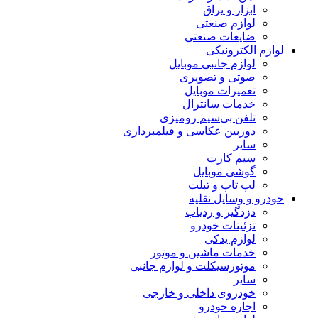
ابزار و یراق
لوازم صنعتی
ضایعات صنعتی
لوازم الکترونیکی
لوازم جانبی موبایل
صوتی و تصویری
تعمیرات موبایل
خدمات سانترال
تلفن بی‌سیم رومیزی
دوربین عکاسی و فیلمبرداری
سایر
سیم کارت
گوشی موبایل
لپ تاپ و تبلت
خودرو و وسایل نقلیه
دزدگیر و ردیاب
تزئینات خودرو
لوازم یدکی
خدمات ماشین و موتور
موتورسیکلت و لوازم جانبی
سایر
خودروی داخلی و خارجی
اجاره خودرو