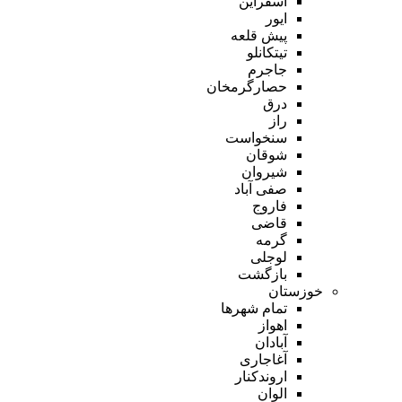
اسفراین
ایور
پیش قلعه
تیتکانلو
جاجرم
حصارگرمخان
درق
راز
سنخواست
شوقان
شیروان
صفی آباد
فاروج
قاضی
گرمه
لوجلی
بازگشت
خوزستان
تمام شهر‌ها
اهواز
آبادان
آغاجاری
اروندکنار
الوان