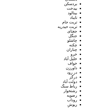
بردسکن
بیدخت
بینالود
تایباد
تربت جام
تربت حیدریه
جغتای
جنگل
چاشلو
چکنه
چناران
خرو
خلیل آباد
خواف
داورزن
در رود
درگز
دولت آباد
رباط سنگ
رشتخوار
رضویه
روداب
ریوش