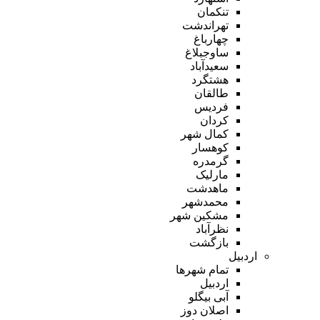
تنکمان
تهراندشت
چهارباغ
ساوجبلاغ
سعیدآباد
هشتگرد
طالقان
فردیس
کردان
کمال شهر
کوهسار
گرمدره
مارلیک
ماهدشت
محمدشهر
مشکین شهر
نظرآباد
بازگشت
اردبیل
تمام شهر‌ها
اردبیل
آبی بیگلو
اصلان دوز