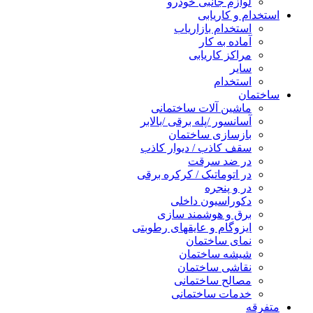
لوازم جانبی خودرو
استخدام و کاریابی
استخدام بازاریاب
آماده به کار
مراکز کاریابی
سایر
استخدام
ساختمان
ماشین آلات ساختمانی
آسانسور /پله برقی /بالابر
بازسازی ساختمان
سقف کاذب / دیوار کاذب
در ضد سرقت
در اتوماتیک / کرکره برقی
در و پنجره
دکوراسیون داخلی
برق و هوشمند سازی
ایزوگام و عایقهای رطوبتی
نمای ساختمان
شیشه ساختمان
نقاشی ساختمان
مصالح ساختمانی
خدمات ساختمانی
متفرقه