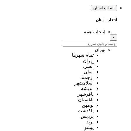
انتخاب استان
انتخاب استان
انتخاب همه
×
تهران
تمام شهر‌ها
تهران
آبسرد
آبعلی
ارجمند
اسلامشهر
اندیشه
باقرشهر
باغستان
بومهن
پاکدشت
پردیس
پرند
پیشوا