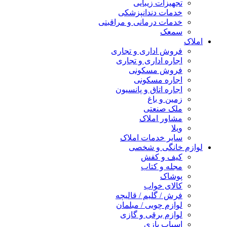
تجهیزات زیبایی
خدمات دندانپزشکی
خدمات درمانی و مراقبتی
سمعک
املاک
فروش اداری و تجاری
اجاره اداری و تجاری
فروش مسکونی
اجاره مسکونی
اجاره اتاق و پانسیون
زمین و باغ
ملک صنعتی
مشاور املاک
ویلا
سایر خدمات املاک
لوازم خانگی و شخصی
کیف و کفش
مجله و کتاب
پوشاک
کالای خواب
فرش / گلیم / قالیچه
لوازم چوبی / مبلمان
لوازم برقی و گازی
اسباب بازی