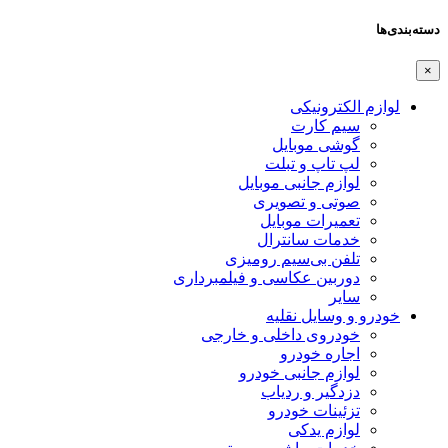
دسته‌بندی‌ها
×
لوازم الکترونیکی
سیم کارت
گوشی موبایل
لپ تاپ و تبلت
لوازم جانبی موبایل
صوتی و تصویری
تعمیرات موبایل
خدمات سانترال
تلفن بی‌سیم رومیزی
دوربین عکاسی و فیلمبرداری
سایر
خودرو و وسایل نقلیه
خودروی داخلی و خارجی
اجاره خودرو
لوازم جانبی خودرو
دزدگیر و ردیاب
تزئینات خودرو
لوازم یدکی