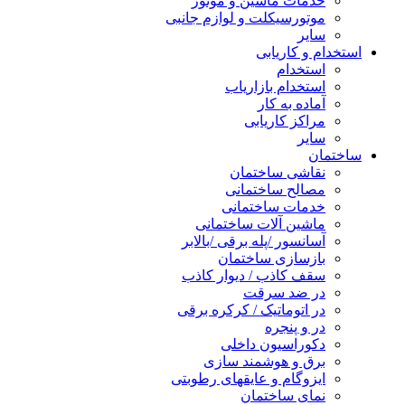
خدمات ماشین و موتور
موتورسیکلت و لوازم جانبی
سایر
استخدام و کاریابی
استخدام
استخدام بازاریاب
آماده به کار
مراکز کاریابی
سایر
ساختمان
نقاشی ساختمان
مصالح ساختمانی
خدمات ساختمانی
ماشین آلات ساختمانی
آسانسور /پله برقی /بالابر
بازسازی ساختمان
سقف کاذب / دیوار کاذب
در ضد سرقت
در اتوماتیک / کرکره برقی
در و پنجره
دکوراسیون داخلی
برق و هوشمند سازی
ایزوگام و عایقهای رطوبتی
نمای ساختمان