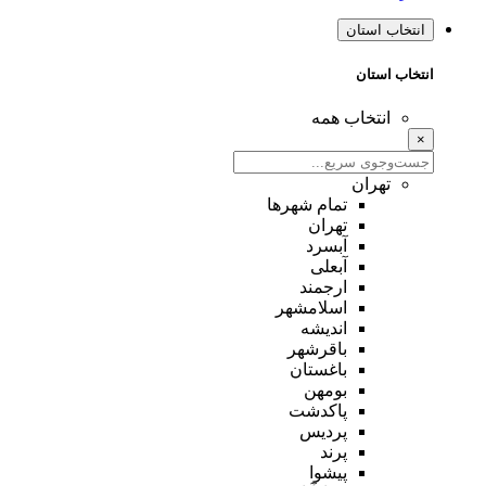
انتخاب استان
انتخاب استان
انتخاب همه
×
تهران
تمام شهر‌ها
تهران
آبسرد
آبعلی
ارجمند
اسلامشهر
اندیشه
باقرشهر
باغستان
بومهن
پاکدشت
پردیس
پرند
پیشوا