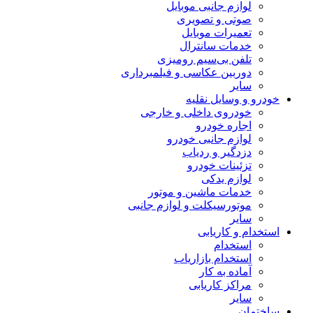
لوازم جانبی موبایل
صوتی و تصویری
تعمیرات موبایل
خدمات سانترال
تلفن بی‌سیم رومیزی
دوربین عکاسی و فیلمبرداری
سایر
خودرو و وسایل نقلیه
خودروی داخلی و خارجی
اجاره خودرو
لوازم جانبی خودرو
دزدگیر و ردیاب
تزئینات خودرو
لوازم یدکی
خدمات ماشین و موتور
موتورسیکلت و لوازم جانبی
سایر
استخدام و کاریابی
استخدام
استخدام بازاریاب
آماده به کار
مراکز کاریابی
سایر
ساختمان