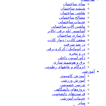
نمای ساختمان
شیشه ساختمان
نقاشی ساختمان
مصالح ساختمانی
خدمات ساختمانی
ماشین آلات ساختمانی
آسانسور /پله برقی /بالابر
بازسازی ساختمان
سقف کاذب / دیوار کاذب
در ضد سرقت
در اتوماتیک / کرکره برقی
در و پنجره
دکوراسیون داخلی
برق و هوشمند سازی
ایزوگام و عایقهای رطوبتی
آموزشی
آموزش کامپیوتر
آموزش ورزشی
تدریس خصوصی
پروژه‌های دانشگاهی
فرصت‌های دانشجویی
خدمات آموزشی
سایر