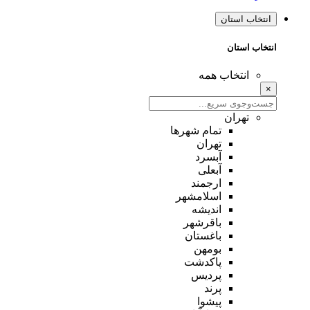
انتخاب استان
انتخاب استان
انتخاب همه
×
تهران
تمام شهر‌ها
تهران
آبسرد
آبعلی
ارجمند
اسلامشهر
اندیشه
باقرشهر
باغستان
بومهن
پاکدشت
پردیس
پرند
پیشوا