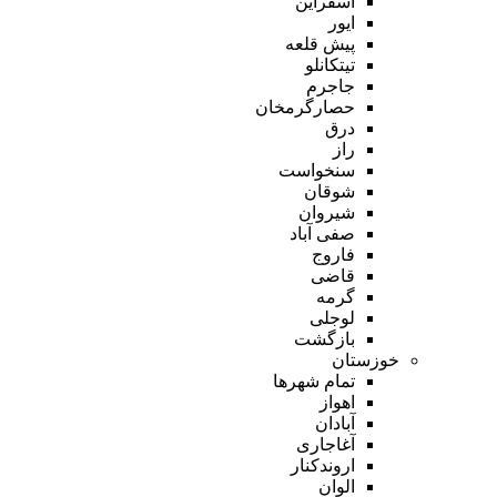
اسفراین
ایور
پیش قلعه
تیتکانلو
جاجرم
حصارگرمخان
درق
راز
سنخواست
شوقان
شیروان
صفی آباد
فاروج
قاضی
گرمه
لوجلی
بازگشت
خوزستان
تمام شهر‌ها
اهواز
آبادان
آغاجاری
اروندکنار
الوان