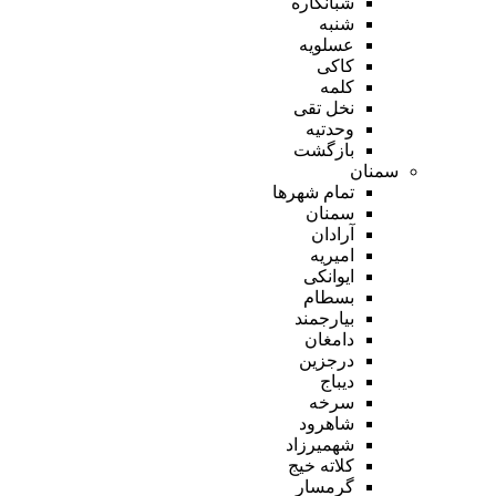
شبانکاره
شنبه
عسلویه
کاکی
کلمه
نخل تقی
وحدتیه
بازگشت
سمنان
تمام شهر‌ها
سمنان
آرادان
امیریه
ایوانکی
بسطام
بیارجمند
دامغان
درجزین
دیباج
سرخه
شاهرود
شهمیرزاد
کلاته خیج
گرمسار