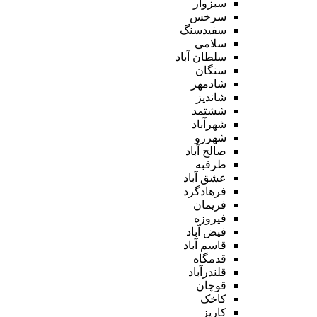
سبزوار
سرخس
سفیدسنگ
سلامی
سلطان آباد
سنگان
شادمهر
شاندیز
ششتمد
شهرآباد
شهرزو
صالح آباد
طرقبه
عشق آباد
فرهادگرد
فریمان
فیروزه
فیض آباد
قاسم آباد
قدمگاه
قلندرآباد
قوچان
کاخک
کاریز