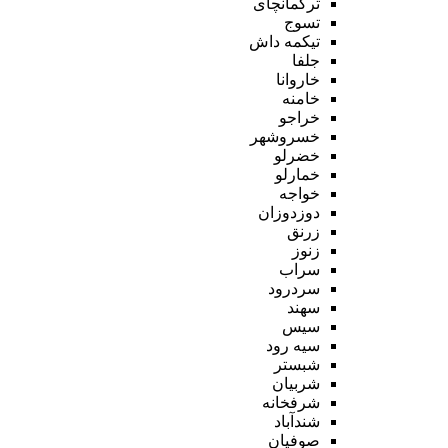
ترکمانچای
تسوج
تیکمه داش
جلفا
خاروانا
خامنه
خراجو
خسروشهر
خضرلو
خمارلو
خواجه
دوزدوزان
زرنق
زنوز
سراب
سردرود
سهند
سیس
سیه رود
شبستر
شربیان
شرفخانه
شندآباد
صوفیان