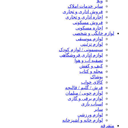
ویلا
سایر خدمات املاک
فروش اداری و تجاری
اجاره اداری و تجاری
فروش مسکونی
اجاره مسکونی
لوازم خانگی و شخصی
لوازم موسیقی
لوازم تزئینی
سیسمونی / لوازم کودک
لوازم اداری فروشگاهی
تصفیه آب و هوا
کیف و کفش
مجله و کتاب
پوشاک
کالای خواب
فرش / گلیم / قالیچه
لوازم چوبی / مبلمان
لوازم برقی و گازی
اسباب بازی
سایر
لوازم ورزشی
لوازم خانه و آشپزخانه
متفرقه