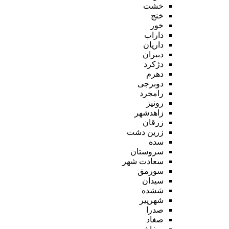
خشت
خنج
خور
داراب
داریان
دبیران
دژکرد
دهرم
دوبرجی
رامجرد
رونیز
زاهدشهر
زرقان
زرین دشت
سده
سروستان
سعادت شهر
سورمق
سیدان
ششده
شهرپیر
صدرا
صغاد