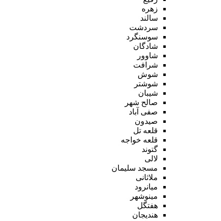
زهره
سالند
سردشت
سوسنگرد
شادگان
شاوور
شرافت
شوش
شوشتر
شیبان
صالح شهر
صفی آباد
صیدون
قلعه تل
قلعه خواجه
گتوند
لالی
مسجد سلیمان
ملاثانی
میانرود
مینوشهر
هفتگل
هندیجان