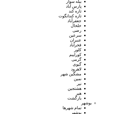
بیله سوار
پارس آباد
تازه کند
تازه کندانگوت
جعفرآباد
خلخال
رضی
سرعین
عنبران
فخرآباد
کلور
کوراییم
گرمی
گیوی
لاهرود
مشگین شهر
نمین
نیر
هشتجین
هیر
بازگشت
بوشهر
تمام شهر‌ها
بوشهر