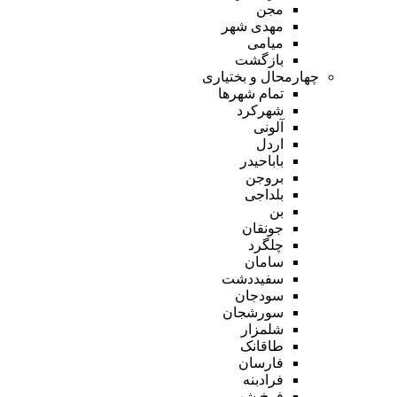
مجن
مهدی شهر
میامی
بازگشت
چهارمحال و بختیاری
تمام شهر‌ها
شهرکرد
آلونی
اردل
باباحیدر
بروجن
بلداجی
بن
جونقان
چلگرد
سامان
سفیددشت
سودجان
سورشجان
شلمزار
طاقانک
فارسان
فرادبنه
فرخ شهر