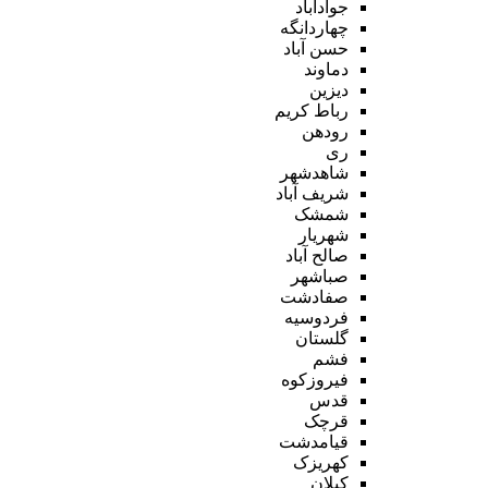
جوادآباد
چهاردانگه
حسن آباد
دماوند
دیزین
رباط کریم
رودهن
ری
شاهدشهر
شریف آباد
شمشک
شهریار
صالح آباد
صباشهر
صفادشت
فردوسیه
گلستان
فشم
فیروزکوه
قدس
قرچک
قیامدشت
کهریزک
کیلان