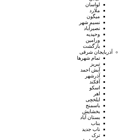
لواسان
ملارد
میگون
نسیم شهر
نصیرآباد
وحیدیه
ورامین
بازگشت
آذربایجان شرقی
تمام شهر‌ها
تبریز
آبش احمد
آذرشهر
آقکند
اسکو
اهر
ایلخچی
باسمنج
بخشایش
بستان آباد
بناب
ناب جدید
ترک