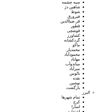
سیه چشمه
شاهین دژ
شوط
فیرورق
قر ضیاالدین
قطور
قوشچی
کشاورز
گردکشانه
ماکو
محمدیار
محمودآباد
مهاباد
میاندوآب
میرآباد
نالوس
نقده
نوشین
بازگشت
البرز
تمام شهر‌ها
کرج
اسارا
اشتهارد