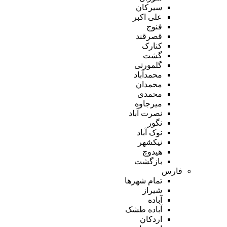
سیرکان
علی اکبر
فنوج
قصرقند
کنارک
گشت
گلمورتی
محمدآباد
محمدان
محمدی
میرجاوه
نصرت آباد
نگور
نوک آباد
نیکشهر
هیدوچ
بازگشت
فارس
تمام شهر‌ها
شیراز
آباده
آباده طشک
اردکان