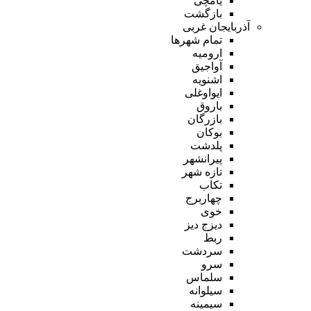
یامچی
بازگشت
آذربایجان غربی
تمام شهر‌ها
ارومیه
آواجیق
اشنویه
ایواوغلی
باروق
بازرگان
بوکان
پلدشت
پیرانشهر
تازه شهر
تکاب
چهاربرج
خوی
دیزج دیز
ربط
سردشت
سرو
سلماس
سیلوانه
سیمینه