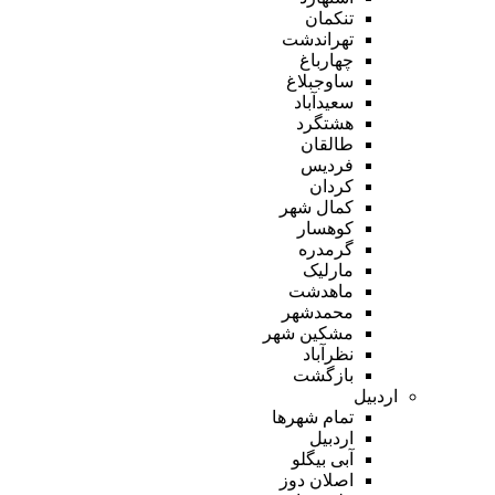
تنکمان
تهراندشت
چهارباغ
ساوجبلاغ
سعیدآباد
هشتگرد
طالقان
فردیس
کردان
کمال شهر
کوهسار
گرمدره
مارلیک
ماهدشت
محمدشهر
مشکین شهر
نظرآباد
بازگشت
اردبیل
تمام شهر‌ها
اردبیل
آبی بیگلو
اصلان دوز