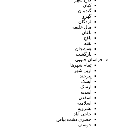
کیان
گندمان
گهرو
لردگان
مال خلیفه
ناغان
نافچ
نقنه
هفشجان
بازگشت
خراسان جنوبی
تمام شهر‌ها
آرین شهر
بیرجند
آیسک
ارسک
اسدیه
اسفدن
اسلامیه
بشرویه
حاجی آباد
خضری دشت بیاض
خوسف