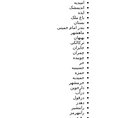
امیدیه
اندیمشک
ایذه
باغ ملک
بستان
بندر امام خمینی
ماهشهر
بهبهان
ترکالکی
جایزان
چمران
چوبیده
حر
حسینیه
حمزه
حمیدیه
خرمشهر
دارخوین
دزآب
دزفول
دهدز
رامشیر
رامهرمز
رفیع