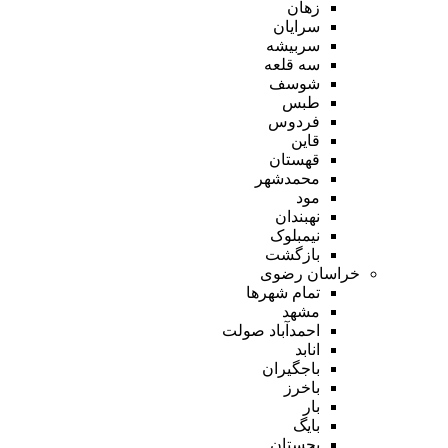
زهان
سرایان
سربیشه
سه قلعه
شوسف
طبس
فردوس
قاین
قهستان
محمدشهر
مود
نهبندان
نیمبلوک
بازگشت
خراسان رضوی
تمام شهر‌ها
مشهد
احمدآباد صولت
انابد
باجگیران
باخرز
بار
بایگ
بجستان