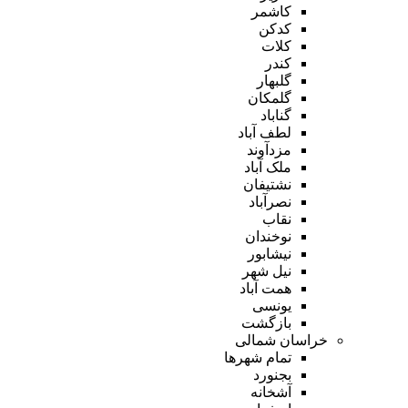
کاشمر
کدکن
کلات
کندر
گلبهار
گلمکان
گناباد
لطف آباد
مزدآوند
ملک آباد
نشتیفان
نصرآباد
نقاب
نوخندان
نیشابور
نیل شهر
همت آباد
یونسی
بازگشت
خراسان شمالی
تمام شهر‌ها
بجنورد
آشخانه