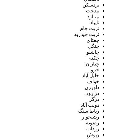
بردسکن
بیدخت
بینالود
تایباد
تربت جام
تربت حیدریه
جغتای
جنگل
چاشلو
چکنه
چناران
خرو
خلیل آباد
خواف
داورزن
در رود
درگز
دولت آباد
رباط سنگ
رشتخوار
رضویه
روداب
ریوش