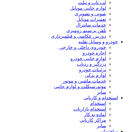
لپ تاپ و تبلت
لوازم جانبی موبایل
صوتی و تصویری
تعمیرات موبایل
خدمات سانترال
تلفن بی‌سیم رومیزی
دوربین عکاسی و فیلمبرداری
خودرو و وسایل نقلیه
خودروی داخلی و خارجی
اجاره خودرو
لوازم جانبی خودرو
دزدگیر و ردیاب
تزئینات خودرو
لوازم یدکی
خدمات ماشین و موتور
موتورسیکلت و لوازم جانبی
سایر
استخدام و کاریابی
استخدام
استخدام بازاریاب
آماده به کار
مراکز کاریابی
سایر
ساختمان