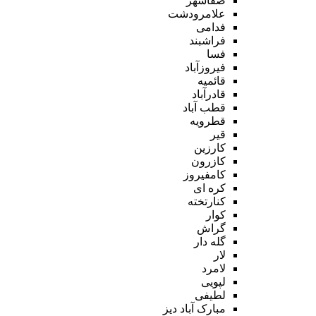
صفاشهر
علامرودشت
فدامی
فراشبند
فسا
فیروزآباد
قائمیه
قادرآباد
قطب آباد
قطرویه
قیر
کارزین
کازرون
کامفیروز
کره ای
کنارتخته
کوار
گراش
گله دار
لار
لامرد
لپویی
لطیفی
مبارک آباد دیز