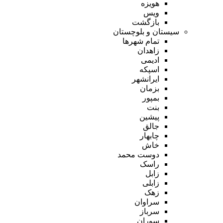
هویزه
ویس
بازگشت
سیستان و بلوچستان
تمام شهر‌ها
زاهدان
ادیمی
اسپکه
ایرانشهر
بزمان
بمپور
بنت
پیشین
جالق
چابهار
خاش
دوست محمد
راسک
زابل
زابلی
زهک
سراوان
سرباز
سوران