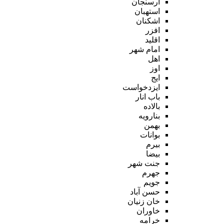
ارسنجان
استهبان
اشکنان
افزر
اقلید
امام شهر
اهل
اوز
ایج
ایزدخواست
باب انار
بالاده
بنارویه
بهمن
بوانات
بیرم
بیضا
جنت شهر
جهرم
جویم
حسن آباد
خان زنیان
خاوران
خرامه