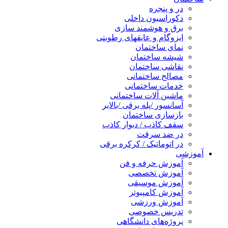
در و پنجره
دکوراسیون داخلی
برق و هوشمند سازی
ایزوگام و عایقهای رطوبتی
نمای ساختمان
شیشه ساختمان
نقاشی ساختمان
مصالح ساختمانی
خدمات ساختمانی
ماشین آلات ساختمانی
آسانسور /پله برقی /بالابر
بازسازی ساختمان
سقف کاذب / دیوار کاذب
در ضد سرقت
در اتوماتیک / کرکره برقی
آموزشی
آموزش حرفه و فن
آموزش تخصصی
آموزش موسیقی
آموزش کامپیوتر
آموزش ورزشی
تدریس خصوصی
پروژه‌های دانشگاهی