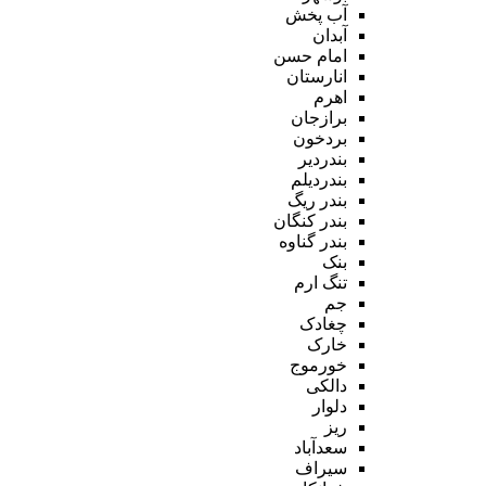
آب پخش
آبدان
امام حسن
انارستان
اهرم
برازجان
بردخون
بندردیر
بندردیلم
بندر ریگ
بندر کنگان
بندر گناوه
بنک
تنگ ارم
جم
چغادک
خارک
خورموج
دالکی
دلوار
ریز
سعدآباد
سیراف