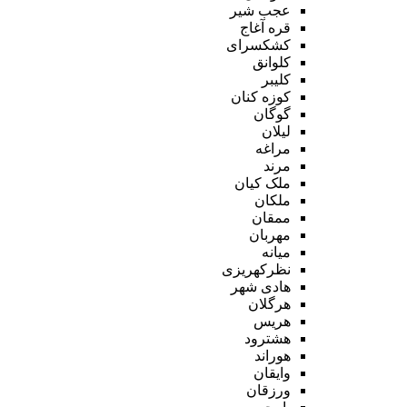
عجب شیر
قره آغاج
کشکسرای
کلوانق
کلیبر
کوزه کنان
گوگان
لیلان
مراغه
مرند
ملک کیان
ملکان
ممقان
مهربان
میانه
نظرکهریزی
هادی شهر
هرگلان
هریس
هشترود
هوراند
وایقان
ورزقان