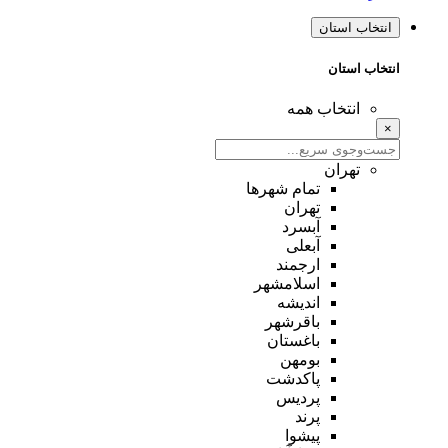
انتخاب استان
انتخاب استان
انتخاب همه
×
تهران
تمام شهر‌ها
تهران
آبسرد
آبعلی
ارجمند
اسلامشهر
اندیشه
باقرشهر
باغستان
بومهن
پاکدشت
پردیس
پرند
پیشوا