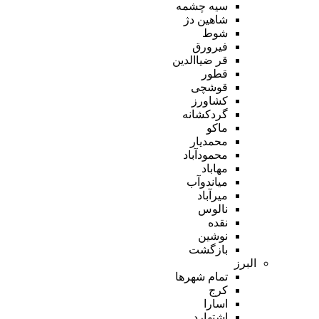
سیه چشمه
شاهین دژ
شوط
فیرورق
قر ضیاالدین
قطور
قوشچی
کشاورز
گردکشانه
ماکو
محمدیار
محمودآباد
مهاباد
میاندوآب
میرآباد
نالوس
نقده
نوشین
بازگشت
البرز
تمام شهر‌ها
کرج
اسارا
اشتهارد