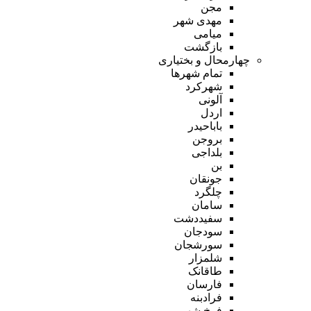
مجن
مهدی شهر
میامی
بازگشت
چهارمحال و بختیاری
تمام شهر‌ها
شهرکرد
آلونی
اردل
باباحیدر
بروجن
بلداجی
بن
جونقان
چلگرد
سامان
سفیددشت
سودجان
سورشجان
شلمزار
طاقانک
فارسان
فرادبنه
فرخ شهر