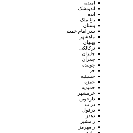
امیدیه
اندیمشک
ایذه
باغ ملک
بستان
بندر امام خمینی
ماهشهر
بهبهان
ترکالکی
جایزان
چمران
چوبیده
حر
حسینیه
حمزه
حمیدیه
خرمشهر
دارخوین
دزآب
دزفول
دهدز
رامشیر
رامهرمز
رفیع