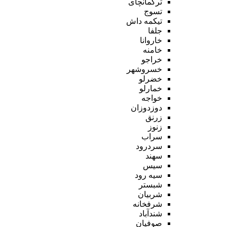
ترکمانچای
تسوج
تیکمه داش
جلفا
خاروانا
خامنه
خراجو
خسروشهر
خضرلو
خمارلو
خواجه
دوزدوزان
زرنق
زنوز
سراب
سردرود
سهند
سیس
سیه رود
شبستر
شربیان
شرفخانه
شندآباد
صوفیان