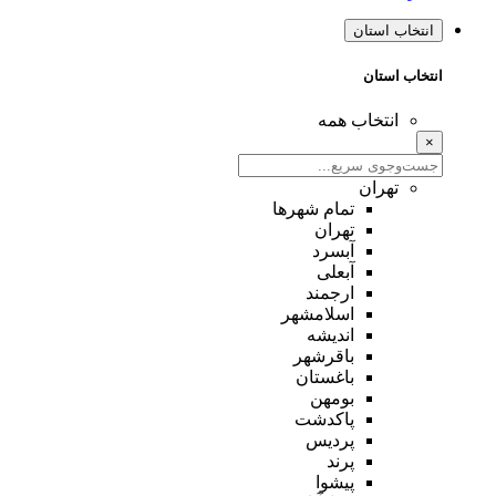
انتخاب استان
انتخاب استان
انتخاب همه
×
تهران
تمام شهر‌ها
تهران
آبسرد
آبعلی
ارجمند
اسلامشهر
اندیشه
باقرشهر
باغستان
بومهن
پاکدشت
پردیس
پرند
پیشوا