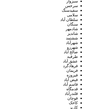
سبزوار
سرخس
سفیدسنگ
سلامی
سلطان آباد
سنگان
شادمهر
شاندیز
ششتمد
شهرآباد
شهرزو
صالح آباد
طرقبه
عشق آباد
فرهادگرد
فریمان
فیروزه
فیض آباد
قاسم آباد
قدمگاه
قلندرآباد
قوچان
کاخک
کاریز