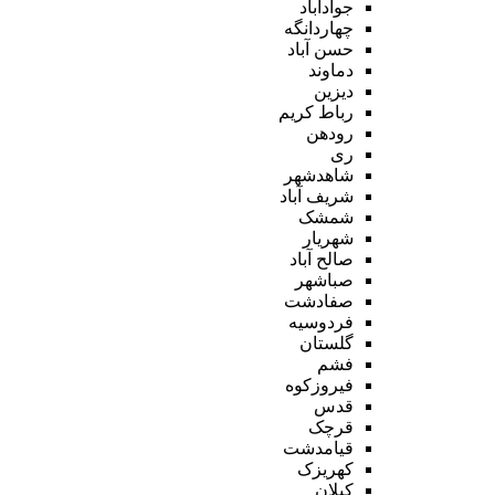
جوادآباد
چهاردانگه
حسن آباد
دماوند
دیزین
رباط کریم
رودهن
ری
شاهدشهر
شریف آباد
شمشک
شهریار
صالح آباد
صباشهر
صفادشت
فردوسیه
گلستان
فشم
فیروزکوه
قدس
قرچک
قیامدشت
کهریزک
کیلان