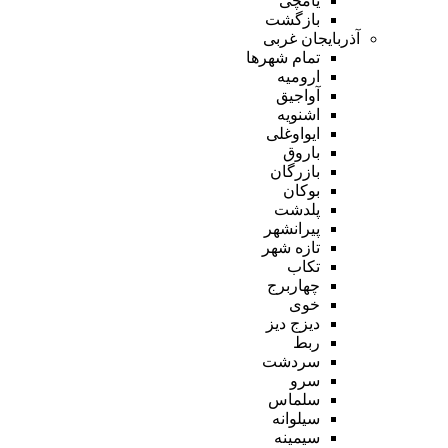
یامچی
بازگشت
آذربایجان غربی
تمام شهر‌ها
ارومیه
آواجیق
اشنویه
ایواوغلی
باروق
بازرگان
بوکان
پلدشت
پیرانشهر
تازه شهر
تکاب
چهاربرج
خوی
دیزج دیز
ربط
سردشت
سرو
سلماس
سیلوانه
سیمینه