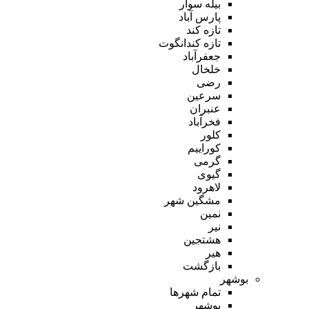
بیله سوار
پارس آباد
تازه کند
تازه کندانگوت
جعفرآباد
خلخال
رضی
سرعین
عنبران
فخرآباد
کلور
کوراییم
گرمی
گیوی
لاهرود
مشگین شهر
نمین
نیر
هشتجین
هیر
بازگشت
بوشهر
تمام شهر‌ها
بوشهر