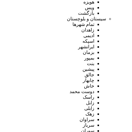
هویزه
ویس
بازگشت
سیستان و بلوچستان
تمام شهر‌ها
زاهدان
ادیمی
اسپکه
ایرانشهر
بزمان
بمپور
بنت
پیشین
جالق
چابهار
خاش
دوست محمد
راسک
زابل
زابلی
زهک
سراوان
سرباز
سوران