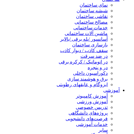
نمای ساختمان
شیشه ساختمان
نقاشی ساختمان
مصالح ساختمانی
خدمات ساختمانی
ماشین آلات ساختمانی
آسانسور /پله برقی /بالابر
بازسازی ساختمان
سقف کاذب / دیوار کاذب
در ضد سرقت
در اتوماتیک / کرکره برقی
در و پنجره
دکوراسیون داخلی
برق و هوشمند سازی
ایزوگام و عایقهای رطوبتی
آموزشی
آموزش کامپیوتر
آموزش ورزشی
تدریس خصوصی
پروژه‌های دانشگاهی
فرصت‌های دانشجویی
خدمات آموزشی
سایر