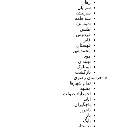
زهان
سرایان
سربیشه
سه قلعه
شوسف
طبس
فردوس
قاین
قهستان
محمدشهر
مود
نهبندان
نیمبلوک
بازگشت
خراسان رضوی
تمام شهر‌ها
مشهد
احمدآباد صولت
انابد
باجگیران
باخرز
بار
بایگ
بجستان