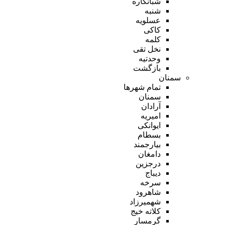
شبانکاره
شنبه
عسلویه
کاکی
کلمه
نخل تقی
وحدتیه
بازگشت
سمنان
تمام شهر‌ها
سمنان
آرادان
امیریه
ایوانکی
بسطام
بیارجمند
دامغان
درجزین
دیباج
سرخه
شاهرود
شهمیرزاد
کلاته خیج
گرمسار