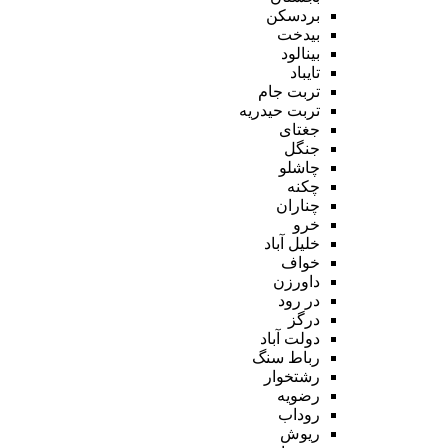
بردسکن
بیدخت
بینالود
تایباد
تربت جام
تربت حیدریه
جغتای
جنگل
چاشلو
چکنه
چناران
خرو
خلیل آباد
خواف
داورزن
در رود
درگز
دولت آباد
رباط سنگ
رشتخوار
رضویه
روداب
ریوش