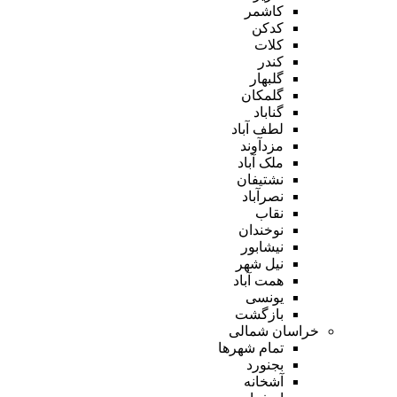
کاشمر
کدکن
کلات
کندر
گلبهار
گلمکان
گناباد
لطف آباد
مزدآوند
ملک آباد
نشتیفان
نصرآباد
نقاب
نوخندان
نیشابور
نیل شهر
همت آباد
یونسی
بازگشت
خراسان شمالی
تمام شهر‌ها
بجنورد
آشخانه