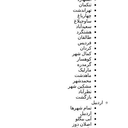
تنکمان
تهراندشت
چهارباغ
ساوجبلاغ
سعیدآباد
هشتگرد
طالقان
فردیس
کردان
کمال شهر
کوهسار
گرمدره
مارلیک
ماهدشت
محمدشهر
مشکین شهر
نظرآباد
بازگشت
اردبیل
تمام شهر‌ها
اردبیل
آبی بیگلو
اصلان دوز