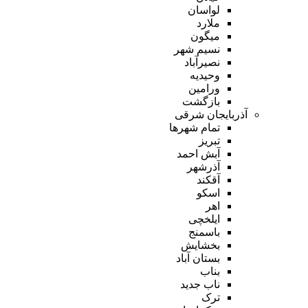
لواسان
ملارد
میگون
نسیم شهر
نصیرآباد
وحیدیه
ورامین
بازگشت
آذربایجان شرقی
تمام شهر‌ها
تبریز
آبش احمد
آذرشهر
آقکند
اسکو
اهر
ایلخچی
باسمنج
بخشایش
بستان آباد
بناب
ناب جدید
ترک