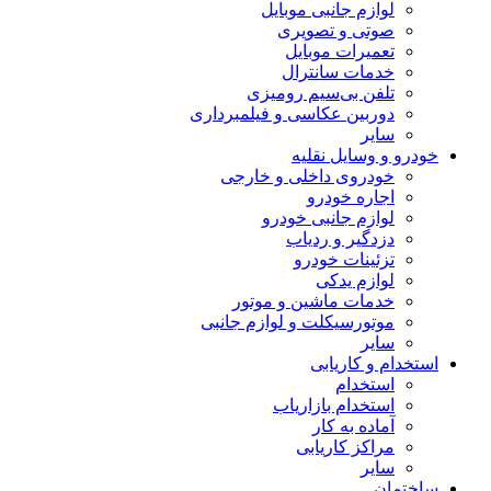
لوازم جانبی موبایل
صوتی و تصویری
تعمیرات موبایل
خدمات سانترال
تلفن بی‌سیم رومیزی
دوربین عکاسی و فیلمبرداری
سایر
خودرو و وسایل نقلیه
خودروی داخلی و خارجی
اجاره خودرو
لوازم جانبی خودرو
دزدگیر و ردیاب
تزئینات خودرو
لوازم یدکی
خدمات ماشین و موتور
موتورسیکلت و لوازم جانبی
سایر
استخدام و کاریابی
استخدام
استخدام بازاریاب
آماده به کار
مراکز کاریابی
سایر
ساختمان