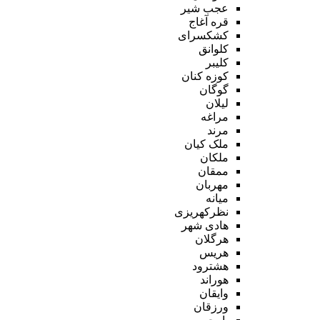
عجب شیر
قره آغاج
کشکسرای
کلوانق
کلیبر
کوزه کنان
گوگان
لیلان
مراغه
مرند
ملک کیان
ملکان
ممقان
مهربان
میانه
نظرکهریزی
هادی شهر
هرگلان
هریس
هشترود
هوراند
وایقان
ورزقان