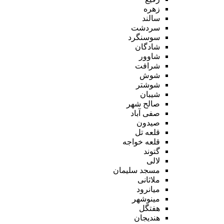
زهره
سالند
سردشت
سوسنگرد
شادگان
شاوور
شرافت
شوش
شوشتر
شیبان
صالح شهر
صفی آباد
صیدون
قلعه تل
قلعه خواجه
گتوند
لالی
مسجد سلیمان
ملاثانی
میانرود
مینوشهر
هفتگل
هندیجان