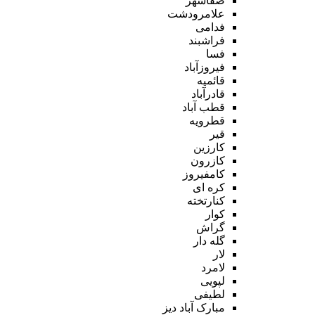
صفاشهر
علامرودشت
فدامی
فراشبند
فسا
فیروزآباد
قائمیه
قادرآباد
قطب آباد
قطرویه
قیر
کارزین
کازرون
کامفیروز
کره ای
کنارتخته
کوار
گراش
گله دار
لار
لامرد
لپویی
لطیفی
مبارک آباد دیز