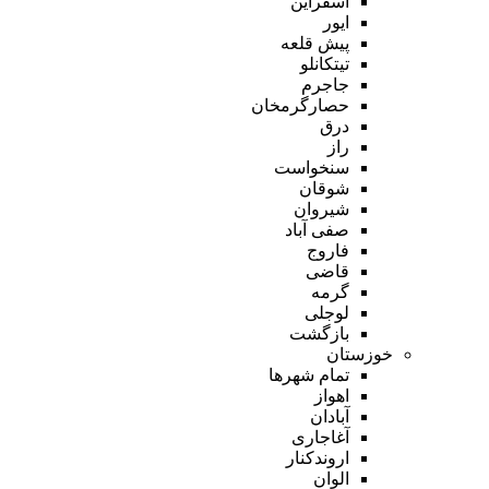
اسفراین
ایور
پیش قلعه
تیتکانلو
جاجرم
حصارگرمخان
درق
راز
سنخواست
شوقان
شیروان
صفی آباد
فاروج
قاضی
گرمه
لوجلی
بازگشت
خوزستان
تمام شهر‌ها
اهواز
آبادان
آغاجاری
اروندکنار
الوان