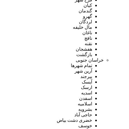
کیان
گندمان
گهرو
لردگان
مال خلیفه
ناغان
نافچ
نقنه
هفشجان
بازگشت
خراسان جنوبی
تمام شهر‌ها
آرین شهر
بیرجند
آیسک
ارسک
اسدیه
اسفدن
اسلامیه
بشرویه
حاجی آباد
خضری دشت بیاض
خوسف