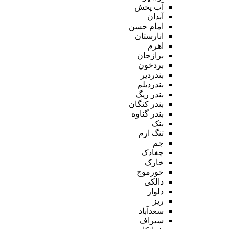
آب پخش
آبدان
امام حسن
انارستان
اهرم
برازجان
بردخون
بندردیر
بندردیلم
بندر ریگ
بندر کنگان
بندر گناوه
بنک
تنگ ارم
جم
چغادک
خارک
خورموج
دالکی
دلوار
ریز
سعدآباد
سیراف