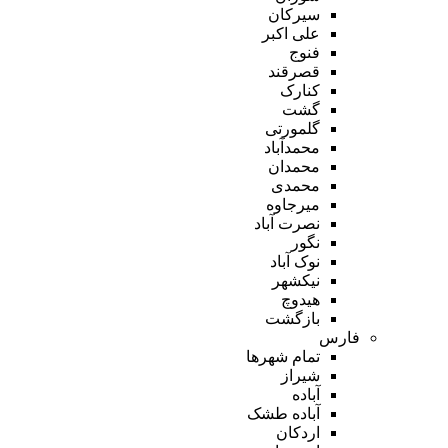
سیرکان
علی اکبر
فنوج
قصرقند
کنارک
گشت
گلمورتی
محمدآباد
محمدان
محمدی
میرجاوه
نصرت آباد
نگور
نوک آباد
نیکشهر
هیدوچ
بازگشت
فارس
تمام شهر‌ها
شیراز
آباده
آباده طشک
اردکان