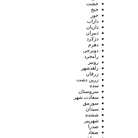
خشت
خنج
خور
داراب
داریان
دبیران
دژکرد
دهرم
دوبرجی
رامجرد
رونیز
زاهدشهر
زرقان
زرین دشت
سده
سروستان
سعادت شهر
سورمق
سیدان
ششده
شهرپیر
صدرا
صغاد