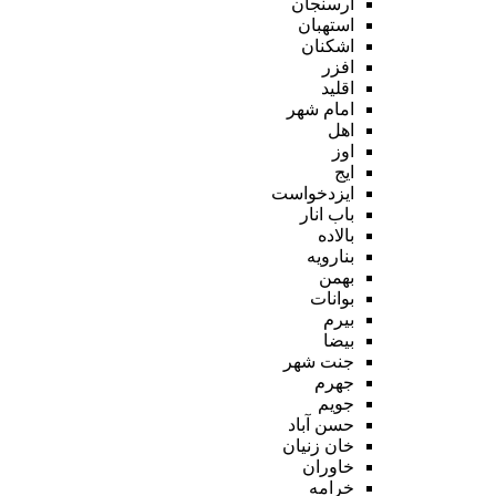
ارسنجان
استهبان
اشکنان
افزر
اقلید
امام شهر
اهل
اوز
ایج
ایزدخواست
باب انار
بالاده
بنارویه
بهمن
بوانات
بیرم
بیضا
جنت شهر
جهرم
جویم
حسن آباد
خان زنیان
خاوران
خرامه