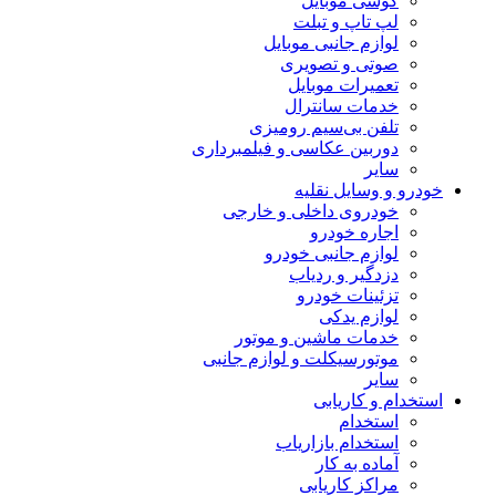
گوشی موبایل
لپ تاپ و تبلت
لوازم جانبی موبایل
صوتی و تصویری
تعمیرات موبایل
خدمات سانترال
تلفن بی‌سیم رومیزی
دوربین عکاسی و فیلمبرداری
سایر
خودرو و وسایل نقلیه
خودروی داخلی و خارجی
اجاره خودرو
لوازم جانبی خودرو
دزدگیر و ردیاب
تزئینات خودرو
لوازم یدکی
خدمات ماشین و موتور
موتورسیکلت و لوازم جانبی
سایر
استخدام و کاریابی
استخدام
استخدام بازاریاب
آماده به کار
مراکز کاریابی