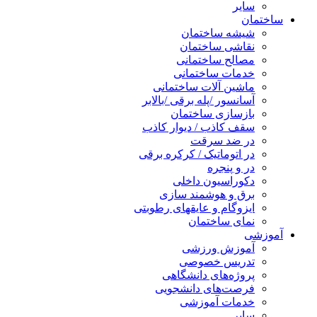
سایر
ساختمان
شیشه ساختمان
نقاشی ساختمان
مصالح ساختمانی
خدمات ساختمانی
ماشین آلات ساختمانی
آسانسور /پله برقی /بالابر
بازسازی ساختمان
سقف کاذب / دیوار کاذب
در ضد سرقت
در اتوماتیک / کرکره برقی
در و پنجره
دکوراسیون داخلی
برق و هوشمند سازی
ایزوگام و عایقهای رطوبتی
نمای ساختمان
آموزشی
آموزش ورزشی
تدریس خصوصی
پروژه‌های دانشگاهی
فرصت‌های دانشجویی
خدمات آموزشی
سایر