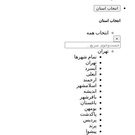
انتخاب استان
انتخاب استان
انتخاب همه
×
تهران
تمام شهر‌ها
تهران
آبسرد
آبعلی
ارجمند
اسلامشهر
اندیشه
باقرشهر
باغستان
بومهن
پاکدشت
پردیس
پرند
پیشوا