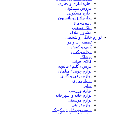
اجاره اداری و تجاری
فروش مسکونی
اجاره مسکونی
اجاره اتاق و پانسیون
زمین و باغ
ملک صنعتی
مشاور املاک
لوازم خانگی و شخصی
تصفیه آب و هوا
کیف و کفش
مجله و کتاب
پوشاک
کالای خواب
فرش / گلیم / قالیچه
لوازم چوبی / مبلمان
لوازم برقی و گازی
اسباب بازی
سایر
لوازم ورزشی
لوازم خانه و آشپزخانه
لوازم موسیقی
لوازم تزئینی
سیسمونی / لوازم کودک