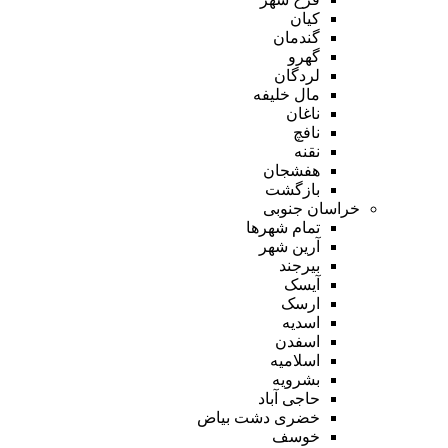
کیان
گندمان
گهرو
لردگان
مال خلیفه
ناغان
نافچ
نقنه
هفشجان
بازگشت
خراسان جنوبی
تمام شهر‌ها
آرین شهر
بیرجند
آیسک
ارسک
اسدیه
اسفدن
اسلامیه
بشرویه
حاجی آباد
خضری دشت بیاض
خوسف