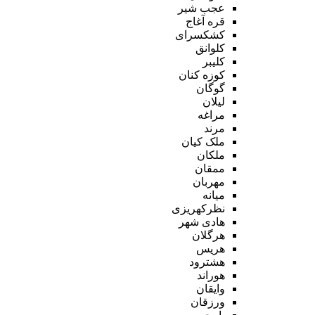
عجب شیر
قره آغاج
کشکسرای
کلوانق
کلیبر
کوزه کنان
گوگان
لیلان
مراغه
مرند
ملک کیان
ملکان
ممقان
مهربان
میانه
نظرکهریزی
هادی شهر
هرگلان
هریس
هشترود
هوراند
وایقان
ورزقان