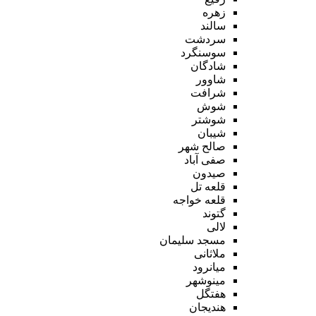
زهره
سالند
سردشت
سوسنگرد
شادگان
شاوور
شرافت
شوش
شوشتر
شیبان
صالح شهر
صفی آباد
صیدون
قلعه تل
قلعه خواجه
گتوند
لالی
مسجد سلیمان
ملاثانی
میانرود
مینوشهر
هفتگل
هندیجان