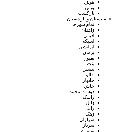
هویزه
ویس
بازگشت
سیستان و بلوچستان
تمام شهر‌ها
زاهدان
ادیمی
اسپکه
ایرانشهر
بزمان
بمپور
بنت
پیشین
جالق
چابهار
خاش
دوست محمد
راسک
زابل
زابلی
زهک
سراوان
سرباز
سوران