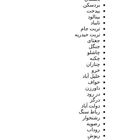
بردسکن
بیدخت
بینالود
تایباد
تربت جام
تربت حیدریه
جغتای
جنگل
چاشلو
چکنه
چناران
خرو
خلیل آباد
خواف
داورزن
در رود
درگز
دولت آباد
رباط سنگ
رشتخوار
رضویه
روداب
ریوش