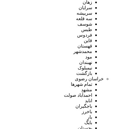
زهان
سرایان
سربیشه
سه قلعه
شوسف
طبس
فردوس
قاین
قهستان
محمدشهر
مود
نهبندان
نیمبلوک
بازگشت
خراسان رضوی
تمام شهر‌ها
مشهد
احمدآباد صولت
انابد
باجگیران
باخرز
بار
بایگ
بجستان