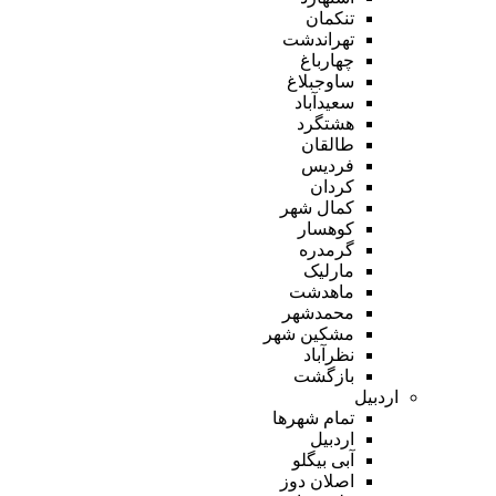
تنکمان
تهراندشت
چهارباغ
ساوجبلاغ
سعیدآباد
هشتگرد
طالقان
فردیس
کردان
کمال شهر
کوهسار
گرمدره
مارلیک
ماهدشت
محمدشهر
مشکین شهر
نظرآباد
بازگشت
اردبیل
تمام شهر‌ها
اردبیل
آبی بیگلو
اصلان دوز