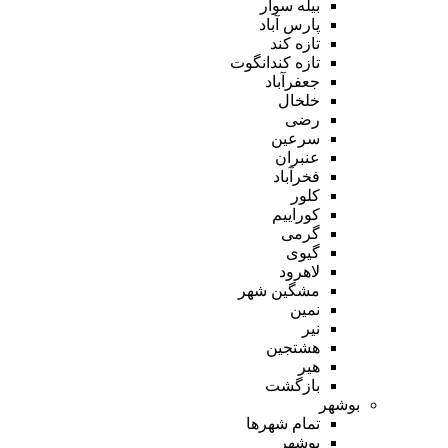
بیله سوار
پارس آباد
تازه کند
تازه کندانگوت
جعفرآباد
خلخال
رضی
سرعین
عنبران
فخرآباد
کلور
کوراییم
گرمی
گیوی
لاهرود
مشگین شهر
نمین
نیر
هشتجین
هیر
بازگشت
بوشهر
تمام شهر‌ها
بوشهر