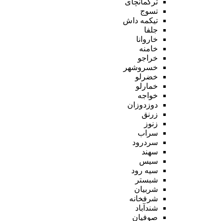
ترکمانچای
تسوج
تیکمه داش
جلفا
خاروانا
خامنه
خراجو
خسروشهر
خضرلو
خمارلو
خواجه
دوزدوزان
زرنق
زنوز
سراب
سردرود
سهند
سیس
سیه رود
شبستر
شربیان
شرفخانه
شندآباد
صوفیان