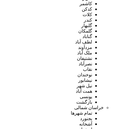
کاشمر
کدکن
کلات
کندر
گلبهار
گلمکان
گناباد
لطف آباد
مزدآوند
ملک آباد
نشتیفان
نصرآباد
نقاب
نوخندان
نیشابور
نیل شهر
همت آباد
یونسی
بازگشت
خراسان شمالی
تمام شهر‌ها
بجنورد
آشخانه