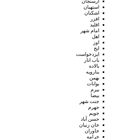
ارسنجان
استهبان
اشکنان
افزر
اقلید
امام شهر
اهل
اوز
ایج
ایزدخواست
باب انار
بالاده
بنارویه
بهمن
بوانات
بیرم
بیضا
جنت شهر
جهرم
جویم
حسن آباد
خان زنیان
خاوران
خرامه