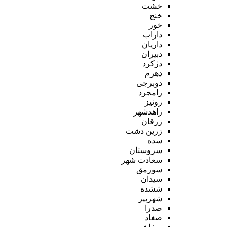
خشت
خنج
خور
داراب
داریان
دبیران
دژکرد
دهرم
دوبرجی
رامجرد
رونیز
زاهدشهر
زرقان
زرین دشت
سده
سروستان
سعادت شهر
سورمق
سیدان
ششده
شهرپیر
صدرا
صغاد