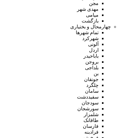
مجن
مهدی شهر
میامی
بازگشت
چهارمحال و بختیاری
تمام شهر‌ها
شهرکرد
آلونی
اردل
باباحیدر
بروجن
بلداجی
بن
جونقان
چلگرد
سامان
سفیددشت
سودجان
سورشجان
شلمزار
طاقانک
فارسان
فرادبنه
فرخ شهر