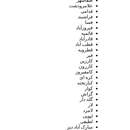
صفاشهر
علامرودشت
فدامی
فراشبند
فسا
فیروزآباد
قائمیه
قادرآباد
قطب آباد
قطرویه
قیر
کارزین
کازرون
کامفیروز
کره ای
کنارتخته
کوار
گراش
گله دار
لار
لامرد
لپویی
لطیفی
مبارک آباد دیز