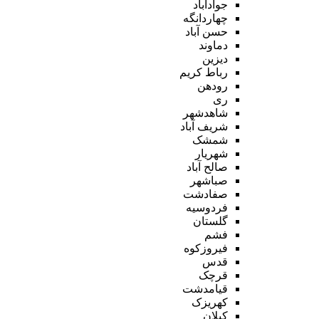
جوادآباد
چهاردانگه
حسن آباد
دماوند
دیزین
رباط کریم
رودهن
ری
شاهدشهر
شریف آباد
شمشک
شهریار
صالح آباد
صباشهر
صفادشت
فردوسیه
گلستان
فشم
فیروزکوه
قدس
قرچک
قیامدشت
کهریزک
کیلان