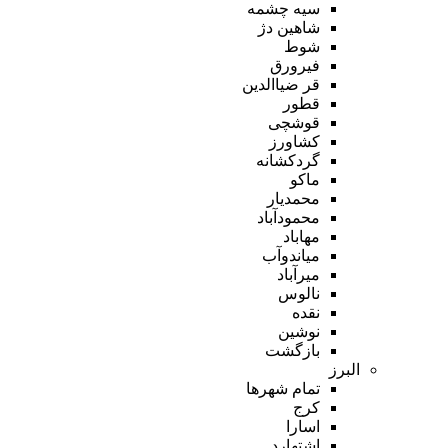
سیه چشمه
شاهین دژ
شوط
فیرورق
قر ضیاالدین
قطور
قوشچی
کشاورز
گردکشانه
ماکو
محمدیار
محمودآباد
مهاباد
میاندوآب
میرآباد
نالوس
نقده
نوشین
بازگشت
البرز
تمام شهر‌ها
کرج
اسارا
اشتهارد