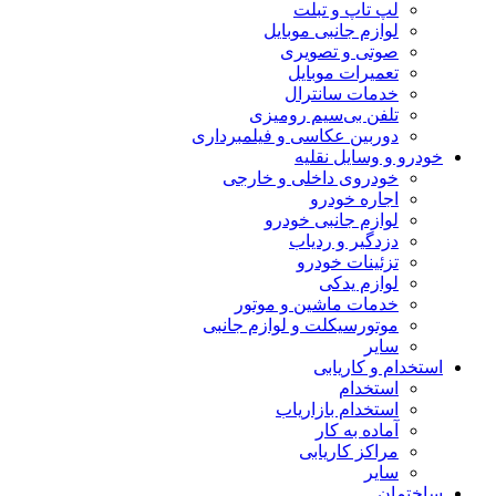
لپ تاپ و تبلت
لوازم جانبی موبایل
صوتی و تصویری
تعمیرات موبایل
خدمات سانترال
تلفن بی‌سیم رومیزی
دوربین عکاسی و فیلمبرداری
خودرو و وسایل نقلیه
خودروی داخلی و خارجی
اجاره خودرو
لوازم جانبی خودرو
دزدگیر و ردیاب
تزئینات خودرو
لوازم یدکی
خدمات ماشین و موتور
موتورسیکلت و لوازم جانبی
سایر
استخدام و کاریابی
استخدام
استخدام بازاریاب
آماده به کار
مراکز کاریابی
سایر
ساختمان