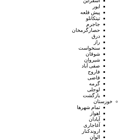
اسفراین
ایور
پیش قلعه
تیتکانلو
جاجرم
حصارگرمخان
درق
راز
سنخواست
شوقان
شیروان
صفی آباد
فاروج
قاضی
گرمه
لوجلی
بازگشت
خوزستان
تمام شهر‌ها
اهواز
آبادان
آغاجاری
اروندکنار
الوان