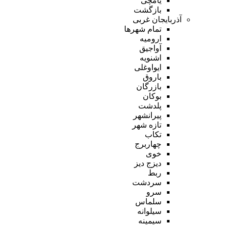
یامچی
بازگشت
آذربایجان غربی
تمام شهر‌ها
ارومیه
آواجیق
اشنویه
ایواوغلی
باروق
بازرگان
بوکان
پلدشت
پیرانشهر
تازه شهر
تکاب
چهاربرج
خوی
دیزج دیز
ربط
سردشت
سرو
سلماس
سیلوانه
سیمینه