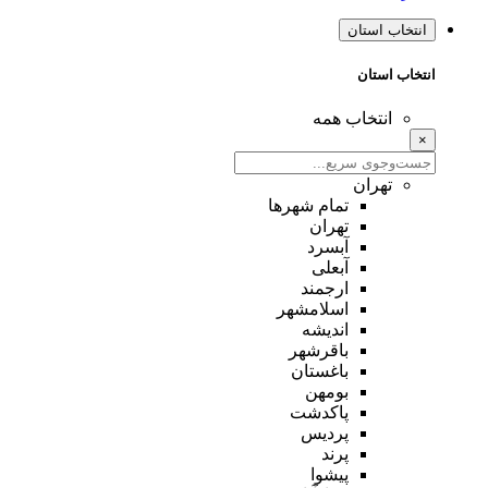
انتخاب استان
انتخاب استان
انتخاب همه
×
تهران
تمام شهر‌ها
تهران
آبسرد
آبعلی
ارجمند
اسلامشهر
اندیشه
باقرشهر
باغستان
بومهن
پاکدشت
پردیس
پرند
پیشوا