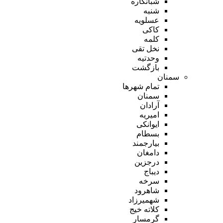
شبانکاره
شنبه
عسلویه
کاکی
کلمه
نخل تقی
وحدتیه
بازگشت
سمنان
تمام شهر‌ها
سمنان
آرادان
امیریه
ایوانکی
بسطام
بیارجمند
دامغان
درجزین
دیباج
سرخه
شاهرود
شهمیرزاد
کلاته خیج
گرمسار