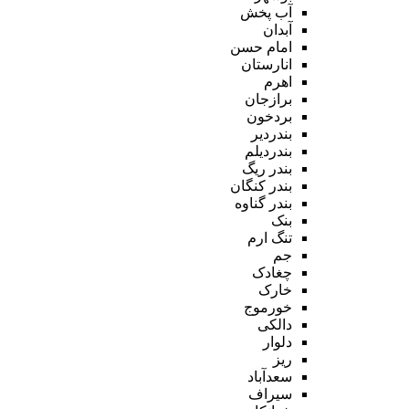
آب پخش
آبدان
امام حسن
انارستان
اهرم
برازجان
بردخون
بندردیر
بندردیلم
بندر ریگ
بندر کنگان
بندر گناوه
بنک
تنگ ارم
جم
چغادک
خارک
خورموج
دالکی
دلوار
ریز
سعدآباد
سیراف