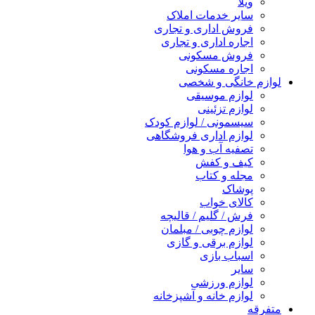
ویلا
سایر خدمات املاک
فروش اداری و تجاری
اجاره اداری و تجاری
فروش مسکونی
اجاره مسکونی
لوازم خانگی و شخصی
لوازم موسیقی
لوازم تزئینی
سیسمونی / لوازم کودک
لوازم اداری فروشگاهی
تصفیه آب و هوا
کیف و کفش
مجله و کتاب
پوشاک
کالای خواب
فرش / گلیم / قالیچه
لوازم چوبی / مبلمان
لوازم برقی و گازی
اسباب بازی
سایر
لوازم ورزشی
لوازم خانه و آشپزخانه
متفرقه