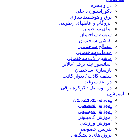
در و پنجره
دکوراسیون داخلی
برق و هوشمند سازی
ایزوگام و عایقهای رطوبتی
نمای ساختمان
شیشه ساختمان
نقاشی ساختمان
مصالح ساختمانی
خدمات ساختمانی
ماشین آلات ساختمانی
آسانسور /پله برقی /بالابر
بازسازی ساختمان
سقف کاذب / دیوار کاذب
در ضد سرقت
در اتوماتیک / کرکره برقی
آموزشی
آموزش حرفه و فن
آموزش تخصصی
آموزش موسیقی
آموزش کامپیوتر
آموزش ورزشی
تدریس خصوصی
پروژه‌های دانشگاهی