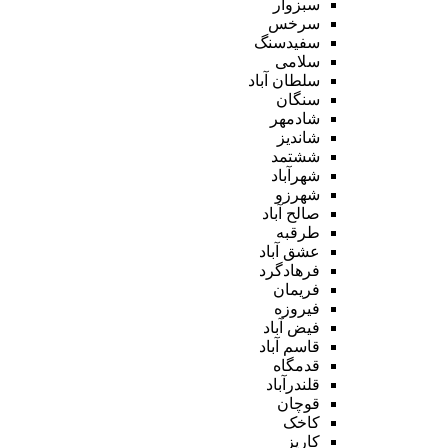
سبزوار
سرخس
سفیدسنگ
سلامی
سلطان آباد
سنگان
شادمهر
شاندیز
ششتمد
شهرآباد
شهرزو
صالح آباد
طرقبه
عشق آباد
فرهادگرد
فریمان
فیروزه
فیض آباد
قاسم آباد
قدمگاه
قلندرآباد
قوچان
کاخک
کاریز