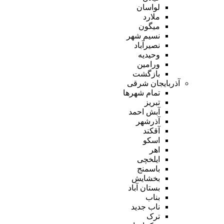
لواسان
ملارد
میگون
نسیم شهر
نصیرآباد
وحیدیه
ورامین
بازگشت
آذربایجان شرقی
تمام شهر‌ها
تبریز
آبش احمد
آذرشهر
آقکند
اسکو
اهر
ایلخچی
باسمنج
بخشایش
بستان آباد
بناب
ناب جدید
ترک