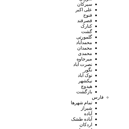
سیرکان
علی اکبر
فنوج
قصرقند
کنارک
گشت
گلمورتی
محمدآباد
محمدان
محمدی
میرجاوه
نصرت آباد
نگور
نوک آباد
نیکشهر
هیدوچ
بازگشت
فارس
تمام شهر‌ها
شیراز
آباده
آباده طشک
اردکان