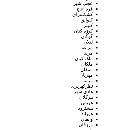
عجب شیر
قره آغاج
کشکسرای
کلوانق
کلیبر
کوزه کنان
گوگان
لیلان
مراغه
مرند
ملک کیان
ملکان
ممقان
مهربان
میانه
نظرکهریزی
هادی شهر
هرگلان
هریس
هشترود
هوراند
وایقان
ورزقان