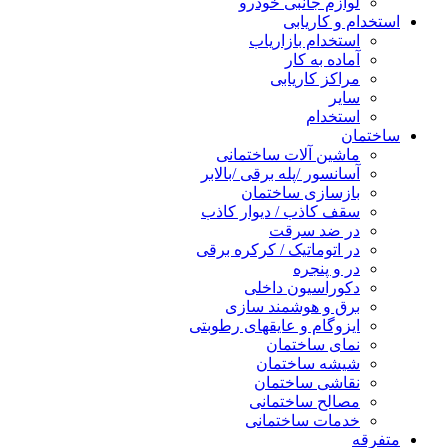
لوازم جانبی خودرو
استخدام و کاریابی
استخدام بازاریاب
آماده به کار
مراکز کاریابی
سایر
استخدام
ساختمان
ماشین آلات ساختمانی
آسانسور /پله برقی /بالابر
بازسازی ساختمان
سقف کاذب / دیوار کاذب
در ضد سرقت
در اتوماتیک / کرکره برقی
در و پنجره
دکوراسیون داخلی
برق و هوشمند سازی
ایزوگام و عایقهای رطوبتی
نمای ساختمان
شیشه ساختمان
نقاشی ساختمان
مصالح ساختمانی
خدمات ساختمانی
متفرقه