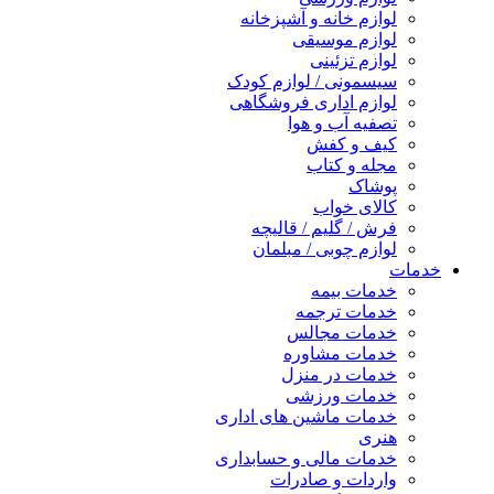
لوازم خانه و آشپزخانه
لوازم موسیقی
لوازم تزئینی
سیسمونی / لوازم کودک
لوازم اداری فروشگاهی
تصفیه آب و هوا
کیف و کفش
مجله و کتاب
پوشاک
کالای خواب
فرش / گلیم / قالیچه
لوازم چوبی / مبلمان
خدمات
خدمات بیمه
خدمات ترجمه
خدمات مجالس
خدمات مشاوره
خدمات در منزل
خدمات ورزشی
خدمات ماشین های اداری
هنری
خدمات مالی و حسابداری
واردات و صادرات