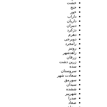
خشت
خنج
خور
داراب
داریان
دبیران
دژکرد
دهرم
دوبرجی
رامجرد
رونیز
زاهدشهر
زرقان
زرین دشت
سده
سروستان
سعادت شهر
سورمق
سیدان
ششده
شهرپیر
صدرا
صغاد