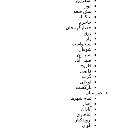
اسفراین
ایور
پیش قلعه
تیتکانلو
جاجرم
حصارگرمخان
درق
راز
سنخواست
شوقان
شیروان
صفی آباد
فاروج
قاضی
گرمه
لوجلی
بازگشت
خوزستان
تمام شهر‌ها
اهواز
آبادان
آغاجاری
اروندکنار
الوان