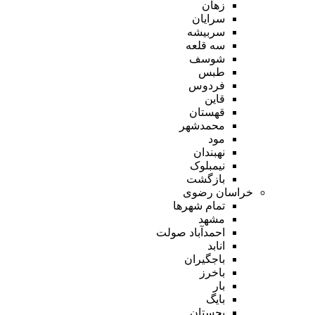
زهان
سرایان
سربیشه
سه قلعه
شوسف
طبس
فردوس
قاین
قهستان
محمدشهر
مود
نهبندان
نیمبلوک
بازگشت
خراسان رضوی
تمام شهر‌ها
مشهد
احمدآباد صولت
انابد
باجگیران
باخرز
بار
بایگ
بجستان