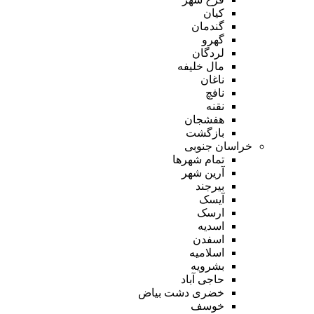
کیان
گندمان
گهرو
لردگان
مال خلیفه
ناغان
نافچ
نقنه
هفشجان
بازگشت
خراسان جنوبی
تمام شهر‌ها
آرین شهر
بیرجند
آیسک
ارسک
اسدیه
اسفدن
اسلامیه
بشرویه
حاجی آباد
خضری دشت بیاض
خوسف