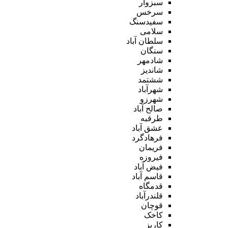
سبزوار
سرخس
سفیدسنگ
سلامی
سلطان آباد
سنگان
شادمهر
شاندیز
ششتمد
شهرآباد
شهرزو
صالح آباد
طرقبه
عشق آباد
فرهادگرد
فریمان
فیروزه
فیض آباد
قاسم آباد
قدمگاه
قلندرآباد
قوچان
کاخک
کاریز