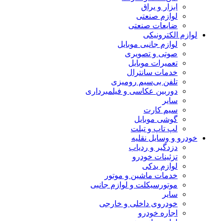
ابزار و یراق
لوازم صنعتی
ضایعات صنعتی
لوازم الکترونیکی
لوازم جانبی موبایل
صوتی و تصویری
تعمیرات موبایل
خدمات سانترال
تلفن بی‌سیم رومیزی
دوربین عکاسی و فیلمبرداری
سایر
سیم کارت
گوشی موبایل
لپ تاپ و تبلت
خودرو و وسایل نقلیه
دزدگیر و ردیاب
تزئینات خودرو
لوازم یدکی
خدمات ماشین و موتور
موتورسیکلت و لوازم جانبی
سایر
خودروی داخلی و خارجی
اجاره خودرو