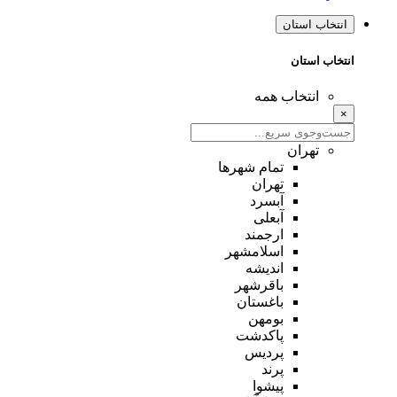
انتخاب استان
انتخاب استان
انتخاب همه
×
تهران
تمام شهر‌ها
تهران
آبسرد
آبعلی
ارجمند
اسلامشهر
اندیشه
باقرشهر
باغستان
بومهن
پاکدشت
پردیس
پرند
پیشوا