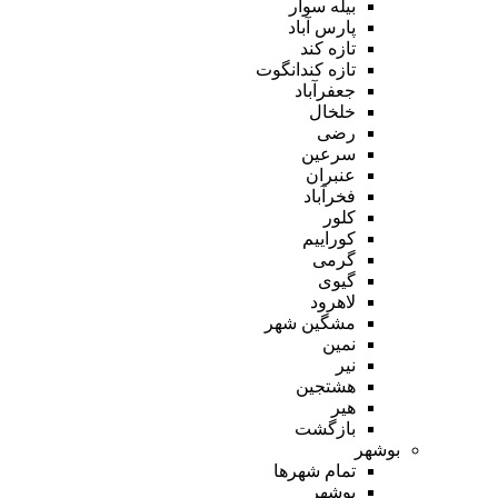
بیله سوار
پارس آباد
تازه کند
تازه کندانگوت
جعفرآباد
خلخال
رضی
سرعین
عنبران
فخرآباد
کلور
کوراییم
گرمی
گیوی
لاهرود
مشگین شهر
نمین
نیر
هشتجین
هیر
بازگشت
بوشهر
تمام شهر‌ها
بوشهر