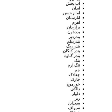
آب پخش
آبدان
امام حسن
انارستان
اهرم
برازجان
بردخون
بندردیر
بندردیلم
بندر ریگ
بندر کنگان
بندر گناوه
بنک
تنگ ارم
جم
چغادک
خارک
خورموج
دالکی
دلوار
ریز
سعدآباد
سیراف