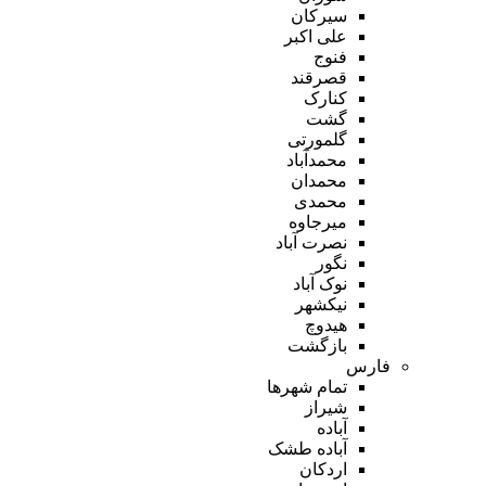
سیرکان
علی اکبر
فنوج
قصرقند
کنارک
گشت
گلمورتی
محمدآباد
محمدان
محمدی
میرجاوه
نصرت آباد
نگور
نوک آباد
نیکشهر
هیدوچ
بازگشت
فارس
تمام شهر‌ها
شیراز
آباده
آباده طشک
اردکان