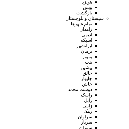
هویزه
ویس
بازگشت
سیستان و بلوچستان
تمام شهر‌ها
زاهدان
ادیمی
اسپکه
ایرانشهر
بزمان
بمپور
بنت
پیشین
جالق
چابهار
خاش
دوست محمد
راسک
زابل
زابلی
زهک
سراوان
سرباز
سوران