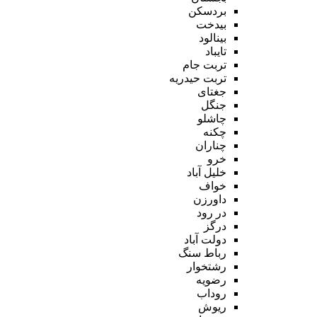
بردسکن
بیدخت
بینالود
تایباد
تربت جام
تربت حیدریه
جغتای
جنگل
چاشلو
چکنه
چناران
خرو
خلیل آباد
خواف
داورزن
در رود
درگز
دولت آباد
رباط سنگ
رشتخوار
رضویه
روداب
ریوش