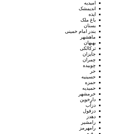
امیدیه
اندیمشک
ایذه
باغ ملک
بستان
بندر امام خمینی
ماهشهر
بهبهان
ترکالکی
جایزان
چمران
چوبیده
حر
حسینیه
حمزه
حمیدیه
خرمشهر
دارخوین
دزآب
دزفول
دهدز
رامشیر
رامهرمز
رفیع