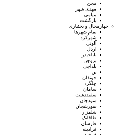
مجن
مهدی شهر
میامی
بازگشت
چهارمحال و بختیاری
تمام شهر‌ها
شهرکرد
آلونی
اردل
باباحیدر
بروجن
بلداجی
بن
جونقان
چلگرد
سامان
سفیددشت
سودجان
سورشجان
شلمزار
طاقانک
فارسان
فرادبنه
فرخ شهر