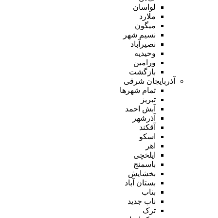
لواسان
ملارد
میگون
نسیم شهر
نصیرآباد
وحیدیه
ورامین
بازگشت
آذربایجان شرقی
تمام شهر‌ها
تبریز
آبش احمد
آذرشهر
آقکند
اسکو
اهر
ایلخچی
باسمنج
بخشایش
بستان آباد
بناب
ناب جدید
ترک