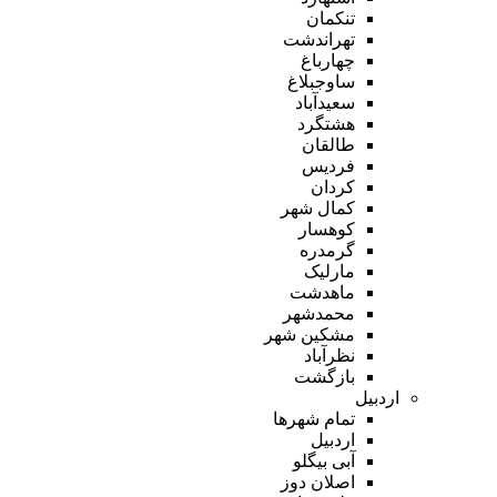
تنکمان
تهراندشت
چهارباغ
ساوجبلاغ
سعیدآباد
هشتگرد
طالقان
فردیس
کردان
کمال شهر
کوهسار
گرمدره
مارلیک
ماهدشت
محمدشهر
مشکین شهر
نظرآباد
بازگشت
اردبیل
تمام شهر‌ها
اردبیل
آبی بیگلو
اصلان دوز