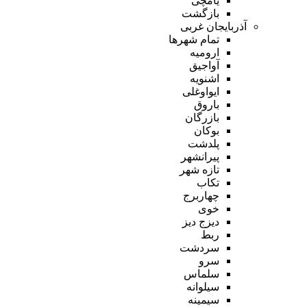
یامچی
بازگشت
آذربایجان غربی
تمام شهر‌ها
ارومیه
آواجیق
اشنویه
ایواوغلی
باروق
بازرگان
بوکان
پلدشت
پیرانشهر
تازه شهر
تکاب
چهاربرج
خوی
دیزج دیز
ربط
سردشت
سرو
سلماس
سیلوانه
سیمینه