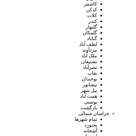
کاشمر
کدکن
کلات
کندر
گلبهار
گلمکان
گناباد
لطف آباد
مزدآوند
ملک آباد
نشتیفان
نصرآباد
نقاب
نوخندان
نیشابور
نیل شهر
همت آباد
یونسی
بازگشت
خراسان شمالی
تمام شهر‌ها
بجنورد
آشخانه