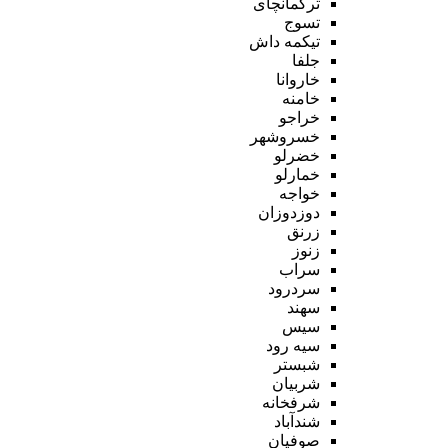
ترکمانچای
تسوج
تیکمه داش
جلفا
خاروانا
خامنه
خراجو
خسروشهر
خضرلو
خمارلو
خواجه
دوزدوزان
زرنق
زنوز
سراب
سردرود
سهند
سیس
سیه رود
شبستر
شربیان
شرفخانه
شندآباد
صوفیان