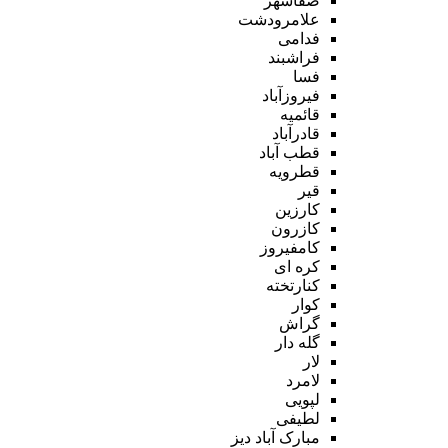
صفاشهر
علامرودشت
فدامی
فراشبند
فسا
فیروزآباد
قائمیه
قادرآباد
قطب آباد
قطرویه
قیر
کارزین
کازرون
کامفیروز
کره ای
کنارتخته
کوار
گراش
گله دار
لار
لامرد
لپویی
لطیفی
مبارک آباد دیز