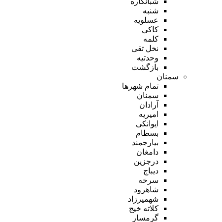
شبانکاره
شنبه
عسلویه
کاکی
کلمه
نخل تقی
وحدتیه
بازگشت
سمنان
تمام شهر‌ها
سمنان
آرادان
امیریه
ایوانکی
بسطام
بیارجمند
دامغان
درجزین
دیباج
سرخه
شاهرود
شهمیرزاد
کلاته خیج
گرمسار