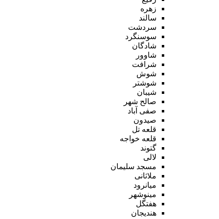
زهره
سالند
سردشت
سوسنگرد
شادگان
شاوور
شرافت
شوش
شوشتر
شیبان
صالح شهر
صفی آباد
صیدون
قلعه تل
قلعه خواجه
گتوند
لالی
مسجد سلیمان
ملاثانی
میانرود
مینوشهر
هفتگل
هندیجان