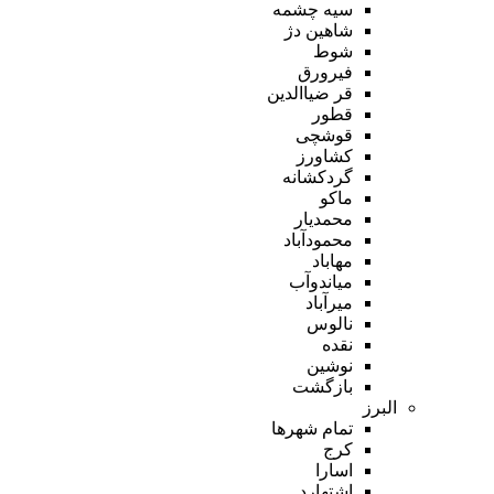
سیه چشمه
شاهین دژ
شوط
فیرورق
قر ضیاالدین
قطور
قوشچی
کشاورز
گردکشانه
ماکو
محمدیار
محمودآباد
مهاباد
میاندوآب
میرآباد
نالوس
نقده
نوشین
بازگشت
البرز
تمام شهر‌ها
کرج
اسارا
اشتهارد