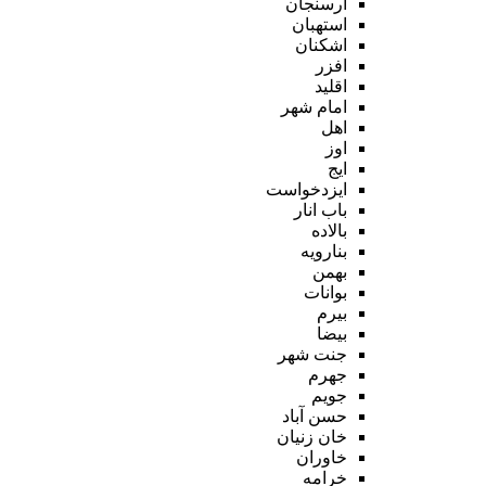
ارسنجان
استهبان
اشکنان
افزر
اقلید
امام شهر
اهل
اوز
ایج
ایزدخواست
باب انار
بالاده
بنارویه
بهمن
بوانات
بیرم
بیضا
جنت شهر
جهرم
جویم
حسن آباد
خان زنیان
خاوران
خرامه