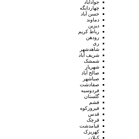
جوادآباد
چهاردانگه
حسن آباد
دماوند
دیزین
رباط کریم
رودهن
ری
شاهدشهر
شریف آباد
شمشک
شهریار
صالح آباد
صباشهر
صفادشت
فردوسیه
گلستان
فشم
فیروزکوه
قدس
قرچک
قیامدشت
کهریزک
کیلان