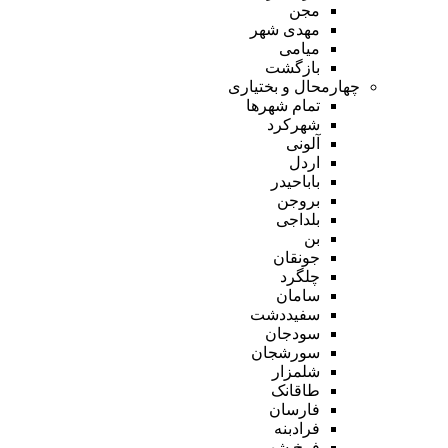
مجن
مهدی شهر
میامی
بازگشت
چهارمحال و بختیاری
تمام شهر‌ها
شهرکرد
آلونی
اردل
باباحیدر
بروجن
بلداجی
بن
جونقان
چلگرد
سامان
سفیددشت
سودجان
سورشجان
شلمزار
طاقانک
فارسان
فرادبنه
فرخ شهر