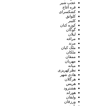
عجب شیر
قره آغاج
کشکسرای
کلوانق
کلیبر
کوزه کنان
گوگان
لیلان
مراغه
مرند
ملک کیان
ملکان
ممقان
مهربان
میانه
نظرکهریزی
هادی شهر
هرگلان
هریس
هشترود
هوراند
وایقان
ورزقان