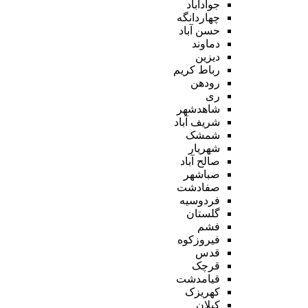
جوادآباد
چهاردانگه
حسن آباد
دماوند
دیزین
رباط کریم
رودهن
ری
شاهدشهر
شریف آباد
شمشک
شهریار
صالح آباد
صباشهر
صفادشت
فردوسیه
گلستان
فشم
فیروزکوه
قدس
قرچک
قیامدشت
کهریزک
کیلان