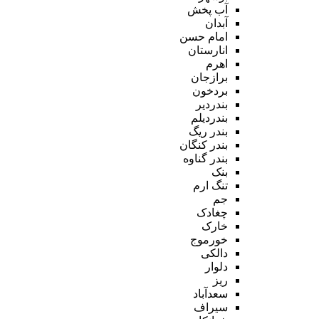
آب پخش
آبدان
امام حسن
انارستان
اهرم
برازجان
بردخون
بندردیر
بندردیلم
بندر ریگ
بندر کنگان
بندر گناوه
بنک
تنگ ارم
جم
چغادک
خارک
خورموج
دالکی
دلوار
ریز
سعدآباد
سیراف