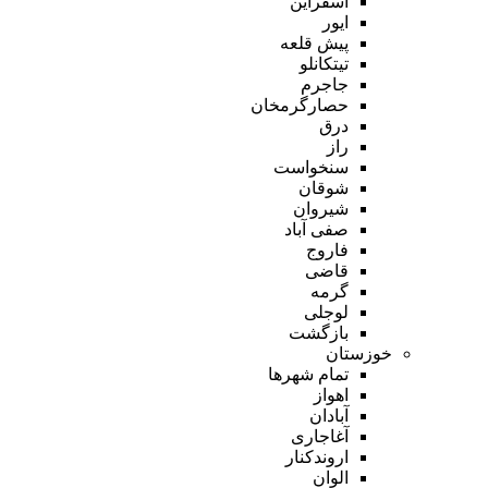
اسفراین
ایور
پیش قلعه
تیتکانلو
جاجرم
حصارگرمخان
درق
راز
سنخواست
شوقان
شیروان
صفی آباد
فاروج
قاضی
گرمه
لوجلی
بازگشت
خوزستان
تمام شهر‌ها
اهواز
آبادان
آغاجاری
اروندکنار
الوان