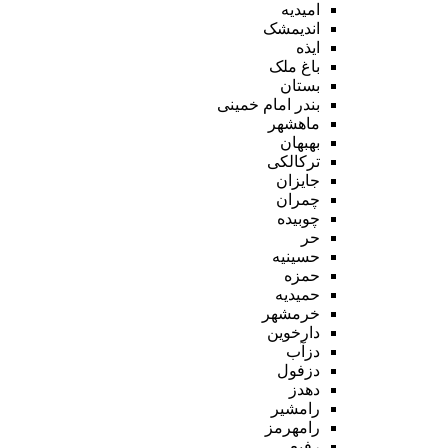
امیدیه
اندیمشک
ایذه
باغ ملک
بستان
بندر امام خمینی
ماهشهر
بهبهان
ترکالکی
جایزان
چمران
چوبیده
حر
حسینیه
حمزه
حمیدیه
خرمشهر
دارخوین
دزآب
دزفول
دهدز
رامشیر
رامهرمز
رفیع