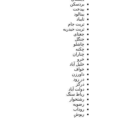
بردسکن
بیدخت
بینالود
تایباد
تربت جام
تربت حیدریه
جغتای
جنگل
چاشلو
چکنه
چناران
خرو
خلیل آباد
خواف
داورزن
در رود
درگز
دولت آباد
رباط سنگ
رشتخوار
رضویه
روداب
ریوش