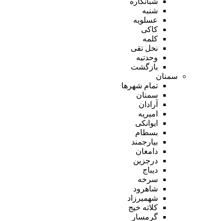
شبانکاره
شنبه
عسلویه
کاکی
کلمه
نخل تقی
وحدتیه
بازگشت
سمنان
تمام شهر‌ها
سمنان
آرادان
امیریه
ایوانکی
بسطام
بیارجمند
دامغان
درجزین
دیباج
سرخه
شاهرود
شهمیرزاد
کلاته خیج
گرمسار