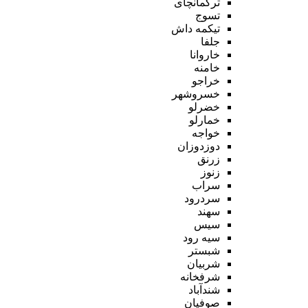
ترکمانچای
تسوج
تیکمه داش
جلفا
خاروانا
خامنه
خراجو
خسروشهر
خضرلو
خمارلو
خواجه
دوزدوزان
زرنق
زنوز
سراب
سردرود
سهند
سیس
سیه رود
شبستر
شربیان
شرفخانه
شندآباد
صوفیان