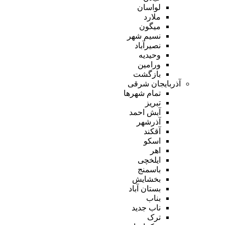
لواسان
ملارد
میگون
نسیم شهر
نصیرآباد
وحیدیه
ورامین
بازگشت
آذربایجان شرقی
تمام شهر‌ها
تبریز
آبش احمد
آذرشهر
آقکند
اسکو
اهر
ایلخچی
باسمنج
بخشایش
بستان آباد
بناب
ناب جدید
ترک