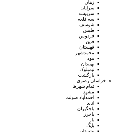
زهان
سرایان
سربیشه
سه قلعه
شوسف
طبس
فردوس
قاین
قهستان
محمدشهر
مود
نهبندان
نیمبلوک
بازگشت
خراسان رضوی
تمام شهر‌ها
مشهد
احمدآباد صولت
انابد
باجگیران
باخرز
بار
بایگ
بجستان