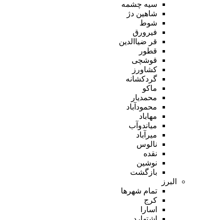
سیه چشمه
شاهین دژ
شوط
فیرورق
قر ضیاالدین
قطور
قوشچی
کشاورز
گردکشانه
ماکو
محمدیار
محمودآباد
مهاباد
میاندوآب
میرآباد
نالوس
نقده
نوشین
بازگشت
البرز
تمام شهر‌ها
کرج
اسارا
اشتهارد