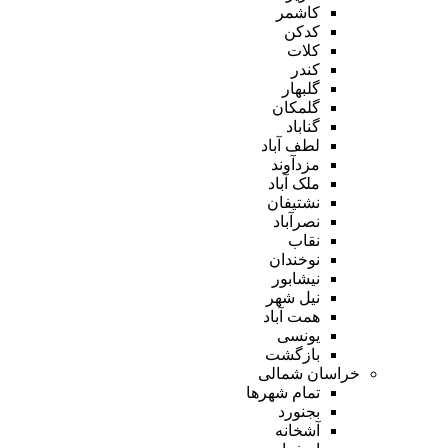
کاشمر
کدکن
کلات
کندر
گلبهار
گلمکان
گناباد
لطف آباد
مزدآوند
ملک آباد
نشتیفان
نصرآباد
نقاب
نوخندان
نیشابور
نیل شهر
همت آباد
یونسی
بازگشت
خراسان شمالی
تمام شهر‌ها
بجنورد
آشخانه