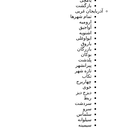
یامچی
بازگشت
آذربایجان غربی
تمام شهر‌ها
ارومیه
آواجیق
اشنویه
ایواوغلی
باروق
بازرگان
بوکان
پلدشت
پیرانشهر
تازه شهر
تکاب
چهاربرج
خوی
دیزج دیز
ربط
سردشت
سرو
سلماس
سیلوانه
سیمینه