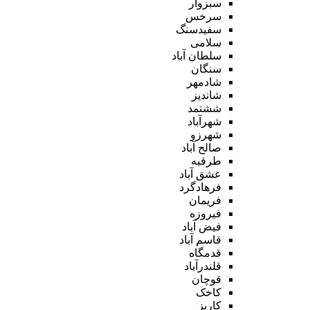
سبزوار
سرخس
سفیدسنگ
سلامی
سلطان آباد
سنگان
شادمهر
شاندیز
ششتمد
شهرآباد
شهرزو
صالح آباد
طرقبه
عشق آباد
فرهادگرد
فریمان
فیروزه
فیض آباد
قاسم آباد
قدمگاه
قلندرآباد
قوچان
کاخک
کاریز