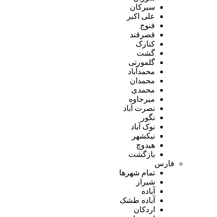
سیرکان
علی اکبر
فنوج
قصرقند
کنارک
گشت
گلمورتی
محمدآباد
محمدان
محمدی
میرجاوه
نصرت آباد
نگور
نوک آباد
نیکشهر
هیدوچ
بازگشت
فارس
تمام شهر‌ها
شیراز
آباده
آباده طشک
اردکان