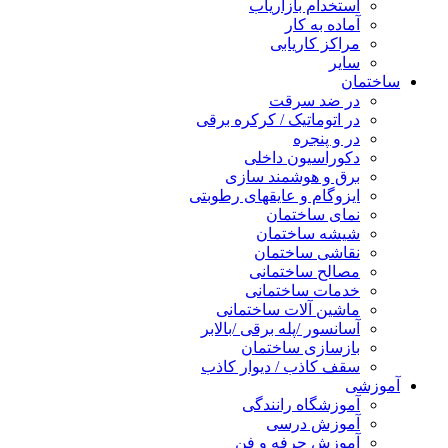
استخدام بازاریاب
آماده به کار
مراکز کاریابی
سایر
ساختمان
در ضد سرقت
در اتوماتیک / کرکره برقی
در و پنجره
دکوراسیون داخلی
برق و هوشمند سازی
ایزوگام و عایقهای رطوبتی
نمای ساختمان
شیشه ساختمان
نقاشی ساختمان
مصالح ساختمانی
خدمات ساختمانی
ماشین آلات ساختمانی
آسانسور /پله برقی /بالابر
بازسازی ساختمان
سقف کاذب / دیوار کاذب
آموزشی
آموزشگاه رانندگی
آموزش درسی
آموزش حرفه و فن