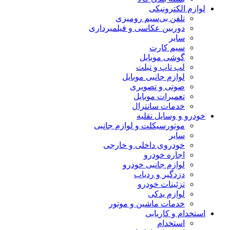
لوازم الکترونیکی
تلفن بی‌سیم رومیزی
دوربین عکاسی و فیلمبرداری
سایر
سیم کارت
گوشی موبایل
لپ تاپ و تبلت
لوازم جانبی موبایل
صوتی و تصویری
تعمیرات موبایل
خدمات سانترال
خودرو و وسایل نقلیه
موتورسیکلت و لوازم جانبی
سایر
خودروی داخلی و خارجی
اجاره خودرو
لوازم جانبی خودرو
دزدگیر و ردیاب
تزئینات خودرو
لوازم یدکی
خدمات ماشین و موتور
استخدام و کاریابی
استخدام