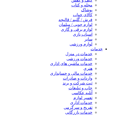
کیف و کفش
مجله و کتاب
پوشاک
کالای خواب
فرش / گلیم / قالیچه
لوازم چوبی / مبلمان
لوازم برقی و گازی
اسباب بازی
سایر
لوازم ورزشی
خدمات
خدمات در منزل
خدمات ورزشی
خدمات ماشین های اداری
هنری
خدمات مالی و حسابداری
واردات و صادرات
ثبت شرکت و برند
چاپ و تبلیغات
آتلیه عکاسی
تعمیر لوازم
خدمات اداری
تفریح و سرگرمی
خدمات بازرگانی