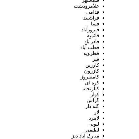
صفاشهر
علامرودشت
فدامی
فراشبند
فسا
فیروزآباد
قائمیه
قادرآباد
قطب آباد
قطرویه
قیر
کارزین
کازرون
کامفیروز
کره ای
کنارتخته
کوار
گراش
گله دار
لار
لامرد
لپویی
لطیفی
مبارک آباد دیز