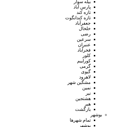
بیله سوار
پارس آباد
تازه کند
تازه کندانگوت
جعفرآباد
خلخال
رضی
سرعین
عنبران
فخرآباد
کلور
کوراییم
گرمی
گیوی
لاهرود
مشگین شهر
نمین
نیر
هشتجین
هیر
بازگشت
بوشهر
تمام شهر‌ها
بوشهر