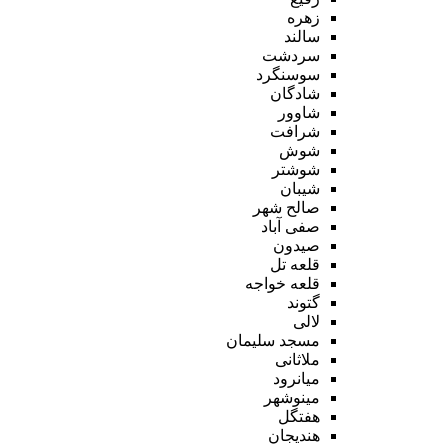
زهره
سالند
سردشت
سوسنگرد
شادگان
شاوور
شرافت
شوش
شوشتر
شیبان
صالح شهر
صفی آباد
صیدون
قلعه تل
قلعه خواجه
گتوند
لالی
مسجد سلیمان
ملاثانی
میانرود
مینوشهر
هفتگل
هندیجان