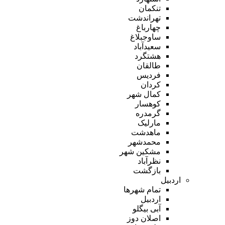
تنکمان
تهراندشت
چهارباغ
ساوجبلاغ
سعیدآباد
هشتگرد
طالقان
فردیس
کردان
کمال شهر
کوهسار
گرمدره
مارلیک
ماهدشت
محمدشهر
مشکین شهر
نظرآباد
بازگشت
اردبیل
تمام شهر‌ها
اردبیل
آبی بیگلو
اصلان دوز