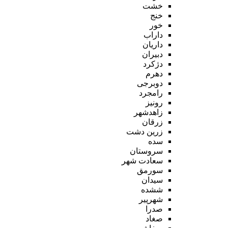
خشت
خنج
خور
داراب
داریان
دبیران
دژکرد
دهرم
دوبرجی
رامجرد
رونیز
زاهدشهر
زرقان
زرین دشت
سده
سروستان
سعادت شهر
سورمق
سیدان
ششده
شهرپیر
صدرا
صغاد