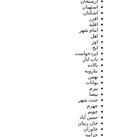
ارسنجان
استهبان
اشکنان
افزر
اقلید
امام شهر
اهل
اوز
ایج
ایزدخواست
باب انار
بالاده
بنارویه
بهمن
بوانات
بیرم
بیضا
جنت شهر
جهرم
جویم
حسن آباد
خان زنیان
خاوران
خرامه