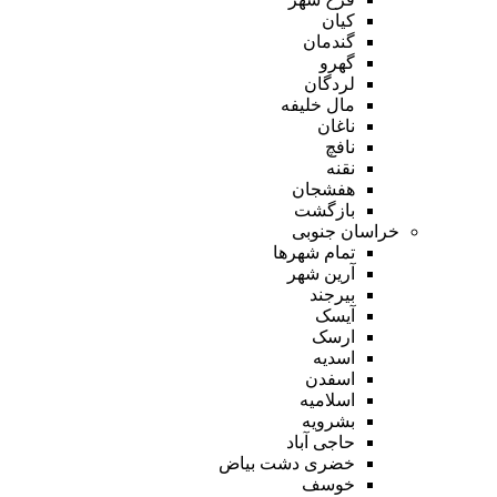
کیان
گندمان
گهرو
لردگان
مال خلیفه
ناغان
نافچ
نقنه
هفشجان
بازگشت
خراسان جنوبی
تمام شهر‌ها
آرین شهر
بیرجند
آیسک
ارسک
اسدیه
اسفدن
اسلامیه
بشرویه
حاجی آباد
خضری دشت بیاض
خوسف