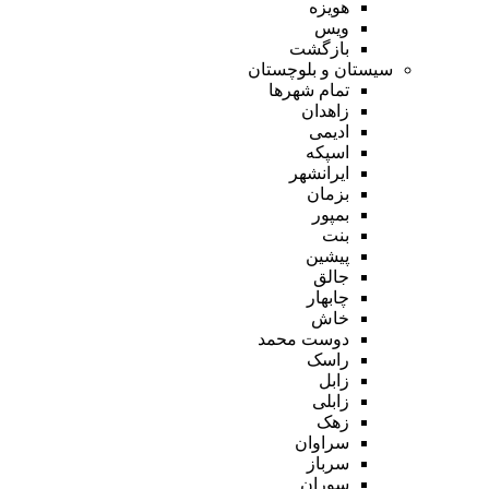
هویزه
ویس
بازگشت
سیستان و بلوچستان
تمام شهر‌ها
زاهدان
ادیمی
اسپکه
ایرانشهر
بزمان
بمپور
بنت
پیشین
جالق
چابهار
خاش
دوست محمد
راسک
زابل
زابلی
زهک
سراوان
سرباز
سوران