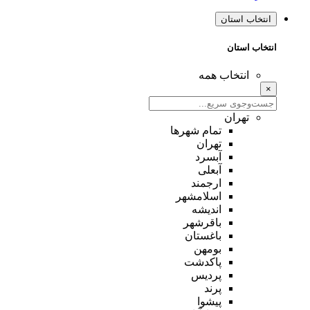
انتخاب استان
انتخاب استان
انتخاب همه
×
تهران
تمام شهر‌ها
تهران
آبسرد
آبعلی
ارجمند
اسلامشهر
اندیشه
باقرشهر
باغستان
بومهن
پاکدشت
پردیس
پرند
پیشوا