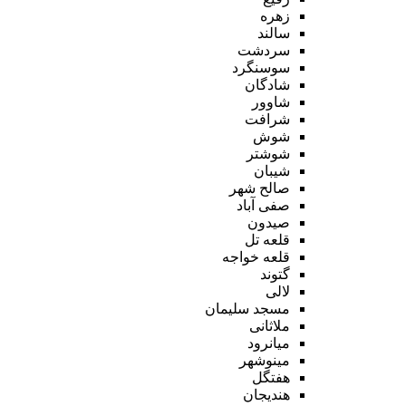
زهره
سالند
سردشت
سوسنگرد
شادگان
شاوور
شرافت
شوش
شوشتر
شیبان
صالح شهر
صفی آباد
صیدون
قلعه تل
قلعه خواجه
گتوند
لالی
مسجد سلیمان
ملاثانی
میانرود
مینوشهر
هفتگل
هندیجان