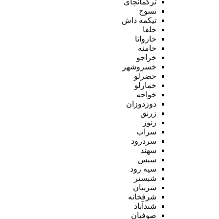
ترکمانچای
تسوج
تیکمه داش
جلفا
خاروانا
خامنه
خراجو
خسروشهر
خضرلو
خمارلو
خواجه
دوزدوزان
زرنق
زنوز
سراب
سردرود
سهند
سیس
سیه رود
شبستر
شربیان
شرفخانه
شندآباد
صوفیان