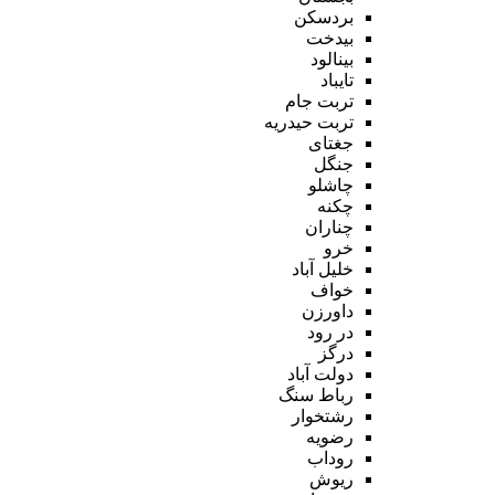
بردسکن
بیدخت
بینالود
تایباد
تربت جام
تربت حیدریه
جغتای
جنگل
چاشلو
چکنه
چناران
خرو
خلیل آباد
خواف
داورزن
در رود
درگز
دولت آباد
رباط سنگ
رشتخوار
رضویه
روداب
ریوش