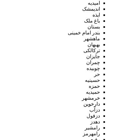
امیدیه
اندیمشک
ایذه
باغ ملک
بستان
بندر امام خمینی
ماهشهر
بهبهان
ترکالکی
جایزان
چمران
چوبیده
حر
حسینیه
حمزه
حمیدیه
خرمشهر
دارخوین
دزآب
دزفول
دهدز
رامشیر
رامهرمز
رفیع