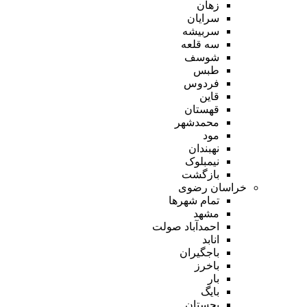
زهان
سرایان
سربیشه
سه قلعه
شوسف
طبس
فردوس
قاین
قهستان
محمدشهر
مود
نهبندان
نیمبلوک
بازگشت
خراسان رضوی
تمام شهر‌ها
مشهد
احمدآباد صولت
انابد
باجگیران
باخرز
بار
بایگ
بجستان