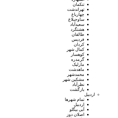
تنکمان
تهراندشت
چهارباغ
ساوجبلاغ
سعیدآباد
هشتگرد
طالقان
فردیس
کردان
کمال شهر
کوهسار
گرمدره
مارلیک
ماهدشت
محمدشهر
مشکین شهر
نظرآباد
بازگشت
اردبیل
تمام شهر‌ها
اردبیل
آبی بیگلو
اصلان دوز