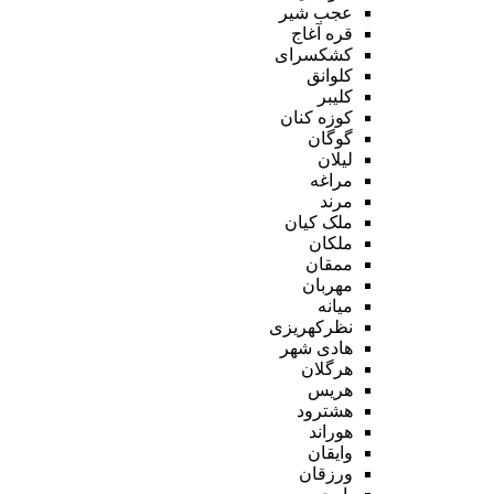
عجب شیر
قره آغاج
کشکسرای
کلوانق
کلیبر
کوزه کنان
گوگان
لیلان
مراغه
مرند
ملک کیان
ملکان
ممقان
مهربان
میانه
نظرکهریزی
هادی شهر
هرگلان
هریس
هشترود
هوراند
وایقان
ورزقان