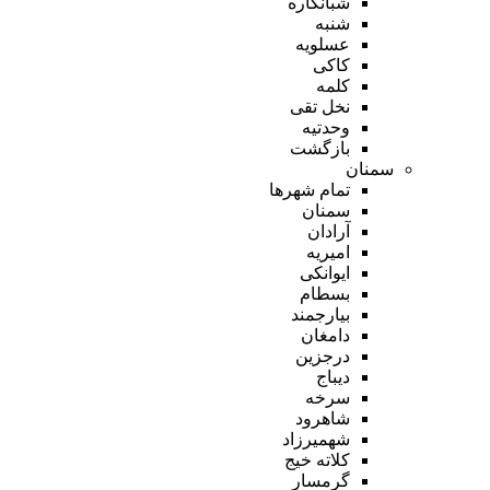
شبانکاره
شنبه
عسلویه
کاکی
کلمه
نخل تقی
وحدتیه
بازگشت
سمنان
تمام شهر‌ها
سمنان
آرادان
امیریه
ایوانکی
بسطام
بیارجمند
دامغان
درجزین
دیباج
سرخه
شاهرود
شهمیرزاد
کلاته خیج
گرمسار