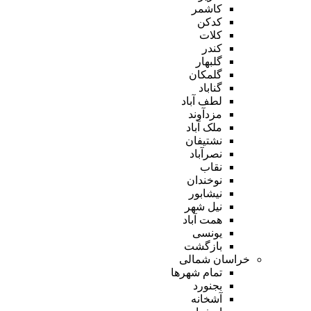
کاشمر
کدکن
کلات
کندر
گلبهار
گلمکان
گناباد
لطف آباد
مزدآوند
ملک آباد
نشتیفان
نصرآباد
نقاب
نوخندان
نیشابور
نیل شهر
همت آباد
یونسی
بازگشت
خراسان شمالی
تمام شهر‌ها
بجنورد
آشخانه