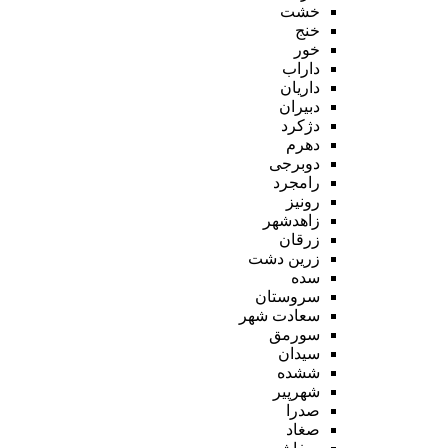
خشت
خنج
خور
داراب
داریان
دبیران
دژکرد
دهرم
دوبرجی
رامجرد
رونیز
زاهدشهر
زرقان
زرین دشت
سده
سروستان
سعادت شهر
سورمق
سیدان
ششده
شهرپیر
صدرا
صغاد