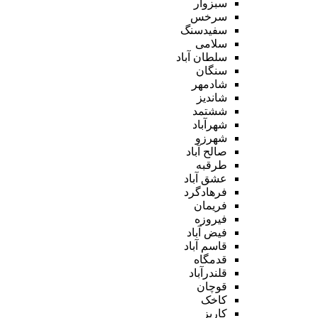
سبزوار
سرخس
سفیدسنگ
سلامی
سلطان آباد
سنگان
شادمهر
شاندیز
ششتمد
شهرآباد
شهرزو
صالح آباد
طرقبه
عشق آباد
فرهادگرد
فریمان
فیروزه
فیض آباد
قاسم آباد
قدمگاه
قلندرآباد
قوچان
کاخک
کاریز