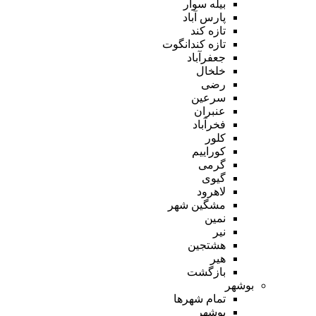
بیله سوار
پارس آباد
تازه کند
تازه کندانگوت
جعفرآباد
خلخال
رضی
سرعین
عنبران
فخرآباد
کلور
کوراییم
گرمی
گیوی
لاهرود
مشگین شهر
نمین
نیر
هشتجین
هیر
بازگشت
بوشهر
تمام شهر‌ها
بوشهر