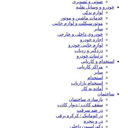
صوتی و تصویری
خودرو و وسایل نقلیه
لوازم یدکی
خدمات ماشین و موتور
موتورسیکلت و لوازم جانبی
سایر
خودروی داخلی و خارجی
اجاره خودرو
لوازم جانبی خودرو
دزدگیر و ردیاب
تزئینات خودرو
استخدام و کاریابی
مراکز کاریابی
سایر
استخدام
استخدام بازاریاب
آماده به کار
ساختمان
بازسازی ساختمان
سقف کاذب / دیوار کاذب
در ضد سرقت
در اتوماتیک / کرکره برقی
در و پنجره
دکوراسیون داخلی