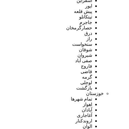
اسفراین
ایور
پیش قلعه
تیتکانلو
جاجرم
حصارگرمخان
درق
راز
سنخواست
شوقان
شیروان
صفی آباد
فاروج
قاضی
گرمه
لوجلی
بازگشت
خوزستان
تمام شهر‌ها
اهواز
آبادان
آغاجاری
اروندکنار
الوان