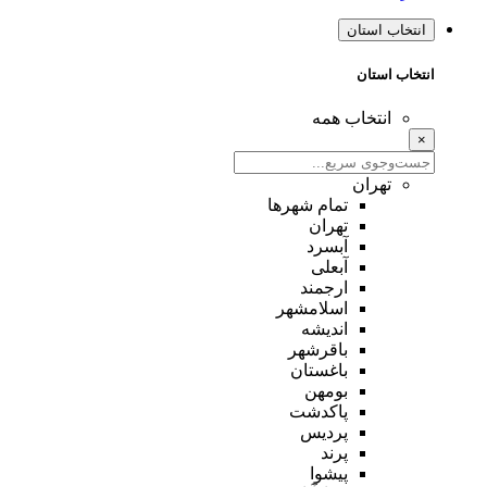
انتخاب استان
انتخاب استان
انتخاب همه
×
تهران
تمام شهر‌ها
تهران
آبسرد
آبعلی
ارجمند
اسلامشهر
اندیشه
باقرشهر
باغستان
بومهن
پاکدشت
پردیس
پرند
پیشوا