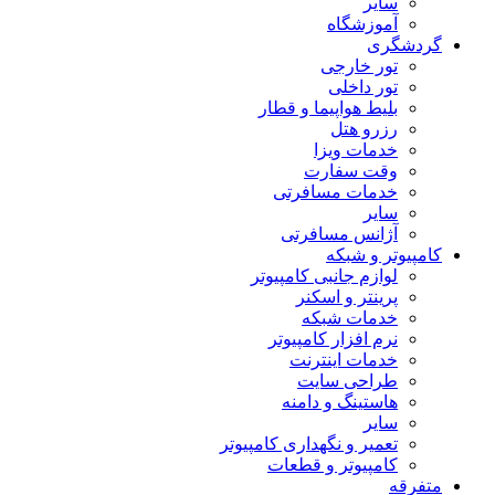
سایر
آموزشگاه
گردشگری
تور خارجی
تور داخلی
بلیط هواپیما و قطار
رزرو هتل
خدمات ویزا
وقت سفارت
خدمات مسافرتی
سایر
آژانس مسافرتی
کامپیوتر و شبکه
لوازم جانبی کامپیوتر
پرینتر و اسکنر
خدمات شبکه
نرم افزار کامپیوتر
خدمات اینترنت
طراحی سایت
هاستینگ و دامنه
سایر
تعمیر و نگهداری کامپیوتر
کامپیوتر و قطعات
متفرقه