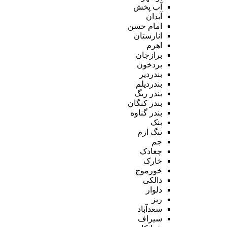
آب پخش
آبدان
امام حسن
انارستان
اهرم
برازجان
بردخون
بندردیر
بندردیلم
بندر ریگ
بندر کنگان
بندر گناوه
بنک
تنگ ارم
جم
چغادک
خارک
خورموج
دالکی
دلوار
ریز
سعدآباد
سیراف