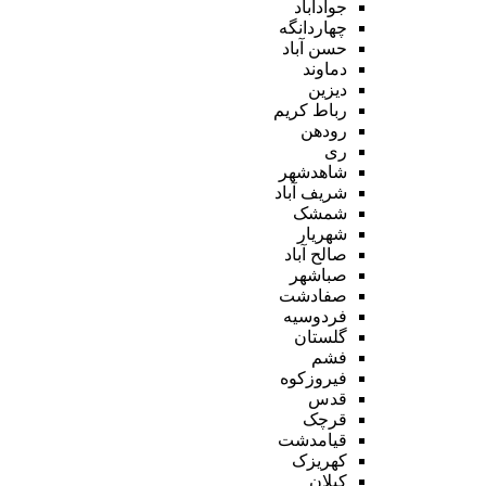
جوادآباد
چهاردانگه
حسن آباد
دماوند
دیزین
رباط کریم
رودهن
ری
شاهدشهر
شریف آباد
شمشک
شهریار
صالح آباد
صباشهر
صفادشت
فردوسیه
گلستان
فشم
فیروزکوه
قدس
قرچک
قیامدشت
کهریزک
کیلان