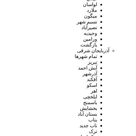
لواسان
ملارد
میگون
نسیم شهر
نصیرآباد
وحیدیه
ورامین
بازگشت
آذربایجان شرقی
تمام شهر‌ها
تبریز
آبش احمد
آذرشهر
آقکند
اسکو
اهر
ایلخچی
باسمنج
بخشایش
بستان آباد
بناب
ناب جدید
ترک