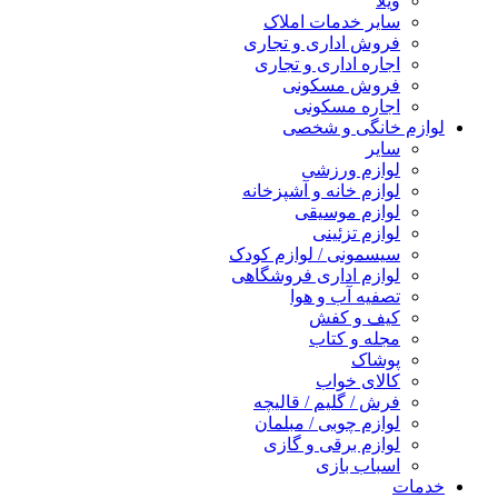
ویلا
سایر خدمات املاک
فروش اداری و تجاری
اجاره اداری و تجاری
فروش مسکونی
اجاره مسکونی
لوازم خانگی و شخصی
سایر
لوازم ورزشی
لوازم خانه و آشپزخانه
لوازم موسیقی
لوازم تزئینی
سیسمونی / لوازم کودک
لوازم اداری فروشگاهی
تصفیه آب و هوا
کیف و کفش
مجله و کتاب
پوشاک
کالای خواب
فرش / گلیم / قالیچه
لوازم چوبی / مبلمان
لوازم برقی و گازی
اسباب بازی
خدمات