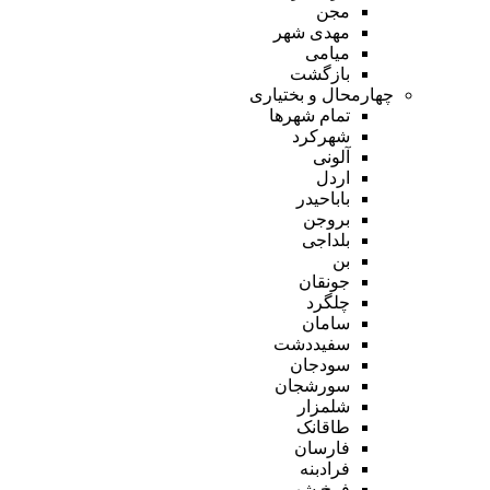
مجن
مهدی شهر
میامی
بازگشت
چهارمحال و بختیاری
تمام شهر‌ها
شهرکرد
آلونی
اردل
باباحیدر
بروجن
بلداجی
بن
جونقان
چلگرد
سامان
سفیددشت
سودجان
سورشجان
شلمزار
طاقانک
فارسان
فرادبنه
فرخ شهر