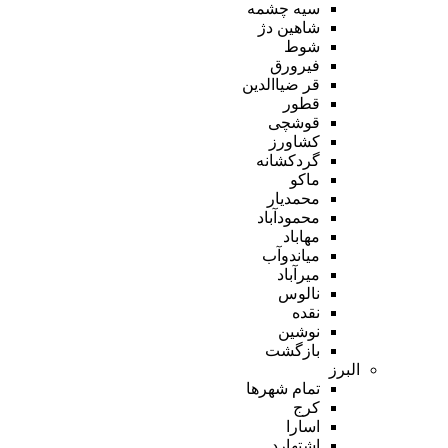
سیه چشمه
شاهین دژ
شوط
فیرورق
قر ضیاالدین
قطور
قوشچی
کشاورز
گردکشانه
ماکو
محمدیار
محمودآباد
مهاباد
میاندوآب
میرآباد
نالوس
نقده
نوشین
بازگشت
البرز
تمام شهر‌ها
کرج
اسارا
اشتهارد