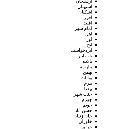
ارسنجان
استهبان
اشکنان
افزر
اقلید
امام شهر
اهل
اوز
ایج
ایزدخواست
باب انار
بالاده
بنارویه
بهمن
بوانات
بیرم
بیضا
جنت شهر
جهرم
جویم
حسن آباد
خان زنیان
خاوران
خرامه