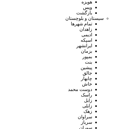
هویزه
ویس
بازگشت
سیستان و بلوچستان
تمام شهر‌ها
زاهدان
ادیمی
اسپکه
ایرانشهر
بزمان
بمپور
بنت
پیشین
جالق
چابهار
خاش
دوست محمد
راسک
زابل
زابلی
زهک
سراوان
سرباز
سوران