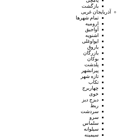
یامچی
بازگشت
آذربایجان غربی
تمام شهر‌ها
ارومیه
آواجیق
اشنویه
ایواوغلی
باروق
بازرگان
بوکان
پلدشت
پیرانشهر
تازه شهر
تکاب
چهاربرج
خوی
دیزج دیز
ربط
سردشت
سرو
سلماس
سیلوانه
سیمینه