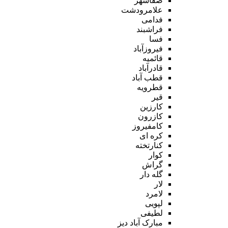
صفاشهر
علامرودشت
فدامی
فراشبند
فسا
فیروزآباد
قائمیه
قادرآباد
قطب آباد
قطرویه
قیر
کارزین
کازرون
کامفیروز
کره ای
کنارتخته
کوار
گراش
گله دار
لار
لامرد
لپویی
لطیفی
مبارک آباد دیز