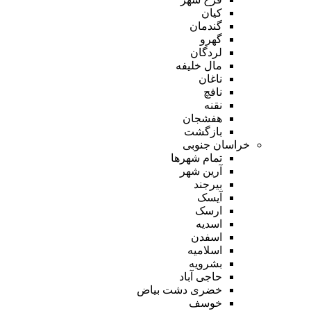
کیان
گندمان
گهرو
لردگان
مال خلیفه
ناغان
نافچ
نقنه
هفشجان
بازگشت
خراسان جنوبی
تمام شهر‌ها
آرین شهر
بیرجند
آیسک
ارسک
اسدیه
اسفدن
اسلامیه
بشرویه
حاجی آباد
خضری دشت بیاض
خوسف