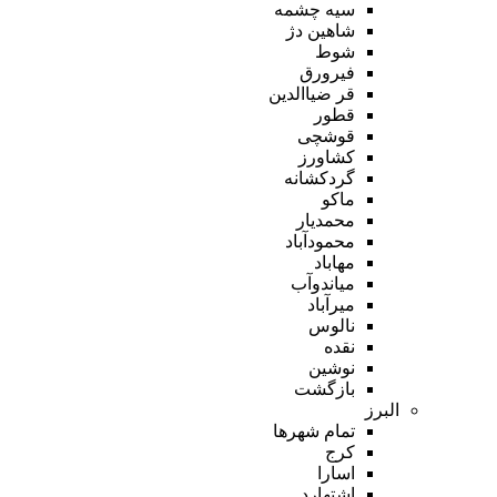
سیه چشمه
شاهین دژ
شوط
فیرورق
قر ضیاالدین
قطور
قوشچی
کشاورز
گردکشانه
ماکو
محمدیار
محمودآباد
مهاباد
میاندوآب
میرآباد
نالوس
نقده
نوشین
بازگشت
البرز
تمام شهر‌ها
کرج
اسارا
اشتهارد