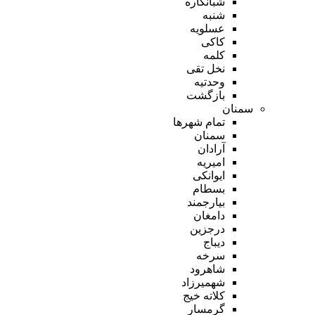
شبانکاره
شنبه
عسلویه
کاکی
کلمه
نخل تقی
وحدتیه
بازگشت
سمنان
تمام شهر‌ها
سمنان
آرادان
امیریه
ایوانکی
بسطام
بیارجمند
دامغان
درجزین
دیباج
سرخه
شاهرود
شهمیرزاد
کلاته خیج
گرمسار