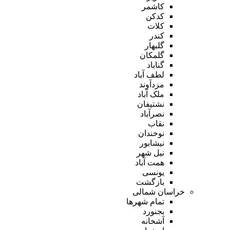
کاشمر
کدکن
کلات
کندر
گلبهار
گلمکان
گناباد
لطف آباد
مزدآوند
ملک آباد
نشتیفان
نصرآباد
نقاب
نوخندان
نیشابور
نیل شهر
همت آباد
یونسی
بازگشت
خراسان شمالی
تمام شهر‌ها
بجنورد
آشخانه