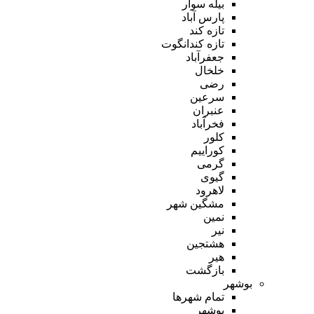
بیله سوار
پارس آباد
تازه کند
تازه کندانگوت
جعفرآباد
خلخال
رضی
سرعین
عنبران
فخرآباد
کلور
کوراییم
گرمی
گیوی
لاهرود
مشگین شهر
نمین
نیر
هشتجین
هیر
بازگشت
بوشهر
تمام شهر‌ها
بوشهر