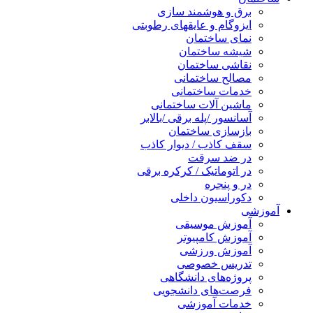
برق و هوشمند سازی
ایزوگام و عایقهای رطوبتی
نمای ساختمان
شیشه ساختمان
نقاشی ساختمان
مصالح ساختمانی
خدمات ساختمانی
ماشین آلات ساختمانی
آسانسور /پله برقی /بالابر
بازسازی ساختمان
سقف کاذب / دیوار کاذب
در ضد سرقت
در اتوماتیک / کرکره برقی
در و پنجره
دکوراسیون داخلی
آموزشی
آموزش موسیقی
آموزش کامپیوتر
آموزش ورزشی
تدریس خصوصی
پروژه‌های دانشگاهی
فرصت‌های دانشجویی
خدمات آموزشی