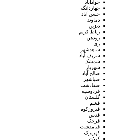
جوادآباد
چهاردانگه
حسن آباد
دماوند
دیزین
رباط کریم
رودهن
ری
شاهدشهر
شریف آباد
شمشک
شهریار
صالح آباد
صباشهر
صفادشت
فردوسیه
گلستان
فشم
فیروزکوه
قدس
قرچک
قیامدشت
کهریزک
کیلان