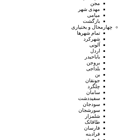
مجن
مهدی شهر
میامی
بازگشت
چهارمحال و بختیاری
تمام شهر‌ها
شهرکرد
آلونی
اردل
باباحیدر
بروجن
بلداجی
بن
جونقان
چلگرد
سامان
سفیددشت
سودجان
سورشجان
شلمزار
طاقانک
فارسان
فرادبنه
فرخ شهر