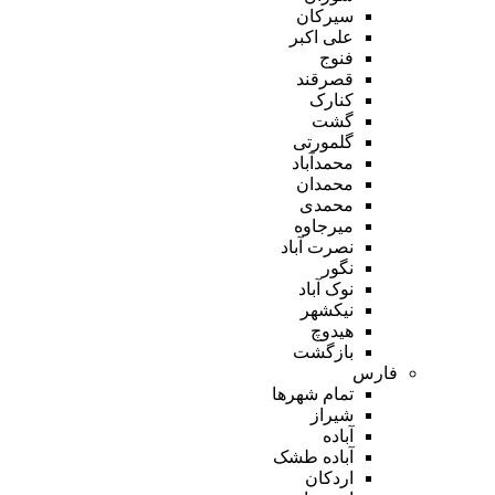
سیرکان
علی اکبر
فنوج
قصرقند
کنارک
گشت
گلمورتی
محمدآباد
محمدان
محمدی
میرجاوه
نصرت آباد
نگور
نوک آباد
نیکشهر
هیدوچ
بازگشت
فارس
تمام شهر‌ها
شیراز
آباده
آباده طشک
اردکان