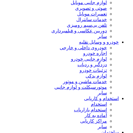
لوازم جانبی موبایل
صوتی و تصویری
تعمیرات موبایل
خدمات سانترال
تلفن بی‌سیم رومیزی
دوربین عکاسی و فیلمبرداری
سایر
خودرو و وسایل نقلیه
خودروی داخلی و خارجی
اجاره خودرو
لوازم جانبی خودرو
دزدگیر و ردیاب
تزئینات خودرو
لوازم یدکی
خدمات ماشین و موتور
موتورسیکلت و لوازم جانبی
سایر
استخدام و کاریابی
استخدام
استخدام بازاریاب
آماده به کار
مراکز کاریابی
سایر
ساختمان