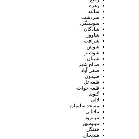
زهره
سالند
سردشت
سوسنگرد
شادگان
شاوور
شرافت
شوش
شوشتر
شیبان
صالح شهر
صفی آباد
صیدون
قلعه تل
قلعه خواجه
گتوند
لالی
مسجد سلیمان
ملاثانی
میانرود
مینوشهر
هفتگل
هندیجان