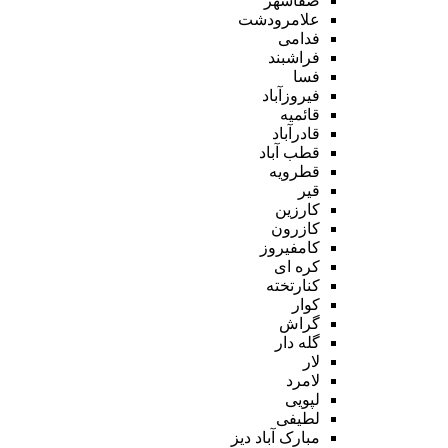
صفاشهر
علامرودشت
فدامی
فراشبند
فسا
فیروزآباد
قائمیه
قادرآباد
قطب آباد
قطرویه
قیر
کارزین
کازرون
کامفیروز
کره ای
کنارتخته
کوار
گراش
گله دار
لار
لامرد
لپویی
لطیفی
مبارک آباد دیز