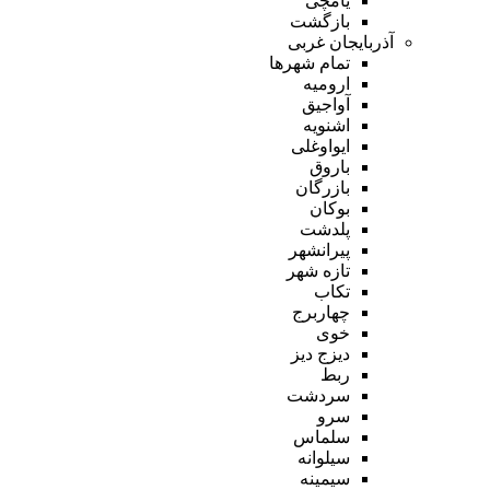
یامچی
بازگشت
آذربایجان غربی
تمام شهر‌ها
ارومیه
آواجیق
اشنویه
ایواوغلی
باروق
بازرگان
بوکان
پلدشت
پیرانشهر
تازه شهر
تکاب
چهاربرج
خوی
دیزج دیز
ربط
سردشت
سرو
سلماس
سیلوانه
سیمینه