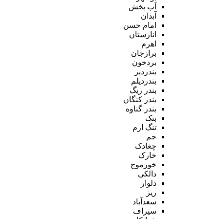
آب پخش
آبدان
امام حسن
انارستان
اهرم
برازجان
بردخون
بندردیر
بندردیلم
بندر ریگ
بندر کنگان
بندر گناوه
بنک
تنگ ارم
جم
چغادک
خارک
خورموج
دالکی
دلوار
ریز
سعدآباد
سیراف