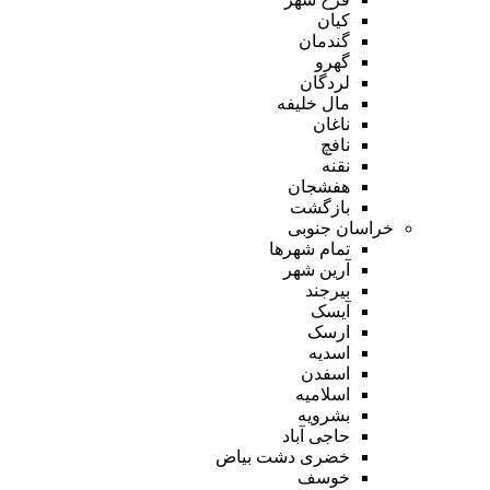
کیان
گندمان
گهرو
لردگان
مال خلیفه
ناغان
نافچ
نقنه
هفشجان
بازگشت
خراسان جنوبی
تمام شهر‌ها
آرین شهر
بیرجند
آیسک
ارسک
اسدیه
اسفدن
اسلامیه
بشرویه
حاجی آباد
خضری دشت بیاض
خوسف