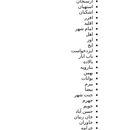
ارسنجان
استهبان
اشکنان
افزر
اقلید
امام شهر
اهل
اوز
ایج
ایزدخواست
باب انار
بالاده
بنارویه
بهمن
بوانات
بیرم
بیضا
جنت شهر
جهرم
جویم
حسن آباد
خان زنیان
خاوران
خرامه