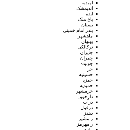
امیدیه
اندیمشک
ایذه
باغ ملک
بستان
بندر امام خمینی
ماهشهر
بهبهان
ترکالکی
جایزان
چمران
چوبیده
حر
حسینیه
حمزه
حمیدیه
خرمشهر
دارخوین
دزآب
دزفول
دهدز
رامشیر
رامهرمز
رفیع