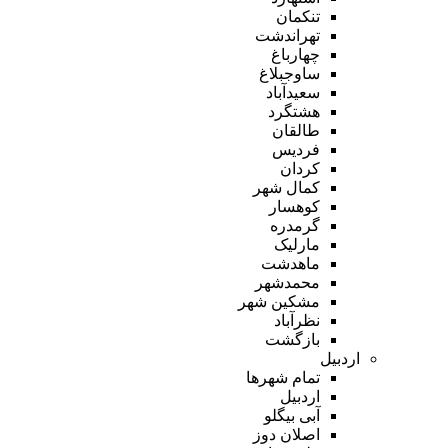
تنکمان
تهراندشت
چهارباغ
ساوجبلاغ
سعیدآباد
هشتگرد
طالقان
فردیس
کردان
کمال شهر
کوهسار
گرمدره
مارلیک
ماهدشت
محمدشهر
مشکین شهر
نظرآباد
بازگشت
اردبیل
تمام شهر‌ها
اردبیل
آبی بیگلو
اصلان دوز