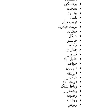
بردسکن
بیدخت
بینالود
تایباد
تربت جام
تربت حیدریه
جغتای
جنگل
چاشلو
چکنه
چناران
خرو
خلیل آباد
خواف
داورزن
در رود
درگز
دولت آباد
رباط سنگ
رشتخوار
رضویه
روداب
ریوش