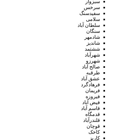
سبزوار
سرخس
سفیدسنگ
سلامی
سلطان آباد
سنگان
شادمهر
شاندیز
ششتمد
شهرآباد
شهرزو
صالح آباد
طرقبه
عشق آباد
فرهادگرد
فریمان
فیروزه
فیض آباد
قاسم آباد
قدمگاه
قلندرآباد
قوچان
کاخک
کاریز