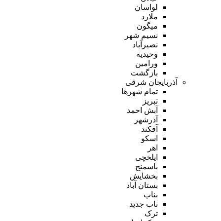
لواسان
ملارد
میگون
نسیم شهر
نصیرآباد
وحیدیه
ورامین
بازگشت
آذربایجان شرقی
تمام شهر‌ها
تبریز
آبش احمد
آذرشهر
آقکند
اسکو
اهر
ایلخچی
باسمنج
بخشایش
بستان آباد
بناب
ناب جدید
ترک