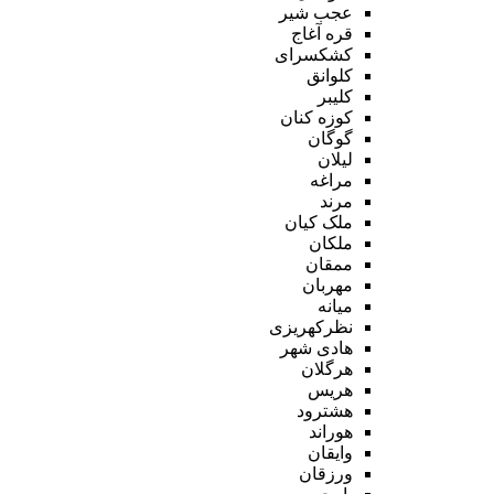
عجب شیر
قره آغاج
کشکسرای
کلوانق
کلیبر
کوزه کنان
گوگان
لیلان
مراغه
مرند
ملک کیان
ملکان
ممقان
مهربان
میانه
نظرکهریزی
هادی شهر
هرگلان
هریس
هشترود
هوراند
وایقان
ورزقان