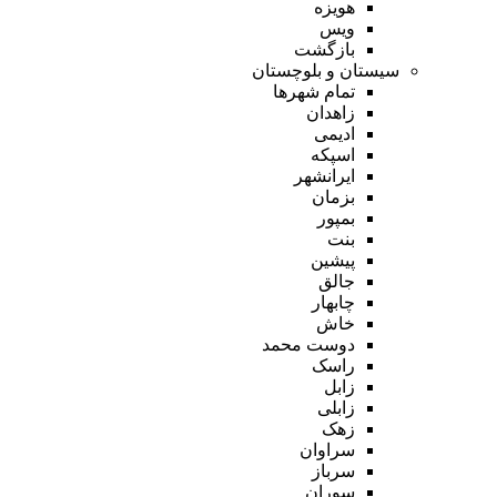
هویزه
ویس
بازگشت
سیستان و بلوچستان
تمام شهر‌ها
زاهدان
ادیمی
اسپکه
ایرانشهر
بزمان
بمپور
بنت
پیشین
جالق
چابهار
خاش
دوست محمد
راسک
زابل
زابلی
زهک
سراوان
سرباز
سوران