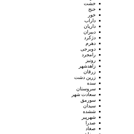
خشت
خنج
خور
داراب
داریان
دبیران
دژکرد
دهرم
دوبرجی
رامجرد
رونیز
زاهدشهر
زرقان
زرین دشت
سده
سروستان
سعادت شهر
سورمق
سیدان
ششده
شهرپیر
صدرا
صغاد