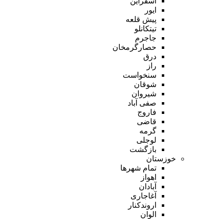
اسفراین
ایور
پیش قلعه
تیتکانلو
جاجرم
حصارگرمخان
درق
راز
سنخواست
شوقان
شیروان
صفی آباد
فاروج
قاضی
گرمه
لوجلی
بازگشت
خوزستان
تمام شهر‌ها
اهواز
آبادان
آغاجاری
اروندکنار
الوان