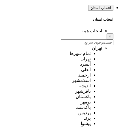
انتخاب استان
انتخاب استان
انتخاب همه
×
تهران
تمام شهر‌ها
تهران
آبسرد
آبعلی
ارجمند
اسلامشهر
اندیشه
باقرشهر
باغستان
بومهن
پاکدشت
پردیس
پرند
پیشوا