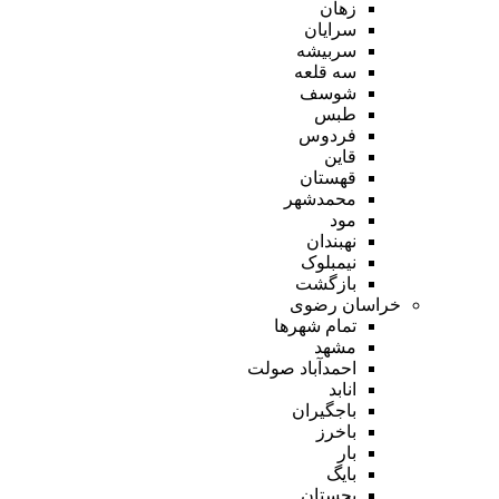
زهان
سرایان
سربیشه
سه قلعه
شوسف
طبس
فردوس
قاین
قهستان
محمدشهر
مود
نهبندان
نیمبلوک
بازگشت
خراسان رضوی
تمام شهر‌ها
مشهد
احمدآباد صولت
انابد
باجگیران
باخرز
بار
بایگ
بجستان