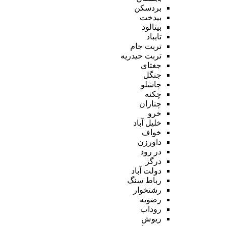
بردسکن
بیدخت
بینالود
تایباد
تربت جام
تربت حیدریه
جغتای
جنگل
چاشلو
چکنه
چناران
خرو
خلیل آباد
خواف
داورزن
در رود
درگز
دولت آباد
رباط سنگ
رشتخوار
رضویه
روداب
ریوش