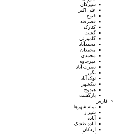
سیرکان
علی اکبر
فنوج
قصرقند
کنارک
گشت
گلمورتی
محمدآباد
محمدان
محمدی
میرجاوه
نصرت آباد
نگور
نوک آباد
نیکشهر
هیدوچ
بازگشت
فارس
تمام شهر‌ها
شیراز
آباده
آباده طشک
اردکان