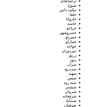
ترکمانچای
تسوج
تیکمه داش
جلفا
خاروانا
خامنه
خراجو
خسروشهر
خضرلو
خمارلو
خواجه
دوزدوزان
زرنق
زنوز
سراب
سردرود
سهند
سیس
سیه رود
شبستر
شربیان
شرفخانه
شندآباد
صوفیان