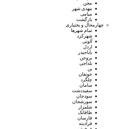
مجن
مهدی شهر
میامی
بازگشت
چهارمحال و بختیاری
تمام شهر‌ها
شهرکرد
آلونی
اردل
باباحیدر
بروجن
بلداجی
بن
جونقان
چلگرد
سامان
سفیددشت
سودجان
سورشجان
شلمزار
طاقانک
فارسان
فرادبنه
فرخ شهر