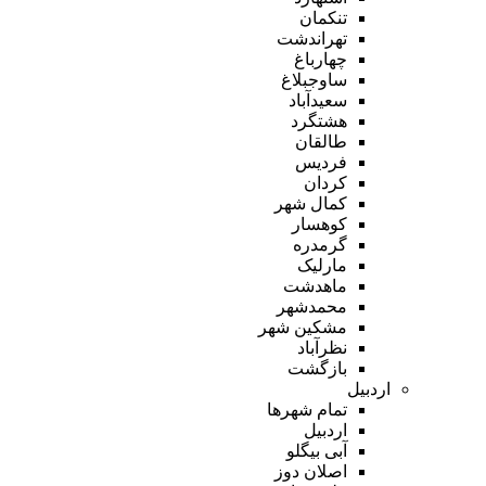
تنکمان
تهراندشت
چهارباغ
ساوجبلاغ
سعیدآباد
هشتگرد
طالقان
فردیس
کردان
کمال شهر
کوهسار
گرمدره
مارلیک
ماهدشت
محمدشهر
مشکین شهر
نظرآباد
بازگشت
اردبیل
تمام شهر‌ها
اردبیل
آبی بیگلو
اصلان دوز