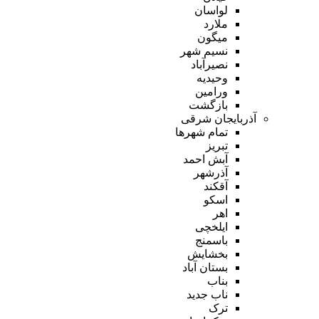
لواسان
ملارد
میگون
نسیم شهر
نصیرآباد
وحیدیه
ورامین
بازگشت
آذربایجان شرقی
تمام شهر‌ها
تبریز
آبش احمد
آذرشهر
آقکند
اسکو
اهر
ایلخچی
باسمنج
بخشایش
بستان آباد
بناب
ناب جدید
ترک