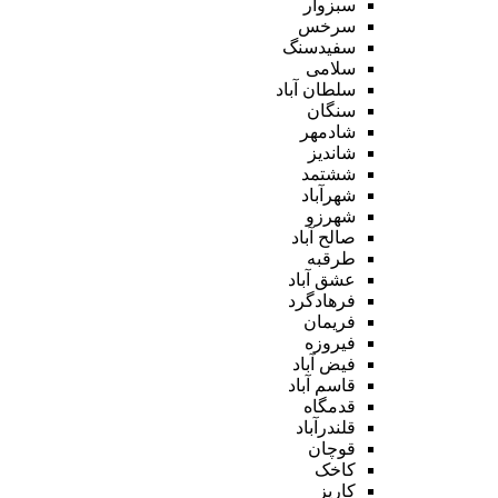
سبزوار
سرخس
سفیدسنگ
سلامی
سلطان آباد
سنگان
شادمهر
شاندیز
ششتمد
شهرآباد
شهرزو
صالح آباد
طرقبه
عشق آباد
فرهادگرد
فریمان
فیروزه
فیض آباد
قاسم آباد
قدمگاه
قلندرآباد
قوچان
کاخک
کاریز