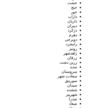
خشت
خنج
خور
داراب
داریان
دبیران
دژکرد
دهرم
دوبرجی
رامجرد
رونیز
زاهدشهر
زرقان
زرین دشت
سده
سروستان
سعادت شهر
سورمق
سیدان
ششده
شهرپیر
صدرا
صغاد