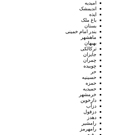
امیدیه
اندیمشک
ایذه
باغ ملک
بستان
بندر امام خمینی
ماهشهر
بهبهان
ترکالکی
جایزان
چمران
چوبیده
حر
حسینیه
حمزه
حمیدیه
خرمشهر
دارخوین
دزآب
دزفول
دهدز
رامشیر
رامهرمز
رفیع