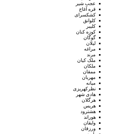
عجب شیر
قره آغاج
کشکسرای
کلوانق
کلیبر
کوزه کنان
گوگان
لیلان
مراغه
مرند
ملک کیان
ملکان
ممقان
مهربان
میانه
نظرکهریزی
هادی شهر
هرگلان
هریس
هشترود
هوراند
وایقان
ورزقان