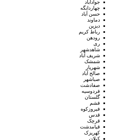
جوادآباد
چهاردانگه
حسن آباد
دماوند
دیزین
رباط کریم
رودهن
ری
شاهدشهر
شریف آباد
شمشک
شهریار
صالح آباد
صباشهر
صفادشت
فردوسیه
گلستان
فشم
فیروزکوه
قدس
قرچک
قیامدشت
کهریزک
کیلان