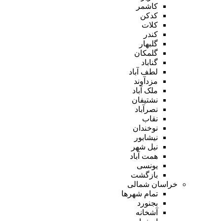
کاشمر
کدکن
کلات
کندر
گلبهار
گلمکان
گناباد
لطف آباد
مزدآوند
ملک آباد
نشتیفان
نصرآباد
نقاب
نوخندان
نیشابور
نیل شهر
همت آباد
یونسی
بازگشت
خراسان شمالی
تمام شهر‌ها
بجنورد
آشخانه