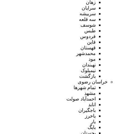
زهان
سرایان
سربیشه
سه قلعه
شوسف
طبس
فردوس
قاین
قهستان
محمدشهر
مود
نهبندان
نیمبلوک
بازگشت
خراسان رضوی
تمام شهر‌ها
مشهد
احمدآباد صولت
انابد
باجگیران
باخرز
بار
بایگ
بجستان