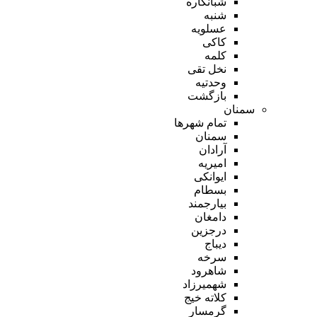
شبانکاره
شنبه
عسلویه
کاکی
کلمه
نخل تقی
وحدتیه
بازگشت
سمنان
تمام شهر‌ها
سمنان
آرادان
امیریه
ایوانکی
بسطام
بیارجمند
دامغان
درجزین
دیباج
سرخه
شاهرود
شهمیرزاد
کلاته خیج
گرمسار