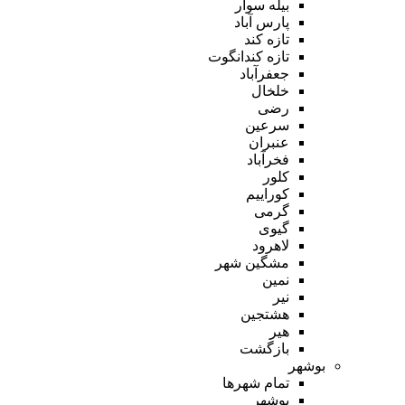
بیله سوار
پارس آباد
تازه کند
تازه کندانگوت
جعفرآباد
خلخال
رضی
سرعین
عنبران
فخرآباد
کلور
کوراییم
گرمی
گیوی
لاهرود
مشگین شهر
نمین
نیر
هشتجین
هیر
بازگشت
بوشهر
تمام شهر‌ها
بوشهر