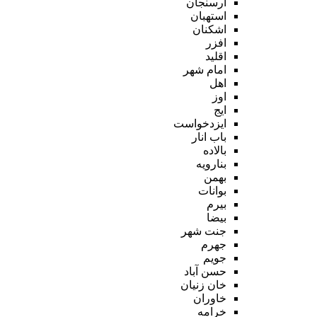
ارسنجان
استهبان
اشکنان
افزر
اقلید
امام شهر
اهل
اوز
ایج
ایزدخواست
باب انار
بالاده
بنارویه
بهمن
بوانات
بیرم
بیضا
جنت شهر
جهرم
جویم
حسن آباد
خان زنیان
خاوران
خرامه