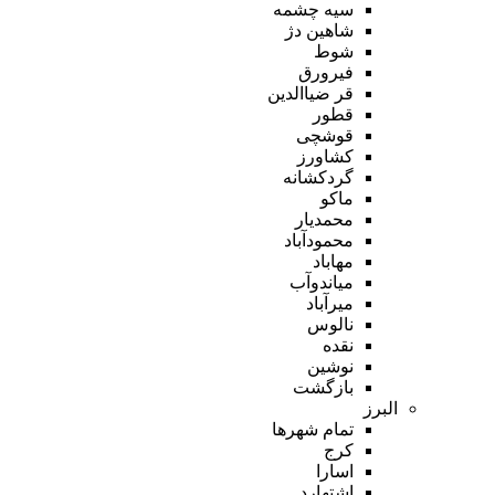
سیه چشمه
شاهین دژ
شوط
فیرورق
قر ضیاالدین
قطور
قوشچی
کشاورز
گردکشانه
ماکو
محمدیار
محمودآباد
مهاباد
میاندوآب
میرآباد
نالوس
نقده
نوشین
بازگشت
البرز
تمام شهر‌ها
کرج
اسارا
اشتهارد