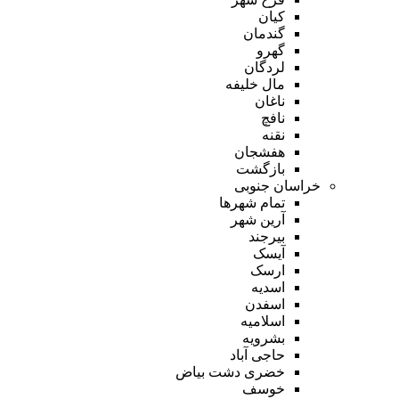
کیان
گندمان
گهرو
لردگان
مال خلیفه
ناغان
نافچ
نقنه
هفشجان
بازگشت
خراسان جنوبی
تمام شهر‌ها
آرین شهر
بیرجند
آیسک
ارسک
اسدیه
اسفدن
اسلامیه
بشرویه
حاجی آباد
خضری دشت بیاض
خوسف