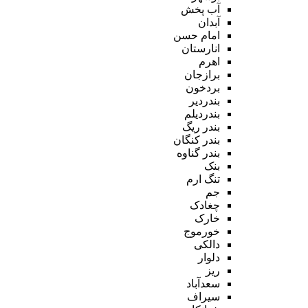
آب پخش
آبدان
امام حسن
انارستان
اهرم
برازجان
بردخون
بندردیر
بندردیلم
بندر ریگ
بندر کنگان
بندر گناوه
بنک
تنگ ارم
جم
چغادک
خارک
خورموج
دالکی
دلوار
ریز
سعدآباد
سیراف