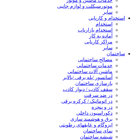
خدمات ماشین و موتور
موتورسیکلت و لوازم جانبی
سایر
استخدام و کاریابی
استخدام
استخدام بازاریاب
آماده به کار
مراکز کاریابی
سایر
ساختمان
مصالح ساختمانی
خدمات ساختمانی
ماشین آلات ساختمانی
آسانسور /پله برقی /بالابر
بازسازی ساختمان
سقف کاذب / دیوار کاذب
در ضد سرقت
در اتوماتیک / کرکره برقی
در و پنجره
دکوراسیون داخلی
برق و هوشمند سازی
ایزوگام و عایقهای رطوبتی
نمای ساختمان
شیشه ساختمان