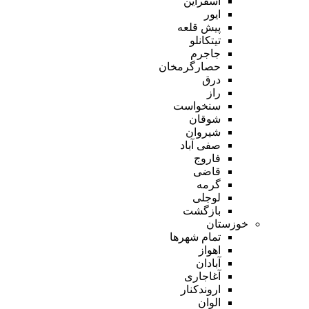
اسفراین
ایور
پیش قلعه
تیتکانلو
جاجرم
حصارگرمخان
درق
راز
سنخواست
شوقان
شیروان
صفی آباد
فاروج
قاضی
گرمه
لوجلی
بازگشت
خوزستان
تمام شهر‌ها
اهواز
آبادان
آغاجاری
اروندکنار
الوان