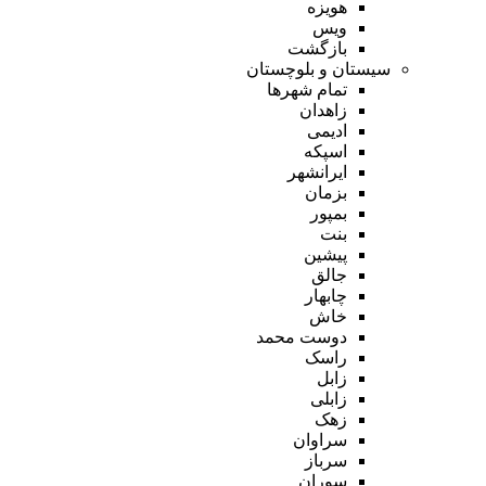
هویزه
ویس
بازگشت
سیستان و بلوچستان
تمام شهر‌ها
زاهدان
ادیمی
اسپکه
ایرانشهر
بزمان
بمپور
بنت
پیشین
جالق
چابهار
خاش
دوست محمد
راسک
زابل
زابلی
زهک
سراوان
سرباز
سوران