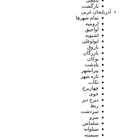
یامچی
بازگشت
آذربایجان غربی
تمام شهر‌ها
ارومیه
آواجیق
اشنویه
ایواوغلی
باروق
بازرگان
بوکان
پلدشت
پیرانشهر
تازه شهر
تکاب
چهاربرج
خوی
دیزج دیز
ربط
سردشت
سرو
سلماس
سیلوانه
سیمینه