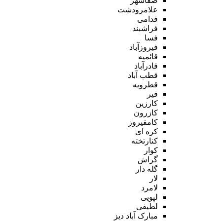
صفاشهر
علامرودشت
فدامی
فراشبند
فسا
فیروزآباد
قائمیه
قادرآباد
قطب آباد
قطرویه
قیر
کارزین
کازرون
کامفیروز
کره ای
کنارتخته
کوار
گراش
گله دار
لار
لامرد
لپویی
لطیفی
مبارک آباد دیز