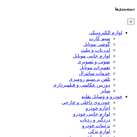
دسته‌بندی‌ها
×
لوازم الکترونیکی
سیم کارت
گوشی موبایل
لپ تاپ و تبلت
لوازم جانبی موبایل
صوتی و تصویری
تعمیرات موبایل
خدمات سانترال
تلفن بی‌سیم رومیزی
دوربین عکاسی و فیلمبرداری
سایر
خودرو و وسایل نقلیه
خودروی داخلی و خارجی
اجاره خودرو
لوازم جانبی خودرو
دزدگیر و ردیاب
تزئینات خودرو
لوازم یدکی