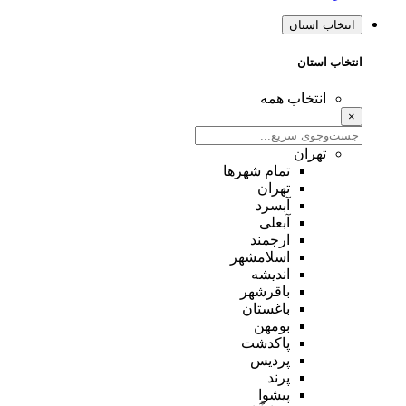
انتخاب استان
انتخاب استان
انتخاب همه
×
تهران
تمام شهر‌ها
تهران
آبسرد
آبعلی
ارجمند
اسلامشهر
اندیشه
باقرشهر
باغستان
بومهن
پاکدشت
پردیس
پرند
پیشوا