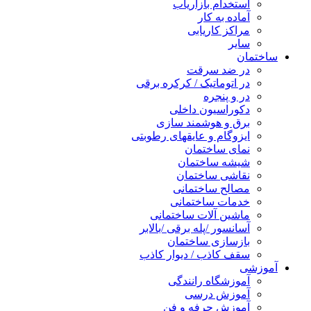
استخدام بازاریاب
آماده به کار
مراکز کاریابی
سایر
ساختمان
در ضد سرقت
در اتوماتیک / کرکره برقی
در و پنجره
دکوراسیون داخلی
برق و هوشمند سازی
ایزوگام و عایقهای رطوبتی
نمای ساختمان
شیشه ساختمان
نقاشی ساختمان
مصالح ساختمانی
خدمات ساختمانی
ماشین آلات ساختمانی
آسانسور /پله برقی /بالابر
بازسازی ساختمان
سقف کاذب / دیوار کاذب
آموزشی
آموزشگاه رانندگی
آموزش درسی
آموزش حرفه و فن