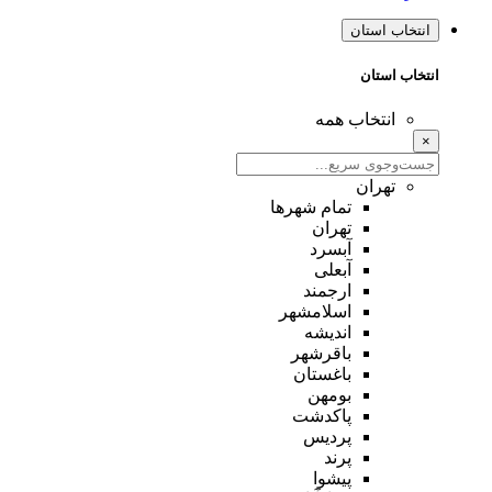
انتخاب استان
انتخاب استان
انتخاب همه
×
تهران
تمام شهر‌ها
تهران
آبسرد
آبعلی
ارجمند
اسلامشهر
اندیشه
باقرشهر
باغستان
بومهن
پاکدشت
پردیس
پرند
پیشوا