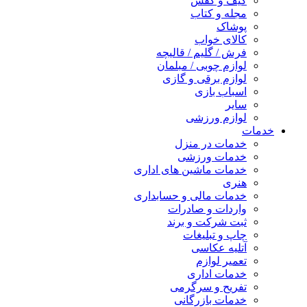
کیف و کفش
مجله و کتاب
پوشاک
کالای خواب
فرش / گلیم / قالیچه
لوازم چوبی / مبلمان
لوازم برقی و گازی
اسباب بازی
سایر
لوازم ورزشی
خدمات
خدمات در منزل
خدمات ورزشی
خدمات ماشین های اداری
هنری
خدمات مالی و حسابداری
واردات و صادرات
ثبت شرکت و برند
چاپ و تبلیغات
آتلیه عکاسی
تعمیر لوازم
خدمات اداری
تفریح و سرگرمی
خدمات بازرگانی