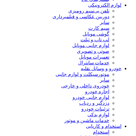
لوازم الکترونیکی
تلفن بی‌سیم رومیزی
دوربین عکاسی و فیلمبرداری
سایر
سیم کارت
گوشی موبایل
لپ تاپ و تبلت
لوازم جانبی موبایل
صوتی و تصویری
تعمیرات موبایل
خدمات سانترال
خودرو و وسایل نقلیه
موتورسیکلت و لوازم جانبی
سایر
خودروی داخلی و خارجی
اجاره خودرو
لوازم جانبی خودرو
دزدگیر و ردیاب
تزئینات خودرو
لوازم یدکی
خدمات ماشین و موتور
استخدام و کاریابی
استخدام