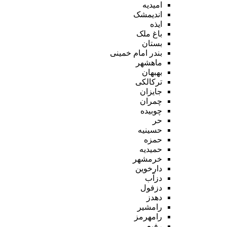
امیدیه
اندیمشک
ایذه
باغ ملک
بستان
بندر امام خمینی
ماهشهر
بهبهان
ترکالکی
جایزان
چمران
چوبیده
حر
حسینیه
حمزه
حمیدیه
خرمشهر
دارخوین
دزآب
دزفول
دهدز
رامشیر
رامهرمز
رفیع