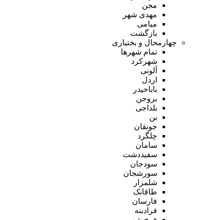
مجن
مهدی شهر
میامی
بازگشت
چهارمحال و بختیاری
تمام شهر‌ها
شهرکرد
آلونی
اردل
باباحیدر
بروجن
بلداجی
بن
جونقان
چلگرد
سامان
سفیددشت
سودجان
سورشجان
شلمزار
طاقانک
فارسان
فرادبنه
فرخ شهر