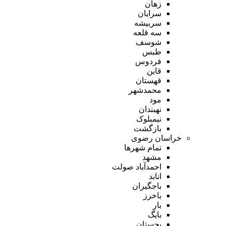
زهان
سرایان
سربیشه
سه قلعه
شوسف
طبس
فردوس
قاین
قهستان
محمدشهر
مود
نهبندان
نیمبلوک
بازگشت
خراسان رضوی
تمام شهر‌ها
مشهد
احمدآباد صولت
انابد
باجگیران
باخرز
بار
بایگ
بجستان