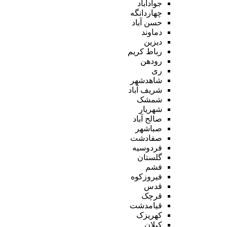
جوادآباد
چهاردانگه
حسن آباد
دماوند
دیزین
رباط کریم
رودهن
ری
شاهدشهر
شریف آباد
شمشک
شهریار
صالح آباد
صباشهر
صفادشت
فردوسیه
گلستان
فشم
فیروزکوه
قدس
قرچک
قیامدشت
کهریزک
کیلان