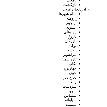
یامچی
بازگشت
آذربایجان غربی
تمام شهر‌ها
ارومیه
آواجیق
اشنویه
ایواوغلی
باروق
بازرگان
بوکان
پلدشت
پیرانشهر
تازه شهر
تکاب
چهاربرج
خوی
دیزج دیز
ربط
سردشت
سرو
سلماس
سیلوانه
سیمینه