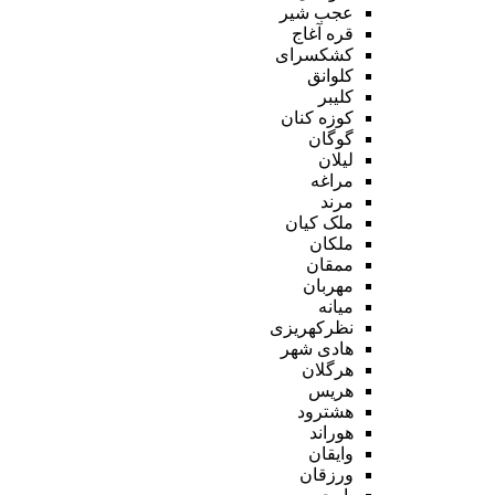
عجب شیر
قره آغاج
کشکسرای
کلوانق
کلیبر
کوزه کنان
گوگان
لیلان
مراغه
مرند
ملک کیان
ملکان
ممقان
مهربان
میانه
نظرکهریزی
هادی شهر
هرگلان
هریس
هشترود
هوراند
وایقان
ورزقان