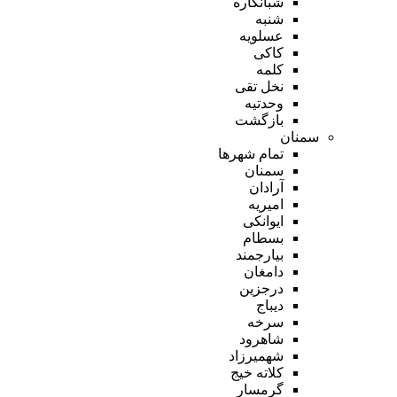
شبانکاره
شنبه
عسلویه
کاکی
کلمه
نخل تقی
وحدتیه
بازگشت
سمنان
تمام شهر‌ها
سمنان
آرادان
امیریه
ایوانکی
بسطام
بیارجمند
دامغان
درجزین
دیباج
سرخه
شاهرود
شهمیرزاد
کلاته خیج
گرمسار