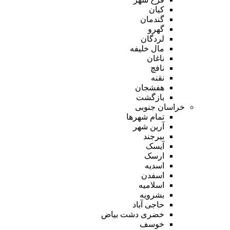
کیان
گندمان
گهرو
لردگان
مال خلیفه
ناغان
نافچ
نقنه
هفشجان
بازگشت
خراسان جنوبی
تمام شهر‌ها
آرین شهر
بیرجند
آیسک
ارسک
اسدیه
اسفدن
اسلامیه
بشرویه
حاجی آباد
خضری دشت بیاض
خوسف