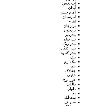
آب پخش
آبدان
امام حسن
انارستان
اهرم
برازجان
بردخون
بندردیر
بندردیلم
بندر ریگ
بندر کنگان
بندر گناوه
بنک
تنگ ارم
جم
چغادک
خارک
خورموج
دالکی
دلوار
ریز
سعدآباد
سیراف