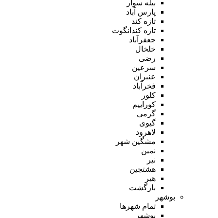
بیله سوار
پارس آباد
تازه کند
تازه کندانگوت
جعفرآباد
خلخال
رضی
سرعین
عنبران
فخرآباد
کلور
کوراییم
گرمی
گیوی
لاهرود
مشگین شهر
نمین
نیر
هشتجین
هیر
بازگشت
بوشهر
تمام شهر‌ها
بوشهر