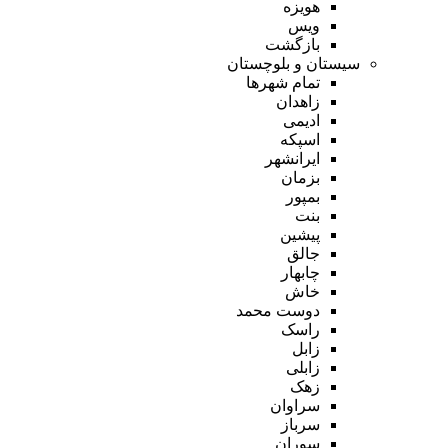
هویزه
ویس
بازگشت
سیستان و بلوچستان
تمام شهر‌ها
زاهدان
ادیمی
اسپکه
ایرانشهر
بزمان
بمپور
بنت
پیشین
جالق
چابهار
خاش
دوست محمد
راسک
زابل
زابلی
زهک
سراوان
سرباز
سوران