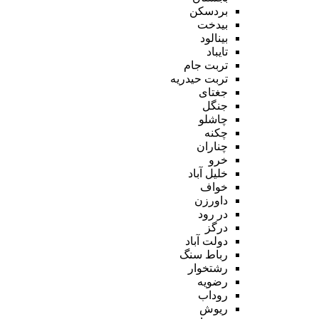
بردسکن
بیدخت
بینالود
تایباد
تربت جام
تربت حیدریه
جغتای
جنگل
چاشلو
چکنه
چناران
خرو
خلیل آباد
خواف
داورزن
در رود
درگز
دولت آباد
رباط سنگ
رشتخوار
رضویه
روداب
ریوش