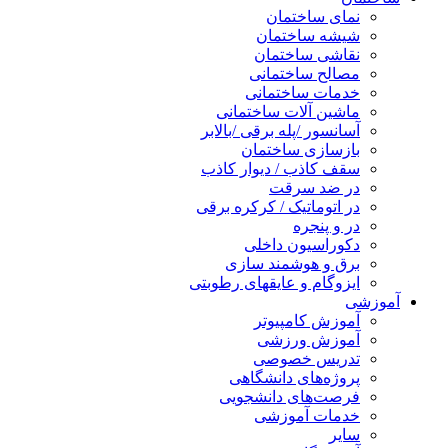
نمای ساختمان
شیشه ساختمان
نقاشی ساختمان
مصالح ساختمانی
خدمات ساختمانی
ماشین آلات ساختمانی
آسانسور /پله برقی /بالابر
بازسازی ساختمان
سقف کاذب / دیوار کاذب
در ضد سرقت
در اتوماتیک / کرکره برقی
در و پنجره
دکوراسیون داخلی
برق و هوشمند سازی
ایزوگام و عایقهای رطوبتی
آموزشی
آموزش کامپیوتر
آموزش ورزشی
تدریس خصوصی
پروژه‌های دانشگاهی
فرصت‌های دانشجویی
خدمات آموزشی
سایر