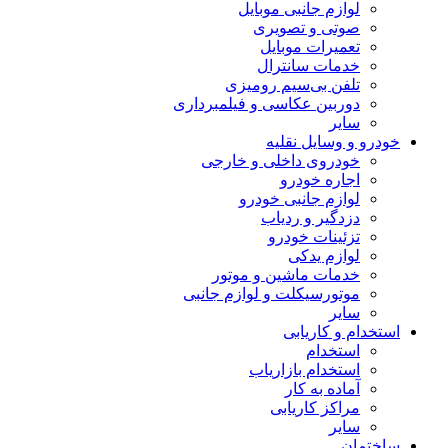
لوازم جانبی موبایل
صوتی و تصویری
تعمیرات موبایل
خدمات سانترال
تلفن بی‌سیم رومیزی
دوربین عکاسی و فیلمبرداری
سایر
خودرو و وسایل نقلیه
خودروی داخلی و خارجی
اجاره خودرو
لوازم جانبی خودرو
دزدگیر و ردیاب
تزئینات خودرو
لوازم یدکی
خدمات ماشین و موتور
موتورسیکلت و لوازم جانبی
سایر
استخدام و کاریابی
استخدام
استخدام بازاریاب
آماده به کار
مراکز کاریابی
سایر
ساختمان