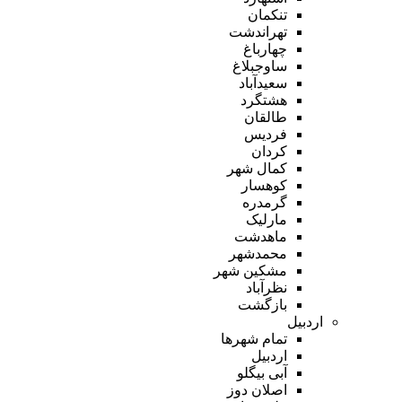
تنکمان
تهراندشت
چهارباغ
ساوجبلاغ
سعیدآباد
هشتگرد
طالقان
فردیس
کردان
کمال شهر
کوهسار
گرمدره
مارلیک
ماهدشت
محمدشهر
مشکین شهر
نظرآباد
بازگشت
اردبیل
تمام شهر‌ها
اردبیل
آبی بیگلو
اصلان دوز