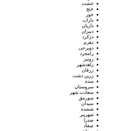
خشت
خنج
خور
داراب
داریان
دبیران
دژکرد
دهرم
دوبرجی
رامجرد
رونیز
زاهدشهر
زرقان
زرین دشت
سده
سروستان
سعادت شهر
سورمق
سیدان
ششده
شهرپیر
صدرا
صغاد