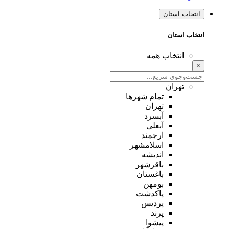
انتخاب استان
انتخاب استان
انتخاب همه
×
تهران
تمام شهر‌ها
تهران
آبسرد
آبعلی
ارجمند
اسلامشهر
اندیشه
باقرشهر
باغستان
بومهن
پاکدشت
پردیس
پرند
پیشوا