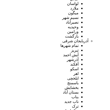
لواسان
ملارد
میگون
نسیم شهر
نصیرآباد
وحیدیه
ورامین
بازگشت
آذربایجان شرقی
تمام شهر‌ها
تبریز
آبش احمد
آذرشهر
آقکند
اسکو
اهر
ایلخچی
باسمنج
بخشایش
بستان آباد
بناب
ناب جدید
ترک