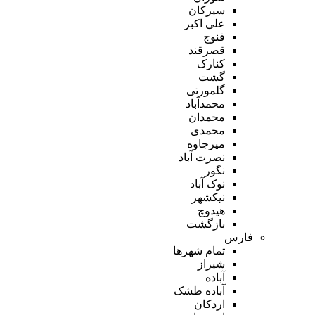
سیرکان
علی اکبر
فنوج
قصرقند
کنارک
گشت
گلمورتی
محمدآباد
محمدان
محمدی
میرجاوه
نصرت آباد
نگور
نوک آباد
نیکشهر
هیدوچ
بازگشت
فارس
تمام شهر‌ها
شیراز
آباده
آباده طشک
اردکان