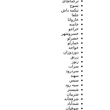
ترکمانچای
تسوج
تیکمه داش
جلفا
خاروانا
خامنه
خراجو
خسروشهر
خضرلو
خمارلو
خواجه
دوزدوزان
زرنق
زنوز
سراب
سردرود
سهند
سیس
سیه رود
شبستر
شربیان
شرفخانه
شندآباد
صوفیان