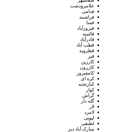
صفاشهر
علامرودشت
فدامی
فراشبند
فسا
فیروزآباد
قائمیه
قادرآباد
قطب آباد
قطرویه
قیر
کارزین
کازرون
کامفیروز
کره ای
کنارتخته
کوار
گراش
گله دار
لار
لامرد
لپویی
لطیفی
مبارک آباد دیز