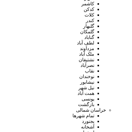
کاشمر
کدکن
کلات
کندر
گلبهار
گلمکان
گناباد
لطف آباد
مزدآوند
ملک آباد
نشتیفان
نصرآباد
نقاب
نوخندان
نیشابور
نیل شهر
همت آباد
یونسی
بازگشت
خراسان شمالی
تمام شهر‌ها
بجنورد
آشخانه