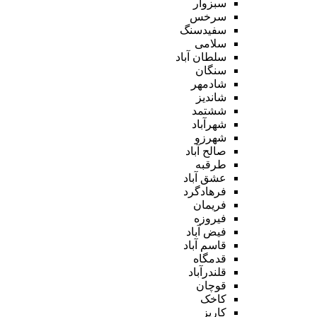
سبزوار
سرخس
سفیدسنگ
سلامی
سلطان آباد
سنگان
شادمهر
شاندیز
ششتمد
شهرآباد
شهرزو
صالح آباد
طرقبه
عشق آباد
فرهادگرد
فریمان
فیروزه
فیض آباد
قاسم آباد
قدمگاه
قلندرآباد
قوچان
کاخک
کاریز