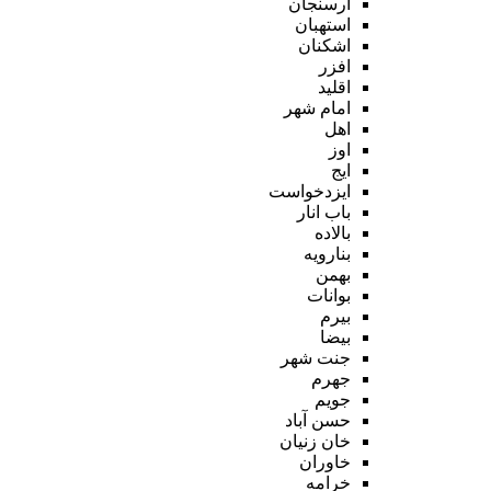
ارسنجان
استهبان
اشکنان
افزر
اقلید
امام شهر
اهل
اوز
ایج
ایزدخواست
باب انار
بالاده
بنارویه
بهمن
بوانات
بیرم
بیضا
جنت شهر
جهرم
جویم
حسن آباد
خان زنیان
خاوران
خرامه