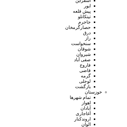
اسفراین
ایور
پیش قلعه
تیتکانلو
جاجرم
حصارگرمخان
درق
راز
سنخواست
شوقان
شیروان
صفی آباد
فاروج
قاضی
گرمه
لوجلی
بازگشت
خوزستان
تمام شهر‌ها
اهواز
آبادان
آغاجاری
اروندکنار
الوان