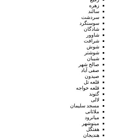
زهره
سالند
سردشت
سوسنگرد
شادگان
شاوور
شرافت
شوش
شوشتر
شیبان
صالح شهر
صفی آباد
صیدون
قلعه تل
قلعه خواجه
گتوند
لالی
مسجد سلیمان
ملاثانی
میانرود
مینوشهر
هفتگل
هندیجان