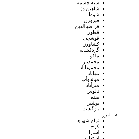
سیه چشمه
شاهین دژ
شوط
فیرورق
قر ضیاالدین
قطور
قوشچی
کشاورز
گردکشانه
ماکو
محمدیار
محمودآباد
مهاباد
میاندوآب
میرآباد
نالوس
نقده
نوشین
بازگشت
البرز
تمام شهر‌ها
کرج
اسارا
اشتهارد