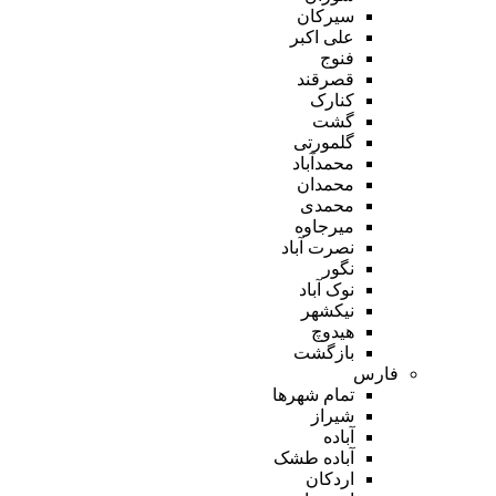
سیرکان
علی اکبر
فنوج
قصرقند
کنارک
گشت
گلمورتی
محمدآباد
محمدان
محمدی
میرجاوه
نصرت آباد
نگور
نوک آباد
نیکشهر
هیدوچ
بازگشت
فارس
تمام شهر‌ها
شیراز
آباده
آباده طشک
اردکان