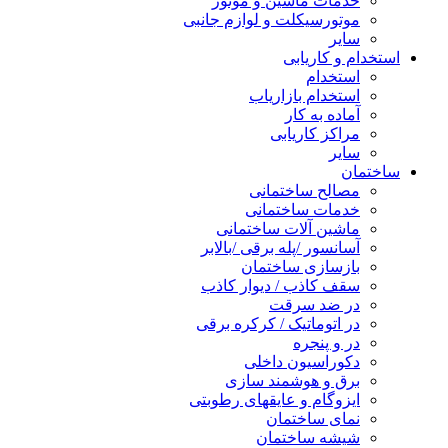
خدمات ماشین و موتور
موتورسیکلت و لوازم جانبی
سایر
استخدام و کاریابی
استخدام
استخدام بازاریاب
آماده به کار
مراکز کاریابی
سایر
ساختمان
مصالح ساختمانی
خدمات ساختمانی
ماشین آلات ساختمانی
آسانسور /پله برقی /بالابر
بازسازی ساختمان
سقف کاذب / دیوار کاذب
در ضد سرقت
در اتوماتیک / کرکره برقی
در و پنجره
دکوراسیون داخلی
برق و هوشمند سازی
ایزوگام و عایقهای رطوبتی
نمای ساختمان
شیشه ساختمان