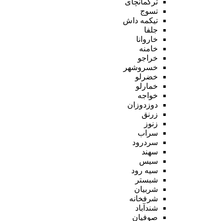
ترکمانچای
تسوج
تیکمه داش
جلفا
خاروانا
خامنه
خراجو
خسروشهر
خضرلو
خمارلو
خواجه
دوزدوزان
زرنق
زنوز
سراب
سردرود
سهند
سیس
سیه رود
شبستر
شربیان
شرفخانه
شندآباد
صوفیان