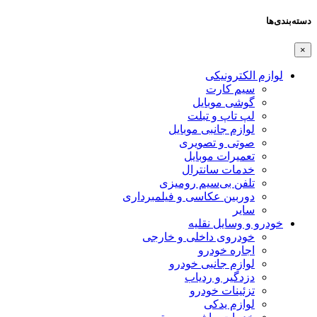
دسته‌بندی‌ها
×
لوازم الکترونیکی
سیم کارت
گوشی موبایل
لپ تاپ و تبلت
لوازم جانبی موبایل
صوتی و تصویری
تعمیرات موبایل
خدمات سانترال
تلفن بی‌سیم رومیزی
دوربین عکاسی و فیلمبرداری
سایر
خودرو و وسایل نقلیه
خودروی داخلی و خارجی
اجاره خودرو
لوازم جانبی خودرو
دزدگیر و ردیاب
تزئینات خودرو
لوازم یدکی