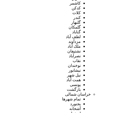
کاشمر
کدکن
کلات
کندر
گلبهار
گلمکان
گناباد
لطف آباد
مزدآوند
ملک آباد
نشتیفان
نصرآباد
نقاب
نوخندان
نیشابور
نیل شهر
همت آباد
یونسی
بازگشت
خراسان شمالی
تمام شهر‌ها
بجنورد
آشخانه