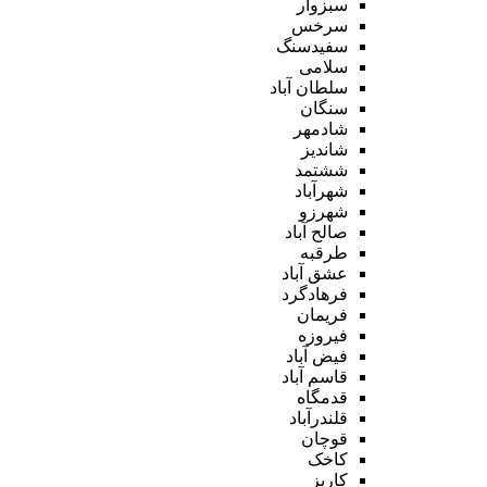
سبزوار
سرخس
سفیدسنگ
سلامی
سلطان آباد
سنگان
شادمهر
شاندیز
ششتمد
شهرآباد
شهرزو
صالح آباد
طرقبه
عشق آباد
فرهادگرد
فریمان
فیروزه
فیض آباد
قاسم آباد
قدمگاه
قلندرآباد
قوچان
کاخک
کاریز