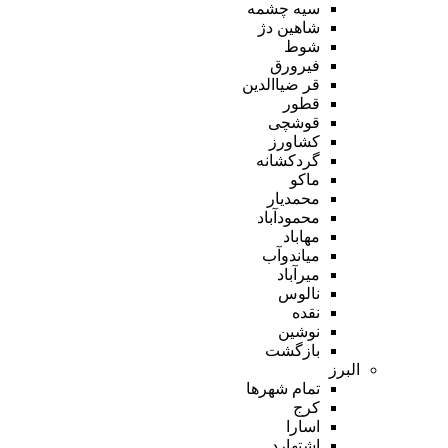
سیه چشمه
شاهین دژ
شوط
فیرورق
قر ضیاالدین
قطور
قوشچی
کشاورز
گردکشانه
ماکو
محمدیار
محمودآباد
مهاباد
میاندوآب
میرآباد
نالوس
نقده
نوشین
بازگشت
البرز
تمام شهر‌ها
کرج
اسارا
اشتهارد