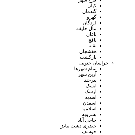
کیان
گندمان
گهرو
لردگان
مال خلیفه
ناغان
نافچ
نقنه
هفشجان
بازگشت
خراسان جنوبی
تمام شهر‌ها
آرین شهر
بیرجند
آیسک
ارسک
اسدیه
اسفدن
اسلامیه
بشرویه
حاجی آباد
خضری دشت بیاض
خوسف