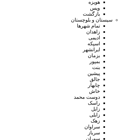
هویزه
ویس
بازگشت
سیستان و بلوچستان
تمام شهر‌ها
زاهدان
ادیمی
اسپکه
ایرانشهر
بزمان
بمپور
بنت
پیشین
جالق
چابهار
خاش
دوست محمد
راسک
زابل
زابلی
زهک
سراوان
سرباز
سوران