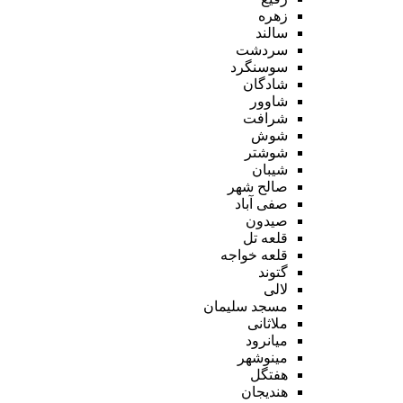
زهره
سالند
سردشت
سوسنگرد
شادگان
شاوور
شرافت
شوش
شوشتر
شیبان
صالح شهر
صفی آباد
صیدون
قلعه تل
قلعه خواجه
گتوند
لالی
مسجد سلیمان
ملاثانی
میانرود
مینوشهر
هفتگل
هندیجان