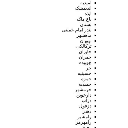
امیدیه
اندیمشک
ایذه
باغ ملک
بستان
بندر امام خمینی
ماهشهر
بهبهان
ترکالکی
جایزان
چمران
چوبیده
حر
حسینیه
حمزه
حمیدیه
خرمشهر
دارخوین
دزآب
دزفول
دهدز
رامشیر
رامهرمز
رفیع