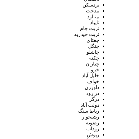
بردسکن
بیدخت
بینالود
تایباد
تربت جام
تربت حیدریه
جغتای
جنگل
چاشلو
چکنه
چناران
خرو
خلیل آباد
خواف
داورزن
در رود
درگز
دولت آباد
رباط سنگ
رشتخوار
رضویه
روداب
ریوش