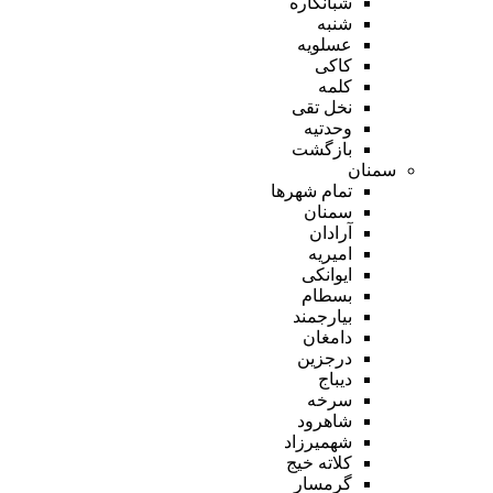
شبانکاره
شنبه
عسلویه
کاکی
کلمه
نخل تقی
وحدتیه
بازگشت
سمنان
تمام شهر‌ها
سمنان
آرادان
امیریه
ایوانکی
بسطام
بیارجمند
دامغان
درجزین
دیباج
سرخه
شاهرود
شهمیرزاد
کلاته خیج
گرمسار