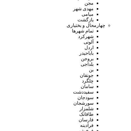
مجن
مهدی شهر
میامی
بازگشت
چهارمحال و بختیاری
تمام شهر‌ها
شهرکرد
آلونی
اردل
باباحیدر
بروجن
بلداجی
بن
جونقان
چلگرد
سامان
سفیددشت
سودجان
سورشجان
شلمزار
طاقانک
فارسان
فرادبنه
فرخ شهر