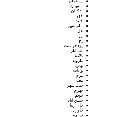
ارسنجان
استهبان
اشکنان
افزر
اقلید
امام شهر
اهل
اوز
ایج
ایزدخواست
باب انار
بالاده
بنارویه
بهمن
بوانات
بیرم
بیضا
جنت شهر
جهرم
جویم
حسن آباد
خان زنیان
خاوران
خرامه