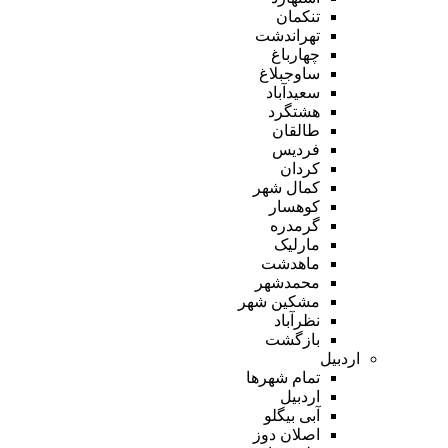
تنکمان
تهراندشت
چهارباغ
ساوجبلاغ
سعیدآباد
هشتگرد
طالقان
فردیس
کردان
کمال شهر
کوهسار
گرمدره
مارلیک
ماهدشت
محمدشهر
مشکین شهر
نظرآباد
بازگشت
اردبیل
تمام شهر‌ها
اردبیل
آبی بیگلو
اصلان دوز