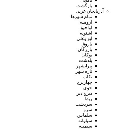
یامچی
بازگشت
آذربایجان غربی
تمام شهر‌ها
ارومیه
آواجیق
اشنویه
ایواوغلی
باروق
بازرگان
بوکان
پلدشت
پیرانشهر
تازه شهر
تکاب
چهاربرج
خوی
دیزج دیز
ربط
سردشت
سرو
سلماس
سیلوانه
سیمینه