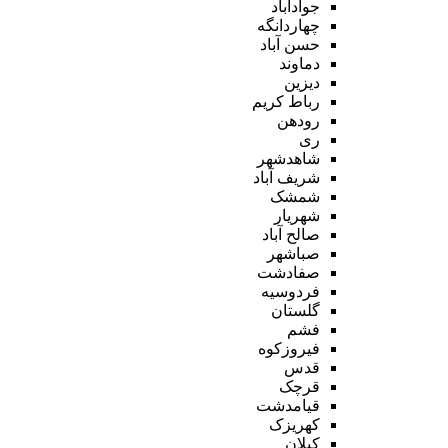
جوادآباد
چهاردانگه
حسن آباد
دماوند
دیزین
رباط کریم
رودهن
ری
شاهدشهر
شریف آباد
شمشک
شهریار
صالح آباد
صباشهر
صفادشت
فردوسیه
گلستان
فشم
فیروزکوه
قدس
قرچک
قیامدشت
کهریزک
کیلان