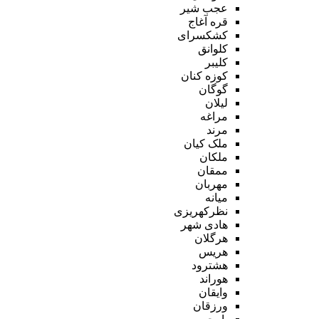
عجب شیر
قره آغاج
کشکسرای
کلوانق
کلیبر
کوزه کنان
گوگان
لیلان
مراغه
مرند
ملک کیان
ملکان
ممقان
مهربان
میانه
نظرکهریزی
هادی شهر
هرگلان
هریس
هشترود
هوراند
وایقان
ورزقان