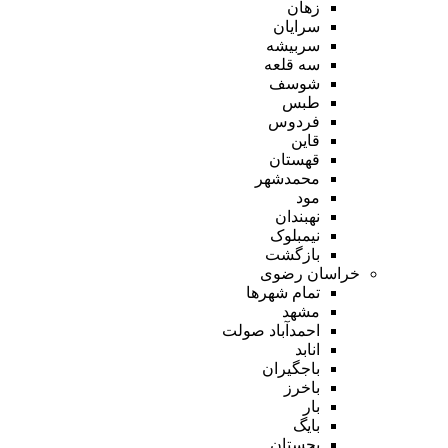
زهان
سرایان
سربیشه
سه قلعه
شوسف
طبس
فردوس
قاین
قهستان
محمدشهر
مود
نهبندان
نیمبلوک
بازگشت
خراسان رضوی
تمام شهر‌ها
مشهد
احمدآباد صولت
انابد
باجگیران
باخرز
بار
بایگ
بجستان