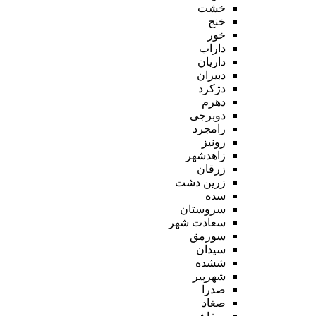
خشت
خنج
خور
داراب
داریان
دبیران
دژکرد
دهرم
دوبرجی
رامجرد
رونیز
زاهدشهر
زرقان
زرین دشت
سده
سروستان
سعادت شهر
سورمق
سیدان
ششده
شهرپیر
صدرا
صغاد