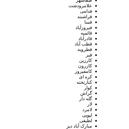
صفاشهر
علامرودشت
فدامی
فراشبند
فسا
فیروزآباد
قائمیه
قادرآباد
قطب آباد
قطرویه
قیر
کارزین
کازرون
کامفیروز
کره ای
کنارتخته
کوار
گراش
گله دار
لار
لامرد
لپویی
لطیفی
مبارک آباد دیز