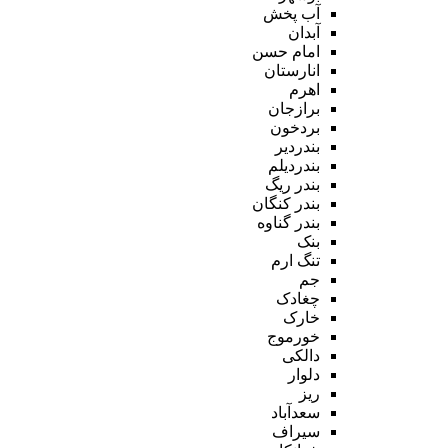
آب پخش
آبدان
امام حسن
انارستان
اهرم
برازجان
بردخون
بندردیر
بندردیلم
بندر ریگ
بندر کنگان
بندر گناوه
بنک
تنگ ارم
جم
چغادک
خارک
خورموج
دالکی
دلوار
ریز
سعدآباد
سیراف