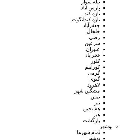
بیله سوار
پارس آباد
تازه کند
تازه کندانگوت
جعفرآباد
خلخال
رضی
سرعین
عنبران
فخرآباد
کلور
کوراییم
گرمی
گیوی
لاهرود
مشگین شهر
نمین
نیر
هشتجین
هیر
بازگشت
بوشهر
تمام شهر‌ها
بوشهر