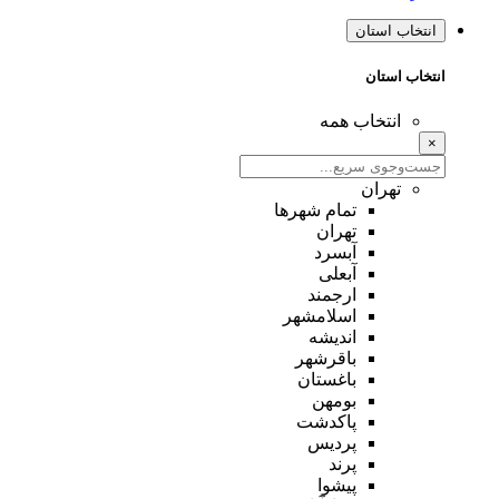
انتخاب استان
انتخاب استان
انتخاب همه
×
تهران
تمام شهر‌ها
تهران
آبسرد
آبعلی
ارجمند
اسلامشهر
اندیشه
باقرشهر
باغستان
بومهن
پاکدشت
پردیس
پرند
پیشوا