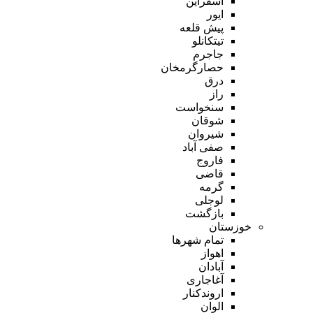
اسفراین
ایور
پیش قلعه
تیتکانلو
جاجرم
حصارگرمخان
درق
راز
سنخواست
شوقان
شیروان
صفی آباد
فاروج
قاضی
گرمه
لوجلی
بازگشت
خوزستان
تمام شهر‌ها
اهواز
آبادان
آغاجاری
اروندکنار
الوان