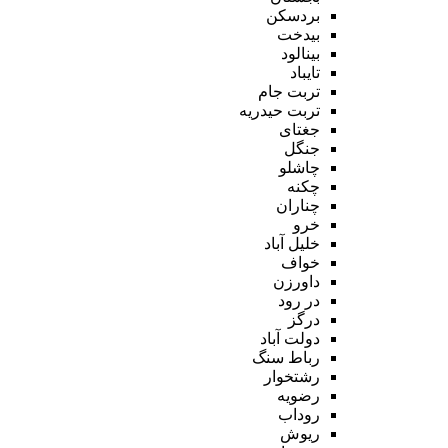
بردسکن
بیدخت
بینالود
تایباد
تربت جام
تربت حیدریه
جغتای
جنگل
چاشلو
چکنه
چناران
خرو
خلیل آباد
خواف
داورزن
در رود
درگز
دولت آباد
رباط سنگ
رشتخوار
رضویه
روداب
ریوش