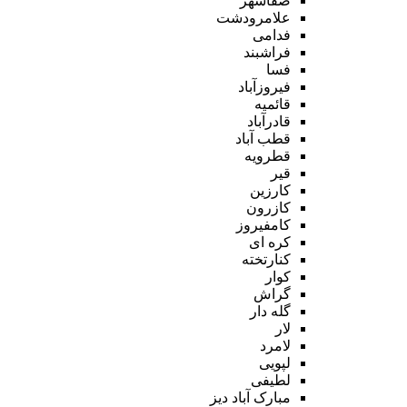
صفاشهر
علامرودشت
فدامی
فراشبند
فسا
فیروزآباد
قائمیه
قادرآباد
قطب آباد
قطرویه
قیر
کارزین
کازرون
کامفیروز
کره ای
کنارتخته
کوار
گراش
گله دار
لار
لامرد
لپویی
لطیفی
مبارک آباد دیز