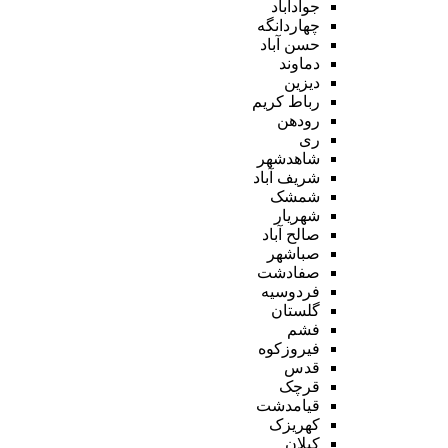
جوادآباد
چهاردانگه
حسن آباد
دماوند
دیزین
رباط کریم
رودهن
ری
شاهدشهر
شریف آباد
شمشک
شهریار
صالح آباد
صباشهر
صفادشت
فردوسیه
گلستان
فشم
فیروزکوه
قدس
قرچک
قیامدشت
کهریزک
کیلان