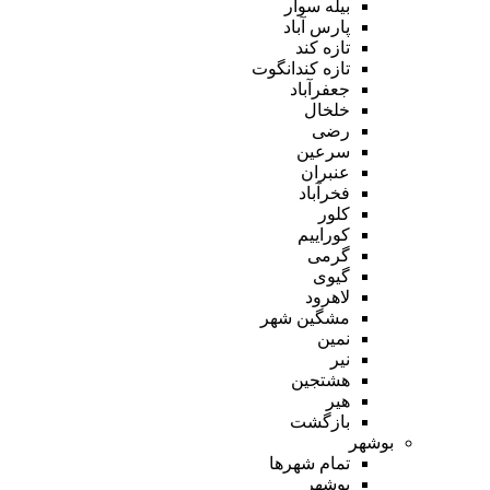
بیله سوار
پارس آباد
تازه کند
تازه کندانگوت
جعفرآباد
خلخال
رضی
سرعین
عنبران
فخرآباد
کلور
کوراییم
گرمی
گیوی
لاهرود
مشگین شهر
نمین
نیر
هشتجین
هیر
بازگشت
بوشهر
تمام شهر‌ها
بوشهر