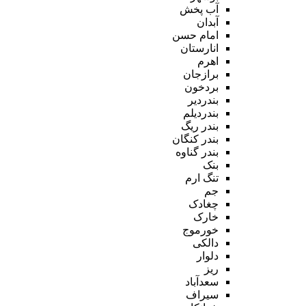
آب پخش
آبدان
امام حسن
انارستان
اهرم
برازجان
بردخون
بندردیر
بندردیلم
بندر ریگ
بندر کنگان
بندر گناوه
بنک
تنگ ارم
جم
چغادک
خارک
خورموج
دالکی
دلوار
ریز
سعدآباد
سیراف