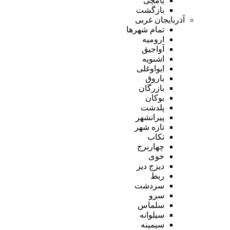
یامچی
بازگشت
آذربایجان غربی
تمام شهر‌ها
ارومیه
آواجیق
اشنویه
ایواوغلی
باروق
بازرگان
بوکان
پلدشت
پیرانشهر
تازه شهر
تکاب
چهاربرج
خوی
دیزج دیز
ربط
سردشت
سرو
سلماس
سیلوانه
سیمینه