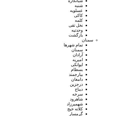
شبانکاره
شنبه
عسلویه
کاکی
کلمه
نخل تقی
وحدتیه
بازگشت
سمنان
تمام شهر‌ها
سمنان
آرادان
امیریه
ایوانکی
بسطام
بیارجمند
دامغان
درجزین
دیباج
سرخه
شاهرود
شهمیرزاد
کلاته خیج
گرمسار