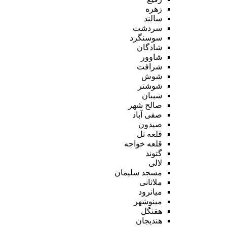
زهره
سالند
سردشت
سوسنگرد
شادگان
شاوور
شرافت
شوش
شوشتر
شیبان
صالح شهر
صفی آباد
صیدون
قلعه تل
قلعه خواجه
گتوند
لالی
مسجد سلیمان
ملاثانی
میانرود
مینوشهر
هفتگل
هندیجان