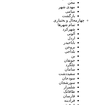
مجن
مهدی شهر
میامی
بازگشت
چهارمحال و بختیاری
تمام شهر‌ها
شهرکرد
آلونی
اردل
باباحیدر
بروجن
بلداجی
بن
جونقان
چلگرد
سامان
سفیددشت
سودجان
سورشجان
شلمزار
طاقانک
فارسان
فرادبنه
فرخ شهر