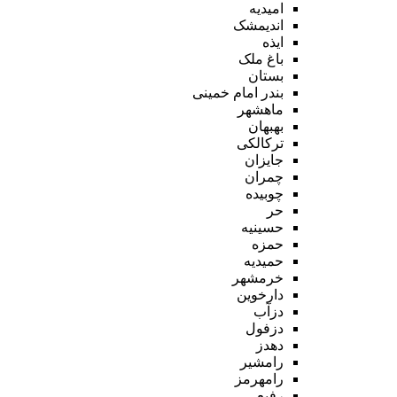
امیدیه
اندیمشک
ایذه
باغ ملک
بستان
بندر امام خمینی
ماهشهر
بهبهان
ترکالکی
جایزان
چمران
چوبیده
حر
حسینیه
حمزه
حمیدیه
خرمشهر
دارخوین
دزآب
دزفول
دهدز
رامشیر
رامهرمز
رفیع