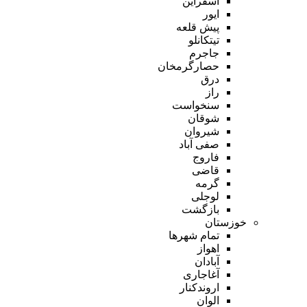
اسفراین
ایور
پیش قلعه
تیتکانلو
جاجرم
حصارگرمخان
درق
راز
سنخواست
شوقان
شیروان
صفی آباد
فاروج
قاضی
گرمه
لوجلی
بازگشت
خوزستان
تمام شهر‌ها
اهواز
آبادان
آغاجاری
اروندکنار
الوان