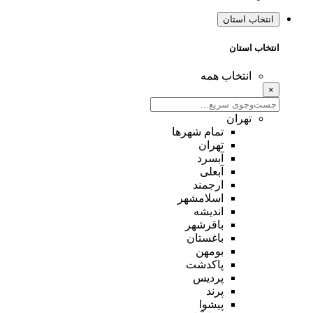
انتخاب استان
انتخاب استان
انتخاب همه
×
تهران
تمام شهر‌ها
تهران
آبسرد
آبعلی
ارجمند
اسلامشهر
اندیشه
باقرشهر
باغستان
بومهن
پاکدشت
پردیس
پرند
پیشوا