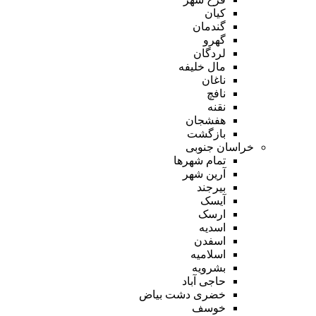
کیان
گندمان
گهرو
لردگان
مال خلیفه
ناغان
نافچ
نقنه
هفشجان
بازگشت
خراسان جنوبی
تمام شهر‌ها
آرین شهر
بیرجند
آیسک
ارسک
اسدیه
اسفدن
اسلامیه
بشرویه
حاجی آباد
خضری دشت بیاض
خوسف