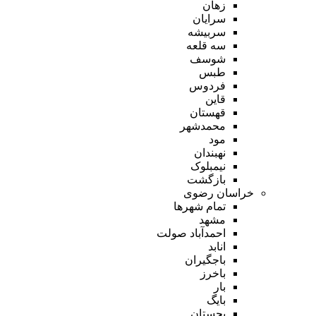
زهان
سرایان
سربیشه
سه قلعه
شوسف
طبس
فردوس
قاین
قهستان
محمدشهر
مود
نهبندان
نیمبلوک
بازگشت
خراسان رضوی
تمام شهر‌ها
مشهد
احمدآباد صولت
انابد
باجگیران
باخرز
بار
بایگ
بجستان