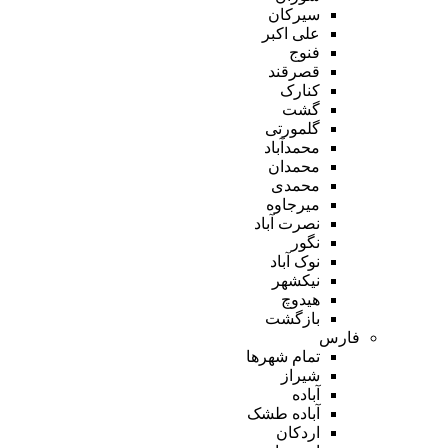
سیرکان
علی اکبر
فنوج
قصرقند
کنارک
گشت
گلمورتی
محمدآباد
محمدان
محمدی
میرجاوه
نصرت آباد
نگور
نوک آباد
نیکشهر
هیدوچ
بازگشت
فارس
تمام شهر‌ها
شیراز
آباده
آباده طشک
اردکان