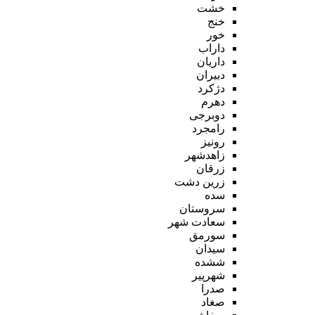
خشت
خنج
خور
داراب
داریان
دبیران
دژکرد
دهرم
دوبرجی
رامجرد
رونیز
زاهدشهر
زرقان
زرین دشت
سده
سروستان
سعادت شهر
سورمق
سیدان
ششده
شهرپیر
صدرا
صغاد