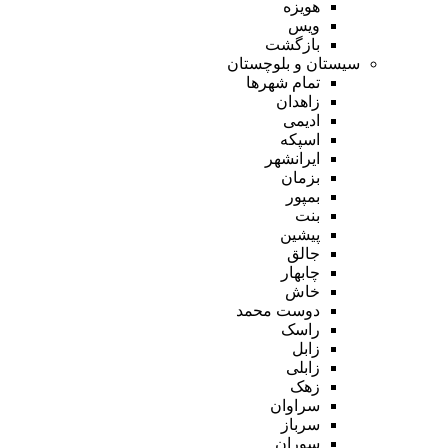
هویزه
ویس
بازگشت
سیستان و بلوچستان
تمام شهر‌ها
زاهدان
ادیمی
اسپکه
ایرانشهر
بزمان
بمپور
بنت
پیشین
جالق
چابهار
خاش
دوست محمد
راسک
زابل
زابلی
زهک
سراوان
سرباز
سوران