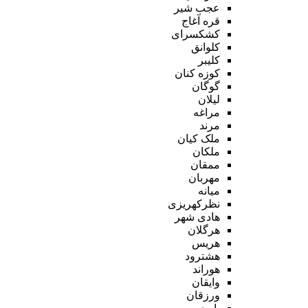
عجب شیر
قره آغاج
کشکسرای
کلوانق
کلیبر
کوزه کنان
گوگان
لیلان
مراغه
مرند
ملک کیان
ملکان
ممقان
مهربان
میانه
نظرکهریزی
هادی شهر
هرگلان
هریس
هشترود
هوراند
وایقان
ورزقان