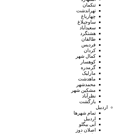
تنکمان
تهراندشت
چهارباغ
ساوجبلاغ
سعیدآباد
هشتگرد
طالقان
فردیس
کردان
کمال شهر
کوهسار
گرمدره
مارلیک
ماهدشت
محمدشهر
مشکین شهر
نظرآباد
بازگشت
اردبیل
تمام شهر‌ها
اردبیل
آبی بیگلو
اصلان دوز