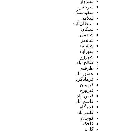
سبزوار
سرخس
سفیدسنگ
سلامی
سلطان آباد
سنگان
شادمهر
شاندیز
ششتمد
شهرآباد
شهرزو
صالح آباد
طرقبه
عشق آباد
فرهادگرد
فریمان
فیروزه
فیض آباد
قاسم آباد
قدمگاه
قلندرآباد
قوچان
کاخک
کاریز