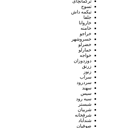
ترکمانچای
تسوج
تیکمه داش
جلفا
خاروانا
خامنه
خراجو
خسروشهر
خضرلو
خمارلو
خواجه
دوزدوزان
زرنق
زنوز
سراب
سردرود
سهند
سیس
سیه رود
شبستر
شربیان
شرفخانه
شندآباد
صوفیان