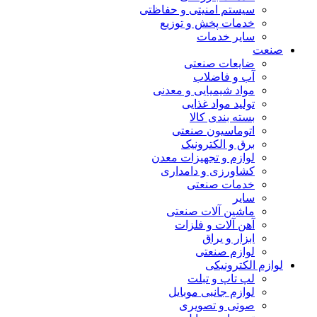
سیستم امنیتی و حفاظتی
خدمات پخش و توزیع
سایر خدمات
صنعت
ضایعات صنعتی
آب و فاضلاب
مواد شیمیایی و معدنی
تولید مواد غذایی
بسته بندی کالا
اتوماسیون صنعتی
برق و الکترونیک
لوازم و تجهیزات معدن
کشاورزی و دامداری
خدمات صنعتی
سایر
ماشین آلات صنعتی
آهن آلات و فلزات
ابزار و یراق
لوازم صنعتی
لوازم الکترونیکی
لپ تاپ و تبلت
لوازم جانبی موبایل
صوتی و تصویری