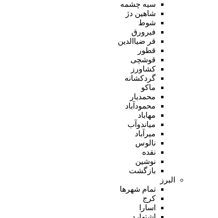
سیه چشمه
شاهین دژ
شوط
فیرورق
قر ضیاالدین
قطور
قوشچی
کشاورز
گردکشانه
ماکو
محمدیار
محمودآباد
مهاباد
میاندوآب
میرآباد
نالوس
نقده
نوشین
بازگشت
البرز
تمام شهر‌ها
کرج
اسارا
اشتهارد