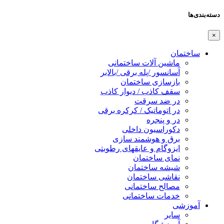
دسته‌بندی‌ها
×
ساختمان
ماشین آلات ساختمانی
آسانسور /پله برقی /بالابر
بازسازی ساختمان
سقف کاذب / دیوار کاذب
در ضد سرقت
در اتوماتیک / کرکره برقی
در و پنجره
دکوراسیون داخلی
برق و هوشمند سازی
ایزوگام و عایقهای رطوبتی
نمای ساختمان
شیشه ساختمان
نقاشی ساختمان
مصالح ساختمانی
خدمات ساختمانی
آموزشی
سایر