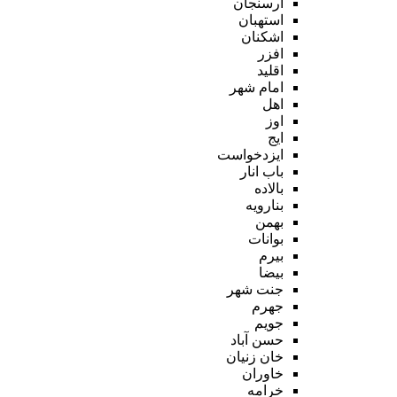
ارسنجان
استهبان
اشکنان
افزر
اقلید
امام شهر
اهل
اوز
ایج
ایزدخواست
باب انار
بالاده
بنارویه
بهمن
بوانات
بیرم
بیضا
جنت شهر
جهرم
جویم
حسن آباد
خان زنیان
خاوران
خرامه