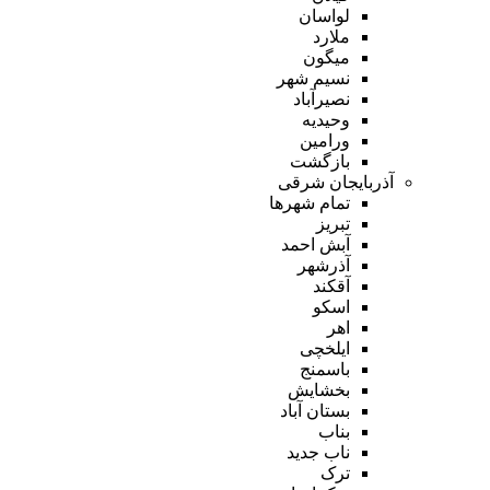
لواسان
ملارد
میگون
نسیم شهر
نصیرآباد
وحیدیه
ورامین
بازگشت
آذربایجان شرقی
تمام شهر‌ها
تبریز
آبش احمد
آذرشهر
آقکند
اسکو
اهر
ایلخچی
باسمنج
بخشایش
بستان آباد
بناب
ناب جدید
ترک