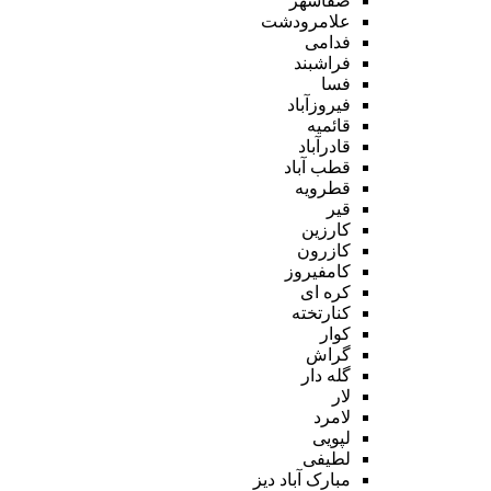
صفاشهر
علامرودشت
فدامی
فراشبند
فسا
فیروزآباد
قائمیه
قادرآباد
قطب آباد
قطرویه
قیر
کارزین
کازرون
کامفیروز
کره ای
کنارتخته
کوار
گراش
گله دار
لار
لامرد
لپویی
لطیفی
مبارک آباد دیز