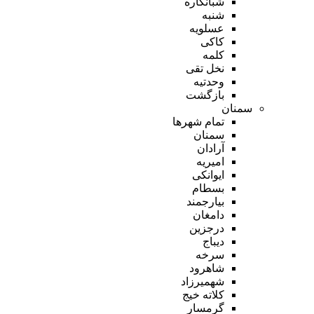
شبانکاره
شنبه
عسلویه
کاکی
کلمه
نخل تقی
وحدتیه
بازگشت
سمنان
تمام شهر‌ها
سمنان
آرادان
امیریه
ایوانکی
بسطام
بیارجمند
دامغان
درجزین
دیباج
سرخه
شاهرود
شهمیرزاد
کلاته خیج
گرمسار