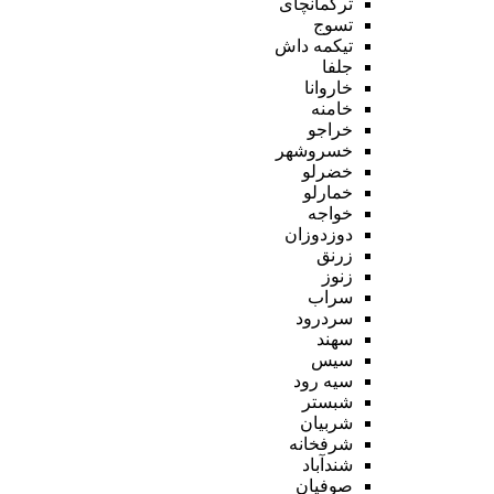
ترکمانچای
تسوج
تیکمه داش
جلفا
خاروانا
خامنه
خراجو
خسروشهر
خضرلو
خمارلو
خواجه
دوزدوزان
زرنق
زنوز
سراب
سردرود
سهند
سیس
سیه رود
شبستر
شربیان
شرفخانه
شندآباد
صوفیان