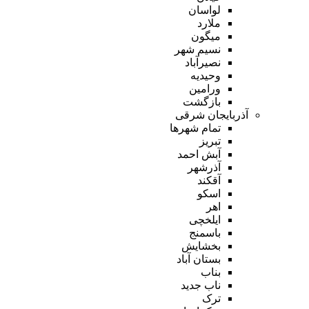
لواسان
ملارد
میگون
نسیم شهر
نصیرآباد
وحیدیه
ورامین
بازگشت
آذربایجان شرقی
تمام شهر‌ها
تبریز
آبش احمد
آذرشهر
آقکند
اسکو
اهر
ایلخچی
باسمنج
بخشایش
بستان آباد
بناب
ناب جدید
ترک