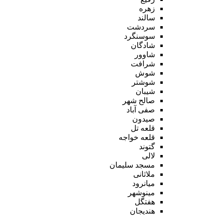
زهره
سالند
سردشت
سوسنگرد
شادگان
شاوور
شرافت
شوش
شوشتر
شیبان
صالح شهر
صفی آباد
صیدون
قلعه تل
قلعه خواجه
گتوند
لالی
مسجد سلیمان
ملاثانی
میانرود
مینوشهر
هفتگل
هندیجان