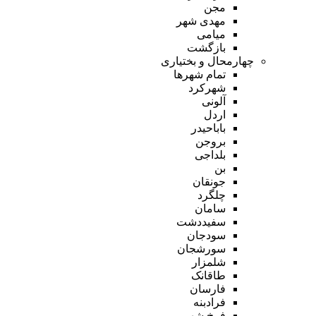
مجن
مهدی شهر
میامی
بازگشت
چهارمحال و بختیاری
تمام شهر‌ها
شهرکرد
آلونی
اردل
باباحیدر
بروجن
بلداجی
بن
جونقان
چلگرد
سامان
سفیددشت
سودجان
سورشجان
شلمزار
طاقانک
فارسان
فرادبنه
فرخ شهر