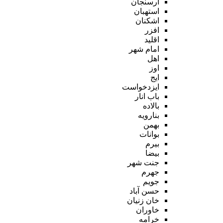
ارسنجان
استهبان
اشکنان
افزر
اقلید
امام شهر
اهل
اوز
ایج
ایزدخواست
باب انار
بالاده
بنارویه
بهمن
بوانات
بیرم
بیضا
جنت شهر
جهرم
جویم
حسن آباد
خان زنیان
خاوران
خرامه