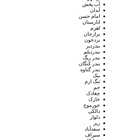
آب پخش
آبدان
امام حسن
انارستان
اهرم
برازجان
بردخون
بندردیر
بندردیلم
بندر ریگ
بندر کنگان
بندر گناوه
بنک
تنگ ارم
جم
چغادک
خارک
خورموج
دالکی
دلوار
ریز
سعدآباد
سیراف