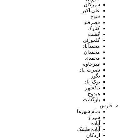
سیرکان
علی اکبر
فنوج
قصرقند
کنارک
گشت
گلمورتی
محمدآباد
محمدان
محمدی
میرجاوه
نصرت آباد
نگور
نوک آباد
نیکشهر
هیدوچ
بازگشت
فارس
تمام شهر‌ها
شیراز
آباده
آباده طشک
اردکان