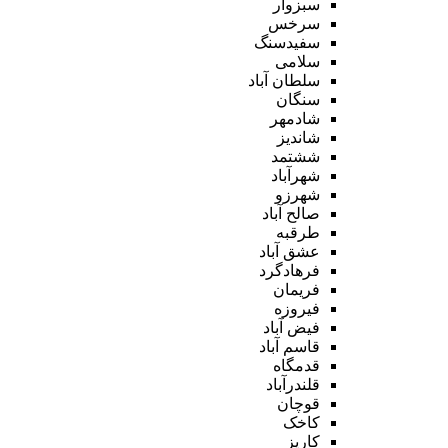
سبزوار
سرخس
سفیدسنگ
سلامی
سلطان آباد
سنگان
شادمهر
شاندیز
ششتمد
شهرآباد
شهرزو
صالح آباد
طرقبه
عشق آباد
فرهادگرد
فریمان
فیروزه
فیض آباد
قاسم آباد
قدمگاه
قلندرآباد
قوچان
کاخک
کاریز