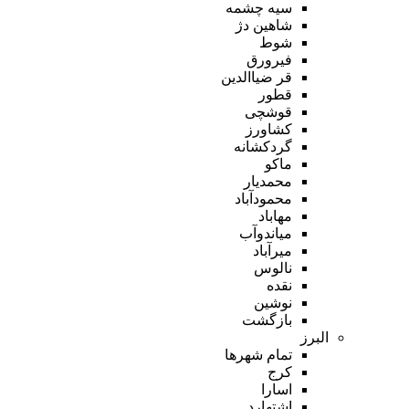
سیه چشمه
شاهین دژ
شوط
فیرورق
قر ضیاالدین
قطور
قوشچی
کشاورز
گردکشانه
ماکو
محمدیار
محمودآباد
مهاباد
میاندوآب
میرآباد
نالوس
نقده
نوشین
بازگشت
البرز
تمام شهر‌ها
کرج
اسارا
اشتهارد