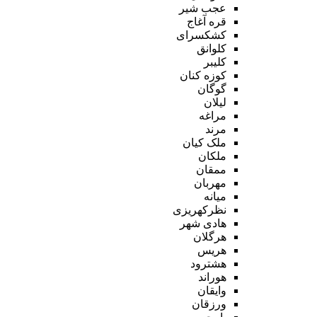
عجب شیر
قره آغاج
کشکسرای
کلوانق
کلیبر
کوزه کنان
گوگان
لیلان
مراغه
مرند
ملک کیان
ملکان
ممقان
مهربان
میانه
نظرکهریزی
هادی شهر
هرگلان
هریس
هشترود
هوراند
وایقان
ورزقان