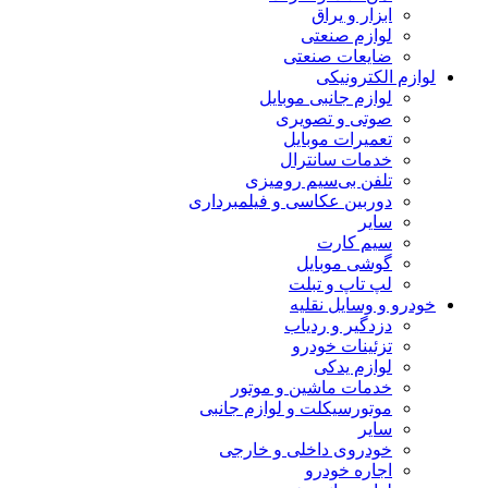
ابزار و یراق
لوازم صنعتی
ضایعات صنعتی
لوازم الکترونیکی
لوازم جانبی موبایل
صوتی و تصویری
تعمیرات موبایل
خدمات سانترال
تلفن بی‌سیم رومیزی
دوربین عکاسی و فیلمبرداری
سایر
سیم کارت
گوشی موبایل
لپ تاپ و تبلت
خودرو و وسایل نقلیه
دزدگیر و ردیاب
تزئینات خودرو
لوازم یدکی
خدمات ماشین و موتور
موتورسیکلت و لوازم جانبی
سایر
خودروی داخلی و خارجی
اجاره خودرو