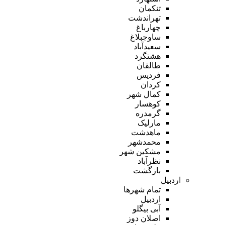
تنکمان
تهراندشت
چهارباغ
ساوجبلاغ
سعیدآباد
هشتگرد
طالقان
فردیس
کردان
کمال شهر
کوهسار
گرمدره
مارلیک
ماهدشت
محمدشهر
مشکین شهر
نظرآباد
بازگشت
اردبیل
تمام شهر‌ها
اردبیل
آبی بیگلو
اصلان دوز