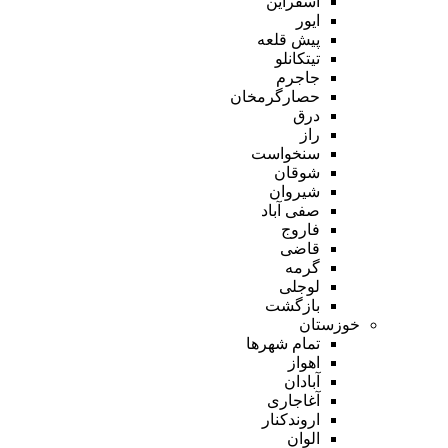
اسفراین
ایور
پیش قلعه
تیتکانلو
جاجرم
حصارگرمخان
درق
راز
سنخواست
شوقان
شیروان
صفی آباد
فاروج
قاضی
گرمه
لوجلی
بازگشت
خوزستان
تمام شهر‌ها
اهواز
آبادان
آغاجاری
اروندکنار
الوان