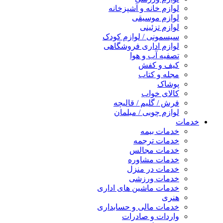
لوازم خانه و آشپزخانه
لوازم موسیقی
لوازم تزئینی
سیسمونی / لوازم کودک
لوازم اداری فروشگاهی
تصفیه آب و هوا
کیف و کفش
مجله و کتاب
پوشاک
کالای خواب
فرش / گلیم / قالیچه
لوازم چوبی / مبلمان
خدمات
خدمات بیمه
خدمات ترجمه
خدمات مجالس
خدمات مشاوره
خدمات در منزل
خدمات ورزشی
خدمات ماشین های اداری
هنری
خدمات مالی و حسابداری
واردات و صادرات