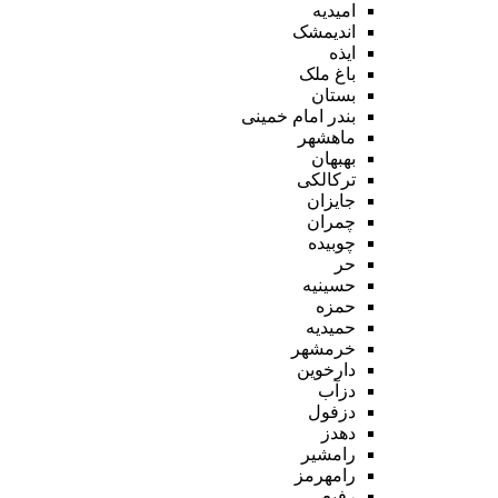
امیدیه
اندیمشک
ایذه
باغ ملک
بستان
بندر امام خمینی
ماهشهر
بهبهان
ترکالکی
جایزان
چمران
چوبیده
حر
حسینیه
حمزه
حمیدیه
خرمشهر
دارخوین
دزآب
دزفول
دهدز
رامشیر
رامهرمز
رفیع