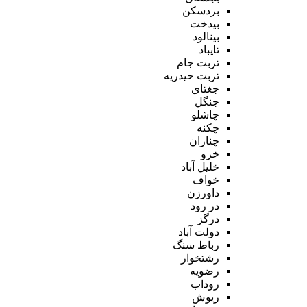
بردسکن
بیدخت
بینالود
تایباد
تربت جام
تربت حیدریه
جغتای
جنگل
چاشلو
چکنه
چناران
خرو
خلیل آباد
خواف
داورزن
در رود
درگز
دولت آباد
رباط سنگ
رشتخوار
رضویه
روداب
ریوش