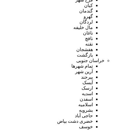
کیان
گندمان
گهرو
لردگان
مال خلیفه
ناغان
نافچ
نقنه
هفشجان
بازگشت
خراسان جنوبی
تمام شهر‌ها
آرین شهر
بیرجند
آیسک
ارسک
اسدیه
اسفدن
اسلامیه
بشرویه
حاجی آباد
خضری دشت بیاض
خوسف