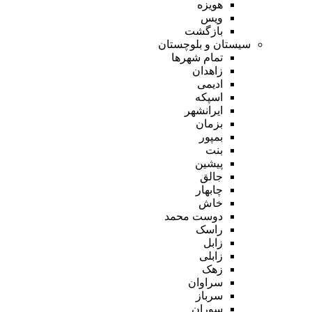
هویزه
ویس
بازگشت
سیستان و بلوچستان
تمام شهر‌ها
زاهدان
ادیمی
اسپکه
ایرانشهر
بزمان
بمپور
بنت
پیشین
جالق
چابهار
خاش
دوست محمد
راسک
زابل
زابلی
زهک
سراوان
سرباز
سوران