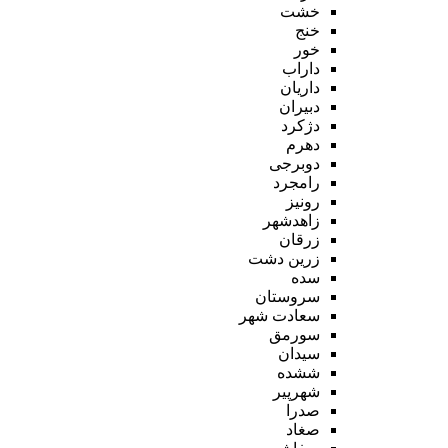
خشت
خنج
خور
داراب
داریان
دبیران
دژکرد
دهرم
دوبرجی
رامجرد
رونیز
زاهدشهر
زرقان
زرین دشت
سده
سروستان
سعادت شهر
سورمق
سیدان
ششده
شهرپیر
صدرا
صغاد