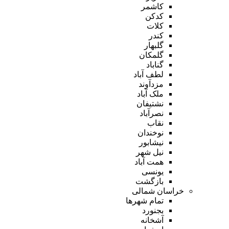
کاشمر
کدکن
کلات
کندر
گلبهار
گلمکان
گناباد
لطف آباد
مزدآوند
ملک آباد
نشتیفان
نصرآباد
نقاب
نوخندان
نیشابور
نیل شهر
همت آباد
یونسی
بازگشت
خراسان شمالی
تمام شهر‌ها
بجنورد
آشخانه