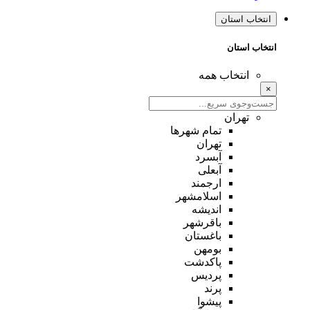
انتخاب استان
انتخاب استان
انتخاب همه
×
تهران
تمام شهر‌ها
تهران
آبسرد
آبعلی
ارجمند
اسلامشهر
اندیشه
باقرشهر
باغستان
بومهن
پاکدشت
پردیس
پرند
پیشوا