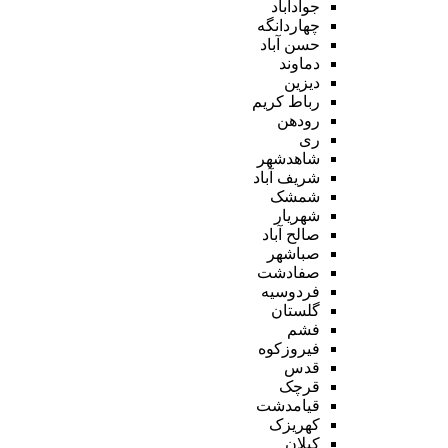
جوادآباد
چهاردانگه
حسن آباد
دماوند
دیزین
رباط کریم
رودهن
ری
شاهدشهر
شریف آباد
شمشک
شهریار
صالح آباد
صباشهر
صفادشت
فردوسیه
گلستان
فشم
فیروزکوه
قدس
قرچک
قیامدشت
کهریزک
کیلان