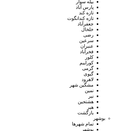
بیله سوار
پارس آباد
تازه کند
تازه کندانگوت
جعفرآباد
خلخال
رضی
سرعین
عنبران
فخرآباد
کلور
کوراییم
گرمی
گیوی
لاهرود
مشگین شهر
نمین
نیر
هشتجین
هیر
بازگشت
بوشهر
تمام شهر‌ها
بوشهر