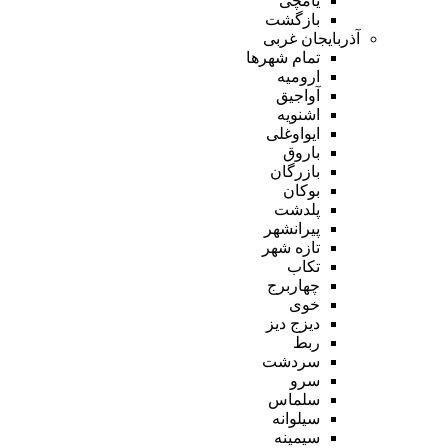
یامچی
بازگشت
آذربایجان غربی
تمام شهر‌ها
ارومیه
آواجیق
اشنویه
ایواوغلی
باروق
بازرگان
بوکان
پلدشت
پیرانشهر
تازه شهر
تکاب
چهاربرج
خوی
دیزج دیز
ربط
سردشت
سرو
سلماس
سیلوانه
سیمینه