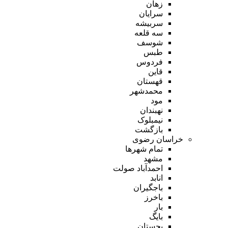
زهان
سرایان
سربیشه
سه قلعه
شوسف
طبس
فردوس
قاین
قهستان
محمدشهر
مود
نهبندان
نیمبلوک
بازگشت
خراسان رضوی
تمام شهر‌ها
مشهد
احمدآباد صولت
انابد
باجگیران
باخرز
بار
بایگ
بجستان