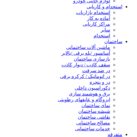
لوازم جانبی خودرو
استخدام و کاریابی
استخدام بازاریاب
آماده به کار
مراکز کاریابی
سایر
استخدام
ساختمان
ماشین آلات ساختمانی
آسانسور /پله برقی /بالابر
بازسازی ساختمان
سقف کاذب / دیوار کاذب
در ضد سرقت
در اتوماتیک / کرکره برقی
در و پنجره
دکوراسیون داخلی
برق و هوشمند سازی
ایزوگام و عایقهای رطوبتی
نمای ساختمان
شیشه ساختمان
نقاشی ساختمان
مصالح ساختمانی
خدمات ساختمانی
متفرقه