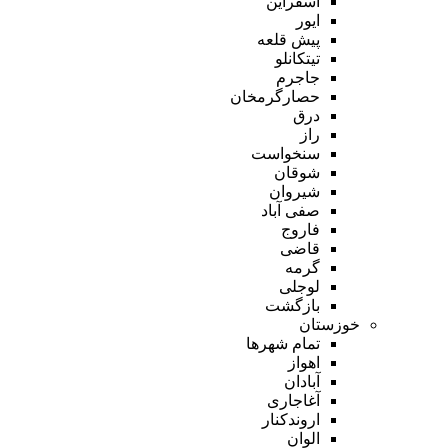
اسفراین
ایور
پیش قلعه
تیتکانلو
جاجرم
حصارگرمخان
درق
راز
سنخواست
شوقان
شیروان
صفی آباد
فاروج
قاضی
گرمه
لوجلی
بازگشت
خوزستان
تمام شهر‌ها
اهواز
آبادان
آغاجاری
اروندکنار
الوان