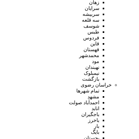
زهان
سرایان
سربیشه
سه قلعه
شوسف
طبس
فردوس
قاین
قهستان
محمدشهر
مود
نهبندان
نیمبلوک
بازگشت
خراسان رضوی
تمام شهر‌ها
مشهد
احمدآباد صولت
انابد
باجگیران
باخرز
بار
بایگ
بجستان