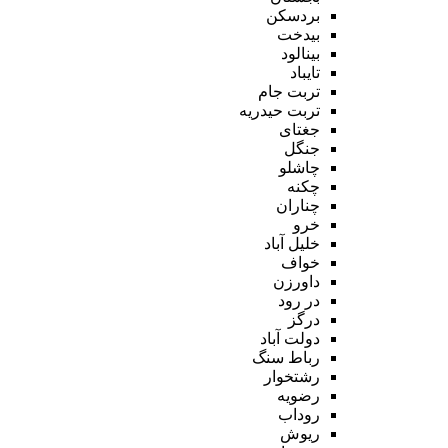
بردسکن
بیدخت
بینالود
تایباد
تربت جام
تربت حیدریه
جغتای
جنگل
چاشلو
چکنه
چناران
خرو
خلیل آباد
خواف
داورزن
در رود
درگز
دولت آباد
رباط سنگ
رشتخوار
رضویه
روداب
ریوش