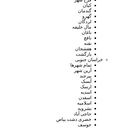
کیان
گندمان
گهرو
لردگان
مال خلیفه
ناغان
نافچ
نقنه
هفشجان
بازگشت
خراسان جنوبی
تمام شهر‌ها
آرین شهر
بیرجند
آیسک
ارسک
اسدیه
اسفدن
اسلامیه
بشرویه
حاجی آباد
خضری دشت بیاض
خوسف