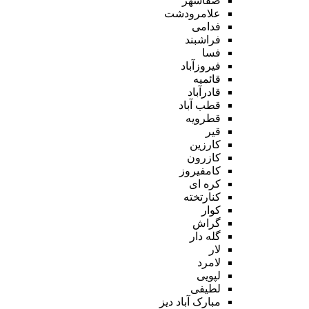
صفاشهر
علامرودشت
فدامی
فراشبند
فسا
فیروزآباد
قائمیه
قادرآباد
قطب آباد
قطرویه
قیر
کارزین
کازرون
کامفیروز
کره ای
کنارتخته
کوار
گراش
گله دار
لار
لامرد
لپویی
لطیفی
مبارک آباد دیز