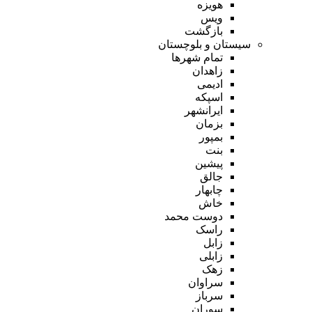
هویزه
ویس
بازگشت
سیستان و بلوچستان
تمام شهر‌ها
زاهدان
ادیمی
اسپکه
ایرانشهر
بزمان
بمپور
بنت
پیشین
جالق
چابهار
خاش
دوست محمد
راسک
زابل
زابلی
زهک
سراوان
سرباز
سوران