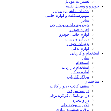
تعمیرات موبایل
خودرو و وسایل نقلیه
خدمات ماشین و موتور
موتورسیکلت و لوازم جانبی
سایر
خودروی داخلی و خارجی
اجاره خودرو
لوازم جانبی خودرو
دزدگیر و ردیاب
تزئینات خودرو
لوازم یدکی
استخدام و کاریابی
سایر
استخدام
استخدام بازاریاب
آماده به کار
مراکز کاریابی
ساختمان
سقف کاذب / دیوار کاذب
در ضد سرقت
در اتوماتیک / کرکره برقی
در و پنجره
دکوراسیون داخلی
برق و هوشمند سازی