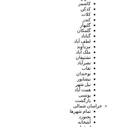
کاشمر
کدکن
کلات
کندر
گلبهار
گلمکان
گناباد
لطف آباد
مزدآوند
ملک آباد
نشتیفان
نصرآباد
نقاب
نوخندان
نیشابور
نیل شهر
همت آباد
یونسی
بازگشت
خراسان شمالی
تمام شهر‌ها
بجنورد
آشخانه