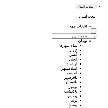
انتخاب استان
انتخاب استان
انتخاب همه
×
تهران
تمام شهر‌ها
تهران
آبسرد
آبعلی
ارجمند
اسلامشهر
اندیشه
باقرشهر
باغستان
بومهن
پاکدشت
پردیس
پرند
پیشوا