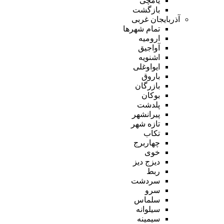
یامچی
بازگشت
آذربایجان غربی
تمام شهر‌ها
ارومیه
آواجیق
اشنویه
ایواوغلی
باروق
بازرگان
بوکان
پلدشت
پیرانشهر
تازه شهر
تکاب
چهاربرج
خوی
دیزج دیز
ربط
سردشت
سرو
سلماس
سیلوانه
سیمینه