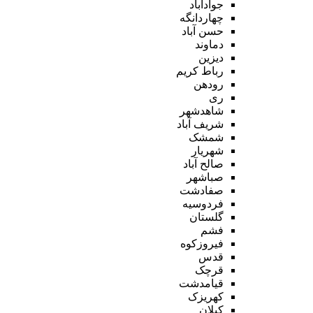
جوادآباد
چهاردانگه
حسن آباد
دماوند
دیزین
رباط کریم
رودهن
ری
شاهدشهر
شریف آباد
شمشک
شهریار
صالح آباد
صباشهر
صفادشت
فردوسیه
گلستان
فشم
فیروزکوه
قدس
قرچک
قیامدشت
کهریزک
کیلان