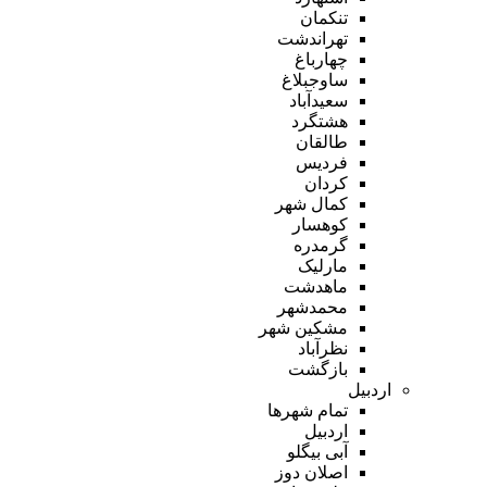
تنکمان
تهراندشت
چهارباغ
ساوجبلاغ
سعیدآباد
هشتگرد
طالقان
فردیس
کردان
کمال شهر
کوهسار
گرمدره
مارلیک
ماهدشت
محمدشهر
مشکین شهر
نظرآباد
بازگشت
اردبیل
تمام شهر‌ها
اردبیل
آبی بیگلو
اصلان دوز