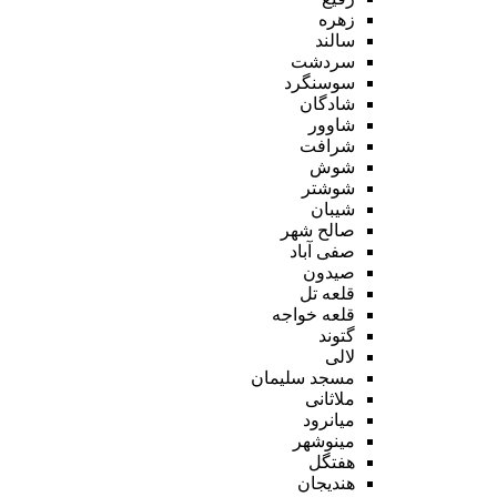
زهره
سالند
سردشت
سوسنگرد
شادگان
شاوور
شرافت
شوش
شوشتر
شیبان
صالح شهر
صفی آباد
صیدون
قلعه تل
قلعه خواجه
گتوند
لالی
مسجد سلیمان
ملاثانی
میانرود
مینوشهر
هفتگل
هندیجان