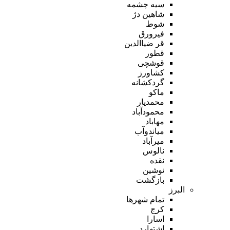
سیه چشمه
شاهین دژ
شوط
فیرورق
قر ضیاالدین
قطور
قوشچی
کشاورز
گردکشانه
ماکو
محمدیار
محمودآباد
مهاباد
میاندوآب
میرآباد
نالوس
نقده
نوشین
بازگشت
البرز
تمام شهر‌ها
کرج
اسارا
اشتهارد