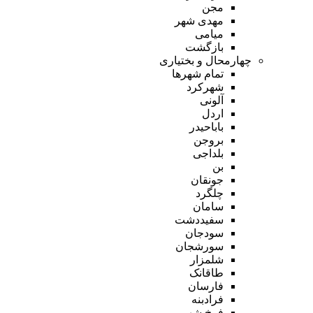
مجن
مهدی شهر
میامی
بازگشت
چهارمحال و بختیاری
تمام شهر‌ها
شهرکرد
آلونی
اردل
باباحیدر
بروجن
بلداجی
بن
جونقان
چلگرد
سامان
سفیددشت
سودجان
سورشجان
شلمزار
طاقانک
فارسان
فرادبنه
فرخ شهر