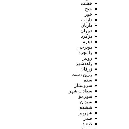
خشت
خنج
خور
داراب
داریان
دبیران
دژکرد
دهرم
دوبرجی
رامجرد
رونیز
زاهدشهر
زرقان
زرین دشت
سده
سروستان
سعادت شهر
سورمق
سیدان
ششده
شهرپیر
صدرا
صغاد