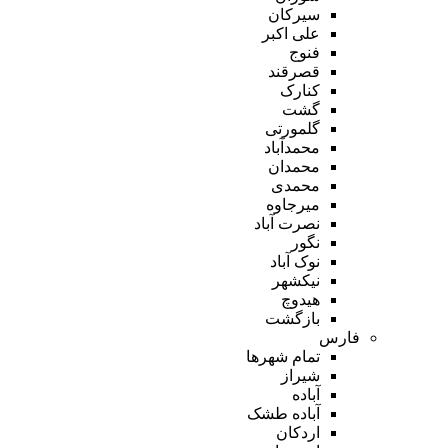
سیرکان
علی اکبر
فنوج
قصرقند
کنارک
گشت
گلمورتی
محمدآباد
محمدان
محمدی
میرجاوه
نصرت آباد
نگور
نوک آباد
نیکشهر
هیدوچ
بازگشت
فارس
تمام شهر‌ها
شیراز
آباده
آباده طشک
اردکان