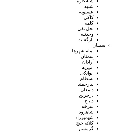
شبانکاره
شنبه
عسلویه
کاکی
کلمه
نخل تقی
وحدتیه
بازگشت
سمنان
تمام شهر‌ها
سمنان
آرادان
امیریه
ایوانکی
بسطام
بیارجمند
دامغان
درجزین
دیباج
سرخه
شاهرود
شهمیرزاد
کلاته خیج
گرمسار