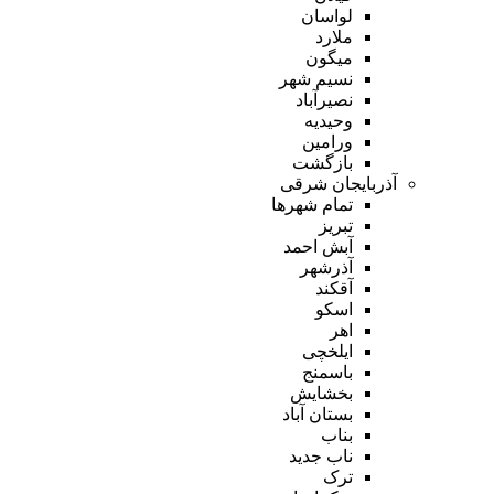
لواسان
ملارد
میگون
نسیم شهر
نصیرآباد
وحیدیه
ورامین
بازگشت
آذربایجان شرقی
تمام شهر‌ها
تبریز
آبش احمد
آذرشهر
آقکند
اسکو
اهر
ایلخچی
باسمنج
بخشایش
بستان آباد
بناب
ناب جدید
ترک