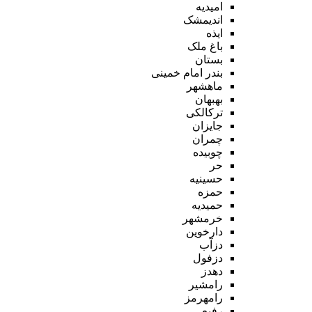
امیدیه
اندیمشک
ایذه
باغ ملک
بستان
بندر امام خمینی
ماهشهر
بهبهان
ترکالکی
جایزان
چمران
چوبیده
حر
حسینیه
حمزه
حمیدیه
خرمشهر
دارخوین
دزآب
دزفول
دهدز
رامشیر
رامهرمز
رفیع