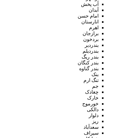
آب پخش
آبدان
امام حسن
انارستان
اهرم
برازجان
بردخون
بندردیر
بندردیلم
بندر ریگ
بندر کنگان
بندر گناوه
بنک
تنگ ارم
جم
چغادک
خارک
خورموج
دالکی
دلوار
ریز
سعدآباد
سیراف