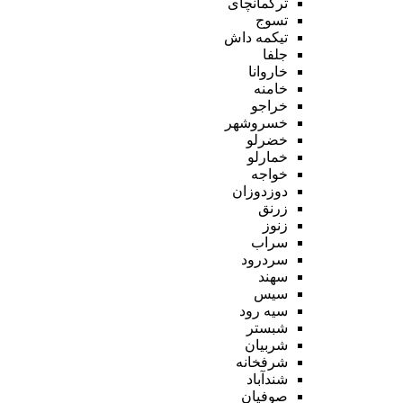
ترکمانچای
تسوج
تیکمه داش
جلفا
خاروانا
خامنه
خراجو
خسروشهر
خضرلو
خمارلو
خواجه
دوزدوزان
زرنق
زنوز
سراب
سردرود
سهند
سیس
سیه رود
شبستر
شربیان
شرفخانه
شندآباد
صوفیان