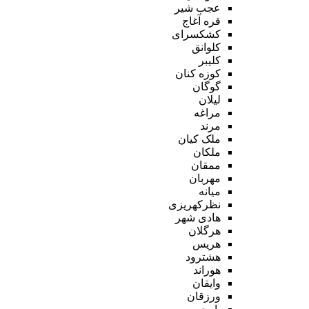
عجب شیر
قره آغاج
کشکسرای
کلوانق
کلیبر
کوزه کنان
گوگان
لیلان
مراغه
مرند
ملک کیان
ملکان
ممقان
مهربان
میانه
نظرکهریزی
هادی شهر
هرگلان
هریس
هشترود
هوراند
وایقان
ورزقان