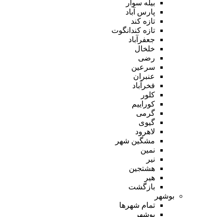
بیله سوار
پارس آباد
تازه کند
تازه کندانگوت
جعفرآباد
خلخال
رضی
سرعین
عنبران
فخرآباد
کلور
کوراییم
گرمی
گیوی
لاهرود
مشگین شهر
نمین
نیر
هشتجین
هیر
بازگشت
بوشهر
تمام شهر‌ها
بوشهر