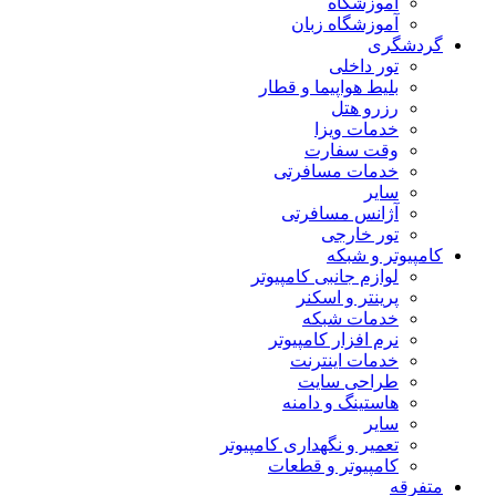
آموزشگاه
آموزشگاه زبان
گردشگری
تور داخلی
بلیط هواپیما و قطار
رزرو هتل
خدمات ویزا
وقت سفارت
خدمات مسافرتی
سایر
آژانس مسافرتی
تور خارجی
کامپیوتر و شبکه
لوازم جانبی کامپیوتر
پرینتر و اسکنر
خدمات شبکه
نرم افزار کامپیوتر
خدمات اینترنت
طراحی سایت
هاستینگ و دامنه
سایر
تعمیر و نگهداری کامپیوتر
کامپیوتر و قطعات
متفرقه