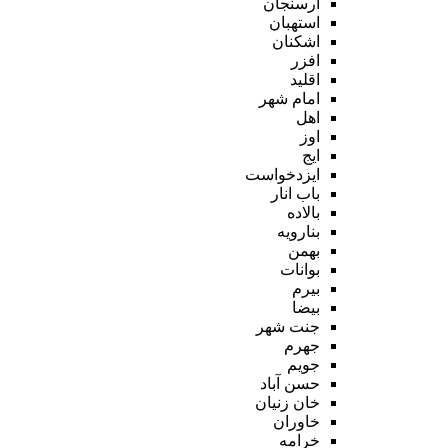
ارسنجان
استهبان
اشکنان
افزر
اقلید
امام شهر
اهل
اوز
ایج
ایزدخواست
باب انار
بالاده
بنارویه
بهمن
بوانات
بیرم
بیضا
جنت شهر
جهرم
جویم
حسن آباد
خان زنیان
خاوران
خرامه