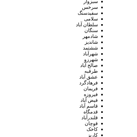
سبزوار
سرخس
سفیدسنگ
سلامی
سلطان آباد
سنگان
شادمهر
شاندیز
ششتمد
شهرآباد
شهرزو
صالح آباد
طرقبه
عشق آباد
فرهادگرد
فریمان
فیروزه
فیض آباد
قاسم آباد
قدمگاه
قلندرآباد
قوچان
کاخک
کاریز