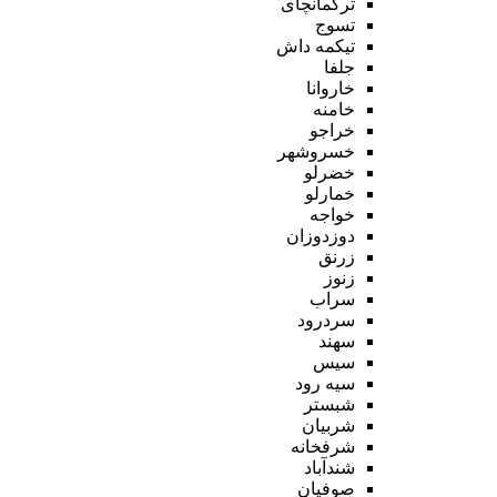
ترکمانچای
تسوج
تیکمه داش
جلفا
خاروانا
خامنه
خراجو
خسروشهر
خضرلو
خمارلو
خواجه
دوزدوزان
زرنق
زنوز
سراب
سردرود
سهند
سیس
سیه رود
شبستر
شربیان
شرفخانه
شندآباد
صوفیان