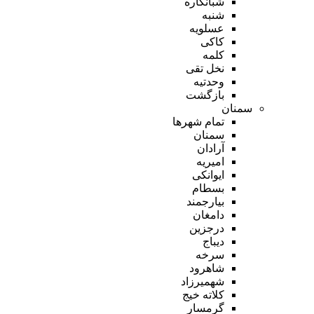
شبانکاره
شنبه
عسلویه
کاکی
کلمه
نخل تقی
وحدتیه
بازگشت
سمنان
تمام شهر‌ها
سمنان
آرادان
امیریه
ایوانکی
بسطام
بیارجمند
دامغان
درجزین
دیباج
سرخه
شاهرود
شهمیرزاد
کلاته خیج
گرمسار