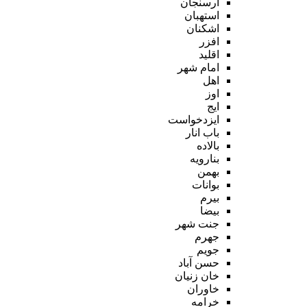
ارسنجان
استهبان
اشکنان
افزر
اقلید
امام شهر
اهل
اوز
ایج
ایزدخواست
باب انار
بالاده
بنارویه
بهمن
بوانات
بیرم
بیضا
جنت شهر
جهرم
جویم
حسن آباد
خان زنیان
خاوران
خرامه