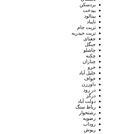
بردسکن
بیدخت
بینالود
تایباد
تربت جام
تربت حیدریه
جغتای
جنگل
چاشلو
چکنه
چناران
خرو
خلیل آباد
خواف
داورزن
در رود
درگز
دولت آباد
رباط سنگ
رشتخوار
رضویه
روداب
ریوش