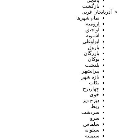
یامچی
بازگشت
آذربایجان غربی
تمام شهر‌ها
ارومیه
آواجیق
اشنویه
ایواوغلی
باروق
بازرگان
بوکان
پلدشت
پیرانشهر
تازه شهر
تکاب
چهاربرج
خوی
دیزج دیز
ربط
سردشت
سرو
سلماس
سیلوانه
سیمینه