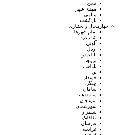
مجن
مهدی شهر
میامی
بازگشت
چهارمحال و بختیاری
تمام شهر‌ها
شهرکرد
آلونی
اردل
باباحیدر
بروجن
بلداجی
بن
جونقان
چلگرد
سامان
سفیددشت
سودجان
سورشجان
شلمزار
طاقانک
فارسان
فرادبنه
فرخ شهر