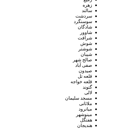
زهره
سالند
سردشت
سوسنگرد
شادگان
شاوور
شرافت
شوش
شوشتر
شیبان
صالح شهر
صفی آباد
صیدون
قلعه تل
قلعه خواجه
گتوند
لالی
مسجد سلیمان
ملاثانی
میانرود
مینوشهر
هفتگل
هندیجان