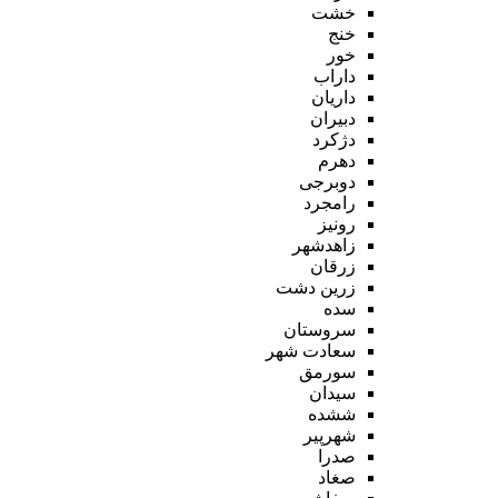
خشت
خنج
خور
داراب
داریان
دبیران
دژکرد
دهرم
دوبرجی
رامجرد
رونیز
زاهدشهر
زرقان
زرین دشت
سده
سروستان
سعادت شهر
سورمق
سیدان
ششده
شهرپیر
صدرا
صغاد