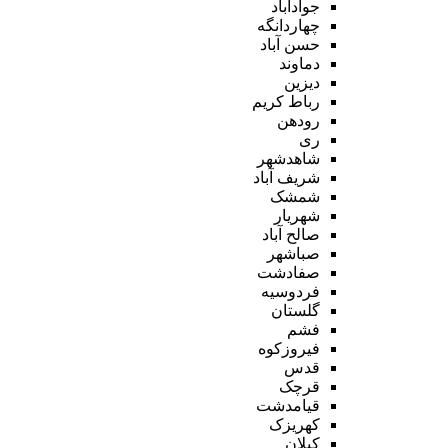
جوادآباد
چهاردانگه
حسن آباد
دماوند
دیزین
رباط کریم
رودهن
ری
شاهدشهر
شریف آباد
شمشک
شهریار
صالح آباد
صباشهر
صفادشت
فردوسیه
گلستان
فشم
فیروزکوه
قدس
قرچک
قیامدشت
کهریزک
کیلان