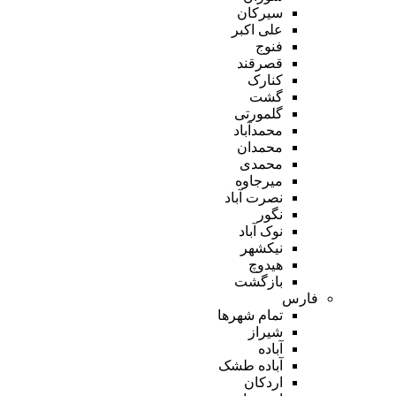
سیرکان
علی اکبر
فنوج
قصرقند
کنارک
گشت
گلمورتی
محمدآباد
محمدان
محمدی
میرجاوه
نصرت آباد
نگور
نوک آباد
نیکشهر
هیدوچ
بازگشت
فارس
تمام شهر‌ها
شیراز
آباده
آباده طشک
اردکان