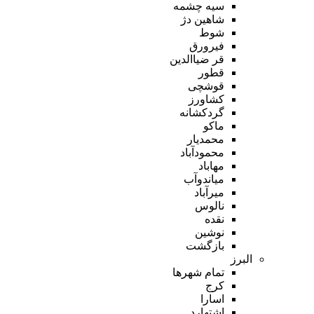
سیه چشمه
شاهین دژ
شوط
فیرورق
قر ضیاالدین
قطور
قوشچی
کشاورز
گردکشانه
ماکو
محمدیار
محمودآباد
مهاباد
میاندوآب
میرآباد
نالوس
نقده
نوشین
بازگشت
البرز
تمام شهر‌ها
کرج
اسارا
اشتهارد