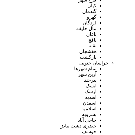
کیان
گندمان
گهرو
لردگان
مال خلیفه
ناغان
نافچ
نقنه
هفشجان
بازگشت
خراسان جنوبی
تمام شهر‌ها
آرین شهر
بیرجند
آیسک
ارسک
اسدیه
اسفدن
اسلامیه
بشرویه
حاجی آباد
خضری دشت بیاض
خوسف