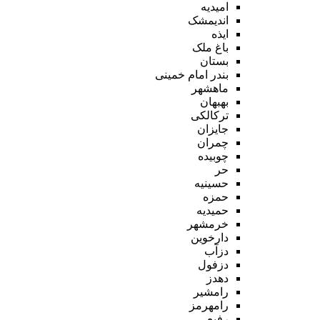
امیدیه
اندیمشک
ایذه
باغ ملک
بستان
بندر امام خمینی
ماهشهر
بهبهان
ترکالکی
جایزان
چمران
چوبیده
حر
حسینیه
حمزه
حمیدیه
خرمشهر
دارخوین
دزآب
دزفول
دهدز
رامشیر
رامهرمز
رفیع