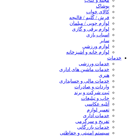
مجله و کتاب
پوشاک
کالای خواب
فرش / گلیم / قالیچه
لوازم چوبی / مبلمان
لوازم برقی و گازی
اسباب بازی
سایر
لوازم ورزشی
لوازم خانه و آشپزخانه
خدمات
خدمات ورزشی
خدمات ماشین های اداری
هنری
خدمات مالی و حسابداری
واردات و صادرات
ثبت شرکت و برند
چاپ و تبلیغات
آتلیه عکاسی
تعمیر لوازم
خدمات اداری
تفریح و سرگرمی
خدمات بازرگانی
سیستم امنیتی و حفاظتی