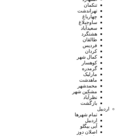
تنکمان
تهراندشت
چهارباغ
ساوجبلاغ
سعیدآباد
هشتگرد
طالقان
فردیس
کردان
کمال شهر
کوهسار
گرمدره
مارلیک
ماهدشت
محمدشهر
مشکین شهر
نظرآباد
بازگشت
اردبیل
تمام شهر‌ها
اردبیل
آبی بیگلو
اصلان دوز