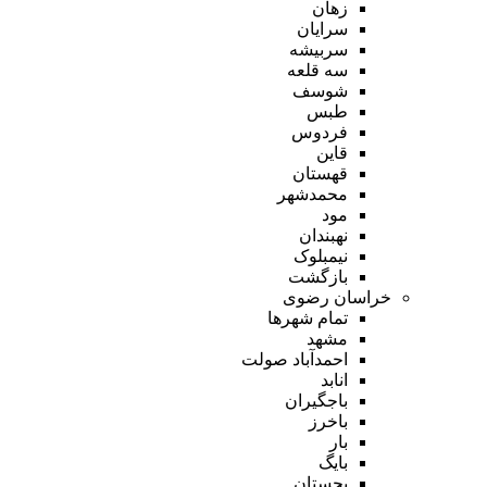
زهان
سرایان
سربیشه
سه قلعه
شوسف
طبس
فردوس
قاین
قهستان
محمدشهر
مود
نهبندان
نیمبلوک
بازگشت
خراسان رضوی
تمام شهر‌ها
مشهد
احمدآباد صولت
انابد
باجگیران
باخرز
بار
بایگ
بجستان