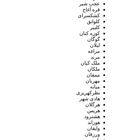
عجب شیر
قره آغاج
کشکسرای
کلوانق
کلیبر
کوزه کنان
گوگان
لیلان
مراغه
مرند
ملک کیان
ملکان
ممقان
مهربان
میانه
نظرکهریزی
هادی شهر
هرگلان
هریس
هشترود
هوراند
وایقان
ورزقان