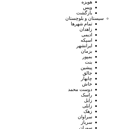
هویزه
ویس
بازگشت
سیستان و بلوچستان
تمام شهر‌ها
زاهدان
ادیمی
اسپکه
ایرانشهر
بزمان
بمپور
بنت
پیشین
جالق
چابهار
خاش
دوست محمد
راسک
زابل
زابلی
زهک
سراوان
سرباز
سوران