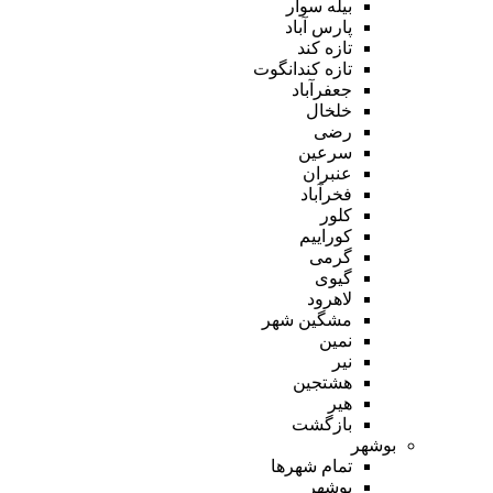
بیله سوار
پارس آباد
تازه کند
تازه کندانگوت
جعفرآباد
خلخال
رضی
سرعین
عنبران
فخرآباد
کلور
کوراییم
گرمی
گیوی
لاهرود
مشگین شهر
نمین
نیر
هشتجین
هیر
بازگشت
بوشهر
تمام شهر‌ها
بوشهر