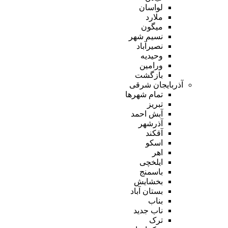
لواسان
ملارد
میگون
نسیم شهر
نصیرآباد
وحیدیه
ورامین
بازگشت
آذربایجان شرقی
تمام شهر‌ها
تبریز
آبش احمد
آذرشهر
آقکند
اسکو
اهر
ایلخچی
باسمنج
بخشایش
بستان آباد
بناب
ناب جدید
ترک