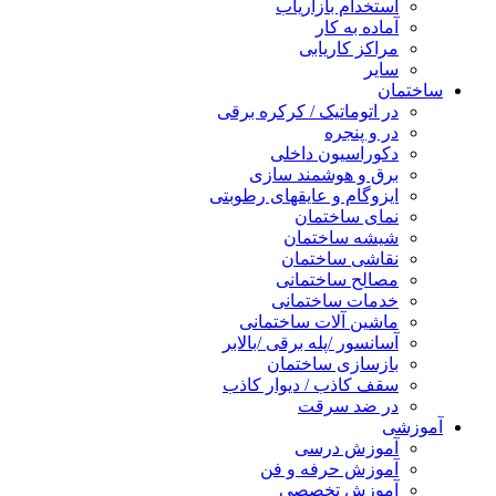
استخدام بازاریاب
آماده به کار
مراکز کاریابی
سایر
ساختمان
در اتوماتیک / کرکره برقی
در و پنجره
دکوراسیون داخلی
برق و هوشمند سازی
ایزوگام و عایقهای رطوبتی
نمای ساختمان
شیشه ساختمان
نقاشی ساختمان
مصالح ساختمانی
خدمات ساختمانی
ماشین آلات ساختمانی
آسانسور /پله برقی /بالابر
بازسازی ساختمان
سقف کاذب / دیوار کاذب
در ضد سرقت
آموزشی
آموزش درسی
آموزش حرفه و فن
آموزش تخصصی