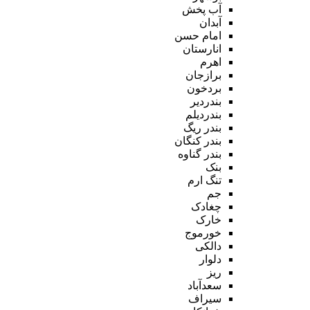
آب پخش
آبدان
امام حسن
انارستان
اهرم
برازجان
بردخون
بندردیر
بندردیلم
بندر ریگ
بندر کنگان
بندر گناوه
بنک
تنگ ارم
جم
چغادک
خارک
خورموج
دالکی
دلوار
ریز
سعدآباد
سیراف