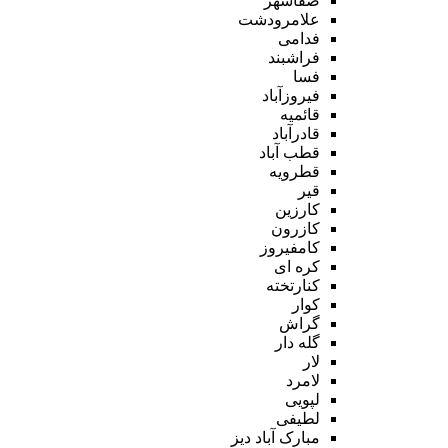
صفاشهر
علامرودشت
فدامی
فراشبند
فسا
فیروزآباد
قائمیه
قادرآباد
قطب آباد
قطرویه
قیر
کارزین
کازرون
کامفیروز
کره ای
کنارتخته
کوار
گراش
گله دار
لار
لامرد
لپویی
لطیفی
مبارک آباد دیز