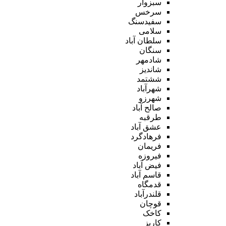
سبزوار
سرخس
سفیدسنگ
سلامی
سلطان آباد
سنگان
شادمهر
شاندیز
ششتمد
شهرآباد
شهرزو
صالح آباد
طرقبه
عشق آباد
فرهادگرد
فریمان
فیروزه
فیض آباد
قاسم آباد
قدمگاه
قلندرآباد
قوچان
کاخک
کاریز