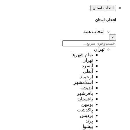
انتخاب استان
انتخاب استان
انتخاب همه
×
تهران
تمام شهر‌ها
تهران
آبسرد
آبعلی
ارجمند
اسلامشهر
اندیشه
باقرشهر
باغستان
بومهن
پاکدشت
پردیس
پرند
پیشوا