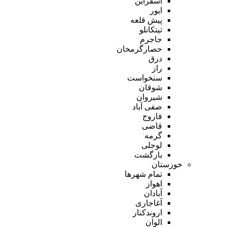
اسفراین
ایور
پیش قلعه
تیتکانلو
جاجرم
حصارگرمخان
درق
راز
سنخواست
شوقان
شیروان
صفی آباد
فاروج
قاضی
گرمه
لوجلی
بازگشت
خوزستان
تمام شهر‌ها
اهواز
آبادان
آغاجاری
اروندکنار
الوان