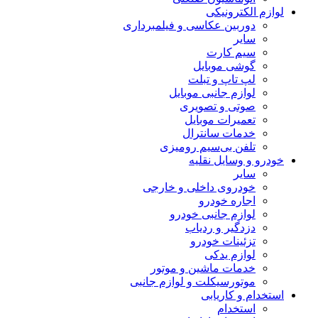
لوازم الکترونیکی
دوربین عکاسی و فیلمبرداری
سایر
سیم کارت
گوشی موبایل
لپ تاپ و تبلت
لوازم جانبی موبایل
صوتی و تصویری
تعمیرات موبایل
خدمات سانترال
تلفن بی‌سیم رومیزی
خودرو و وسایل نقلیه
سایر
خودروی داخلی و خارجی
اجاره خودرو
لوازم جانبی خودرو
دزدگیر و ردیاب
تزئینات خودرو
لوازم یدکی
خدمات ماشین و موتور
موتورسیکلت و لوازم جانبی
استخدام و کاریابی
استخدام