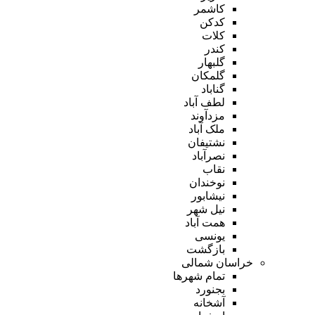
کاشمر
کدکن
کلات
کندر
گلبهار
گلمکان
گناباد
لطف آباد
مزدآوند
ملک آباد
نشتیفان
نصرآباد
نقاب
نوخندان
نیشابور
نیل شهر
همت آباد
یونسی
بازگشت
خراسان شمالی
تمام شهر‌ها
بجنورد
آشخانه