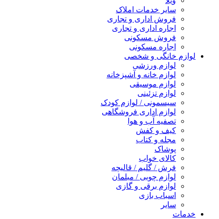
ویلا
سایر خدمات املاک
فروش اداری و تجاری
اجاره اداری و تجاری
فروش مسکونی
اجاره مسکونی
لوازم خانگی و شخصی
لوازم ورزشی
لوازم خانه و آشپزخانه
لوازم موسیقی
لوازم تزئینی
سیسمونی / لوازم کودک
لوازم اداری فروشگاهی
تصفیه آب و هوا
کیف و کفش
مجله و کتاب
پوشاک
کالای خواب
فرش / گلیم / قالیچه
لوازم چوبی / مبلمان
لوازم برقی و گازی
اسباب بازی
سایر
خدمات