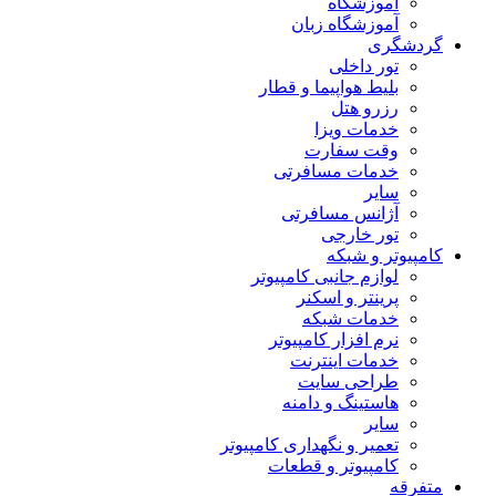
آموزشگاه
آموزشگاه زبان
گردشگری
تور داخلی
بلیط هواپیما و قطار
رزرو هتل
خدمات ویزا
وقت سفارت
خدمات مسافرتی
سایر
آژانس مسافرتی
تور خارجی
کامپیوتر و شبکه
لوازم جانبی کامپیوتر
پرینتر و اسکنر
خدمات شبکه
نرم افزار کامپیوتر
خدمات اینترنت
طراحی سایت
هاستینگ و دامنه
سایر
تعمیر و نگهداری کامپیوتر
کامپیوتر و قطعات
متفرقه