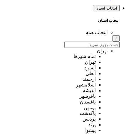
انتخاب استان
انتخاب استان
انتخاب همه
×
تهران
تمام شهر‌ها
تهران
آبسرد
آبعلی
ارجمند
اسلامشهر
اندیشه
باقرشهر
باغستان
بومهن
پاکدشت
پردیس
پرند
پیشوا