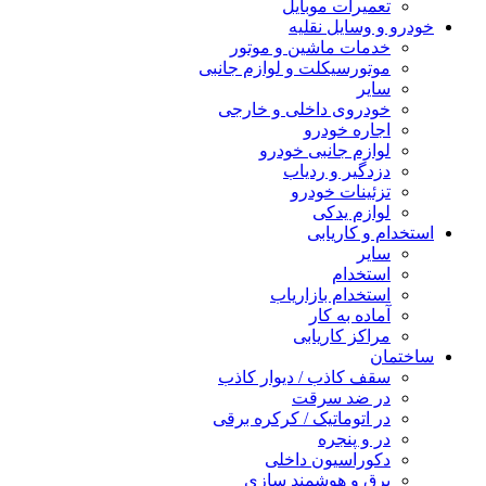
تعمیرات موبایل
خودرو و وسایل نقلیه
خدمات ماشین و موتور
موتورسیکلت و لوازم جانبی
سایر
خودروی داخلی و خارجی
اجاره خودرو
لوازم جانبی خودرو
دزدگیر و ردیاب
تزئینات خودرو
لوازم یدکی
استخدام و کاریابی
سایر
استخدام
استخدام بازاریاب
آماده به کار
مراکز کاریابی
ساختمان
سقف کاذب / دیوار کاذب
در ضد سرقت
در اتوماتیک / کرکره برقی
در و پنجره
دکوراسیون داخلی
برق و هوشمند سازی