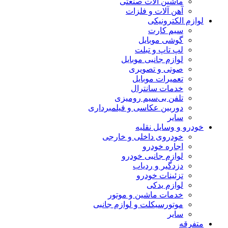
ماشین آلات صنعتی
آهن آلات و فلزات
لوازم الکترونیکی
سیم کارت
گوشی موبایل
لپ تاپ و تبلت
لوازم جانبی موبایل
صوتی و تصویری
تعمیرات موبایل
خدمات سانترال
تلفن بی‌سیم رومیزی
دوربین عکاسی و فیلمبرداری
سایر
خودرو و وسایل نقلیه
خودروی داخلی و خارجی
اجاره خودرو
لوازم جانبی خودرو
دزدگیر و ردیاب
تزئینات خودرو
لوازم یدکی
خدمات ماشین و موتور
موتورسیکلت و لوازم جانبی
سایر
متفرقه