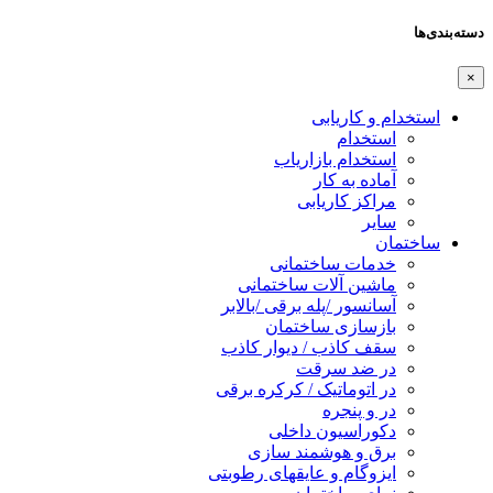
دسته‌بندی‌ها
×
استخدام و کاریابی
استخدام
استخدام بازاریاب
آماده به کار
مراکز کاریابی
سایر
ساختمان
خدمات ساختمانی
ماشین آلات ساختمانی
آسانسور /پله برقی /بالابر
بازسازی ساختمان
سقف کاذب / دیوار کاذب
در ضد سرقت
در اتوماتیک / کرکره برقی
در و پنجره
دکوراسیون داخلی
برق و هوشمند سازی
ایزوگام و عایقهای رطوبتی