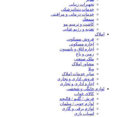
تجهیزات زیبایی
خدمات دندانپزشکی
خدمات درمانی و مراقبتی
سمعک
کاشت و ترمیم مو
تغذیه و رژیم غذایی
املاک
فروش مسکونی
اجاره مسکونی
اجاره اتاق و پانسیون
زمین و باغ
ملک صنعتی
مشاور املاک
ویلا
سایر خدمات املاک
فروش اداری و تجاری
اجاره اداری و تجاری
لوازم خانگی و شخصی
کالای خواب
فرش / گلیم / قالیچه
لوازم چوبی / مبلمان
لوازم برقی و گازی
اسباب بازی