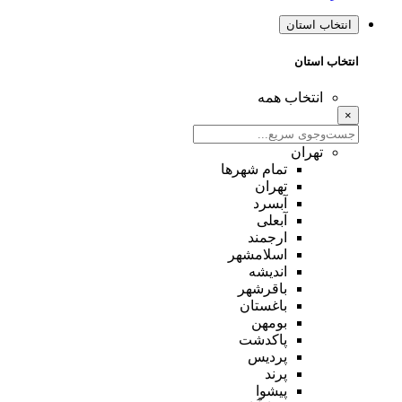
انتخاب استان
انتخاب استان
انتخاب همه
×
تهران
تمام شهر‌ها
تهران
آبسرد
آبعلی
ارجمند
اسلامشهر
اندیشه
باقرشهر
باغستان
بومهن
پاکدشت
پردیس
پرند
پیشوا