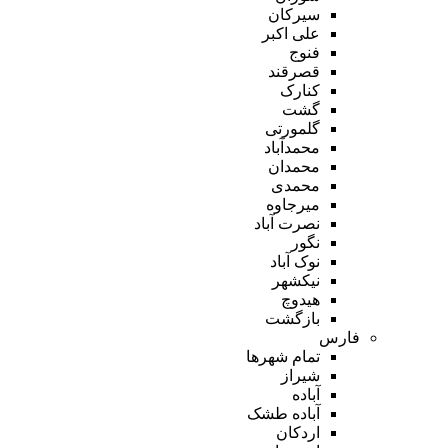
سیرکان
علی اکبر
فنوج
قصرقند
کنارک
گشت
گلمورتی
محمدآباد
محمدان
محمدی
میرجاوه
نصرت آباد
نگور
نوک آباد
نیکشهر
هیدوچ
بازگشت
فارس
تمام شهر‌ها
شیراز
آباده
آباده طشک
اردکان