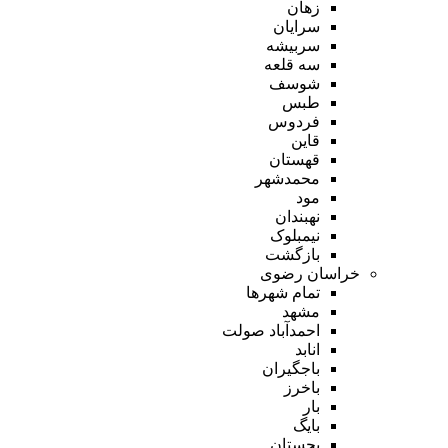
زهان
سرایان
سربیشه
سه قلعه
شوسف
طبس
فردوس
قاین
قهستان
محمدشهر
مود
نهبندان
نیمبلوک
بازگشت
خراسان رضوی
تمام شهر‌ها
مشهد
احمدآباد صولت
انابد
باجگیران
باخرز
بار
بایگ
بجستان