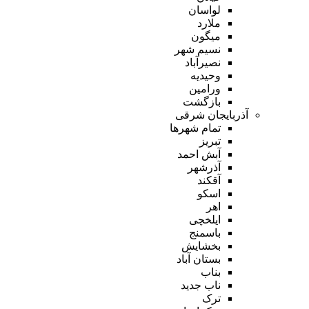
لواسان
ملارد
میگون
نسیم شهر
نصیرآباد
وحیدیه
ورامین
بازگشت
آذربایجان شرقی
تمام شهر‌ها
تبریز
آبش احمد
آذرشهر
آقکند
اسکو
اهر
ایلخچی
باسمنج
بخشایش
بستان آباد
بناب
ناب جدید
ترک