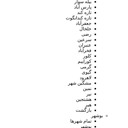
بیله سوار
پارس آباد
تازه کند
تازه کندانگوت
جعفرآباد
خلخال
رضی
سرعین
عنبران
فخرآباد
کلور
کوراییم
گرمی
گیوی
لاهرود
مشگین شهر
نمین
نیر
هشتجین
هیر
بازگشت
بوشهر
تمام شهر‌ها
بوشهر