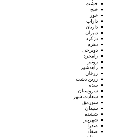
خشت
خنج
خور
داراب
داریان
دبیران
دژکرد
دهرم
دوبرجی
رامجرد
رونیز
زاهدشهر
زرقان
زرین دشت
سده
سروستان
سعادت شهر
سورمق
سیدان
ششده
شهرپیر
صدرا
صغاد