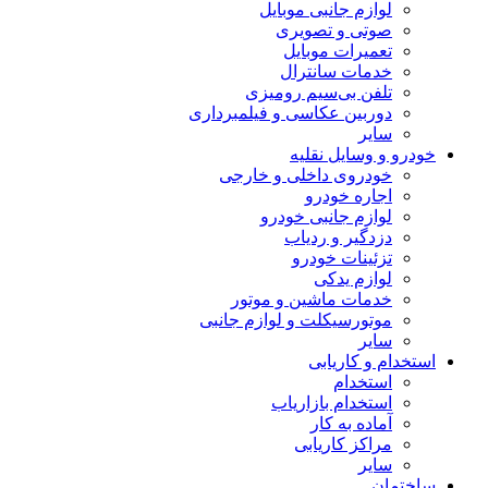
لوازم جانبی موبایل
صوتی و تصویری
تعمیرات موبایل
خدمات سانترال
تلفن بی‌سیم رومیزی
دوربین عکاسی و فیلمبرداری
سایر
خودرو و وسایل نقلیه
خودروی داخلی و خارجی
اجاره خودرو
لوازم جانبی خودرو
دزدگیر و ردیاب
تزئینات خودرو
لوازم یدکی
خدمات ماشین و موتور
موتورسیکلت و لوازم جانبی
سایر
استخدام و کاریابی
استخدام
استخدام بازاریاب
آماده به کار
مراکز کاریابی
سایر
ساختمان