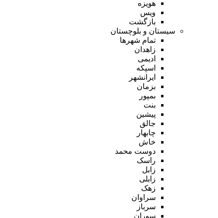
هویزه
ویس
بازگشت
سیستان و بلوچستان
تمام شهر‌ها
زاهدان
ادیمی
اسپکه
ایرانشهر
بزمان
بمپور
بنت
پیشین
جالق
چابهار
خاش
دوست محمد
راسک
زابل
زابلی
زهک
سراوان
سرباز
سوران