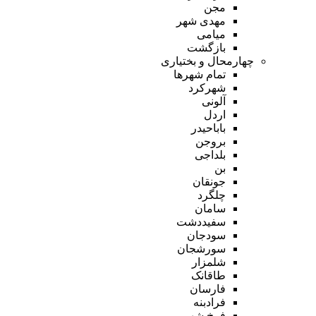
مجن
مهدی شهر
میامی
بازگشت
چهارمحال و بختیاری
تمام شهر‌ها
شهرکرد
آلونی
اردل
باباحیدر
بروجن
بلداجی
بن
جونقان
چلگرد
سامان
سفیددشت
سودجان
سورشجان
شلمزار
طاقانک
فارسان
فرادبنه
فرخ شهر