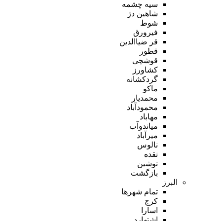
سیه چشمه
شاهین دژ
شوط
فیرورق
قر ضیاالدین
قطور
قوشچی
کشاورز
گردکشانه
ماکو
محمدیار
محمودآباد
مهاباد
میاندوآب
میرآباد
نالوس
نقده
نوشین
بازگشت
البرز
تمام شهر‌ها
کرج
اسارا
اشتهارد