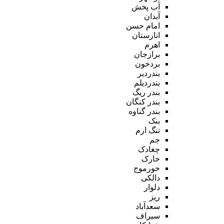
آب پخش
آبدان
امام حسن
انارستان
اهرم
برازجان
بردخون
بندردیر
بندردیلم
بندر ریگ
بندر کنگان
بندر گناوه
بنک
تنگ ارم
جم
چغادک
خارک
خورموج
دالکی
دلوار
ریز
سعدآباد
سیراف