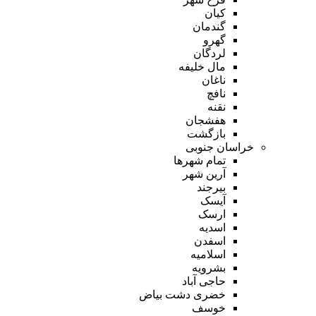
کیان
گندمان
گهرو
لردگان
مال خلیفه
ناغان
نافچ
نقنه
هفشجان
بازگشت
خراسان جنوبی
تمام شهر‌ها
آرین شهر
بیرجند
آیسک
ارسک
اسدیه
اسفدن
اسلامیه
بشرویه
حاجی آباد
خضری دشت بیاض
خوسف