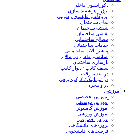
دکوراسیون داخلی
برق و هوشمند سازی
ایزوگام و عایقهای رطوبتی
نمای ساختمان
شیشه ساختمان
نقاشی ساختمان
مصالح ساختمانی
خدمات ساختمانی
ماشین آلات ساختمانی
آسانسور /پله برقی /بالابر
بازسازی ساختمان
سقف کاذب / دیوار کاذب
در ضد سرقت
در اتوماتیک / کرکره برقی
در و پنجره
آموزشی
آموزش تخصصی
آموزش موسیقی
آموزش کامپیوتر
آموزش ورزشی
تدریس خصوصی
پروژه‌های دانشگاهی
فرصت‌های دانشجویی