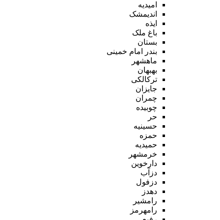
امیدیه
اندیمشک
ایذه
باغ ملک
بستان
بندر امام خمینی
ماهشهر
بهبهان
ترکالکی
جایزان
چمران
چوبیده
حر
حسینیه
حمزه
حمیدیه
خرمشهر
دارخوین
دزآب
دزفول
دهدز
رامشیر
رامهرمز
رفیع