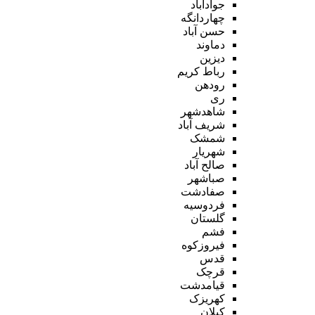
جوادآباد
چهاردانگه
حسن آباد
دماوند
دیزین
رباط کریم
رودهن
ری
شاهدشهر
شریف آباد
شمشک
شهریار
صالح آباد
صباشهر
صفادشت
فردوسیه
گلستان
فشم
فیروزکوه
قدس
قرچک
قیامدشت
کهریزک
کیلان