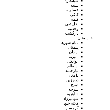
شبانکاره
شنبه
عسلویه
کاکی
کلمه
نخل تقی
وحدتیه
بازگشت
سمنان
تمام شهر‌ها
سمنان
آرادان
امیریه
ایوانکی
بسطام
بیارجمند
دامغان
درجزین
دیباج
سرخه
شاهرود
شهمیرزاد
کلاته خیج
گرمسار