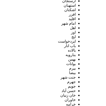
ارسنجان
استهبان
اشکنان
افزر
اقلید
امام شهر
اهل
اوز
ایج
ایزدخواست
باب انار
بالاده
بنارویه
بهمن
بوانات
بیرم
بیضا
جنت شهر
جهرم
جویم
حسن آباد
خان زنیان
خاوران
خرامه