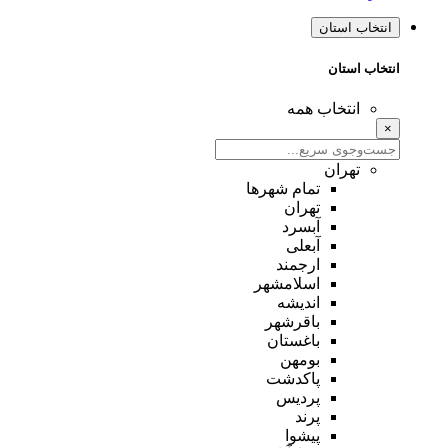
انتخاب استان
انتخاب استان
انتخاب همه
×
تهران
تمام شهر‌ها
تهران
آبسرد
آبعلی
ارجمند
اسلامشهر
اندیشه
باقرشهر
باغستان
بومهن
پاکدشت
پردیس
پرند
پیشوا