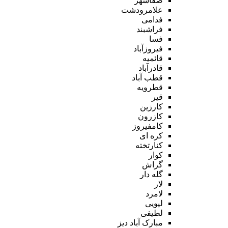
صفاشهر
علامرودشت
فدامی
فراشبند
فسا
فیروزآباد
قائمیه
قادرآباد
قطب آباد
قطرویه
قیر
کارزین
کازرون
کامفیروز
کره ای
کنارتخته
کوار
گراش
گله دار
لار
لامرد
لپویی
لطیفی
مبارک آباد دیز