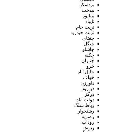
بردسکن
بیدخت
بینالود
تایباد
تربت جام
تربت حیدریه
جغتای
جنگل
چاشلو
چکنه
چناران
خرو
خلیل آباد
خواف
داورزن
در رود
درگز
دولت آباد
رباط سنگ
رشتخوار
رضویه
روداب
ریوش