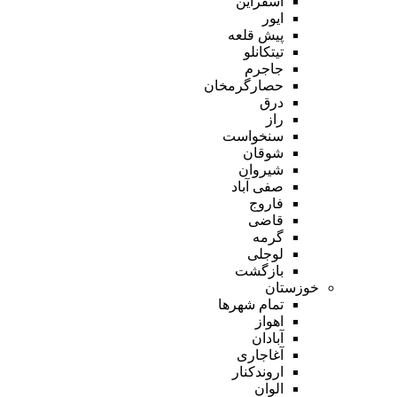
اسفراین
ایور
پیش قلعه
تیتکانلو
جاجرم
حصارگرمخان
درق
راز
سنخواست
شوقان
شیروان
صفی آباد
فاروج
قاضی
گرمه
لوجلی
بازگشت
خوزستان
تمام شهر‌ها
اهواز
آبادان
آغاجاری
اروندکنار
الوان