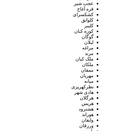
عجب شیر
قره آغاج
کشکسرای
کلوانق
کلیبر
کوزه کنان
گوگان
لیلان
مراغه
مرند
ملک کیان
ملکان
ممقان
مهربان
میانه
نظرکهریزی
هادی شهر
هرگلان
هریس
هشترود
هوراند
وایقان
ورزقان