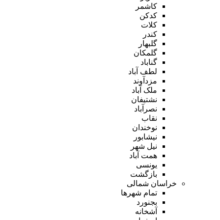
کاشمر
کدکن
کلات
کندر
گلبهار
گلمکان
گناباد
لطف آباد
مزدآوند
ملک آباد
نشتیفان
نصرآباد
نقاب
نوخندان
نیشابور
نیل شهر
همت آباد
یونسی
بازگشت
خراسان شمالی
تمام شهر‌ها
بجنورد
آشخانه