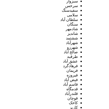
سبزوار
سرخس
سفیدسنگ
سلامی
سلطان آباد
سنگان
شادمهر
شاندیز
ششتمد
شهرآباد
شهرزو
صالح آباد
طرقبه
عشق آباد
فرهادگرد
فریمان
فیروزه
فیض آباد
قاسم آباد
قدمگاه
قلندرآباد
قوچان
کاخک
کاریز