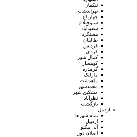
تنکمان
تهراندشت
چهارباغ
ساوجبلاغ
سعیدآباد
هشتگرد
طالقان
فردیس
کردان
کمال شهر
کوهسار
گرمدره
مارلیک
ماهدشت
محمدشهر
مشکین شهر
نظرآباد
بازگشت
اردبیل
تمام شهر‌ها
اردبیل
آبی بیگلو
اصلان دوز