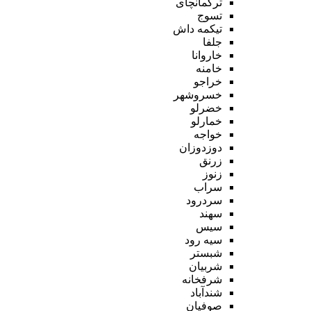
ترکمانچای
تسوج
تیکمه داش
جلفا
خاروانا
خامنه
خراجو
خسروشهر
خضرلو
خمارلو
خواجه
دوزدوزان
زرنق
زنوز
سراب
سردرود
سهند
سیس
سیه رود
شبستر
شربیان
شرفخانه
شندآباد
صوفیان