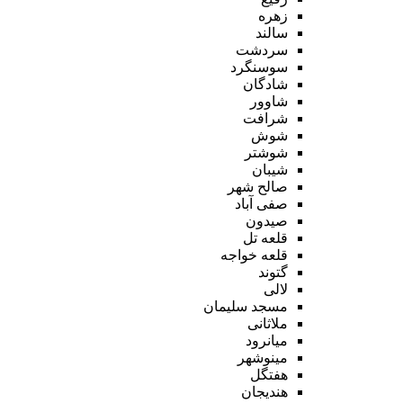
زهره
سالند
سردشت
سوسنگرد
شادگان
شاوور
شرافت
شوش
شوشتر
شیبان
صالح شهر
صفی آباد
صیدون
قلعه تل
قلعه خواجه
گتوند
لالی
مسجد سلیمان
ملاثانی
میانرود
مینوشهر
هفتگل
هندیجان