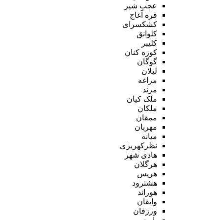
عجب شیر
قره آغاج
کشکسرای
کلوانق
کلیبر
کوزه کنان
گوگان
لیلان
مراغه
مرند
ملک کیان
ملکان
ممقان
مهربان
میانه
نظرکهریزی
هادی شهر
هرگلان
هریس
هشترود
هوراند
وایقان
ورزقان