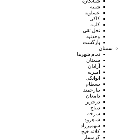
شبانکاره
شنبه
عسلویه
کاکی
کلمه
نخل تقی
وحدتیه
بازگشت
سمنان
تمام شهر‌ها
سمنان
آرادان
امیریه
ایوانکی
بسطام
بیارجمند
دامغان
درجزین
دیباج
سرخه
شاهرود
شهمیرزاد
کلاته خیج
گرمسار