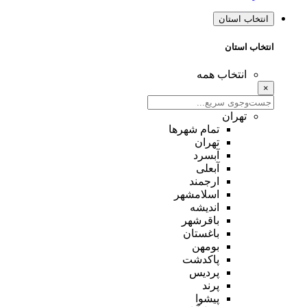
انتخاب استان
انتخاب استان
انتخاب همه
×
تهران
تمام شهر‌ها
تهران
آبسرد
آبعلی
ارجمند
اسلامشهر
اندیشه
باقرشهر
باغستان
بومهن
پاکدشت
پردیس
پرند
پیشوا