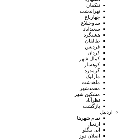
تنکمان
تهراندشت
چهارباغ
ساوجبلاغ
سعیدآباد
هشتگرد
طالقان
فردیس
کردان
کمال شهر
کوهسار
گرمدره
مارلیک
ماهدشت
محمدشهر
مشکین شهر
نظرآباد
بازگشت
اردبیل
تمام شهر‌ها
اردبیل
آبی بیگلو
اصلان دوز