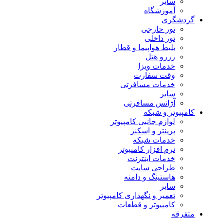
سایر
آموزشگاه
گردشگری
تور خارجی
تور داخلی
بلیط هواپیما و قطار
رزرو هتل
خدمات ویزا
وقت سفارت
خدمات مسافرتی
سایر
آژانس مسافرتی
کامپیوتر و شبکه
لوازم جانبی کامپیوتر
پرینتر و اسکنر
خدمات شبکه
نرم افزار کامپیوتر
خدمات اینترنت
طراحی سایت
هاستینگ و دامنه
سایر
تعمیر و نگهداری کامپیوتر
کامپیوتر و قطعات
متفرقه