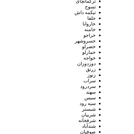
ترکمانچای
تسوج
تیکمه داش
جلفا
خاروانا
خامنه
خراجو
خسروشهر
خضرلو
خمارلو
خواجه
دوزدوزان
زرنق
زنوز
سراب
سردرود
سهند
سیس
سیه رود
شبستر
شربیان
شرفخانه
شندآباد
صوفیان