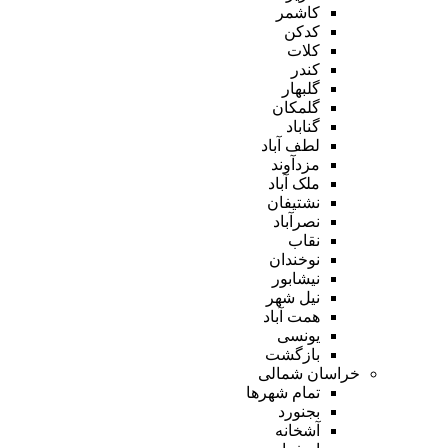
کاشمر
کدکن
کلات
کندر
گلبهار
گلمکان
گناباد
لطف آباد
مزدآوند
ملک آباد
نشتیفان
نصرآباد
نقاب
نوخندان
نیشابور
نیل شهر
همت آباد
یونسی
بازگشت
خراسان شمالی
تمام شهر‌ها
بجنورد
آشخانه