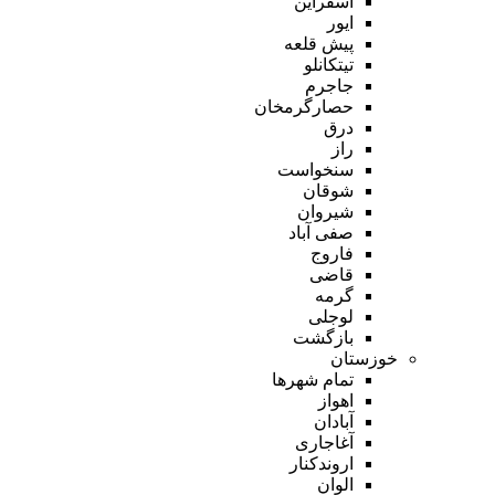
اسفراین
ایور
پیش قلعه
تیتکانلو
جاجرم
حصارگرمخان
درق
راز
سنخواست
شوقان
شیروان
صفی آباد
فاروج
قاضی
گرمه
لوجلی
بازگشت
خوزستان
تمام شهر‌ها
اهواز
آبادان
آغاجاری
اروندکنار
الوان