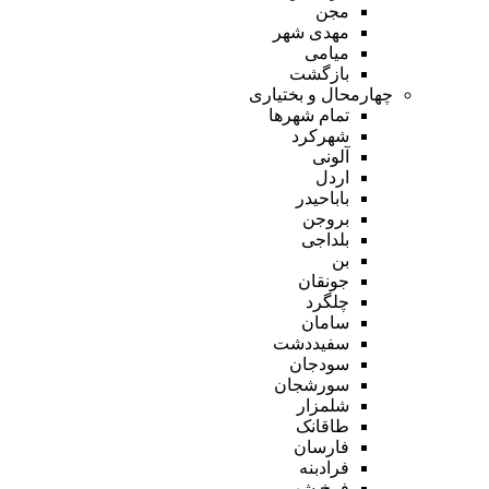
مجن
مهدی شهر
میامی
بازگشت
چهارمحال و بختیاری
تمام شهر‌ها
شهرکرد
آلونی
اردل
باباحیدر
بروجن
بلداجی
بن
جونقان
چلگرد
سامان
سفیددشت
سودجان
سورشجان
شلمزار
طاقانک
فارسان
فرادبنه
فرخ شهر