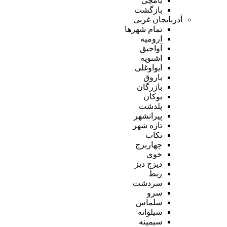
یامچی
بازگشت
آذربایجان غربی
تمام شهر‌ها
ارومیه
آواجیق
اشنویه
ایواوغلی
باروق
بازرگان
بوکان
پلدشت
پیرانشهر
تازه شهر
تکاب
چهاربرج
خوی
دیزج دیز
ربط
سردشت
سرو
سلماس
سیلوانه
سیمینه