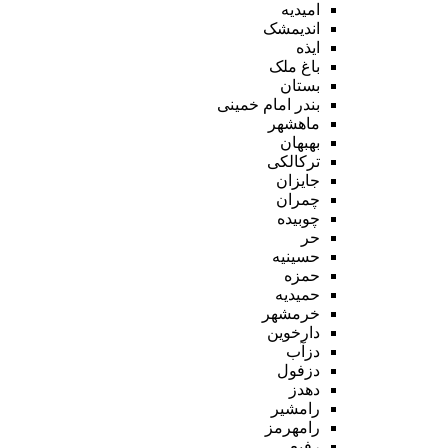
امیدیه
اندیمشک
ایذه
باغ ملک
بستان
بندر امام خمینی
ماهشهر
بهبهان
ترکالکی
جایزان
چمران
چوبیده
حر
حسینیه
حمزه
حمیدیه
خرمشهر
دارخوین
دزآب
دزفول
دهدز
رامشیر
رامهرمز
رفیع