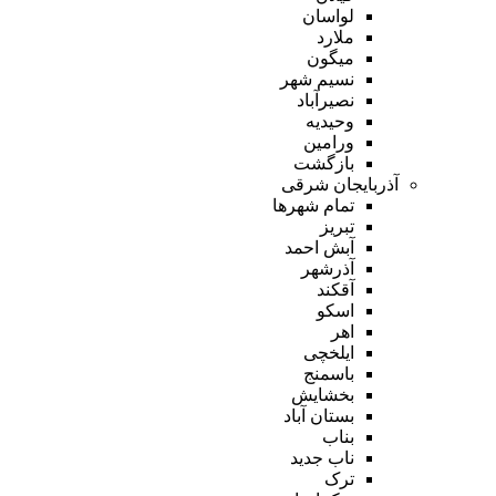
لواسان
ملارد
میگون
نسیم شهر
نصیرآباد
وحیدیه
ورامین
بازگشت
آذربایجان شرقی
تمام شهر‌ها
تبریز
آبش احمد
آذرشهر
آقکند
اسکو
اهر
ایلخچی
باسمنج
بخشایش
بستان آباد
بناب
ناب جدید
ترک