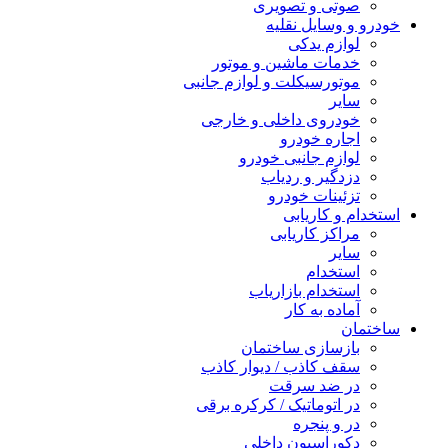
صوتی و تصویری
خودرو و وسایل نقلیه
لوازم یدکی
خدمات ماشین و موتور
موتورسیکلت و لوازم جانبی
سایر
خودروی داخلی و خارجی
اجاره خودرو
لوازم جانبی خودرو
دزدگیر و ردیاب
تزئینات خودرو
استخدام و کاریابی
مراکز کاریابی
سایر
استخدام
استخدام بازاریاب
آماده به کار
ساختمان
بازسازی ساختمان
سقف کاذب / دیوار کاذب
در ضد سرقت
در اتوماتیک / کرکره برقی
در و پنجره
دکوراسیون داخلی