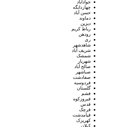
جوادآباد
چهاردانگه
حسن آباد
دماوند
دیزین
رباط کریم
رودهن
ری
شاهدشهر
شریف آباد
شمشک
شهریار
صالح آباد
صباشهر
صفادشت
فردوسیه
گلستان
فشم
فیروزکوه
قدس
قرچک
قیامدشت
کهریزک
کیلان