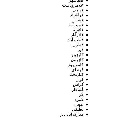
صفاشهر
علامرودشت
فدامی
فراشبند
فسا
فیروزآباد
قائمیه
قادرآباد
قطب آباد
قطرویه
قیر
کارزین
کازرون
کامفیروز
کره ای
کنارتخته
کوار
گراش
گله دار
لار
لامرد
لپویی
لطیفی
مبارک آباد دیز