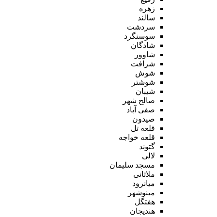
زهره
سالند
سردشت
سوسنگرد
شادگان
شاوور
شرافت
شوش
شوشتر
شیبان
صالح شهر
صفی آباد
صیدون
قلعه تل
قلعه خواجه
گتوند
لالی
مسجد سلیمان
ملاثانی
میانرود
مینوشهر
هفتگل
هندیجان