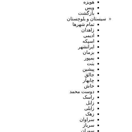
هویزه
ویس
بازگشت
سیستان و بلوچستان
تمام شهر‌ها
زاهدان
ادیمی
اسپکه
ایرانشهر
بزمان
بمپور
بنت
پیشین
جالق
چابهار
خاش
دوست محمد
راسک
زابل
زابلی
زهک
سراوان
سرباز
سوران