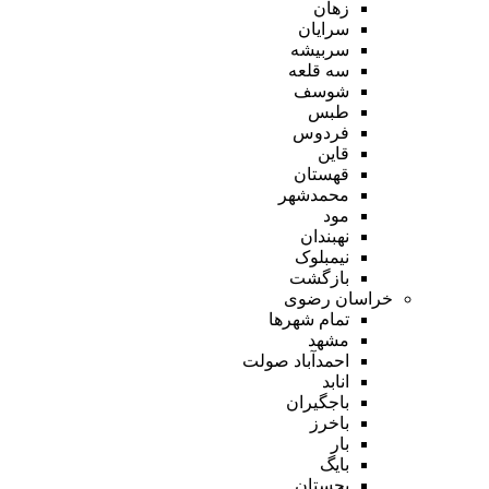
زهان
سرایان
سربیشه
سه قلعه
شوسف
طبس
فردوس
قاین
قهستان
محمدشهر
مود
نهبندان
نیمبلوک
بازگشت
خراسان رضوی
تمام شهر‌ها
مشهد
احمدآباد صولت
انابد
باجگیران
باخرز
بار
بایگ
بجستان