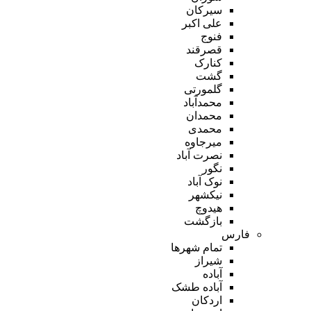
سیرکان
علی اکبر
فنوج
قصرقند
کنارک
گشت
گلمورتی
محمدآباد
محمدان
محمدی
میرجاوه
نصرت آباد
نگور
نوک آباد
نیکشهر
هیدوچ
بازگشت
فارس
تمام شهر‌ها
شیراز
آباده
آباده طشک
اردکان