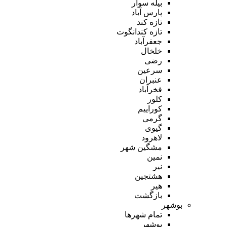
بیله سوار
پارس آباد
تازه کند
تازه کندانگوت
جعفرآباد
خلخال
رضی
سرعین
عنبران
فخرآباد
کلور
کوراییم
گرمی
گیوی
لاهرود
مشگین شهر
نمین
نیر
هشتجین
هیر
بازگشت
بوشهر
تمام شهر‌ها
بوشهر