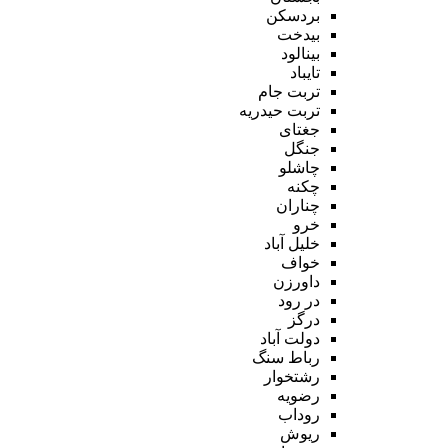
بردسکن
بیدخت
بینالود
تایباد
تربت جام
تربت حیدریه
جغتای
جنگل
چاشلو
چکنه
چناران
خرو
خلیل آباد
خواف
داورزن
در رود
درگز
دولت آباد
رباط سنگ
رشتخوار
رضویه
روداب
ریوش