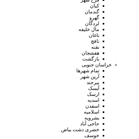
کیان
گندمان
گهرو
لردگان
مال خلیفه
ناغان
نافچ
نقنه
هفشجان
بازگشت
خراسان جنوبی
تمام شهر‌ها
آرین شهر
بیرجند
آیسک
ارسک
اسدیه
اسفدن
اسلامیه
بشرویه
حاجی آباد
خضری دشت بیاض
خوسف