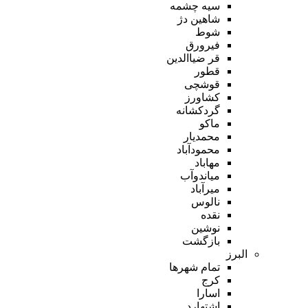
سیه چشمه
شاهین دژ
شوط
فیرورق
قر ضیاالدین
قطور
قوشچی
کشاورز
گردکشانه
ماکو
محمدیار
محمودآباد
مهاباد
میاندوآب
میرآباد
نالوس
نقده
نوشین
بازگشت
البرز
تمام شهر‌ها
کرج
اسارا
اشتهارد