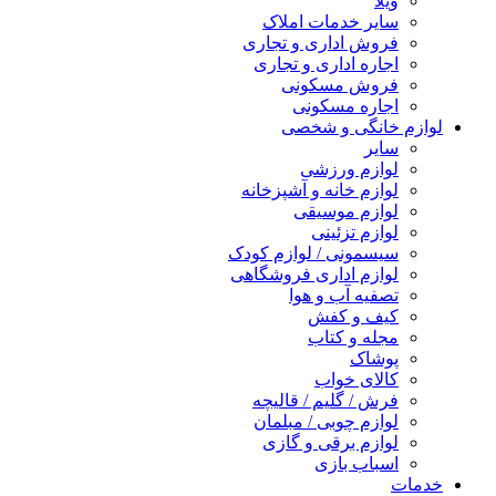
ویلا
سایر خدمات املاک
فروش اداری و تجاری
اجاره اداری و تجاری
فروش مسکونی
اجاره مسکونی
لوازم خانگی و شخصی
سایر
لوازم ورزشی
لوازم خانه و آشپزخانه
لوازم موسیقی
لوازم تزئینی
سیسمونی / لوازم کودک
لوازم اداری فروشگاهی
تصفیه آب و هوا
کیف و کفش
مجله و کتاب
پوشاک
کالای خواب
فرش / گلیم / قالیچه
لوازم چوبی / مبلمان
لوازم برقی و گازی
اسباب بازی
خدمات