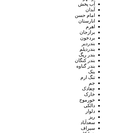
آب پخش
آبدان
امام حسن
انارستان
اهرم
برازجان
بردخون
بندردیر
بندردیلم
بندر ریگ
بندر کنگان
بندر گناوه
بنک
تنگ ارم
جم
چغادک
خارک
خورموج
دالکی
دلوار
ریز
سعدآباد
سیراف