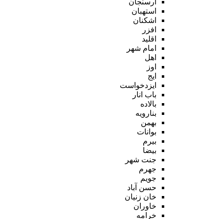
ارسنجان
استهبان
اشکنان
افزر
اقلید
امام شهر
اهل
اوز
ایج
ایزدخواست
باب انار
بالاده
بنارویه
بهمن
بوانات
بیرم
بیضا
جنت شهر
جهرم
جویم
حسن آباد
خان زنیان
خاوران
خرامه