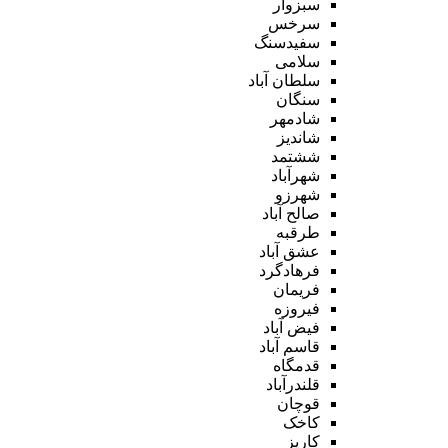
سبزوار
سرخس
سفیدسنگ
سلامی
سلطان آباد
سنگان
شادمهر
شاندیز
ششتمد
شهرآباد
شهرزو
صالح آباد
طرقبه
عشق آباد
فرهادگرد
فریمان
فیروزه
فیض آباد
قاسم آباد
قدمگاه
قلندرآباد
قوچان
کاخک
کاریز