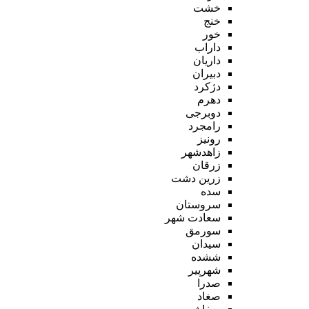
خشت
خنج
خور
داراب
داریان
دبیران
دژکرد
دهرم
دوبرجی
رامجرد
رونیز
زاهدشهر
زرقان
زرین دشت
سده
سروستان
سعادت شهر
سورمق
سیدان
ششده
شهرپیر
صدرا
صغاد