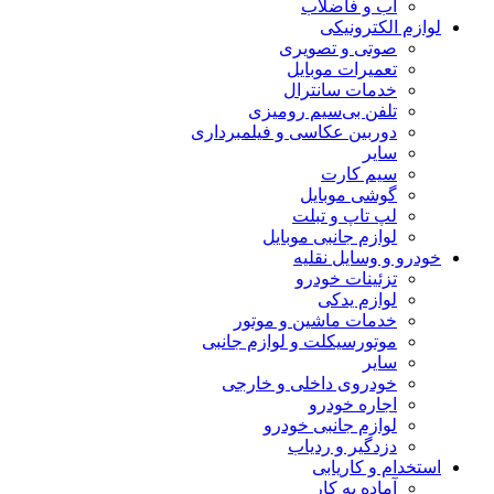
آب و فاضلاب
لوازم الکترونیکی
صوتی و تصویری
تعمیرات موبایل
خدمات سانترال
تلفن بی‌سیم رومیزی
دوربین عکاسی و فیلمبرداری
سایر
سیم کارت
گوشی موبایل
لپ تاپ و تبلت
لوازم جانبی موبایل
خودرو و وسایل نقلیه
تزئینات خودرو
لوازم یدکی
خدمات ماشین و موتور
موتورسیکلت و لوازم جانبی
سایر
خودروی داخلی و خارجی
اجاره خودرو
لوازم جانبی خودرو
دزدگیر و ردیاب
استخدام و کاریابی
آماده به کار