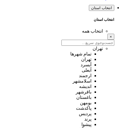
انتخاب استان
انتخاب استان
انتخاب همه
×
تهران
تمام شهر‌ها
تهران
آبسرد
آبعلی
ارجمند
اسلامشهر
اندیشه
باقرشهر
باغستان
بومهن
پاکدشت
پردیس
پرند
پیشوا