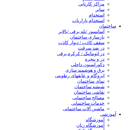
مراکز کاریابی
سایر
استخدام
استخدام بازاریاب
ساختمان
آسانسور /پله برقی /بالابر
بازسازی ساختمان
سقف کاذب / دیوار کاذب
در ضد سرقت
در اتوماتیک / کرکره برقی
در و پنجره
دکوراسیون داخلی
برق و هوشمند سازی
ایزوگام و عایقهای رطوبتی
نمای ساختمان
شیشه ساختمان
نقاشی ساختمان
مصالح ساختمانی
خدمات ساختمانی
ماشین آلات ساختمانی
آموزشی
آموزشگاه
آموزشگاه زبان