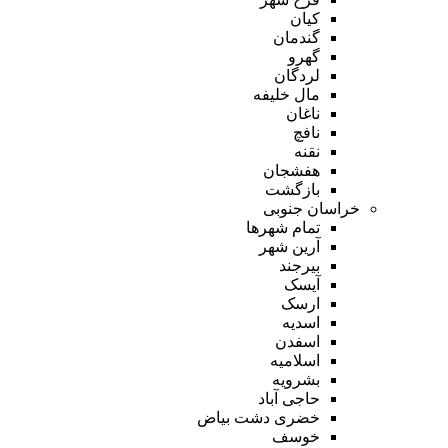
کیان
گندمان
گهرو
لردگان
مال خلیفه
ناغان
نافچ
نقنه
هفشجان
بازگشت
خراسان جنوبی
تمام شهر‌ها
آرین شهر
بیرجند
آیسک
ارسک
اسدیه
اسفدن
اسلامیه
بشرویه
حاجی آباد
خضری دشت بیاض
خوسف