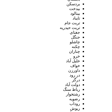
بردسکن
بیدخت
بینالود
تایباد
تربت جام
تربت حیدریه
جغتای
جنگل
چاشلو
چکنه
چناران
خرو
خلیل آباد
خواف
داورزن
در رود
درگز
دولت آباد
رباط سنگ
رشتخوار
رضویه
روداب
ریوش