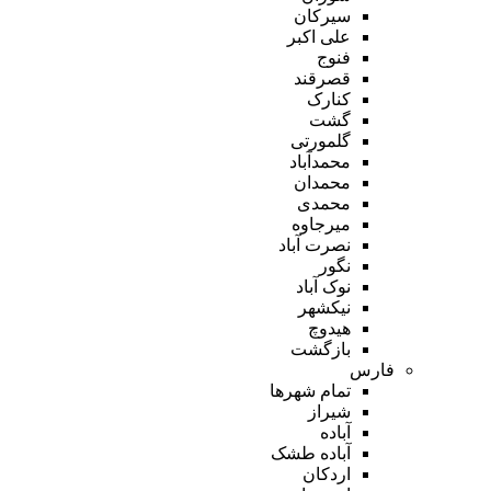
سیرکان
علی اکبر
فنوج
قصرقند
کنارک
گشت
گلمورتی
محمدآباد
محمدان
محمدی
میرجاوه
نصرت آباد
نگور
نوک آباد
نیکشهر
هیدوچ
بازگشت
فارس
تمام شهر‌ها
شیراز
آباده
آباده طشک
اردکان