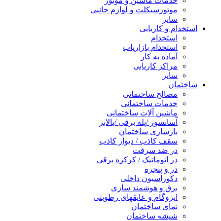
خدمات ماشین و موتور
موتورسیکلت و لوازم جانبی
سایر
استخدام و کاریابی
استخدام
استخدام بازاریاب
آماده به کار
مراکز کاریابی
سایر
ساختمان
مصالح ساختمانی
خدمات ساختمانی
ماشین آلات ساختمانی
آسانسور /پله برقی /بالابر
بازسازی ساختمان
سقف کاذب / دیوار کاذب
در ضد سرقت
در اتوماتیک / کرکره برقی
در و پنجره
دکوراسیون داخلی
برق و هوشمند سازی
ایزوگام و عایقهای رطوبتی
نمای ساختمان
شیشه ساختمان