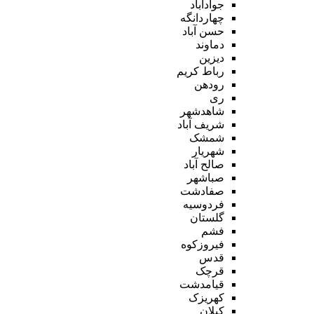
جوادآباد
چهاردانگه
حسن آباد
دماوند
دیزین
رباط کریم
رودهن
ری
شاهدشهر
شریف آباد
شمشک
شهریار
صالح آباد
صباشهر
صفادشت
فردوسیه
گلستان
فشم
فیروزکوه
قدس
قرچک
قیامدشت
کهریزک
کیلان