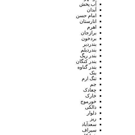
آب پخش
آبدان
امام حسن
انارستان
اهرم
برازجان
بردخون
بندردیر
بندردیلم
بندر ریگ
بندر کنگان
بندر گناوه
بنک
تنگ ارم
جم
چغادک
خارک
خورموج
دالکی
دلوار
ریز
سعدآباد
سیراف