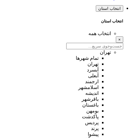
انتخاب استان
انتخاب استان
انتخاب همه
×
تهران
تمام شهر‌ها
تهران
آبسرد
آبعلی
ارجمند
اسلامشهر
اندیشه
باقرشهر
باغستان
بومهن
پاکدشت
پردیس
پرند
پیشوا