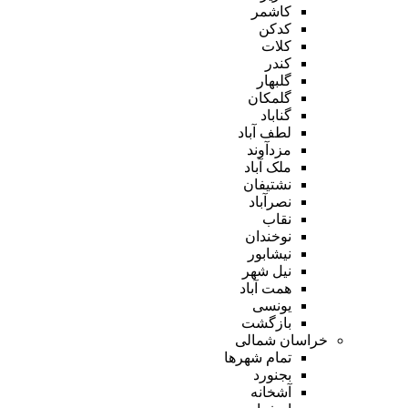
کاشمر
کدکن
کلات
کندر
گلبهار
گلمکان
گناباد
لطف آباد
مزدآوند
ملک آباد
نشتیفان
نصرآباد
نقاب
نوخندان
نیشابور
نیل شهر
همت آباد
یونسی
بازگشت
خراسان شمالی
تمام شهر‌ها
بجنورد
آشخانه