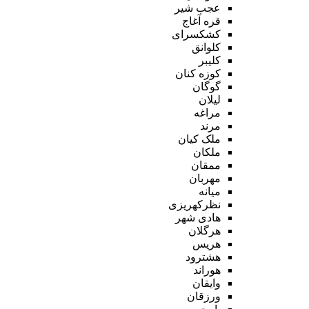
عجب شیر
قره آغاج
کشکسرای
کلوانق
کلیبر
کوزه کنان
گوگان
لیلان
مراغه
مرند
ملک کیان
ملکان
ممقان
مهربان
میانه
نظرکهریزی
هادی شهر
هرگلان
هریس
هشترود
هوراند
وایقان
ورزقان