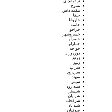
ترکمانچای
تسوج
تیکمه داش
جلفا
خاروانا
خامنه
خراجو
خسروشهر
خضرلو
خمارلو
خواجه
دوزدوزان
زرنق
زنوز
سراب
سردرود
سهند
سیس
سیه رود
شبستر
شربیان
شرفخانه
شندآباد
صوفیان