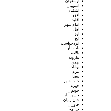
ارسنجان
استهبان
اشکنان
افزر
اقلید
امام شهر
اهل
اوز
ایج
ایزدخواست
باب انار
بالاده
بنارویه
بهمن
بوانات
بیرم
بیضا
جنت شهر
جهرم
جویم
حسن آباد
خان زنیان
خاوران
خرامه