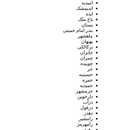
امیدیه
اندیمشک
ایذه
باغ ملک
بستان
بندر امام خمینی
ماهشهر
بهبهان
ترکالکی
جایزان
چمران
چوبیده
حر
حسینیه
حمزه
حمیدیه
خرمشهر
دارخوین
دزآب
دزفول
دهدز
رامشیر
رامهرمز
رفیع