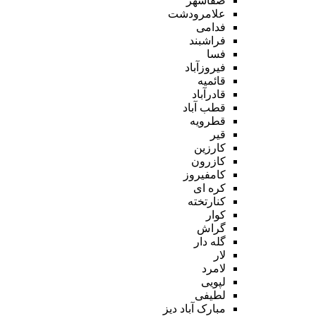
صفاشهر
علامرودشت
فدامی
فراشبند
فسا
فیروزآباد
قائمیه
قادرآباد
قطب آباد
قطرویه
قیر
کارزین
کازرون
کامفیروز
کره ای
کنارتخته
کوار
گراش
گله دار
لار
لامرد
لپویی
لطیفی
مبارک آباد دیز