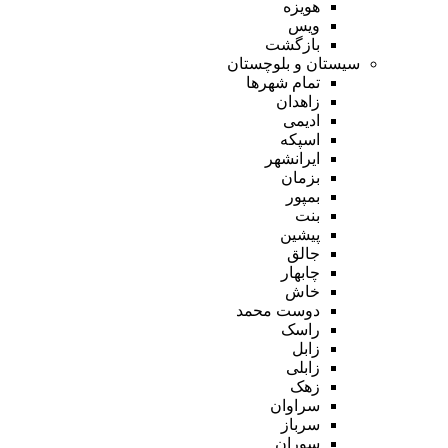
هویزه
ویس
بازگشت
سیستان و بلوچستان
تمام شهر‌ها
زاهدان
ادیمی
اسپکه
ایرانشهر
بزمان
بمپور
بنت
پیشین
جالق
چابهار
خاش
دوست محمد
راسک
زابل
زابلی
زهک
سراوان
سرباز
سوران