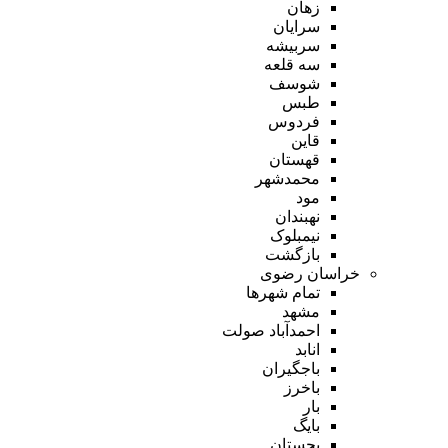
زهان
سرایان
سربیشه
سه قلعه
شوسف
طبس
فردوس
قاین
قهستان
محمدشهر
مود
نهبندان
نیمبلوک
بازگشت
خراسان رضوی
تمام شهر‌ها
مشهد
احمدآباد صولت
انابد
باجگیران
باخرز
بار
بایگ
بجستان