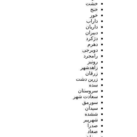
خشت
خنج
خور
داراب
داریان
دبیران
دژکرد
دهرم
دوبرجی
رامجرد
رونیز
زاهدشهر
زرقان
زرین دشت
سده
سروستان
سعادت شهر
سورمق
سیدان
ششده
شهرپیر
صدرا
صغاد