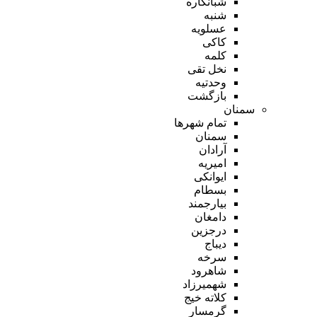
شبانکاره
شنبه
عسلویه
کاکی
کلمه
نخل تقی
وحدتیه
بازگشت
سمنان
تمام شهر‌ها
سمنان
آرادان
امیریه
ایوانکی
بسطام
بیارجمند
دامغان
درجزین
دیباج
سرخه
شاهرود
شهمیرزاد
کلاته خیج
گرمسار