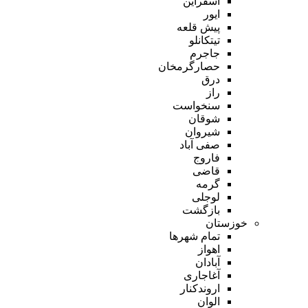
اسفراین
ایور
پیش قلعه
تیتکانلو
جاجرم
حصارگرمخان
درق
راز
سنخواست
شوقان
شیروان
صفی آباد
فاروج
قاضی
گرمه
لوجلی
بازگشت
خوزستان
تمام شهر‌ها
اهواز
آبادان
آغاجاری
اروندکنار
الوان