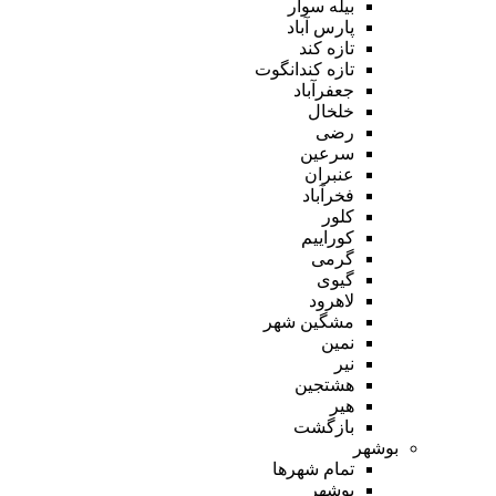
بیله سوار
پارس آباد
تازه کند
تازه کندانگوت
جعفرآباد
خلخال
رضی
سرعین
عنبران
فخرآباد
کلور
کوراییم
گرمی
گیوی
لاهرود
مشگین شهر
نمین
نیر
هشتجین
هیر
بازگشت
بوشهر
تمام شهر‌ها
بوشهر