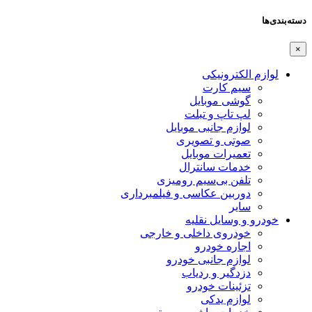
دسته‌بندی‌ها
×
لوازم الکترونیکی
سیم کارت
گوشی موبایل
لپ تاپ و تبلت
لوازم جانبی موبایل
صوتی و تصویری
تعمیرات موبایل
خدمات سانترال
تلفن بی‌سیم رومیزی
دوربین عکاسی و فیلمبرداری
سایر
خودرو و وسایل نقلیه
خودروی داخلی و خارجی
اجاره خودرو
لوازم جانبی خودرو
دزدگیر و ردیاب
تزئینات خودرو
لوازم یدکی