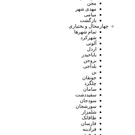
مجن
مهدی شهر
میامی
بازگشت
چهارمحال و بختیاری
تمام شهر‌ها
شهرکرد
آلونی
اردل
باباحیدر
بروجن
بلداجی
بن
جونقان
چلگرد
سامان
سفیددشت
سودجان
سورشجان
شلمزار
طاقانک
فارسان
فرادبنه
فرخ شهر