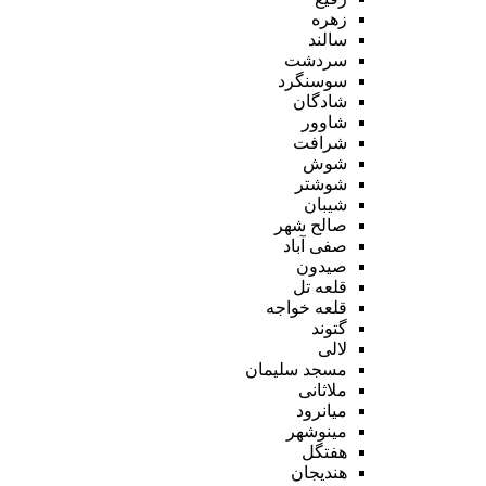
زهره
سالند
سردشت
سوسنگرد
شادگان
شاوور
شرافت
شوش
شوشتر
شیبان
صالح شهر
صفی آباد
صیدون
قلعه تل
قلعه خواجه
گتوند
لالی
مسجد سلیمان
ملاثانی
میانرود
مینوشهر
هفتگل
هندیجان