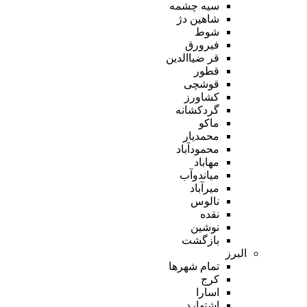
سیه چشمه
شاهین دژ
شوط
فیرورق
قر ضیاالدین
قطور
قوشچی
کشاورز
گردکشانه
ماکو
محمدیار
محمودآباد
مهاباد
میاندوآب
میرآباد
نالوس
نقده
نوشین
بازگشت
البرز
تمام شهر‌ها
کرج
اسارا
اشتهارد