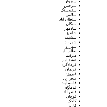
سبزوار
سرخس
سفیدسنگ
سلامی
سلطان آباد
سنگان
شادمهر
شاندیز
ششتمد
شهرآباد
شهرزو
صالح آباد
طرقبه
عشق آباد
فرهادگرد
فریمان
فیروزه
فیض آباد
قاسم آباد
قدمگاه
قلندرآباد
قوچان
کاخک
کاریز