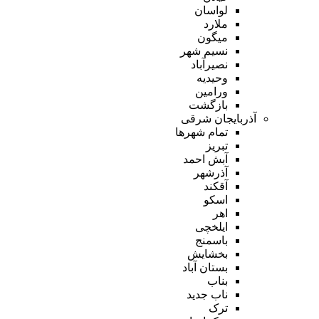
لواسان
ملارد
میگون
نسیم شهر
نصیرآباد
وحیدیه
ورامین
بازگشت
آذربایجان شرقی
تمام شهر‌ها
تبریز
آبش احمد
آذرشهر
آقکند
اسکو
اهر
ایلخچی
باسمنج
بخشایش
بستان آباد
بناب
ناب جدید
ترک