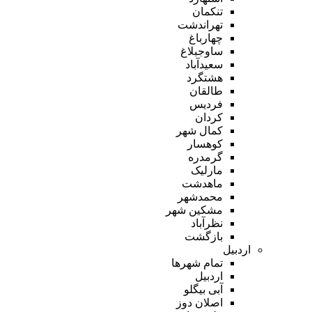
تنکمان
تهراندشت
چهارباغ
ساوجبلاغ
سعیدآباد
هشتگرد
طالقان
فردیس
کردان
کمال شهر
کوهسار
گرمدره
مارلیک
ماهدشت
محمدشهر
مشکین شهر
نظرآباد
بازگشت
اردبیل
تمام شهر‌ها
اردبیل
آبی بیگلو
اصلان دوز