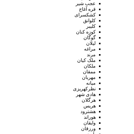
عجب شیر
قره آغاج
کشکسرای
کلوانق
کلیبر
کوزه کنان
گوگان
لیلان
مراغه
مرند
ملک کیان
ملکان
ممقان
مهربان
میانه
نظرکهریزی
هادی شهر
هرگلان
هریس
هشترود
هوراند
وایقان
ورزقان