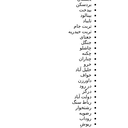
بردسکن
بیدخت
بینالود
تایباد
تربت جام
تربت حیدریه
جغتای
جنگل
چاشلو
چکنه
چناران
خرو
خلیل آباد
خواف
داورزن
در رود
درگز
دولت آباد
رباط سنگ
رشتخوار
رضویه
روداب
ریوش