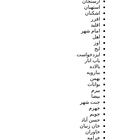
ارسنجان
استهبان
اشکنان
افزر
اقلید
امام شهر
اهل
اوز
ایج
ایزدخواست
باب انار
بالاده
بنارویه
بهمن
بوانات
بیرم
بیضا
جنت شهر
جهرم
جویم
حسن آباد
خان زنیان
خاوران
خرامه