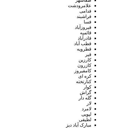
صفاشهر
علامرودشت
فدامی
فراشبند
فسا
فیروزآباد
قائمیه
قادرآباد
قطب آباد
قطرویه
قیر
کارزین
کازرون
کامفیروز
کره ای
کنارتخته
کوار
گراش
گله دار
لار
لامرد
لپویی
لطیفی
مبارک آباد دیز