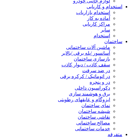
لوازم جانبی خودرو
استخدام و کاریابی
استخدام بازاریاب
آماده به کار
مراکز کاریابی
سایر
استخدام
ساختمان
ماشین آلات ساختمانی
آسانسور /پله برقی /بالابر
بازسازی ساختمان
سقف کاذب / دیوار کاذب
در ضد سرقت
در اتوماتیک / کرکره برقی
در و پنجره
دکوراسیون داخلی
برق و هوشمند سازی
ایزوگام و عایقهای رطوبتی
نمای ساختمان
شیشه ساختمان
نقاشی ساختمان
مصالح ساختمانی
خدمات ساختمانی
متفرقه