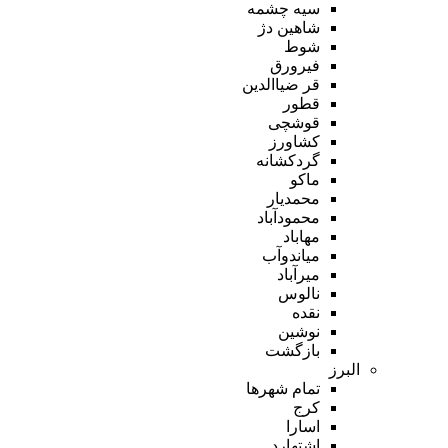
سیه چشمه
شاهین دژ
شوط
فیرورق
قر ضیاالدین
قطور
قوشچی
کشاورز
گردکشانه
ماکو
محمدیار
محمودآباد
مهاباد
میاندوآب
میرآباد
نالوس
نقده
نوشین
بازگشت
البرز
تمام شهر‌ها
کرج
اسارا
اشتهارد