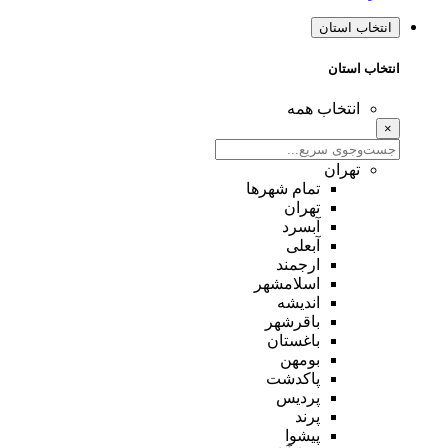
انتخاب استان
انتخاب استان
انتخاب همه
×
تهران
تمام شهر‌ها
تهران
آبسرد
آبعلی
ارجمند
اسلامشهر
اندیشه
باقرشهر
باغستان
بومهن
پاکدشت
پردیس
پرند
پیشوا