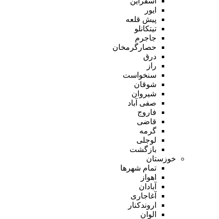
اسفراین
ایور
پیش قلعه
تیتکانلو
جاجرم
حصارگرمخان
درق
راز
سنخواست
شوقان
شیروان
صفی آباد
فاروج
قاضی
گرمه
لوجلی
بازگشت
خوزستان
تمام شهر‌ها
اهواز
آبادان
آغاجاری
اروندکنار
الوان