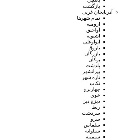
یامچی
بازگشت
آذربایجان غربی
تمام شهر‌ها
ارومیه
آواجیق
اشنویه
ایواوغلی
باروق
بازرگان
بوکان
پلدشت
پیرانشهر
تازه شهر
تکاب
چهاربرج
خوی
دیزج دیز
ربط
سردشت
سرو
سلماس
سیلوانه
سیمینه