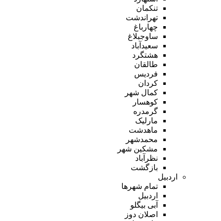
تنکمان
تهراندشت
چهارباغ
ساوجبلاغ
سعیدآباد
هشتگرد
طالقان
فردیس
کردان
کمال شهر
کوهسار
گرمدره
مارلیک
ماهدشت
محمدشهر
مشکین شهر
نظرآباد
بازگشت
اردبیل
تمام شهر‌ها
اردبیل
آبی بیگلو
اصلان دوز