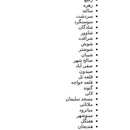
زهره
سالند
سردشت
سوسنگرد
شادگان
شاوور
شرافت
شوش
شوشتر
شیبان
صالح شهر
صفی آباد
صیدون
قلعه تل
قلعه خواجه
گتوند
لالی
مسجد سلیمان
ملاثانی
میانرود
مینوشهر
هفتگل
هندیجان