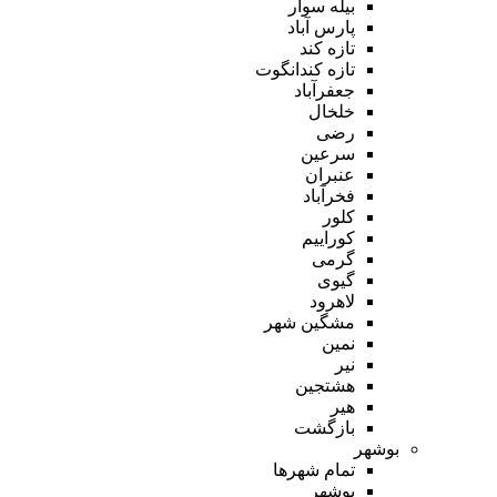
بیله سوار
پارس آباد
تازه کند
تازه کندانگوت
جعفرآباد
خلخال
رضی
سرعین
عنبران
فخرآباد
کلور
کوراییم
گرمی
گیوی
لاهرود
مشگین شهر
نمین
نیر
هشتجین
هیر
بازگشت
بوشهر
تمام شهر‌ها
بوشهر