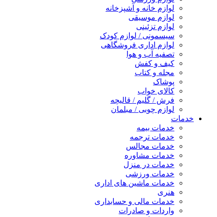
لوازم خانه و آشپزخانه
لوازم موسیقی
لوازم تزئینی
سیسمونی / لوازم کودک
لوازم اداری فروشگاهی
تصفیه آب و هوا
کیف و کفش
مجله و کتاب
پوشاک
کالای خواب
فرش / گلیم / قالیچه
لوازم چوبی / مبلمان
خدمات
خدمات بیمه
خدمات ترجمه
خدمات مجالس
خدمات مشاوره
خدمات در منزل
خدمات ورزشی
خدمات ماشین های اداری
هنری
خدمات مالی و حسابداری
واردات و صادرات