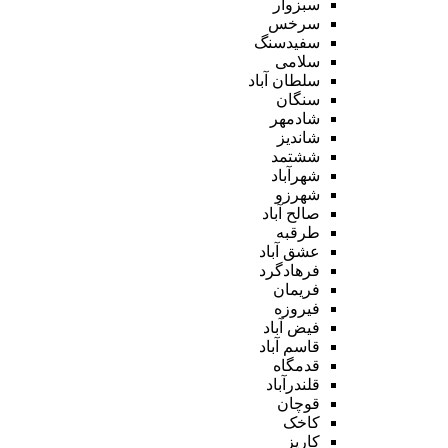
سبزوار
سرخس
سفیدسنگ
سلامی
سلطان آباد
سنگان
شادمهر
شاندیز
ششتمد
شهرآباد
شهرزو
صالح آباد
طرقبه
عشق آباد
فرهادگرد
فریمان
فیروزه
فیض آباد
قاسم آباد
قدمگاه
قلندرآباد
قوچان
کاخک
کاریز