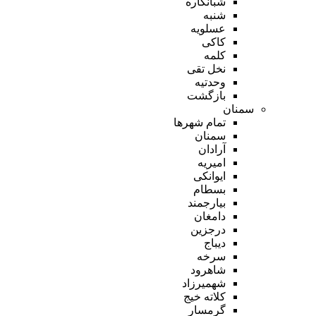
شبانکاره
شنبه
عسلویه
کاکی
کلمه
نخل تقی
وحدتیه
بازگشت
سمنان
تمام شهر‌ها
سمنان
آرادان
امیریه
ایوانکی
بسطام
بیارجمند
دامغان
درجزین
دیباج
سرخه
شاهرود
شهمیرزاد
کلاته خیج
گرمسار