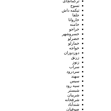
ترکمانچای
تسوج
تیکمه داش
جلفا
خاروانا
خامنه
خراجو
خسروشهر
خضرلو
خمارلو
خواجه
دوزدوزان
زرنق
زنوز
سراب
سردرود
سهند
سیس
سیه رود
شبستر
شربیان
شرفخانه
شندآباد
صوفیان