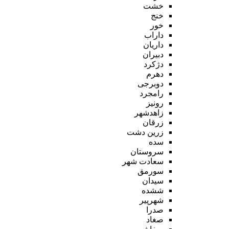
خشت
خنج
خور
داراب
داریان
دبیران
دژکرد
دهرم
دوبرجی
رامجرد
رونیز
زاهدشهر
زرقان
زرین دشت
سده
سروستان
سعادت شهر
سورمق
سیدان
ششده
شهرپیر
صدرا
صغاد