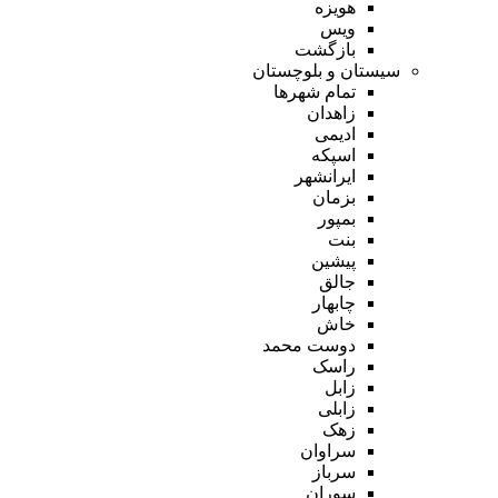
هویزه
ویس
بازگشت
سیستان و بلوچستان
تمام شهر‌ها
زاهدان
ادیمی
اسپکه
ایرانشهر
بزمان
بمپور
بنت
پیشین
جالق
چابهار
خاش
دوست محمد
راسک
زابل
زابلی
زهک
سراوان
سرباز
سوران