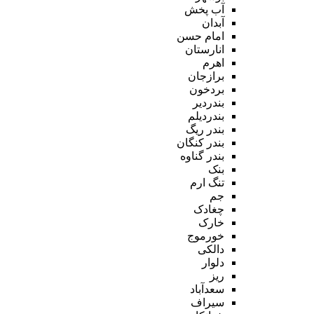
آب پخش
آبدان
امام حسن
انارستان
اهرم
برازجان
بردخون
بندردیر
بندردیلم
بندر ریگ
بندر کنگان
بندر گناوه
بنک
تنگ ارم
جم
چغادک
خارک
خورموج
دالکی
دلوار
ریز
سعدآباد
سیراف