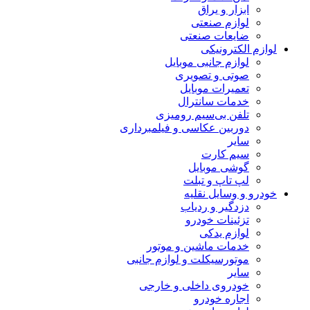
ابزار و یراق
لوازم صنعتی
ضایعات صنعتی
لوازم الکترونیکی
لوازم جانبی موبایل
صوتی و تصویری
تعمیرات موبایل
خدمات سانترال
تلفن بی‌سیم رومیزی
دوربین عکاسی و فیلمبرداری
سایر
سیم کارت
گوشی موبایل
لپ تاپ و تبلت
خودرو و وسایل نقلیه
دزدگیر و ردیاب
تزئینات خودرو
لوازم یدکی
خدمات ماشین و موتور
موتورسیکلت و لوازم جانبی
سایر
خودروی داخلی و خارجی
اجاره خودرو