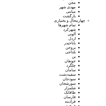
مجن
مهدی شهر
میامی
بازگشت
چهارمحال و بختیاری
تمام شهر‌ها
شهرکرد
آلونی
اردل
باباحیدر
بروجن
بلداجی
بن
جونقان
چلگرد
سامان
سفیددشت
سودجان
سورشجان
شلمزار
طاقانک
فارسان
فرادبنه
فرخ شهر