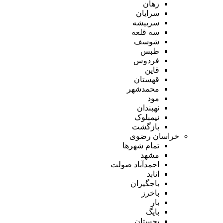
زهان
سرایان
سربیشه
سه قلعه
شوسف
طبس
فردوس
قاین
قهستان
محمدشهر
مود
نهبندان
نیمبلوک
بازگشت
خراسان رضوی
تمام شهر‌ها
مشهد
احمدآباد صولت
انابد
باجگیران
باخرز
بار
بایگ
بجستان