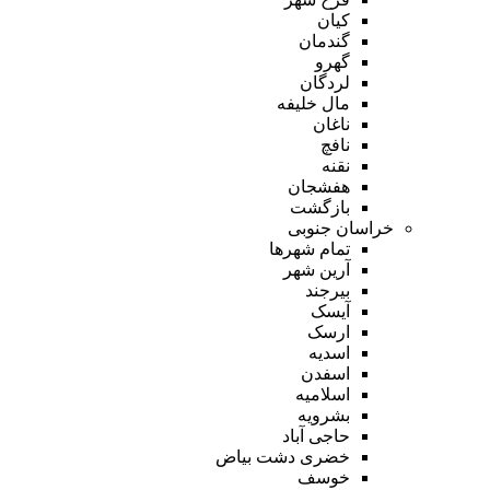
کیان
گندمان
گهرو
لردگان
مال خلیفه
ناغان
نافچ
نقنه
هفشجان
بازگشت
خراسان جنوبی
تمام شهر‌ها
آرین شهر
بیرجند
آیسک
ارسک
اسدیه
اسفدن
اسلامیه
بشرویه
حاجی آباد
خضری دشت بیاض
خوسف