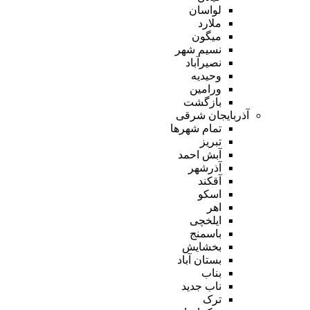
لواسان
ملارد
میگون
نسیم شهر
نصیرآباد
وحیدیه
ورامین
بازگشت
آذربایجان شرقی
تمام شهر‌ها
تبریز
آبش احمد
آذرشهر
آقکند
اسکو
اهر
ایلخچی
باسمنج
بخشایش
بستان آباد
بناب
ناب جدید
ترک