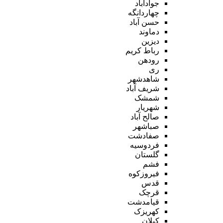
جوادآباد
چهاردانگه
حسن آباد
دماوند
دیزین
رباط کریم
رودهن
ری
شاهدشهر
شریف آباد
شمشک
شهریار
صالح آباد
صباشهر
صفادشت
فردوسیه
گلستان
فشم
فیروزکوه
قدس
قرچک
قیامدشت
کهریزک
کیلان