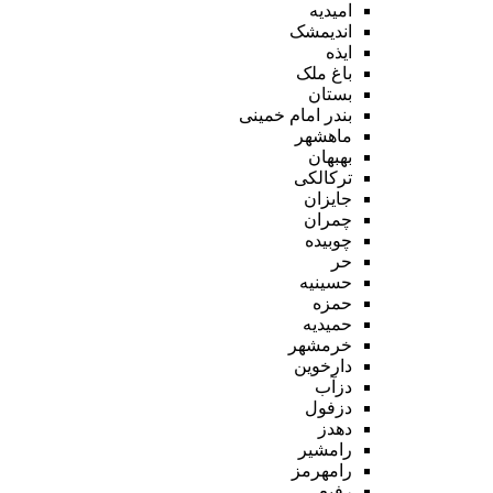
امیدیه
اندیمشک
ایذه
باغ ملک
بستان
بندر امام خمینی
ماهشهر
بهبهان
ترکالکی
جایزان
چمران
چوبیده
حر
حسینیه
حمزه
حمیدیه
خرمشهر
دارخوین
دزآب
دزفول
دهدز
رامشیر
رامهرمز
رفیع