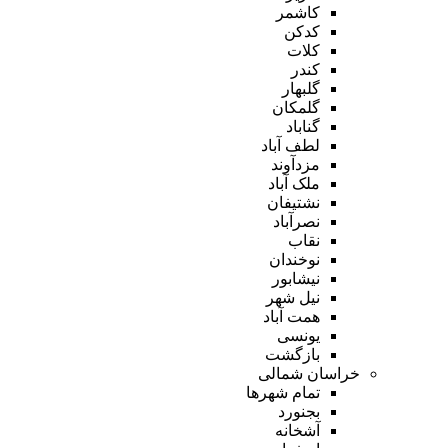
کاشمر
کدکن
کلات
کندر
گلبهار
گلمکان
گناباد
لطف آباد
مزدآوند
ملک آباد
نشتیفان
نصرآباد
نقاب
نوخندان
نیشابور
نیل شهر
همت آباد
یونسی
بازگشت
خراسان شمالی
تمام شهر‌ها
بجنورد
آشخانه