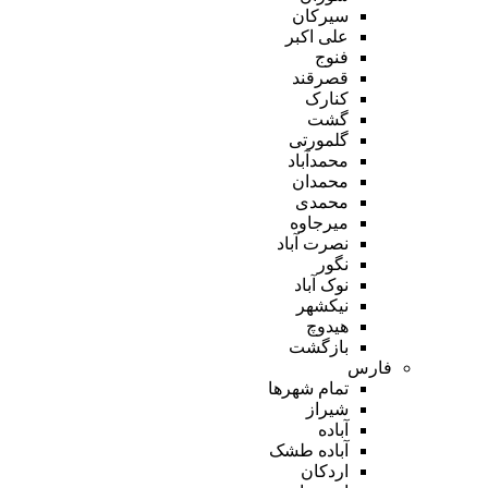
سیرکان
علی اکبر
فنوج
قصرقند
کنارک
گشت
گلمورتی
محمدآباد
محمدان
محمدی
میرجاوه
نصرت آباد
نگور
نوک آباد
نیکشهر
هیدوچ
بازگشت
فارس
تمام شهر‌ها
شیراز
آباده
آباده طشک
اردکان