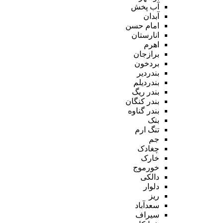
آب پخش
آبدان
امام حسن
انارستان
اهرم
برازجان
بردخون
بندردیر
بندردیلم
بندر ریگ
بندر کنگان
بندر گناوه
بنک
تنگ ارم
جم
چغادک
خارک
خورموج
دالکی
دلوار
ریز
سعدآباد
سیراف