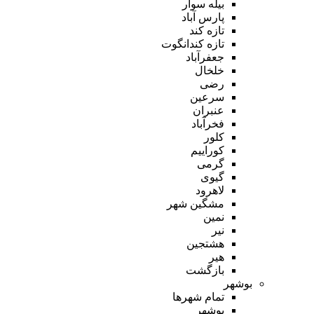
بیله سوار
پارس آباد
تازه کند
تازه کندانگوت
جعفرآباد
خلخال
رضی
سرعین
عنبران
فخرآباد
کلور
کوراییم
گرمی
گیوی
لاهرود
مشگین شهر
نمین
نیر
هشتجین
هیر
بازگشت
بوشهر
تمام شهر‌ها
بوشهر