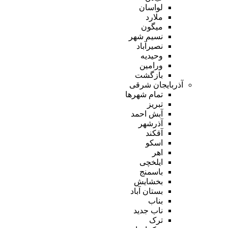
لواسان
ملارد
میگون
نسیم شهر
نصیرآباد
وحیدیه
ورامین
بازگشت
آذربایجان شرقی
تمام شهر‌ها
تبریز
آبش احمد
آذرشهر
آقکند
اسکو
اهر
ایلخچی
باسمنج
بخشایش
بستان آباد
بناب
ناب جدید
ترک