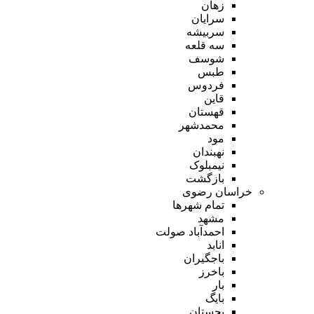
زهان
سرایان
سربیشه
سه قلعه
شوسف
طبس
فردوس
قاین
قهستان
محمدشهر
مود
نهبندان
نیمبلوک
بازگشت
خراسان رضوی
تمام شهر‌ها
مشهد
احمدآباد صولت
انابد
باجگیران
باخرز
بار
بایگ
بجستان