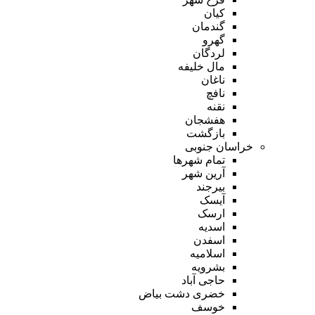
کیان
گندمان
گهرو
لردگان
مال خلیفه
ناغان
نافچ
نقنه
هفشجان
بازگشت
خراسان جنوبی
تمام شهر‌ها
آرین شهر
بیرجند
آیسک
ارسک
اسدیه
اسفدن
اسلامیه
بشرویه
حاجی آباد
خضری دشت بیاض
خوسف