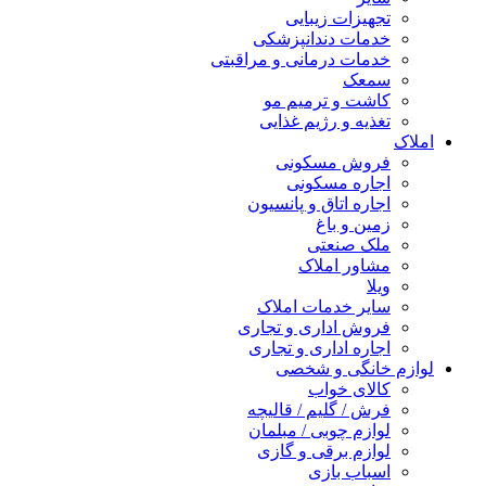
تجهیزات زیبایی
خدمات دندانپزشکی
خدمات درمانی و مراقبتی
سمعک
کاشت و ترمیم مو
تغذیه و رژیم غذایی
املاک
فروش مسکونی
اجاره مسکونی
اجاره اتاق و پانسیون
زمین و باغ
ملک صنعتی
مشاور املاک
ویلا
سایر خدمات املاک
فروش اداری و تجاری
اجاره اداری و تجاری
لوازم خانگی و شخصی
کالای خواب
فرش / گلیم / قالیچه
لوازم چوبی / مبلمان
لوازم برقی و گازی
اسباب بازی