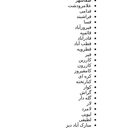
صفاشهر
علامرودشت
فدامی
فراشبند
فسا
فیروزآباد
قائمیه
قادرآباد
قطب آباد
قطرویه
قیر
کارزین
کازرون
کامفیروز
کره ای
کنارتخته
کوار
گراش
گله دار
لار
لامرد
لپویی
لطیفی
مبارک آباد دیز