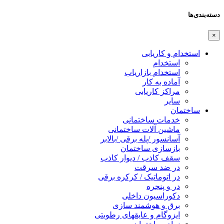
دسته‌بندی‌ها
×
استخدام و کاریابی
استخدام
استخدام بازاریاب
آماده به کار
مراکز کاریابی
سایر
ساختمان
خدمات ساختمانی
ماشین آلات ساختمانی
آسانسور /پله برقی /بالابر
بازسازی ساختمان
سقف کاذب / دیوار کاذب
در ضد سرقت
در اتوماتیک / کرکره برقی
در و پنجره
دکوراسیون داخلی
برق و هوشمند سازی
ایزوگام و عایقهای رطوبتی