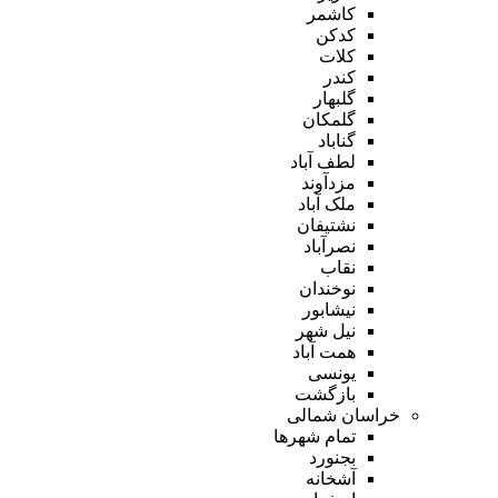
کاشمر
کدکن
کلات
کندر
گلبهار
گلمکان
گناباد
لطف آباد
مزدآوند
ملک آباد
نشتیفان
نصرآباد
نقاب
نوخندان
نیشابور
نیل شهر
همت آباد
یونسی
بازگشت
خراسان شمالی
تمام شهر‌ها
بجنورد
آشخانه