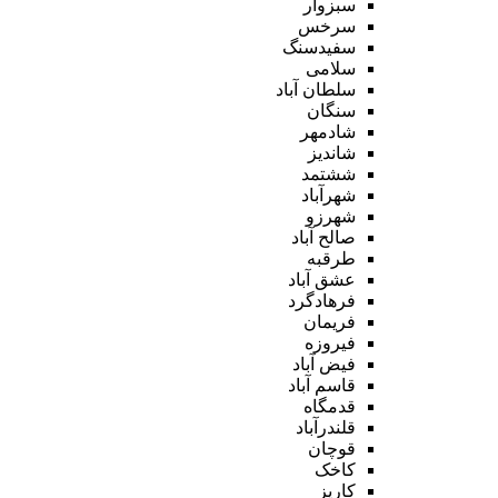
سبزوار
سرخس
سفیدسنگ
سلامی
سلطان آباد
سنگان
شادمهر
شاندیز
ششتمد
شهرآباد
شهرزو
صالح آباد
طرقبه
عشق آباد
فرهادگرد
فریمان
فیروزه
فیض آباد
قاسم آباد
قدمگاه
قلندرآباد
قوچان
کاخک
کاریز