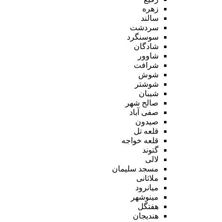
زهره
سالند
سردشت
سوسنگرد
شادگان
شاوور
شرافت
شوش
شوشتر
شیبان
صالح شهر
صفی آباد
صیدون
قلعه تل
قلعه خواجه
گتوند
لالی
مسجد سلیمان
ملاثانی
میانرود
مینوشهر
هفتگل
هندیجان