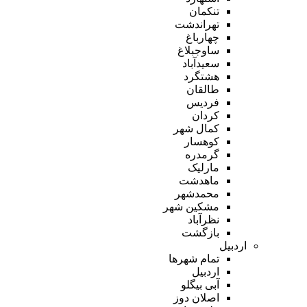
تنکمان
تهراندشت
چهارباغ
ساوجبلاغ
سعیدآباد
هشتگرد
طالقان
فردیس
کردان
کمال شهر
کوهسار
گرمدره
مارلیک
ماهدشت
محمدشهر
مشکین شهر
نظرآباد
بازگشت
اردبیل
تمام شهر‌ها
اردبیل
آبی بیگلو
اصلان دوز