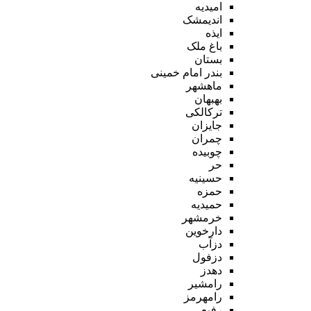
امیدیه
اندیمشک
ایذه
باغ ملک
بستان
بندر امام خمینی
ماهشهر
بهبهان
ترکالکی
جایزان
چمران
چوبیده
حر
حسینیه
حمزه
حمیدیه
خرمشهر
دارخوین
دزآب
دزفول
دهدز
رامشیر
رامهرمز
رفیع