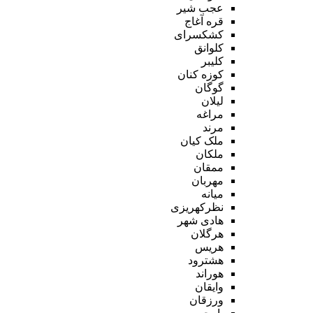
عجب شیر
قره آغاج
کشکسرای
کلوانق
کلیبر
کوزه کنان
گوگان
لیلان
مراغه
مرند
ملک کیان
ملکان
ممقان
مهربان
میانه
نظرکهریزی
هادی شهر
هرگلان
هریس
هشترود
هوراند
وایقان
ورزقان