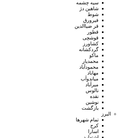
سیه چشمه
شاهین دژ
شوط
فیرورق
قر ضیاالدین
قطور
قوشچی
کشاورز
گردکشانه
ماکو
محمدیار
محمودآباد
مهاباد
میاندوآب
میرآباد
نالوس
نقده
نوشین
بازگشت
البرز
تمام شهر‌ها
کرج
اسارا
اشتهارد