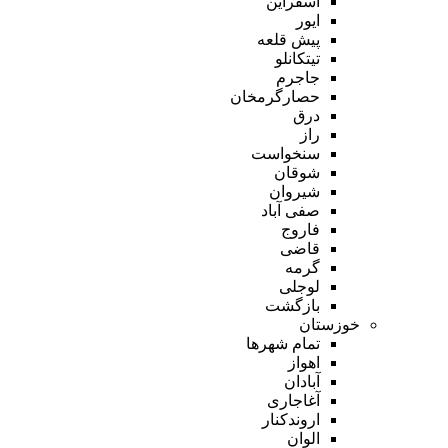
اسفراین
ایور
پیش قلعه
تیتکانلو
جاجرم
حصارگرمخان
درق
راز
سنخواست
شوقان
شیروان
صفی آباد
فاروج
قاضی
گرمه
لوجلی
بازگشت
خوزستان
تمام شهر‌ها
اهواز
آبادان
آغاجاری
اروندکنار
الوان