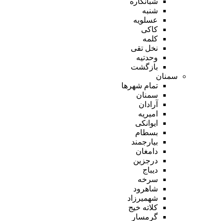
شبانکاره
شنبه
عسلویه
کاکی
کلمه
نخل تقی
وحدتیه
بازگشت
سمنان
تمام شهر‌ها
سمنان
آرادان
امیریه
ایوانکی
بسطام
بیارجمند
دامغان
درجزین
دیباج
سرخه
شاهرود
شهمیرزاد
کلاته خیج
گرمسار