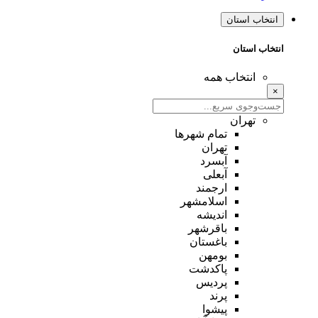
انتخاب استان
انتخاب استان
انتخاب همه
×
تهران
تمام شهر‌ها
تهران
آبسرد
آبعلی
ارجمند
اسلامشهر
اندیشه
باقرشهر
باغستان
بومهن
پاکدشت
پردیس
پرند
پیشوا