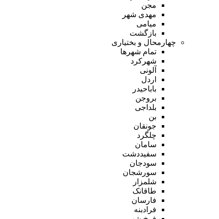
مجن
مهدی شهر
میامی
بازگشت
چهارمحال و بختیاری
تمام شهر‌ها
شهرکرد
آلونی
اردل
باباحیدر
بروجن
بلداجی
بن
جونقان
چلگرد
سامان
سفیددشت
سودجان
سورشجان
شلمزار
طاقانک
فارسان
فرادبنه
فرخ شهر