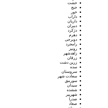
خشت
خنج
خور
داراب
داریان
دبیران
دژکرد
دهرم
دوبرجی
رامجرد
رونیز
زاهدشهر
زرقان
زرین دشت
سده
سروستان
سعادت شهر
سورمق
سیدان
ششده
شهرپیر
صدرا
صغاد