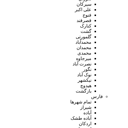
سیرکان
علی اکبر
فنوج
قصرقند
کنارک
گشت
گلمورتی
محمدآباد
محمدان
محمدی
میرجاوه
نصرت آباد
نگور
نوک آباد
نیکشهر
هیدوچ
بازگشت
فارس
تمام شهر‌ها
شیراز
آباده
آباده طشک
اردکان