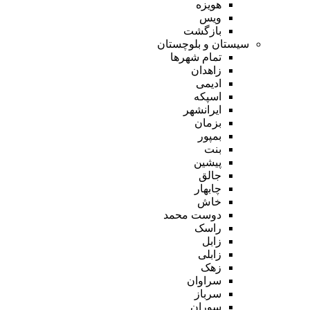
هویزه
ویس
بازگشت
سیستان و بلوچستان
تمام شهر‌ها
زاهدان
ادیمی
اسپکه
ایرانشهر
بزمان
بمپور
بنت
پیشین
جالق
چابهار
خاش
دوست محمد
راسک
زابل
زابلی
زهک
سراوان
سرباز
سوران