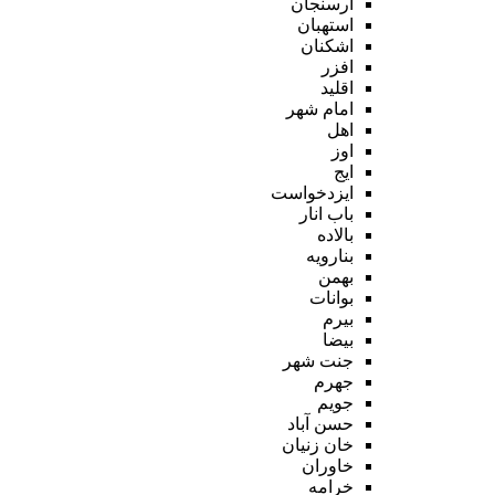
ارسنجان
استهبان
اشکنان
افزر
اقلید
امام شهر
اهل
اوز
ایج
ایزدخواست
باب انار
بالاده
بنارویه
بهمن
بوانات
بیرم
بیضا
جنت شهر
جهرم
جویم
حسن آباد
خان زنیان
خاوران
خرامه