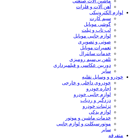
ماشین آلات صنعتی
آهن آلات و فلزات
لوازم الکترونیکی
سیم کارت
گوشی موبایل
لپ تاپ و تبلت
لوازم جانبی موبایل
صوتی و تصویری
تعمیرات موبایل
خدمات سانترال
تلفن بی‌سیم رومیزی
دوربین عکاسی و فیلمبرداری
سایر
خودرو و وسایل نقلیه
خودروی داخلی و خارجی
اجاره خودرو
لوازم جانبی خودرو
دزدگیر و ردیاب
تزئینات خودرو
لوازم یدکی
خدمات ماشین و موتور
موتورسیکلت و لوازم جانبی
سایر
متفرقه