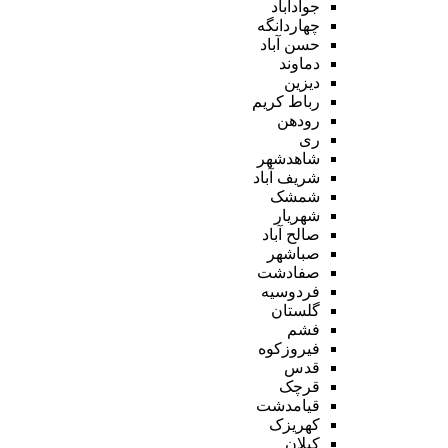
جوادآباد
چهاردانگه
حسن آباد
دماوند
دیزین
رباط کریم
رودهن
ری
شاهدشهر
شریف آباد
شمشک
شهریار
صالح آباد
صباشهر
صفادشت
فردوسیه
گلستان
فشم
فیروزکوه
قدس
قرچک
قیامدشت
کهریزک
کیلان