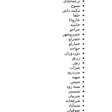
ترکمانچای
تسوج
تیکمه داش
جلفا
خاروانا
خامنه
خراجو
خسروشهر
خضرلو
خمارلو
خواجه
دوزدوزان
زرنق
زنوز
سراب
سردرود
سهند
سیس
سیه رود
شبستر
شربیان
شرفخانه
شندآباد
صوفیان