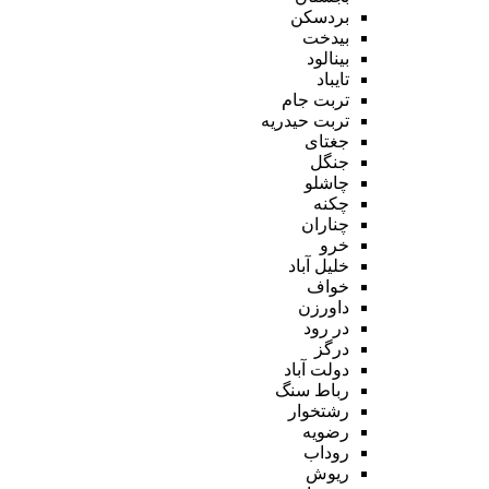
بردسکن
بیدخت
بینالود
تایباد
تربت جام
تربت حیدریه
جغتای
جنگل
چاشلو
چکنه
چناران
خرو
خلیل آباد
خواف
داورزن
در رود
درگز
دولت آباد
رباط سنگ
رشتخوار
رضویه
روداب
ریوش