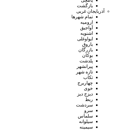
یامچی
بازگشت
آذربایجان غربی
تمام شهر‌ها
ارومیه
آواجیق
اشنویه
ایواوغلی
باروق
بازرگان
بوکان
پلدشت
پیرانشهر
تازه شهر
تکاب
چهاربرج
خوی
دیزج دیز
ربط
سردشت
سرو
سلماس
سیلوانه
سیمینه