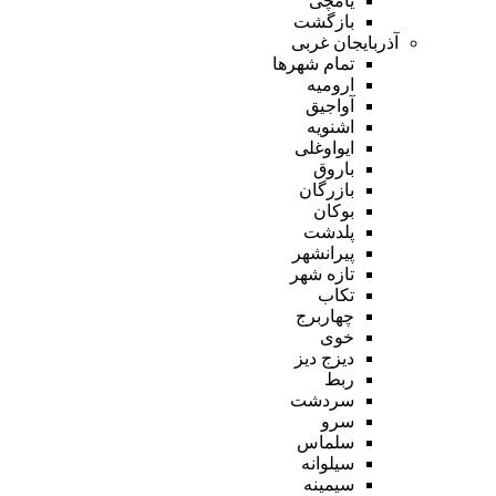
یامچی
بازگشت
آذربایجان غربی
تمام شهر‌ها
ارومیه
آواجیق
اشنویه
ایواوغلی
باروق
بازرگان
بوکان
پلدشت
پیرانشهر
تازه شهر
تکاب
چهاربرج
خوی
دیزج دیز
ربط
سردشت
سرو
سلماس
سیلوانه
سیمینه