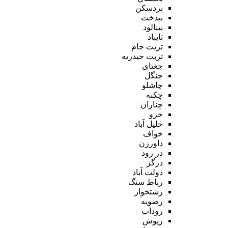
بردسکن
بیدخت
بینالود
تایباد
تربت جام
تربت حیدریه
جغتای
جنگل
چاشلو
چکنه
چناران
خرو
خلیل آباد
خواف
داورزن
در رود
درگز
دولت آباد
رباط سنگ
رشتخوار
رضویه
روداب
ریوش