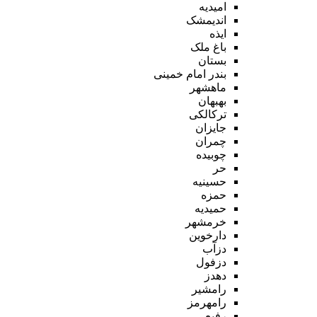
امیدیه
اندیمشک
ایذه
باغ ملک
بستان
بندر امام خمینی
ماهشهر
بهبهان
ترکالکی
جایزان
چمران
چوبیده
حر
حسینیه
حمزه
حمیدیه
خرمشهر
دارخوین
دزآب
دزفول
دهدز
رامشیر
رامهرمز
رفیع