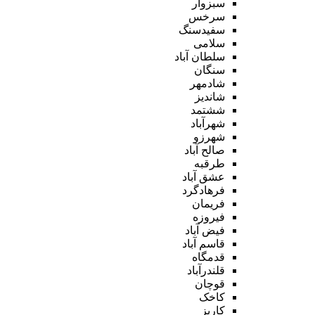
سبزوار
سرخس
سفیدسنگ
سلامی
سلطان آباد
سنگان
شادمهر
شاندیز
ششتمد
شهرآباد
شهرزو
صالح آباد
طرقبه
عشق آباد
فرهادگرد
فریمان
فیروزه
فیض آباد
قاسم آباد
قدمگاه
قلندرآباد
قوچان
کاخک
کاریز