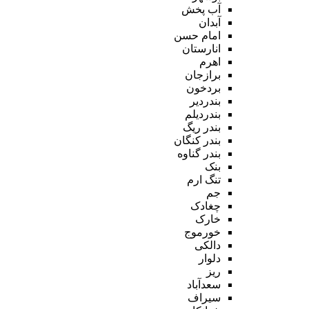
آب پخش
آبدان
امام حسن
انارستان
اهرم
برازجان
بردخون
بندردیر
بندردیلم
بندر ریگ
بندر کنگان
بندر گناوه
بنک
تنگ ارم
جم
چغادک
خارک
خورموج
دالکی
دلوار
ریز
سعدآباد
سیراف