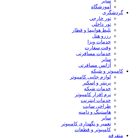
سایر
آموزشگاه
گردشگری
تور خارجی
تور داخلی
بلیط هواپیما و قطار
رزرو هتل
خدمات ویزا
وقت سفارت
خدمات مسافرتی
سایر
آژانس مسافرتی
کامپیوتر و شبکه
لوازم جانبی کامپیوتر
پرینتر و اسکنر
خدمات شبکه
نرم افزار کامپیوتر
خدمات اینترنت
طراحی سایت
هاستینگ و دامنه
سایر
تعمیر و نگهداری کامپیوتر
کامپیوتر و قطعات
متفرقه