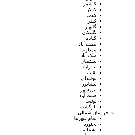
کاشمر
کدکن
کلات
کندر
گلبهار
گلمکان
گناباد
لطف آباد
مزدآوند
ملک آباد
نشتیفان
نصرآباد
نقاب
نوخندان
نیشابور
نیل شهر
همت آباد
یونسی
بازگشت
خراسان شمالی
تمام شهر‌ها
بجنورد
آشخانه