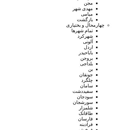
مجن
مهدی شهر
میامی
بازگشت
چهارمحال و بختیاری
تمام شهر‌ها
شهرکرد
آلونی
اردل
باباحیدر
بروجن
بلداجی
بن
جونقان
چلگرد
سامان
سفیددشت
سودجان
سورشجان
شلمزار
طاقانک
فارسان
فرادبنه
فرخ شهر