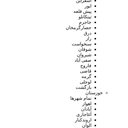
اسفراین
ایور
پیش قلعه
تیتکانلو
جاجرم
حصارگرمخان
درق
راز
سنخواست
شوقان
شیروان
صفی آباد
فاروج
قاضی
گرمه
لوجلی
بازگشت
خوزستان
تمام شهر‌ها
اهواز
آبادان
آغاجاری
اروندکنار
الوان