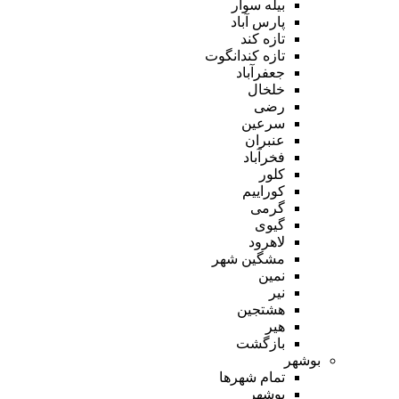
بیله سوار
پارس آباد
تازه کند
تازه کندانگوت
جعفرآباد
خلخال
رضی
سرعین
عنبران
فخرآباد
کلور
کوراییم
گرمی
گیوی
لاهرود
مشگین شهر
نمین
نیر
هشتجین
هیر
بازگشت
بوشهر
تمام شهر‌ها
بوشهر