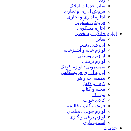
ویلا
سایر خدمات املاک
فروش اداری و تجاری
اجاره اداری و تجاری
فروش مسکونی
اجاره مسکونی
لوازم خانگی و شخصی
سایر
لوازم ورزشی
لوازم خانه و آشپزخانه
لوازم موسیقی
لوازم تزئینی
سیسمونی / لوازم کودک
لوازم اداری فروشگاهی
تصفیه آب و هوا
کیف و کفش
مجله و کتاب
پوشاک
کالای خواب
فرش / گلیم / قالیچه
لوازم چوبی / مبلمان
لوازم برقی و گازی
اسباب بازی
خدمات