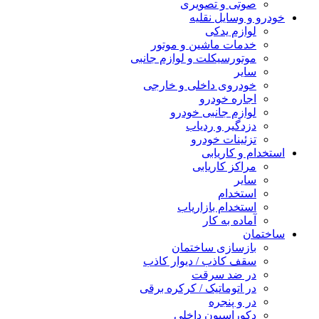
صوتی و تصویری
خودرو و وسایل نقلیه
لوازم یدکی
خدمات ماشین و موتور
موتورسیکلت و لوازم جانبی
سایر
خودروی داخلی و خارجی
اجاره خودرو
لوازم جانبی خودرو
دزدگیر و ردیاب
تزئینات خودرو
استخدام و کاریابی
مراکز کاریابی
سایر
استخدام
استخدام بازاریاب
آماده به کار
ساختمان
بازسازی ساختمان
سقف کاذب / دیوار کاذب
در ضد سرقت
در اتوماتیک / کرکره برقی
در و پنجره
دکوراسیون داخلی