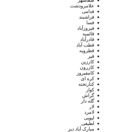
صفاشهر
علامرودشت
فدامی
فراشبند
فسا
فیروزآباد
قائمیه
قادرآباد
قطب آباد
قطرویه
قیر
کارزین
کازرون
کامفیروز
کره ای
کنارتخته
کوار
گراش
گله دار
لار
لامرد
لپویی
لطیفی
مبارک آباد دیز