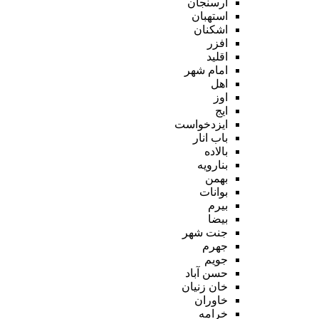
ارسنجان
استهبان
اشکنان
افزر
اقلید
امام شهر
اهل
اوز
ایج
ایزدخواست
باب انار
بالاده
بنارویه
بهمن
بوانات
بیرم
بیضا
جنت شهر
جهرم
جویم
حسن آباد
خان زنیان
خاوران
خرامه