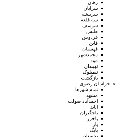
زهان
سرایان
سربیشه
سه قلعه
شوسف
طبس
فردوس
قاین
قهستان
محمدشهر
مود
نهبندان
نیمبلوک
بازگشت
خراسان رضوی
تمام شهر‌ها
مشهد
احمدآباد صولت
انابد
باجگیران
باخرز
بار
بایگ
بجستان