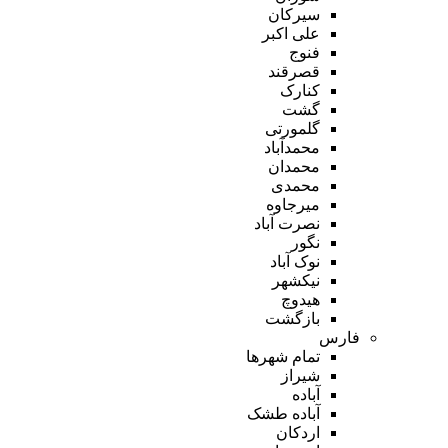
سیرکان
علی اکبر
فنوج
قصرقند
کنارک
گشت
گلمورتی
محمدآباد
محمدان
محمدی
میرجاوه
نصرت آباد
نگور
نوک آباد
نیکشهر
هیدوچ
بازگشت
فارس
تمام شهر‌ها
شیراز
آباده
آباده طشک
اردکان