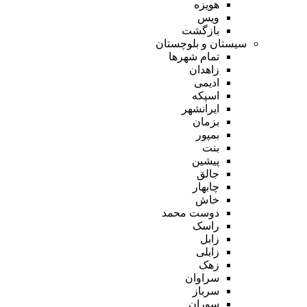
هویزه
ویس
بازگشت
سیستان و بلوچستان
تمام شهر‌ها
زاهدان
ادیمی
اسپکه
ایرانشهر
بزمان
بمپور
بنت
پیشین
جالق
چابهار
خاش
دوست محمد
راسک
زابل
زابلی
زهک
سراوان
سرباز
سوران