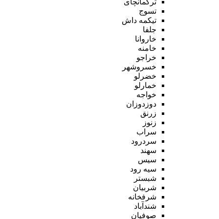
ترکمانچای
تسوج
تیکمه داش
جلفا
خاروانا
خامنه
خراجو
خسروشهر
خضرلو
خمارلو
خواجه
دوزدوزان
زرنق
زنوز
سراب
سردرود
سهند
سیس
سیه رود
شبستر
شربیان
شرفخانه
شندآباد
صوفیان