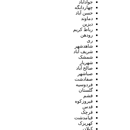
جوادآباد
چهاردانگه
حسن آباد
دماوند
دیزین
رباط کریم
رودهن
ری
شاهدشهر
شریف آباد
شمشک
شهریار
صالح آباد
صباشهر
صفادشت
فردوسیه
گلستان
فشم
فیروزکوه
قدس
قرچک
قیامدشت
کهریزک
کیلان