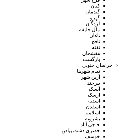
کیان
گندمان
گهرو
لردگان
مال خلیفه
ناغان
نافچ
نقنه
هفشجان
بازگشت
خراسان جنوبی
تمام شهر‌ها
آرین شهر
بیرجند
آیسک
ارسک
اسدیه
اسفدن
اسلامیه
بشرویه
حاجی آباد
خضری دشت بیاض
خوسف