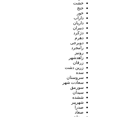
خشت
خنج
خور
داراب
داریان
دبیران
دژکرد
دهرم
دوبرجی
رامجرد
رونیز
زاهدشهر
زرقان
زرین دشت
سده
سروستان
سعادت شهر
سورمق
سیدان
ششده
شهرپیر
صدرا
صغاد