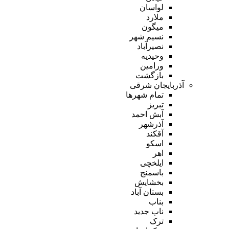
لواسان
ملارد
میگون
نسیم شهر
نصیرآباد
وحیدیه
ورامین
بازگشت
آذربایجان شرقی
تمام شهر‌ها
تبریز
آبش احمد
آذرشهر
آقکند
اسکو
اهر
ایلخچی
باسمنج
بخشایش
بستان آباد
بناب
ناب جدید
ترک