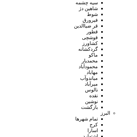
سیه چشمه
شاهین دژ
شوط
فیرورق
قر ضیاالدین
قطور
قوشچی
کشاورز
گردکشانه
ماکو
محمدیار
محمودآباد
مهاباد
میاندوآب
میرآباد
نالوس
نقده
نوشین
بازگشت
البرز
تمام شهر‌ها
کرج
اسارا
اشتهارد