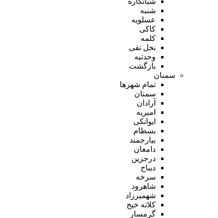
شبانکاره
شنبه
عسلویه
کاکی
کلمه
نخل تقی
وحدتیه
بازگشت
سمنان
تمام شهر‌ها
سمنان
آرادان
امیریه
ایوانکی
بسطام
بیارجمند
دامغان
درجزین
دیباج
سرخه
شاهرود
شهمیرزاد
کلاته خیج
گرمسار