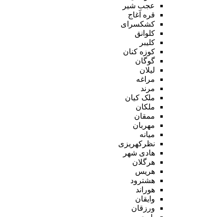
عجب شیر
قره آغاج
کشکسرای
کلوانق
کلیبر
کوزه کنان
گوگان
لیلان
مراغه
مرند
ملک کیان
ملکان
ممقان
مهربان
میانه
نظرکهریزی
هادی شهر
هرگلان
هریس
هشترود
هوراند
وایقان
ورزقان