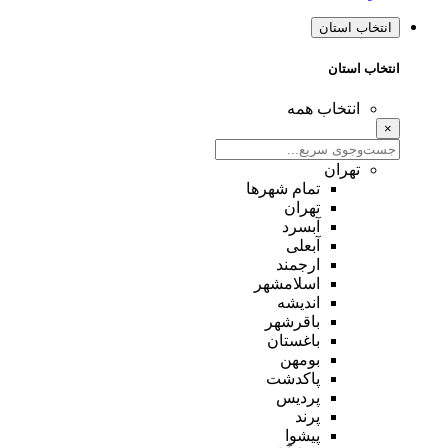
انتخاب استان
انتخاب استان
انتخاب همه
×
تهران
تمام شهر‌ها
تهران
آبسرد
آبعلی
ارجمند
اسلامشهر
اندیشه
باقرشهر
باغستان
بومهن
پاکدشت
پردیس
پرند
پیشوا