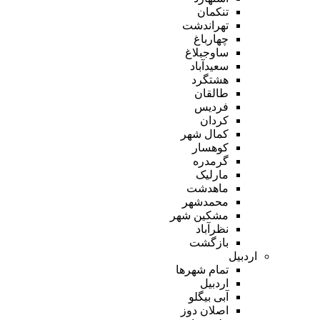
تنکمان
تهراندشت
چهارباغ
ساوجبلاغ
سعیدآباد
هشتگرد
طالقان
فردیس
کردان
کمال شهر
کوهسار
گرمدره
مارلیک
ماهدشت
محمدشهر
مشکین شهر
نظرآباد
بازگشت
اردبیل
تمام شهر‌ها
اردبیل
آبی بیگلو
اصلان دوز