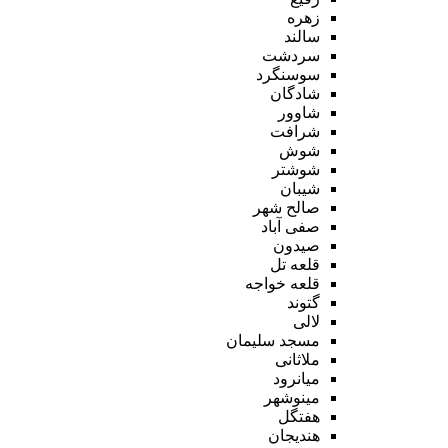
زهره
سالند
سردشت
سوسنگرد
شادگان
شاوور
شرافت
شوش
شوشتر
شیبان
صالح شهر
صفی آباد
صیدون
قلعه تل
قلعه خواجه
گتوند
لالی
مسجد سلیمان
ملاثانی
میانرود
مینوشهر
هفتگل
هندیجان