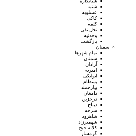
شبانکاره
شنبه
عسلویه
کاکی
کلمه
نخل تقی
وحدتیه
بازگشت
سمنان
تمام شهر‌ها
سمنان
آرادان
امیریه
ایوانکی
بسطام
بیارجمند
دامغان
درجزین
دیباج
سرخه
شاهرود
شهمیرزاد
کلاته خیج
گرمسار