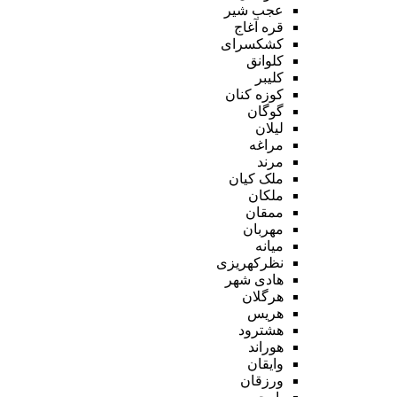
عجب شیر
قره آغاج
کشکسرای
کلوانق
کلیبر
کوزه کنان
گوگان
لیلان
مراغه
مرند
ملک کیان
ملکان
ممقان
مهربان
میانه
نظرکهریزی
هادی شهر
هرگلان
هریس
هشترود
هوراند
وایقان
ورزقان