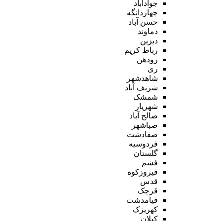
جوادآباد
چهاردانگه
حسن آباد
دماوند
دیزین
رباط کریم
رودهن
ری
شاهدشهر
شریف آباد
شمشک
شهریار
صالح آباد
صباشهر
صفادشت
فردوسیه
گلستان
فشم
فیروزکوه
قدس
قرچک
قیامدشت
کهریزک
کیلان