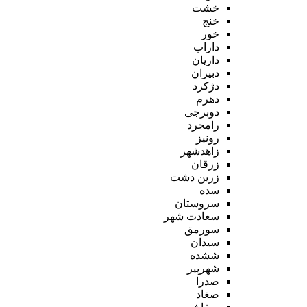
خشت
خنج
خور
داراب
داریان
دبیران
دژکرد
دهرم
دوبرجی
رامجرد
رونیز
زاهدشهر
زرقان
زرین دشت
سده
سروستان
سعادت شهر
سورمق
سیدان
ششده
شهرپیر
صدرا
صغاد