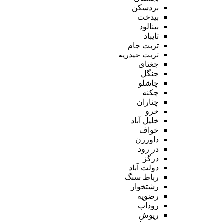
بردسکن
بیدخت
بینالود
تایباد
تربت جام
تربت حیدریه
جغتای
جنگل
چاشلو
چکنه
چناران
خرو
خلیل آباد
خواف
داورزن
در رود
درگز
دولت آباد
رباط سنگ
رشتخوار
رضویه
روداب
ریوش