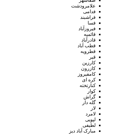
صفاشهر
علامرودشت
فدامی
فراشبند
فسا
فیروزآباد
قائمیه
قادرآباد
قطب آباد
قطرویه
قیر
کارزین
کازرون
کامفیروز
کره ای
کنارتخته
کوار
گراش
گله دار
لار
لامرد
لپویی
لطیفی
مبارک آباد دیز