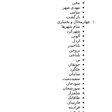
مجن
مهدی شهر
میامی
بازگشت
چهارمحال و بختیاری
تمام شهر‌ها
شهرکرد
آلونی
اردل
باباحیدر
بروجن
بلداجی
بن
جونقان
چلگرد
سامان
سفیددشت
سودجان
سورشجان
شلمزار
طاقانک
فارسان
فرادبنه
فرخ شهر