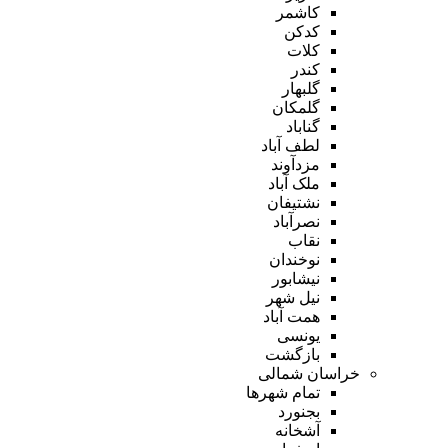
کاشمر
کدکن
کلات
کندر
گلبهار
گلمکان
گناباد
لطف آباد
مزدآوند
ملک آباد
نشتیفان
نصرآباد
نقاب
نوخندان
نیشابور
نیل شهر
همت آباد
یونسی
بازگشت
خراسان شمالی
تمام شهر‌ها
بجنورد
آشخانه