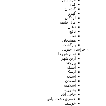
کیان
گندمان
گهرو
لردگان
مال خلیفه
ناغان
نافچ
نقنه
هفشجان
بازگشت
خراسان جنوبی
تمام شهر‌ها
آرین شهر
بیرجند
آیسک
ارسک
اسدیه
اسفدن
اسلامیه
بشرویه
حاجی آباد
خضری دشت بیاض
خوسف