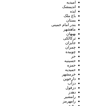
امیدیه
اندیمشک
ایذه
باغ ملک
بستان
بندر امام خمینی
ماهشهر
بهبهان
ترکالکی
جایزان
چمران
چوبیده
حر
حسینیه
حمزه
حمیدیه
خرمشهر
دارخوین
دزآب
دزفول
دهدز
رامشیر
رامهرمز
رفیع