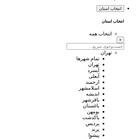
انتخاب استان
انتخاب استان
انتخاب همه
×
تهران
تمام شهر‌ها
تهران
آبسرد
آبعلی
ارجمند
اسلامشهر
اندیشه
باقرشهر
باغستان
بومهن
پاکدشت
پردیس
پرند
پیشوا