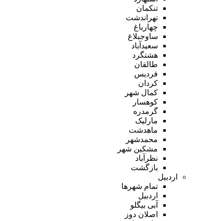
تنکمان
تهراندشت
چهارباغ
ساوجبلاغ
سعیدآباد
هشتگرد
طالقان
فردیس
کردان
کمال شهر
کوهسار
گرمدره
مارلیک
ماهدشت
محمدشهر
مشکین شهر
نظرآباد
بازگشت
اردبیل
تمام شهر‌ها
اردبیل
آبی بیگلو
اصلان دوز