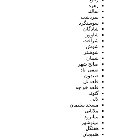
زهره
سالند
سردشت
سوسنگرد
شادگان
شاوور
شرافت
شوش
شوشتر
شیبان
صالح شهر
صفی آباد
صیدون
قلعه تل
قلعه خواجه
گتوند
لالی
مسجد سلیمان
ملاثانی
میانرود
مینوشهر
هفتگل
هندیجان