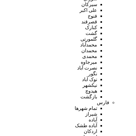
سیرکان
علی اکبر
فنوج
قصرقند
کنارک
گشت
گلمورتی
محمدآباد
محمدان
محمدی
میرجاوه
نصرت آباد
نگور
نوک آباد
نیکشهر
هیدوچ
بازگشت
فارس
تمام شهر‌ها
شیراز
آباده
آباده طشک
اردکان