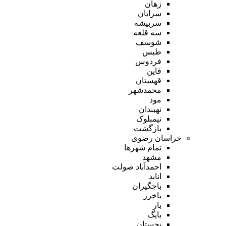
زهان
سرایان
سربیشه
سه قلعه
شوسف
طبس
فردوس
قاین
قهستان
محمدشهر
مود
نهبندان
نیمبلوک
بازگشت
خراسان رضوی
تمام شهر‌ها
مشهد
احمدآباد صولت
انابد
باجگیران
باخرز
بار
بایگ
بجستان