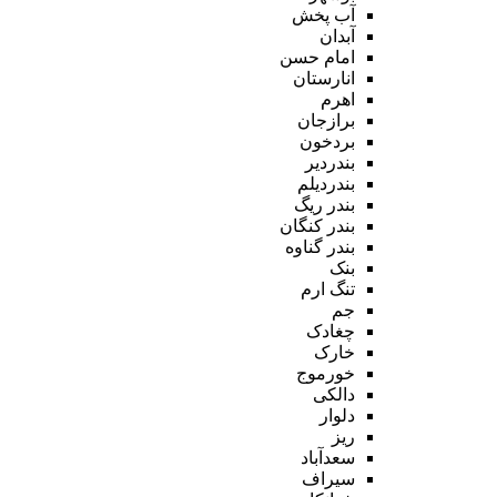
آب پخش
آبدان
امام حسن
انارستان
اهرم
برازجان
بردخون
بندردیر
بندردیلم
بندر ریگ
بندر کنگان
بندر گناوه
بنک
تنگ ارم
جم
چغادک
خارک
خورموج
دالکی
دلوار
ریز
سعدآباد
سیراف