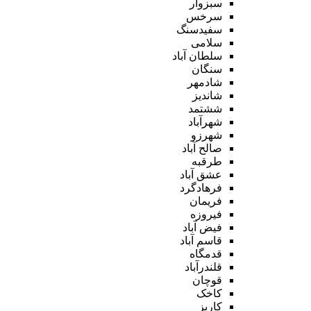
سبزوار
سرخس
سفیدسنگ
سلامی
سلطان آباد
سنگان
شادمهر
شاندیز
ششتمد
شهرآباد
شهرزو
صالح آباد
طرقبه
عشق آباد
فرهادگرد
فریمان
فیروزه
فیض آباد
قاسم آباد
قدمگاه
قلندرآباد
قوچان
کاخک
کاریز