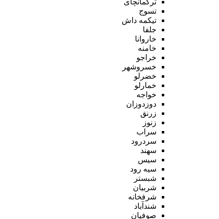
ترکمانچای
تسوج
تیکمه داش
جلفا
خاروانا
خامنه
خراجو
خسروشهر
خضرلو
خمارلو
خواجه
دوزدوزان
زرنق
زنوز
سراب
سردرود
سهند
سیس
سیه رود
شبستر
شربیان
شرفخانه
شندآباد
صوفیان