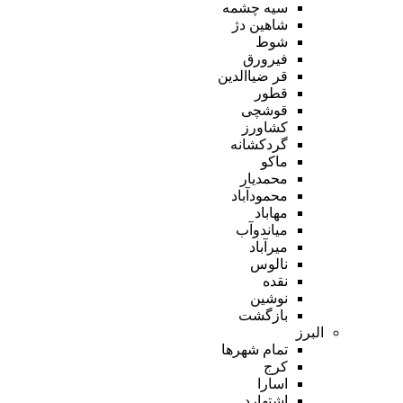
سیه چشمه
شاهین دژ
شوط
فیرورق
قر ضیاالدین
قطور
قوشچی
کشاورز
گردکشانه
ماکو
محمدیار
محمودآباد
مهاباد
میاندوآب
میرآباد
نالوس
نقده
نوشین
بازگشت
البرز
تمام شهر‌ها
کرج
اسارا
اشتهارد