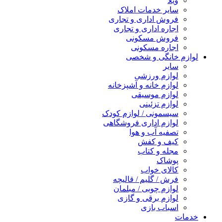
ویلا
سایر خدمات املاک
فروش اداری و تجاری
اجاره اداری و تجاری
فروش مسکونی
اجاره مسکونی
لوازم خانگی و شخصی
سایر
لوازم ورزشی
لوازم خانه و آشپزخانه
لوازم موسیقی
لوازم تزئینی
سیسمونی / لوازم کودک
لوازم اداری فروشگاهی
تصفیه آب و هوا
کیف و کفش
مجله و کتاب
پوشاک
کالای خواب
فرش / گلیم / قالیچه
لوازم چوبی / مبلمان
لوازم برقی و گازی
اسباب بازی
خدمات