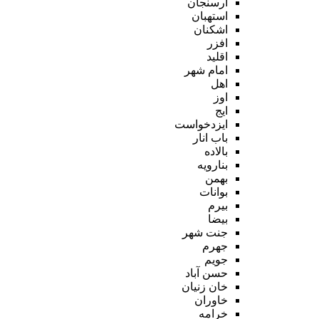
ارسنجان
استهبان
اشکنان
افزر
اقلید
امام شهر
اهل
اوز
ایج
ایزدخواست
باب انار
بالاده
بنارویه
بهمن
بوانات
بیرم
بیضا
جنت شهر
جهرم
جویم
حسن آباد
خان زنیان
خاوران
خرامه