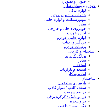
صوتی و تصویری
خودرو و وسایل نقلیه
لوازم یدکی
خدمات ماشین و موتور
موتورسیکلت و لوازم جانبی
سایر
خودروی داخلی و خارجی
اجاره خودرو
لوازم جانبی خودرو
دزدگیر و ردیاب
تزئینات خودرو
استخدام و کاریابی
مراکز کاریابی
سایر
استخدام
استخدام بازاریاب
آماده به کار
ساختمان
بازسازی ساختمان
سقف کاذب / دیوار کاذب
در ضد سرقت
در اتوماتیک / کرکره برقی
در و پنجره
دکوراسیون داخلی