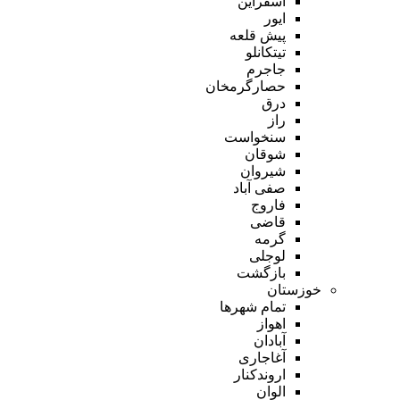
اسفراین
ایور
پیش قلعه
تیتکانلو
جاجرم
حصارگرمخان
درق
راز
سنخواست
شوقان
شیروان
صفی آباد
فاروج
قاضی
گرمه
لوجلی
بازگشت
خوزستان
تمام شهر‌ها
اهواز
آبادان
آغاجاری
اروندکنار
الوان