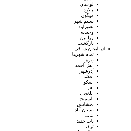
لواسان
ملارد
میگون
نسیم شهر
نصیرآباد
وحیدیه
ورامین
بازگشت
آذربایجان شرقی
تمام شهر‌ها
تبریز
آبش احمد
آذرشهر
آقکند
اسکو
اهر
ایلخچی
باسمنج
بخشایش
بستان آباد
بناب
ناب جدید
ترک