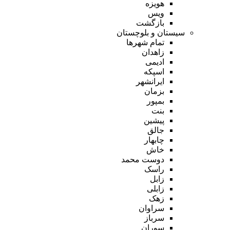
هویزه
ویس
بازگشت
سیستان و بلوچستان
تمام شهر‌ها
زاهدان
ادیمی
اسپکه
ایرانشهر
بزمان
بمپور
بنت
پیشین
جالق
چابهار
خاش
دوست محمد
راسک
زابل
زابلی
زهک
سراوان
سرباز
سوران