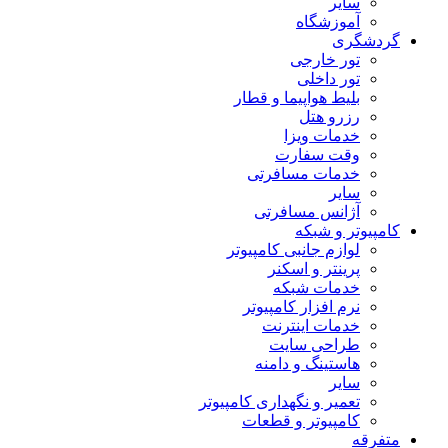
سایر
آموزشگاه
گردشگری
تور خارجی
تور داخلی
بلیط هواپیما و قطار
رزرو هتل
خدمات ویزا
وقت سفارت
خدمات مسافرتی
سایر
آژانس مسافرتی
کامپیوتر و شبکه
لوازم جانبی کامپیوتر
پرینتر و اسکنر
خدمات شبکه
نرم افزار کامپیوتر
خدمات اینترنت
طراحی سایت
هاستینگ و دامنه
سایر
تعمیر و نگهداری کامپیوتر
کامپیوتر و قطعات
متفرقه