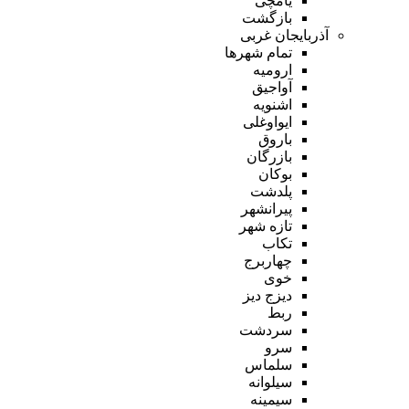
یامچی
بازگشت
آذربایجان غربی
تمام شهر‌ها
ارومیه
آواجیق
اشنویه
ایواوغلی
باروق
بازرگان
بوکان
پلدشت
پیرانشهر
تازه شهر
تکاب
چهاربرج
خوی
دیزج دیز
ربط
سردشت
سرو
سلماس
سیلوانه
سیمینه