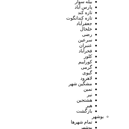
بیله سوار
پارس آباد
تازه کند
تازه کندانگوت
جعفرآباد
خلخال
رضی
سرعین
عنبران
فخرآباد
کلور
کوراییم
گرمی
گیوی
لاهرود
مشگین شهر
نمین
نیر
هشتجین
هیر
بازگشت
بوشهر
تمام شهر‌ها
بوشهر