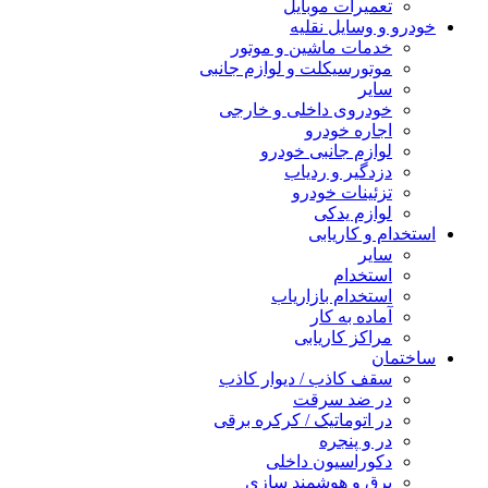
تعمیرات موبایل
خودرو و وسایل نقلیه
خدمات ماشین و موتور
موتورسیکلت و لوازم جانبی
سایر
خودروی داخلی و خارجی
اجاره خودرو
لوازم جانبی خودرو
دزدگیر و ردیاب
تزئینات خودرو
لوازم یدکی
استخدام و کاریابی
سایر
استخدام
استخدام بازاریاب
آماده به کار
مراکز کاریابی
ساختمان
سقف کاذب / دیوار کاذب
در ضد سرقت
در اتوماتیک / کرکره برقی
در و پنجره
دکوراسیون داخلی
برق و هوشمند سازی