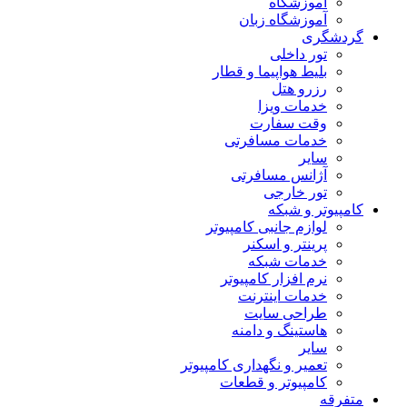
آموزشگاه
آموزشگاه زبان
گردشگری
تور داخلی
بلیط هواپیما و قطار
رزرو هتل
خدمات ویزا
وقت سفارت
خدمات مسافرتی
سایر
آژانس مسافرتی
تور خارجی
کامپیوتر و شبکه
لوازم جانبی کامپیوتر
پرینتر و اسکنر
خدمات شبکه
نرم افزار کامپیوتر
خدمات اینترنت
طراحی سایت
هاستینگ و دامنه
سایر
تعمیر و نگهداری کامپیوتر
کامپیوتر و قطعات
متفرقه