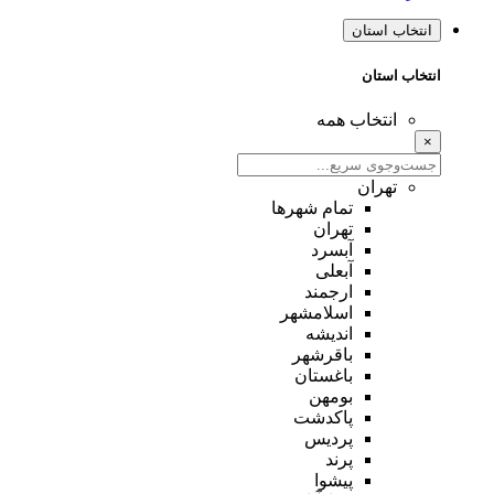
انتخاب استان
انتخاب استان
انتخاب همه
×
تهران
تمام شهر‌ها
تهران
آبسرد
آبعلی
ارجمند
اسلامشهر
اندیشه
باقرشهر
باغستان
بومهن
پاکدشت
پردیس
پرند
پیشوا