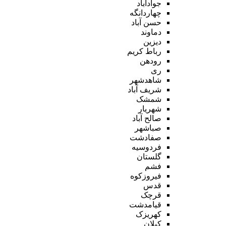
جوادآباد
چهاردانگه
حسن آباد
دماوند
دیزین
رباط کریم
رودهن
ری
شاهدشهر
شریف آباد
شمشک
شهریار
صالح آباد
صباشهر
صفادشت
فردوسیه
گلستان
فشم
فیروزکوه
قدس
قرچک
قیامدشت
کهریزک
کیلان