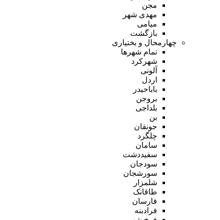
مجن
مهدی شهر
میامی
بازگشت
چهارمحال و بختیاری
تمام شهر‌ها
شهرکرد
آلونی
اردل
باباحیدر
بروجن
بلداجی
بن
جونقان
چلگرد
سامان
سفیددشت
سودجان
سورشجان
شلمزار
طاقانک
فارسان
فرادبنه
فرخ شهر