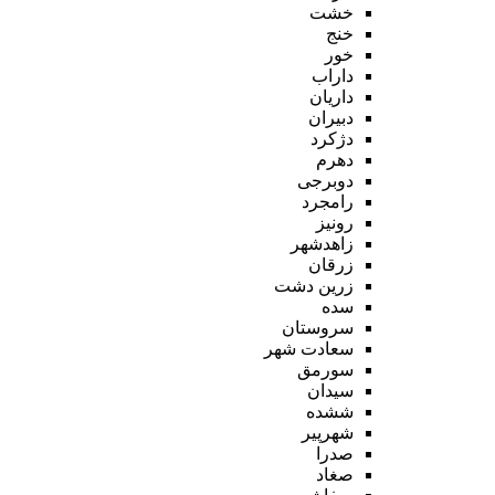
خشت
خنج
خور
داراب
داریان
دبیران
دژکرد
دهرم
دوبرجی
رامجرد
رونیز
زاهدشهر
زرقان
زرین دشت
سده
سروستان
سعادت شهر
سورمق
سیدان
ششده
شهرپیر
صدرا
صغاد