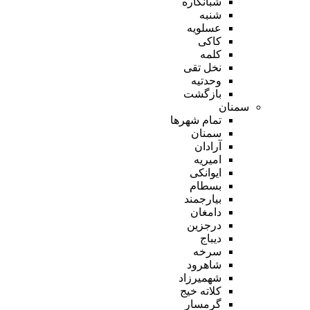
شبانکاره
شنبه
عسلویه
کاکی
کلمه
نخل تقی
وحدتیه
بازگشت
سمنان
تمام شهر‌ها
سمنان
آرادان
امیریه
ایوانکی
بسطام
بیارجمند
دامغان
درجزین
دیباج
سرخه
شاهرود
شهمیرزاد
کلاته خیج
گرمسار