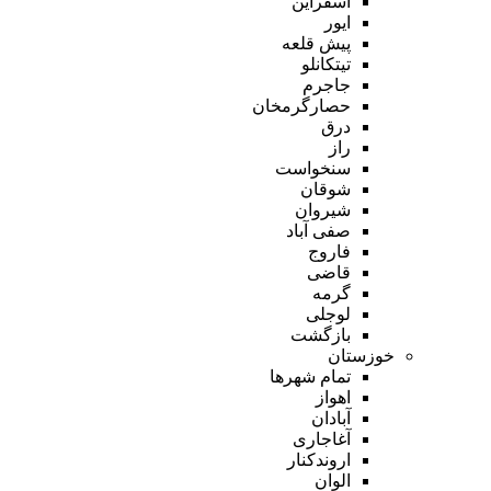
اسفراین
ایور
پیش قلعه
تیتکانلو
جاجرم
حصارگرمخان
درق
راز
سنخواست
شوقان
شیروان
صفی آباد
فاروج
قاضی
گرمه
لوجلی
بازگشت
خوزستان
تمام شهر‌ها
اهواز
آبادان
آغاجاری
اروندکنار
الوان