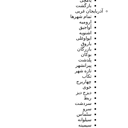
یامچی
بازگشت
آذربایجان غربی
تمام شهر‌ها
ارومیه
آواجیق
اشنویه
ایواوغلی
باروق
بازرگان
بوکان
پلدشت
پیرانشهر
تازه شهر
تکاب
چهاربرج
خوی
دیزج دیز
ربط
سردشت
سرو
سلماس
سیلوانه
سیمینه