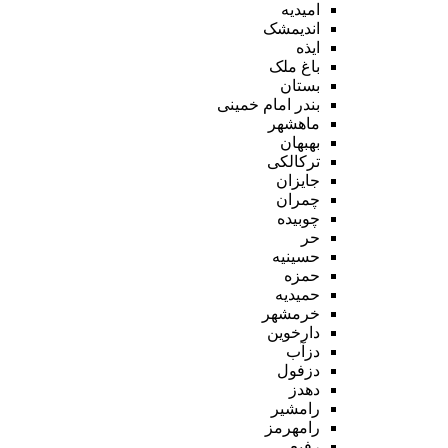
امیدیه
اندیمشک
ایذه
باغ ملک
بستان
بندر امام خمینی
ماهشهر
بهبهان
ترکالکی
جایزان
چمران
چوبیده
حر
حسینیه
حمزه
حمیدیه
خرمشهر
دارخوین
دزآب
دزفول
دهدز
رامشیر
رامهرمز
رفیع