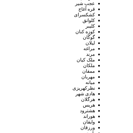
عجب شیر
قره آغاج
کشکسرای
کلوانق
کلیبر
کوزه کنان
گوگان
لیلان
مراغه
مرند
ملک کیان
ملکان
ممقان
مهربان
میانه
نظرکهریزی
هادی شهر
هرگلان
هریس
هشترود
هوراند
وایقان
ورزقان