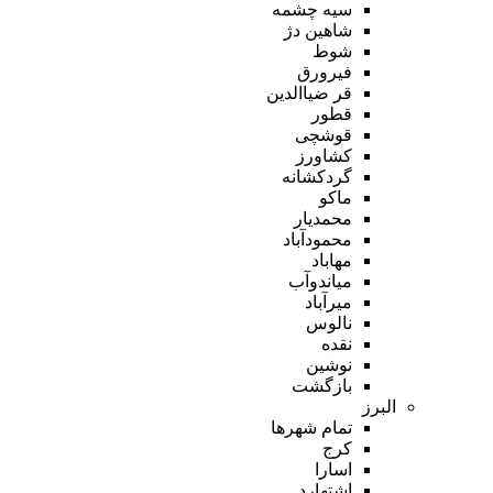
سیه چشمه
شاهین دژ
شوط
فیرورق
قر ضیاالدین
قطور
قوشچی
کشاورز
گردکشانه
ماکو
محمدیار
محمودآباد
مهاباد
میاندوآب
میرآباد
نالوس
نقده
نوشین
بازگشت
البرز
تمام شهر‌ها
کرج
اسارا
اشتهارد