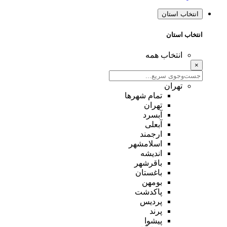
انتخاب استان
انتخاب استان
انتخاب همه
×
تهران
تمام شهر‌ها
تهران
آبسرد
آبعلی
ارجمند
اسلامشهر
اندیشه
باقرشهر
باغستان
بومهن
پاکدشت
پردیس
پرند
پیشوا