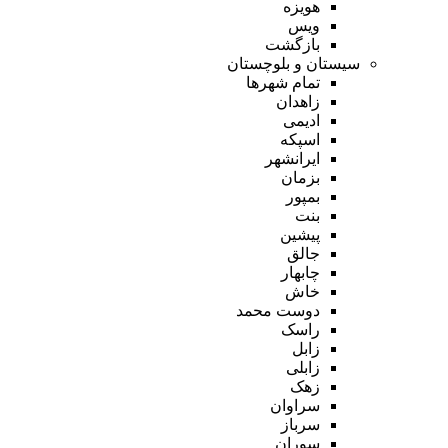
هویزه
ویس
بازگشت
سیستان و بلوچستان
تمام شهر‌ها
زاهدان
ادیمی
اسپکه
ایرانشهر
بزمان
بمپور
بنت
پیشین
جالق
چابهار
خاش
دوست محمد
راسک
زابل
زابلی
زهک
سراوان
سرباز
سوران