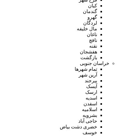
کیان
گندمان
گهرو
لردگان
مال خلیفه
ناغان
نافچ
نقنه
هفشجان
بازگشت
خراسان جنوبی
تمام شهر‌ها
آرین شهر
بیرجند
آیسک
ارسک
اسدیه
اسفدن
اسلامیه
بشرویه
حاجی آباد
خضری دشت بیاض
خوسف