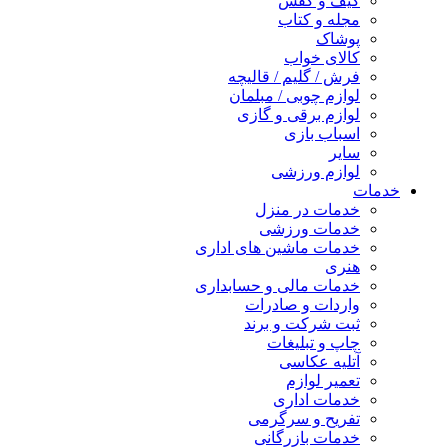
کیف و کفش
مجله و کتاب
پوشاک
کالای خواب
فرش / گلیم / قالیچه
لوازم چوبی / مبلمان
لوازم برقی و گازی
اسباب بازی
سایر
لوازم ورزشی
خدمات
خدمات در منزل
خدمات ورزشی
خدمات ماشین های اداری
هنری
خدمات مالی و حسابداری
واردات و صادرات
ثبت شرکت و برند
چاپ و تبلیغات
آتلیه عکاسی
تعمیر لوازم
خدمات اداری
تفریح و سرگرمی
خدمات بازرگانی