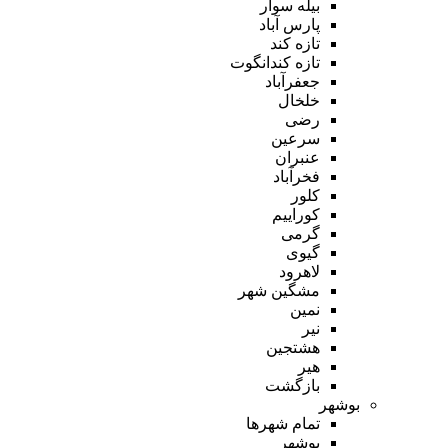
بیله سوار
پارس آباد
تازه کند
تازه کندانگوت
جعفرآباد
خلخال
رضی
سرعین
عنبران
فخرآباد
کلور
کوراییم
گرمی
گیوی
لاهرود
مشگین شهر
نمین
نیر
هشتجین
هیر
بازگشت
بوشهر
تمام شهر‌ها
بوشهر