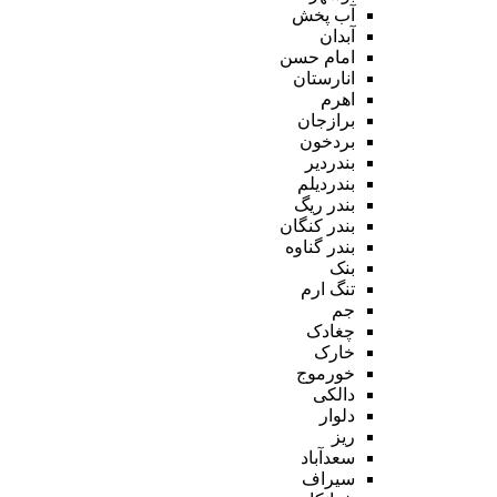
آب پخش
آبدان
امام حسن
انارستان
اهرم
برازجان
بردخون
بندردیر
بندردیلم
بندر ریگ
بندر کنگان
بندر گناوه
بنک
تنگ ارم
جم
چغادک
خارک
خورموج
دالکی
دلوار
ریز
سعدآباد
سیراف