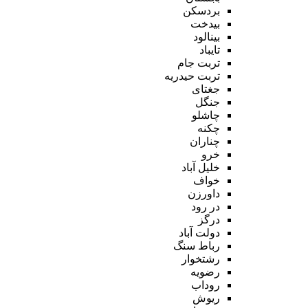
بردسکن
بیدخت
بینالود
تایباد
تربت جام
تربت حیدریه
جغتای
جنگل
چاشلو
چکنه
چناران
خرو
خلیل آباد
خواف
داورزن
در رود
درگز
دولت آباد
رباط سنگ
رشتخوار
رضویه
روداب
ریوش