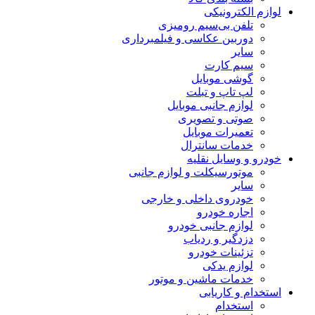
لوازم الکترونیکی
تلفن بی‌سیم رومیزی
دوربین عکاسی و فیلمبرداری
سایر
سیم کارت
گوشی موبایل
لپ تاپ و تبلت
لوازم جانبی موبایل
صوتی و تصویری
تعمیرات موبایل
خدمات سانترال
خودرو و وسایل نقلیه
موتورسیکلت و لوازم جانبی
سایر
خودروی داخلی و خارجی
اجاره خودرو
لوازم جانبی خودرو
دزدگیر و ردیاب
تزئینات خودرو
لوازم یدکی
خدمات ماشین و موتور
استخدام و کاریابی
استخدام