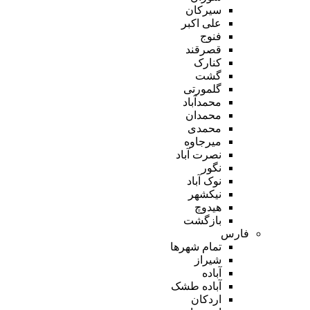
سیرکان
علی اکبر
فنوج
قصرقند
کنارک
گشت
گلمورتی
محمدآباد
محمدان
محمدی
میرجاوه
نصرت آباد
نگور
نوک آباد
نیکشهر
هیدوچ
بازگشت
فارس
تمام شهر‌ها
شیراز
آباده
آباده طشک
اردکان