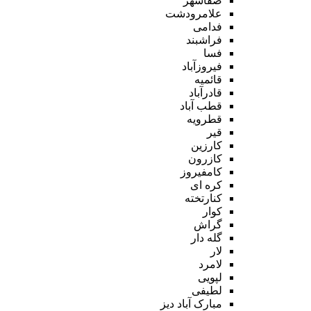
صفاشهر
علامرودشت
فدامی
فراشبند
فسا
فیروزآباد
قائمیه
قادرآباد
قطب آباد
قطرویه
قیر
کارزین
کازرون
کامفیروز
کره ای
کنارتخته
کوار
گراش
گله دار
لار
لامرد
لپویی
لطیفی
مبارک آباد دیز