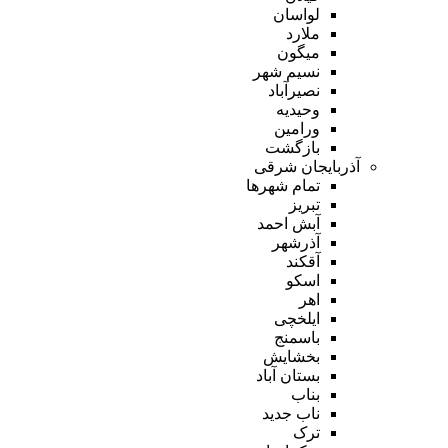
لواسان
ملارد
میگون
نسیم شهر
نصیرآباد
وحیدیه
ورامین
بازگشت
آذربایجان شرقی
تمام شهر‌ها
تبریز
آبش احمد
آذرشهر
آقکند
اسکو
اهر
ایلخچی
باسمنج
بخشایش
بستان آباد
بناب
ناب جدید
ترک