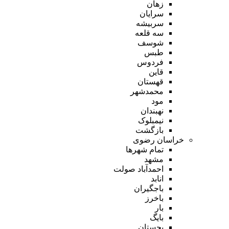
زهان
سرایان
سربیشه
سه قلعه
شوسف
طبس
فردوس
قاین
قهستان
محمدشهر
مود
نهبندان
نیمبلوک
بازگشت
خراسان رضوی
تمام شهر‌ها
مشهد
احمدآباد صولت
انابد
باجگیران
باخرز
بار
بایگ
بجستان