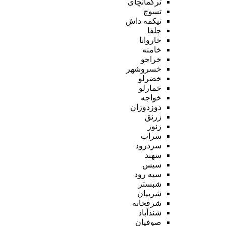
ترکمانچای
تسوج
تیکمه داش
جلفا
خاروانا
خامنه
خراجو
خسروشهر
خضرلو
خمارلو
خواجه
دوزدوزان
زرنق
زنوز
سراب
سردرود
سهند
سیس
سیه رود
شبستر
شربیان
شرفخانه
شندآباد
صوفیان