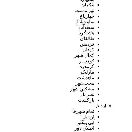
تنکمان
تهراندشت
چهارباغ
ساوجبلاغ
سعیدآباد
هشتگرد
طالقان
فردیس
کردان
کمال شهر
کوهسار
گرمدره
مارلیک
ماهدشت
محمدشهر
مشکین شهر
نظرآباد
بازگشت
اردبیل
تمام شهر‌ها
اردبیل
آبی بیگلو
اصلان دوز