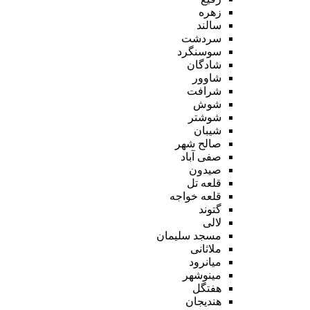
زهره
سالند
سردشت
سوسنگرد
شادگان
شاوور
شرافت
شوش
شوشتر
شیبان
صالح شهر
صفی آباد
صیدون
قلعه تل
قلعه خواجه
گتوند
لالی
مسجد سلیمان
ملاثانی
میانرود
مینوشهر
هفتگل
هندیجان