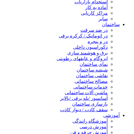
استخدام بازاریاب
آماده به کار
مراکز کاریابی
سایر
ساختمان
در ضد سرقت
در اتوماتیک / کرکره برقی
در و پنجره
دکوراسیون داخلی
برق و هوشمند سازی
ایزوگام و عایقهای رطوبتی
نمای ساختمان
شیشه ساختمان
نقاشی ساختمان
مصالح ساختمانی
خدمات ساختمانی
ماشین آلات ساختمانی
آسانسور /پله برقی /بالابر
بازسازی ساختمان
سقف کاذب / دیوار کاذب
آموزشی
آموزشگاه رانندگی
آموزش درسی
آموزش حرفه و فن