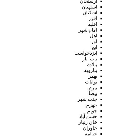
ارسنجان
استهبان
اشکنان
افزر
اقلید
امام شهر
اهل
اوز
ایج
ایزدخواست
باب انار
بالاده
بنارویه
بهمن
بوانات
بیرم
بیضا
جنت شهر
جهرم
جویم
حسن آباد
خان زنیان
خاوران
خرامه