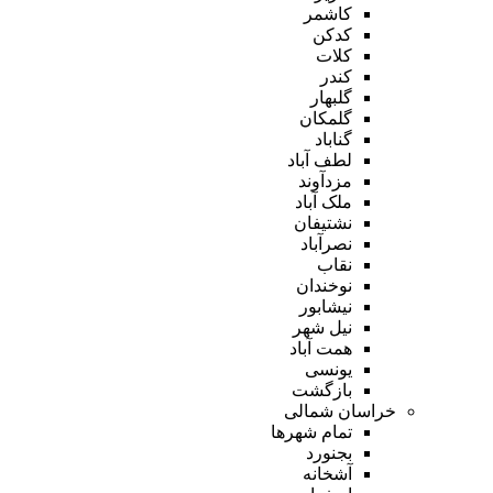
کاشمر
کدکن
کلات
کندر
گلبهار
گلمکان
گناباد
لطف آباد
مزدآوند
ملک آباد
نشتیفان
نصرآباد
نقاب
نوخندان
نیشابور
نیل شهر
همت آباد
یونسی
بازگشت
خراسان شمالی
تمام شهر‌ها
بجنورد
آشخانه