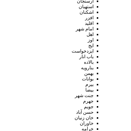
ارسنجان
استهبان
اشکنان
افزر
اقلید
امام شهر
اهل
اوز
ایج
ایزدخواست
باب انار
بالاده
بنارویه
بهمن
بوانات
بیرم
بیضا
جنت شهر
جهرم
جویم
حسن آباد
خان زنیان
خاوران
خرامه