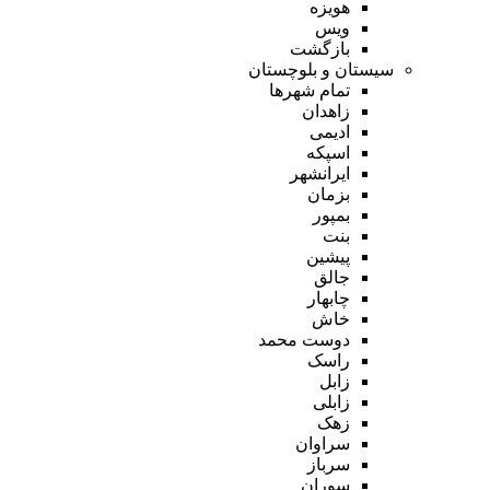
هویزه
ویس
بازگشت
سیستان و بلوچستان
تمام شهر‌ها
زاهدان
ادیمی
اسپکه
ایرانشهر
بزمان
بمپور
بنت
پیشین
جالق
چابهار
خاش
دوست محمد
راسک
زابل
زابلی
زهک
سراوان
سرباز
سوران