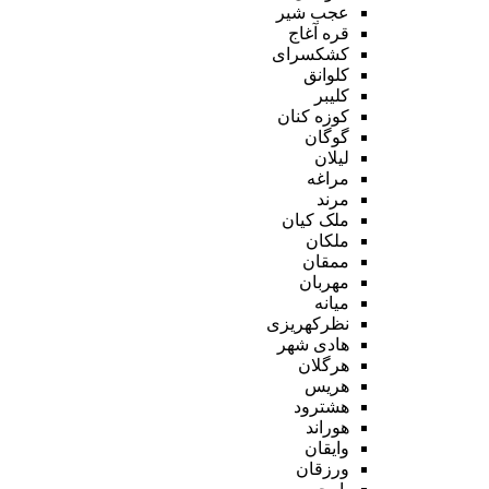
عجب شیر
قره آغاج
کشکسرای
کلوانق
کلیبر
کوزه کنان
گوگان
لیلان
مراغه
مرند
ملک کیان
ملکان
ممقان
مهربان
میانه
نظرکهریزی
هادی شهر
هرگلان
هریس
هشترود
هوراند
وایقان
ورزقان