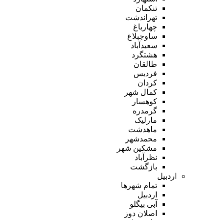
تنکمان
تهراندشت
چهارباغ
ساوجبلاغ
سعیدآباد
هشتگرد
طالقان
فردیس
کردان
کمال شهر
کوهسار
گرمدره
مارلیک
ماهدشت
محمدشهر
مشکین شهر
نظرآباد
بازگشت
اردبیل
تمام شهر‌ها
اردبیل
آبی بیگلو
اصلان دوز