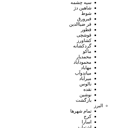
سیه چشمه
شاهین دژ
شوط
فیرورق
قر ضیاالدین
قطور
قوشچی
کشاورز
گردکشانه
ماکو
محمدیار
محمودآباد
مهاباد
میاندوآب
میرآباد
نالوس
نقده
نوشین
بازگشت
البرز
تمام شهر‌ها
کرج
اسارا
اشتهارد