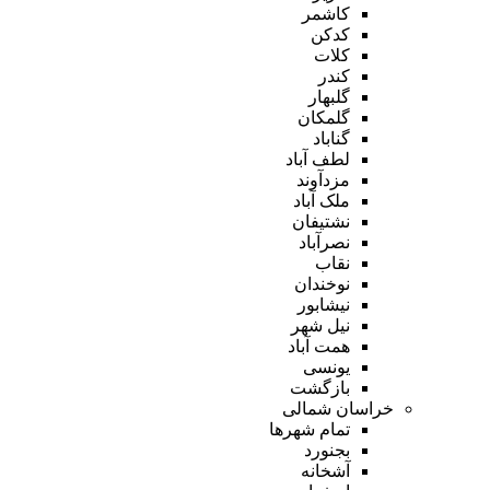
کاشمر
کدکن
کلات
کندر
گلبهار
گلمکان
گناباد
لطف آباد
مزدآوند
ملک آباد
نشتیفان
نصرآباد
نقاب
نوخندان
نیشابور
نیل شهر
همت آباد
یونسی
بازگشت
خراسان شمالی
تمام شهر‌ها
بجنورد
آشخانه