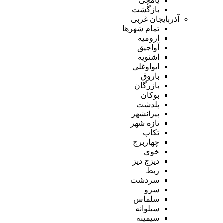
یامچی
بازگشت
آذربایجان غربی
تمام شهر‌ها
ارومیه
آواجیق
اشنویه
ایواوغلی
باروق
بازرگان
بوکان
پلدشت
پیرانشهر
تازه شهر
تکاب
چهاربرج
خوی
دیزج دیز
ربط
سردشت
سرو
سلماس
سیلوانه
سیمینه