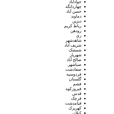
جوادآباد
چهاردانگه
حسن آباد
دماوند
دیزین
رباط کریم
رودهن
ری
شاهدشهر
شریف آباد
شمشک
شهریار
صالح آباد
صباشهر
صفادشت
فردوسیه
گلستان
فشم
فیروزکوه
قدس
قرچک
قیامدشت
کهریزک
کیلان