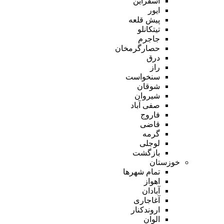
اسفراین
ایور
پیش قلعه
تیتکانلو
جاجرم
حصارگرمخان
درق
راز
سنخواست
شوقان
شیروان
صفی آباد
فاروج
قاضی
گرمه
لوجلی
بازگشت
خوزستان
تمام شهر‌ها
اهواز
آبادان
آغاجاری
اروندکنار
الوان