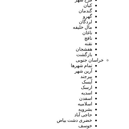
کیان
گندمان
گهرو
لردگان
مال خلیفه
ناغان
نافچ
نقنه
هفشجان
بازگشت
خراسان جنوبی
تمام شهر‌ها
آرین شهر
بیرجند
آیسک
ارسک
اسدیه
اسفدن
اسلامیه
بشرویه
حاجی آباد
خضری دشت بیاض
خوسف