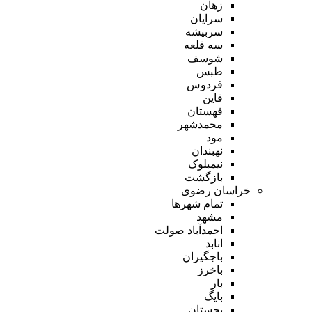
زهان
سرایان
سربیشه
سه قلعه
شوسف
طبس
فردوس
قاین
قهستان
محمدشهر
مود
نهبندان
نیمبلوک
بازگشت
خراسان رضوی
تمام شهر‌ها
مشهد
احمدآباد صولت
انابد
باجگیران
باخرز
بار
بایگ
بجستان