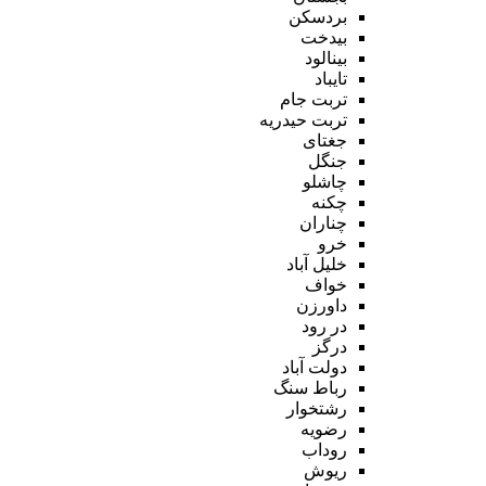
بردسکن
بیدخت
بینالود
تایباد
تربت جام
تربت حیدریه
جغتای
جنگل
چاشلو
چکنه
چناران
خرو
خلیل آباد
خواف
داورزن
در رود
درگز
دولت آباد
رباط سنگ
رشتخوار
رضویه
روداب
ریوش