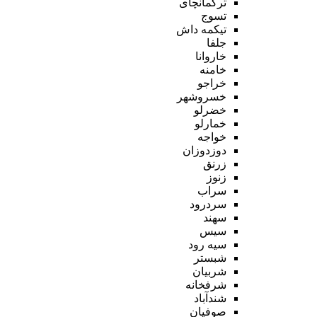
ترکمانچای
تسوج
تیکمه داش
جلفا
خاروانا
خامنه
خراجو
خسروشهر
خضرلو
خمارلو
خواجه
دوزدوزان
زرنق
زنوز
سراب
سردرود
سهند
سیس
سیه رود
شبستر
شربیان
شرفخانه
شندآباد
صوفیان