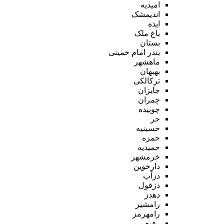
امیدیه
اندیمشک
ایذه
باغ ملک
بستان
بندر امام خمینی
ماهشهر
بهبهان
ترکالکی
جایزان
چمران
چوبیده
حر
حسینیه
حمزه
حمیدیه
خرمشهر
دارخوین
دزآب
دزفول
دهدز
رامشیر
رامهرمز
رفیع