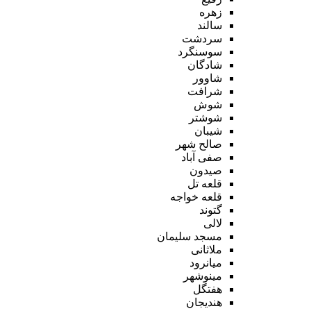
زهره
سالند
سردشت
سوسنگرد
شادگان
شاوور
شرافت
شوش
شوشتر
شیبان
صالح شهر
صفی آباد
صیدون
قلعه تل
قلعه خواجه
گتوند
لالی
مسجد سلیمان
ملاثانی
میانرود
مینوشهر
هفتگل
هندیجان