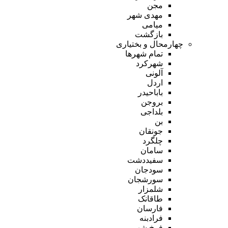
مجن
مهدی شهر
میامی
بازگشت
چهارمحال و بختیاری
تمام شهر‌ها
شهرکرد
آلونی
اردل
باباحیدر
بروجن
بلداجی
بن
جونقان
چلگرد
سامان
سفیددشت
سودجان
سورشجان
شلمزار
طاقانک
فارسان
فرادبنه
فرخ شهر