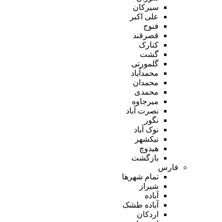
سیرکان
علی اکبر
فنوج
قصرقند
کنارک
گشت
گلمورتی
محمدآباد
محمدان
محمدی
میرجاوه
نصرت آباد
نگور
نوک آباد
نیکشهر
هیدوچ
بازگشت
فارس
تمام شهر‌ها
شیراز
آباده
آباده طشک
اردکان