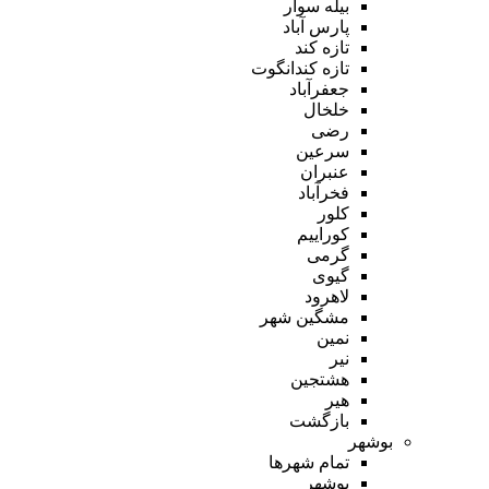
بیله سوار
پارس آباد
تازه کند
تازه کندانگوت
جعفرآباد
خلخال
رضی
سرعین
عنبران
فخرآباد
کلور
کوراییم
گرمی
گیوی
لاهرود
مشگین شهر
نمین
نیر
هشتجین
هیر
بازگشت
بوشهر
تمام شهر‌ها
بوشهر