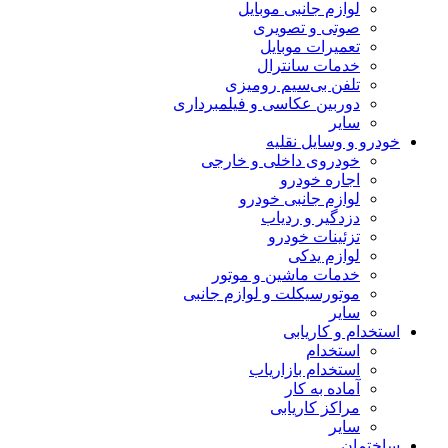
لوازم جانبی موبایل
صوتی و تصویری
تعمیرات موبایل
خدمات سانترال
تلفن بی‌سیم رومیزی
دوربین عکاسی و فیلمبرداری
سایر
خودرو و وسایل نقلیه
خودروی داخلی و خارجی
اجاره خودرو
لوازم جانبی خودرو
دزدگیر و ردیاب
تزئینات خودرو
لوازم یدکی
خدمات ماشین و موتور
موتورسیکلت و لوازم جانبی
سایر
استخدام و کاریابی
استخدام
استخدام بازاریاب
آماده به کار
مراکز کاریابی
سایر
ساختمان