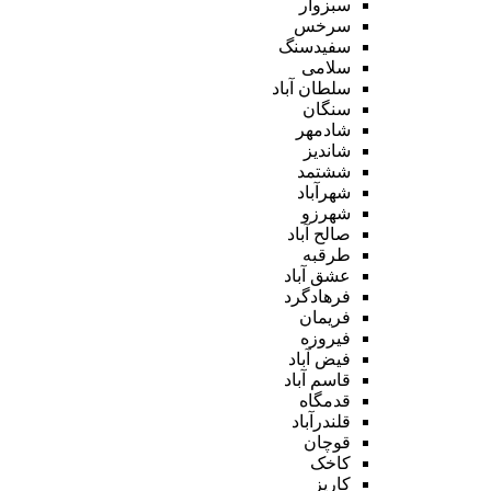
سبزوار
سرخس
سفیدسنگ
سلامی
سلطان آباد
سنگان
شادمهر
شاندیز
ششتمد
شهرآباد
شهرزو
صالح آباد
طرقبه
عشق آباد
فرهادگرد
فریمان
فیروزه
فیض آباد
قاسم آباد
قدمگاه
قلندرآباد
قوچان
کاخک
کاریز