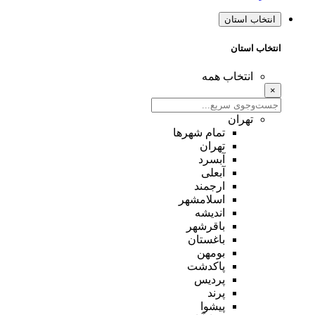
انتخاب استان
انتخاب استان
انتخاب همه
×
تهران
تمام شهر‌ها
تهران
آبسرد
آبعلی
ارجمند
اسلامشهر
اندیشه
باقرشهر
باغستان
بومهن
پاکدشت
پردیس
پرند
پیشوا