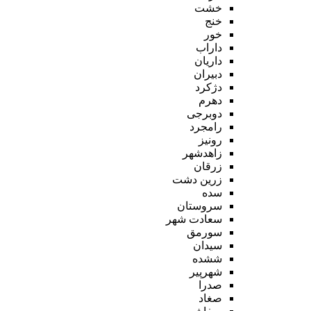
خشت
خنج
خور
داراب
داریان
دبیران
دژکرد
دهرم
دوبرجی
رامجرد
رونیز
زاهدشهر
زرقان
زرین دشت
سده
سروستان
سعادت شهر
سورمق
سیدان
ششده
شهرپیر
صدرا
صغاد