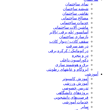
نمای ساختمان
شیشه ساختمان
نقاشی ساختمان
مصالح ساختمانی
خدمات ساختمانی
ماشین آلات ساختمانی
آسانسور /پله برقی /بالابر
بازسازی ساختمان
سقف کاذب / دیوار کاذب
در ضد سرقت
در اتوماتیک / کرکره برقی
در و پنجره
دکوراسیون داخلی
برق و هوشمند سازی
ایزوگام و عایقهای رطوبتی
آموزشی
آموزش کامپیوتر
آموزش ورزشی
تدریس خصوصی
پروژه‌های دانشگاهی
فرصت‌های دانشجویی
خدمات آموزشی
سایر