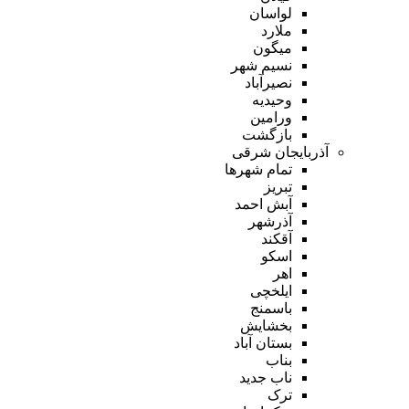
لواسان
ملارد
میگون
نسیم شهر
نصیرآباد
وحیدیه
ورامین
بازگشت
آذربایجان شرقی
تمام شهر‌ها
تبریز
آبش احمد
آذرشهر
آقکند
اسکو
اهر
ایلخچی
باسمنج
بخشایش
بستان آباد
بناب
ناب جدید
ترک