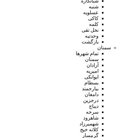
شبانکاره
شنبه
عسلویه
کاکی
کلمه
نخل تقی
وحدتیه
بازگشت
سمنان
تمام شهر‌ها
سمنان
آرادان
امیریه
ایوانکی
بسطام
بیارجمند
دامغان
درجزین
دیباج
سرخه
شاهرود
شهمیرزاد
کلاته خیج
گرمسار