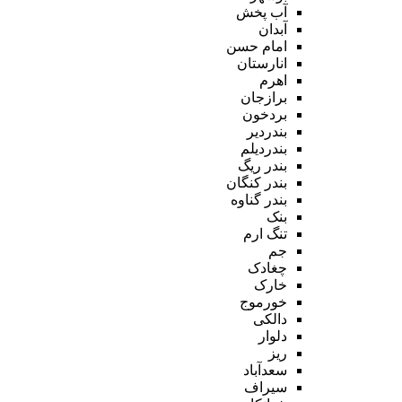
آب پخش
آبدان
امام حسن
انارستان
اهرم
برازجان
بردخون
بندردیر
بندردیلم
بندر ریگ
بندر کنگان
بندر گناوه
بنک
تنگ ارم
جم
چغادک
خارک
خورموج
دالکی
دلوار
ریز
سعدآباد
سیراف