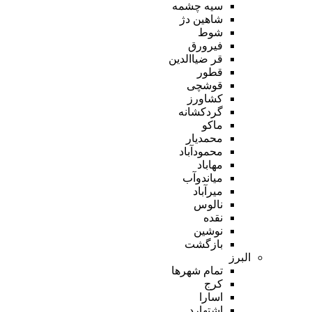
سیه چشمه
شاهین دژ
شوط
فیرورق
قر ضیاالدین
قطور
قوشچی
کشاورز
گردکشانه
ماکو
محمدیار
محمودآباد
مهاباد
میاندوآب
میرآباد
نالوس
نقده
نوشین
بازگشت
البرز
تمام شهر‌ها
کرج
اسارا
اشتهارد