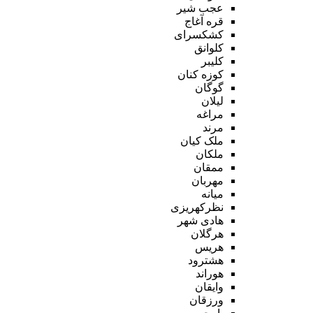
عجب شیر
قره آغاج
کشکسرای
کلوانق
کلیبر
کوزه کنان
گوگان
لیلان
مراغه
مرند
ملک کیان
ملکان
ممقان
مهربان
میانه
نظرکهریزی
هادی شهر
هرگلان
هریس
هشترود
هوراند
وایقان
ورزقان