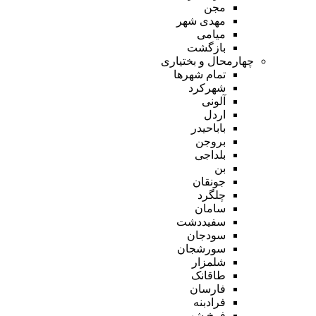
مجن
مهدی شهر
میامی
بازگشت
چهارمحال و بختیاری
تمام شهر‌ها
شهرکرد
آلونی
اردل
باباحیدر
بروجن
بلداجی
بن
جونقان
چلگرد
سامان
سفیددشت
سودجان
سورشجان
شلمزار
طاقانک
فارسان
فرادبنه
فرخ شهر