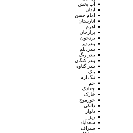
آب پخش
آبدان
امام حسن
انارستان
اهرم
برازجان
بردخون
بندردیر
بندردیلم
بندر ریگ
بندر کنگان
بندر گناوه
بنک
تنگ ارم
جم
چغادک
خارک
خورموج
دالکی
دلوار
ریز
سعدآباد
سیراف