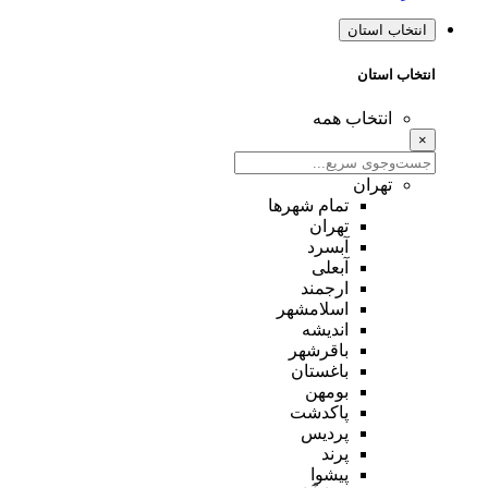
انتخاب استان
انتخاب استان
انتخاب همه
×
تهران
تمام شهر‌ها
تهران
آبسرد
آبعلی
ارجمند
اسلامشهر
اندیشه
باقرشهر
باغستان
بومهن
پاکدشت
پردیس
پرند
پیشوا