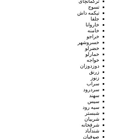
ترکمانچای
تسوج
تیکمه داش
جلفا
خاروانا
خامنه
خراجو
خسروشهر
خضرلو
خمارلو
خواجه
دوزدوزان
زرنق
زنوز
سراب
سردرود
سهند
سیس
سیه رود
شبستر
شربیان
شرفخانه
شندآباد
صوفیان