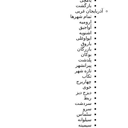
یامچی
بازگشت
آذربایجان غربی
تمام شهر‌ها
ارومیه
آواجیق
اشنویه
ایواوغلی
باروق
بازرگان
بوکان
پلدشت
پیرانشهر
تازه شهر
تکاب
چهاربرج
خوی
دیزج دیز
ربط
سردشت
سرو
سلماس
سیلوانه
سیمینه