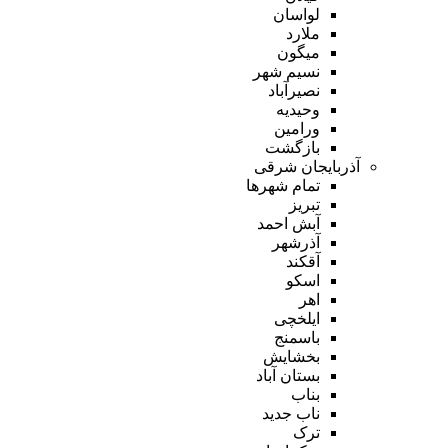
لواسان
ملارد
میگون
نسیم شهر
نصیرآباد
وحیدیه
ورامین
بازگشت
آذربایجان شرقی
تمام شهر‌ها
تبریز
آبش احمد
آذرشهر
آقکند
اسکو
اهر
ایلخچی
باسمنج
بخشایش
بستان آباد
بناب
ناب جدید
ترک