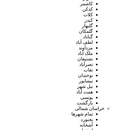
کاشمر
کدکن
کلات
کندر
گلبهار
گلمکان
گناباد
لطف آباد
مزدآوند
ملک آباد
نشتیفان
نصرآباد
نقاب
نوخندان
نیشابور
نیل شهر
همت آباد
یونسی
بازگشت
خراسان شمالی
تمام شهر‌ها
بجنورد
آشخانه