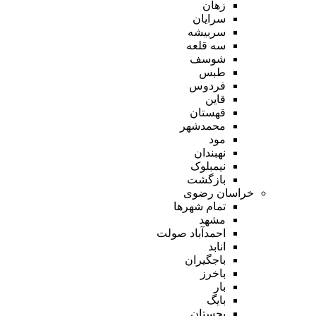
زهان
سرایان
سربیشه
سه قلعه
شوسف
طبس
فردوس
قاین
قهستان
محمدشهر
مود
نهبندان
نیمبلوک
بازگشت
خراسان رضوی
تمام شهر‌ها
مشهد
احمدآباد صولت
انابد
باجگیران
باخرز
بار
بایگ
بجستان