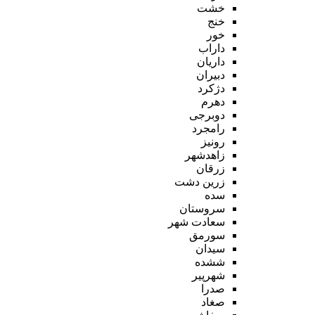
خشت
خنج
خور
داراب
داریان
دبیران
دژکرد
دهرم
دوبرجی
رامجرد
رونیز
زاهدشهر
زرقان
زرین دشت
سده
سروستان
سعادت شهر
سورمق
سیدان
ششده
شهرپیر
صدرا
صغاد