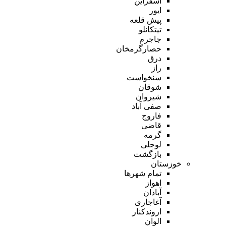
اسفراین
ایور
پیش قلعه
تیتکانلو
جاجرم
حصارگرمخان
درق
راز
سنخواست
شوقان
شیروان
صفی آباد
فاروج
قاضی
گرمه
لوجلی
بازگشت
خوزستان
تمام شهر‌ها
اهواز
آبادان
آغاجاری
اروندکنار
الوان