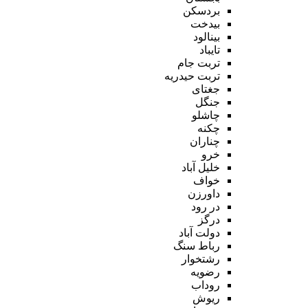
بردسکن
بیدخت
بینالود
تایباد
تربت جام
تربت حیدریه
جغتای
جنگل
چاشلو
چکنه
چناران
خرو
خلیل آباد
خواف
داورزن
در رود
درگز
دولت آباد
رباط سنگ
رشتخوار
رضویه
روداب
ریوش