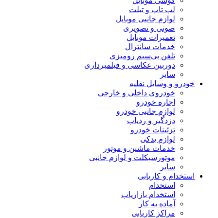
گوشی موبایل
لپ تاپ و تبلت
لوازم جانبی موبایل
صوتی و تصویری
تعمیرات موبایل
خدمات سانترال
تلفن بی‌سیم رومیزی
دوربین عکاسی و فیلمبرداری
سایر
خودرو و وسایل نقلیه
خودروی داخلی و خارجی
اجاره خودرو
لوازم جانبی خودرو
دزدگیر و ردیاب
تزئینات خودرو
لوازم یدکی
خدمات ماشین و موتور
موتورسیکلت و لوازم جانبی
سایر
استخدام و کاریابی
استخدام
استخدام بازاریاب
آماده به کار
مراکز کاریابی