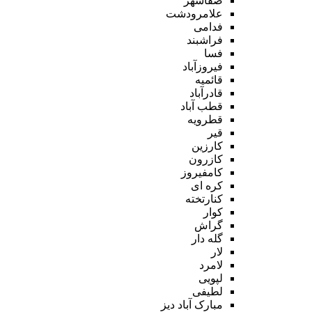
صفاشهر
علامرودشت
فدامی
فراشبند
فسا
فیروزآباد
قائمیه
قادرآباد
قطب آباد
قطرویه
قیر
کارزین
کازرون
کامفیروز
کره ای
کنارتخته
کوار
گراش
گله دار
لار
لامرد
لپویی
لطیفی
مبارک آباد دیز