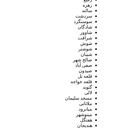
زهره
سالند
سردشت
سوسنگرد
شادگان
شاوور
شرافت
شوش
شوشتر
شیبان
صالح شهر
صفی آباد
صیدون
قلعه تل
قلعه خواجه
گتوند
لالی
مسجد سلیمان
ملاثانی
میانرود
مینوشهر
هفتگل
هندیجان