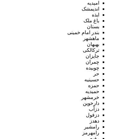
امیدیه
اندیمشک
ایذه
باغ ملک
بستان
بندر امام خمینی
ماهشهر
بهبهان
ترکالکی
جایزان
چمران
چوبیده
حر
حسینیه
حمزه
حمیدیه
خرمشهر
دارخوین
دزآب
دزفول
دهدز
رامشیر
رامهرمز
رفیع