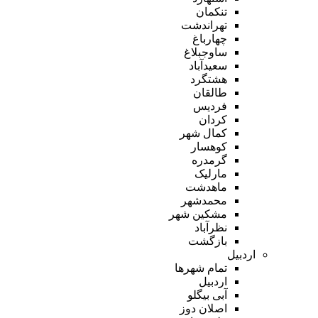
تنکمان
تهراندشت
چهارباغ
ساوجبلاغ
سعیدآباد
هشتگرد
طالقان
فردیس
کردان
کمال شهر
کوهسار
گرمدره
مارلیک
ماهدشت
محمدشهر
مشکین شهر
نظرآباد
بازگشت
اردبیل
تمام شهر‌ها
اردبیل
آبی بیگلو
اصلان دوز