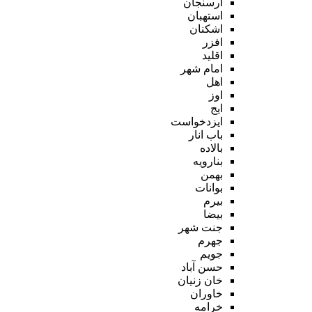
ارسنجان
استهبان
اشکنان
افزر
اقلید
امام شهر
اهل
اوز
ایج
ایزدخواست
باب انار
بالاده
بنارویه
بهمن
بوانات
بیرم
بیضا
جنت شهر
جهرم
جویم
حسن آباد
خان زنیان
خاوران
خرامه