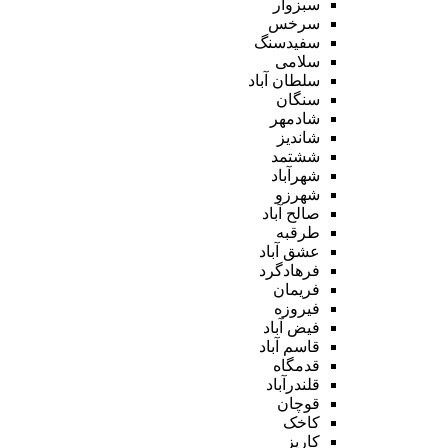
سبزوار
سرخس
سفیدسنگ
سلامی
سلطان آباد
سنگان
شادمهر
شاندیز
ششتمد
شهرآباد
شهرزو
صالح آباد
طرقبه
عشق آباد
فرهادگرد
فریمان
فیروزه
فیض آباد
قاسم آباد
قدمگاه
قلندرآباد
قوچان
کاخک
کاریز