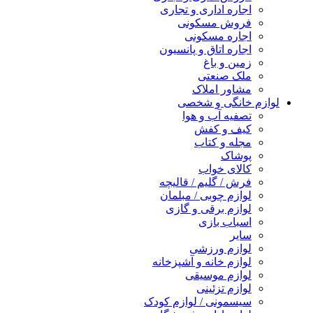
اجاره اداری و تجاری
فروش مسکونی
اجاره مسکونی
اجاره اتاق و پانسیون
زمین و باغ
ملک صنعتی
مشاور املاک
لوازم خانگی و شخصی
تصفیه آب و هوا
کیف و کفش
مجله و کتاب
پوشاک
کالای خواب
فرش / گلیم / قالیچه
لوازم چوبی / مبلمان
لوازم برقی و گازی
اسباب بازی
سایر
لوازم ورزشی
لوازم خانه و آشپزخانه
لوازم موسیقی
لوازم تزئینی
سیسمونی / لوازم کودک