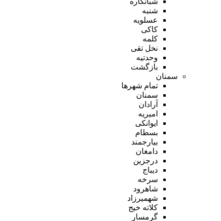
شبانکاره
شنبه
عسلویه
کاکی
کلمه
نخل تقی
وحدتیه
بازگشت
سمنان
تمام شهر‌ها
سمنان
آرادان
امیریه
ایوانکی
بسطام
بیارجمند
دامغان
درجزین
دیباج
سرخه
شاهرود
شهمیرزاد
کلاته خیج
گرمسار