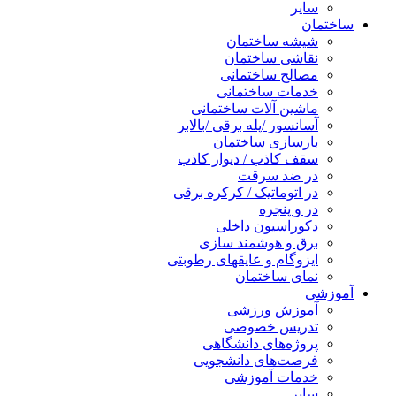
سایر
ساختمان
شیشه ساختمان
نقاشی ساختمان
مصالح ساختمانی
خدمات ساختمانی
ماشین آلات ساختمانی
آسانسور /پله برقی /بالابر
بازسازی ساختمان
سقف کاذب / دیوار کاذب
در ضد سرقت
در اتوماتیک / کرکره برقی
در و پنجره
دکوراسیون داخلی
برق و هوشمند سازی
ایزوگام و عایقهای رطوبتی
نمای ساختمان
آموزشی
آموزش ورزشی
تدریس خصوصی
پروژه‌های دانشگاهی
فرصت‌های دانشجویی
خدمات آموزشی
سایر