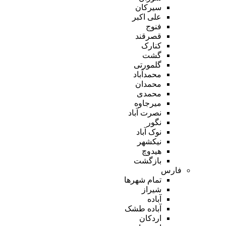
سیرکان
علی اکبر
فنوج
قصرقند
کنارک
گشت
گلمورتی
محمدآباد
محمدان
محمدی
میرجاوه
نصرت آباد
نگور
نوک آباد
نیکشهر
هیدوچ
بازگشت
فارس
تمام شهر‌ها
شیراز
آباده
آباده طشک
اردکان