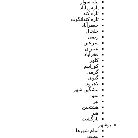
بیله سوار
پارس آباد
تازه کند
تازه کندانگوت
جعفرآباد
خلخال
رضی
سرعین
عنبران
فخرآباد
کلور
کوراییم
گرمی
گیوی
لاهرود
مشگین شهر
نمین
نیر
هشتجین
هیر
بازگشت
بوشهر
تمام شهر‌ها
بوشهر