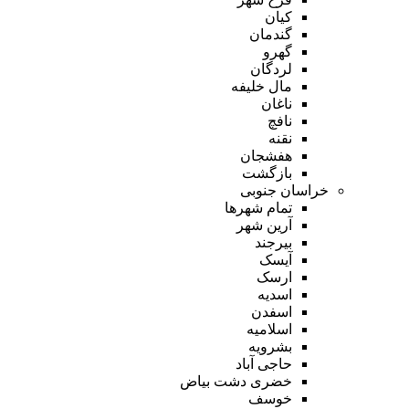
کیان
گندمان
گهرو
لردگان
مال خلیفه
ناغان
نافچ
نقنه
هفشجان
بازگشت
خراسان جنوبی
تمام شهر‌ها
آرین شهر
بیرجند
آیسک
ارسک
اسدیه
اسفدن
اسلامیه
بشرویه
حاجی آباد
خضری دشت بیاض
خوسف