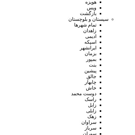
هویزه
ویس
بازگشت
سیستان و بلوچستان
تمام شهر‌ها
زاهدان
ادیمی
اسپکه
ایرانشهر
بزمان
بمپور
بنت
پیشین
جالق
چابهار
خاش
دوست محمد
راسک
زابل
زابلی
زهک
سراوان
سرباز
سوران