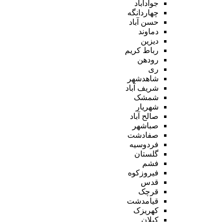
جوادآباد
چهاردانگه
حسن آباد
دماوند
دیزین
رباط کریم
رودهن
ری
شاهدشهر
شریف آباد
شمشک
شهریار
صالح آباد
صباشهر
صفادشت
فردوسیه
گلستان
فشم
فیروزکوه
قدس
قرچک
قیامدشت
کهریزک
کیلان