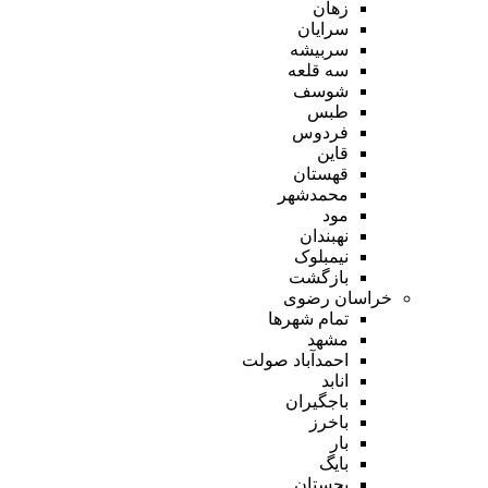
زهان
سرایان
سربیشه
سه قلعه
شوسف
طبس
فردوس
قاین
قهستان
محمدشهر
مود
نهبندان
نیمبلوک
بازگشت
خراسان رضوی
تمام شهر‌ها
مشهد
احمدآباد صولت
انابد
باجگیران
باخرز
بار
بایگ
بجستان