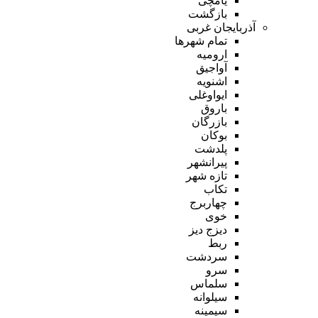
یامچی
بازگشت
آذربایجان غربی
تمام شهر‌ها
ارومیه
آواجیق
اشنویه
ایواوغلی
باروق
بازرگان
بوکان
پلدشت
پیرانشهر
تازه شهر
تکاب
چهاربرج
خوی
دیزج دیز
ربط
سردشت
سرو
سلماس
سیلوانه
سیمینه