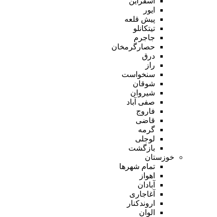
اسفراین
ایور
پیش قلعه
تیتکانلو
جاجرم
حصارگرمخان
درق
راز
سنخواست
شوقان
شیروان
صفی آباد
فاروج
قاضی
گرمه
لوجلی
بازگشت
خوزستان
تمام شهر‌ها
اهواز
آبادان
آغاجاری
اروندکنار
الوان