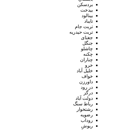
بردسکن
بیدخت
بینالود
تایباد
تربت جام
تربت حیدریه
جغتای
جنگل
چاشلو
چکنه
چناران
خرو
خلیل آباد
خواف
داورزن
در رود
درگز
دولت آباد
رباط سنگ
رشتخوار
رضویه
روداب
ریوش