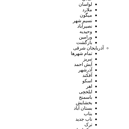
لواسان
ملارد
میگون
نسیم شهر
نصیرآباد
وحیدیه
ورامین
بازگشت
آذربایجان شرقی
تمام شهر‌ها
تبریز
آبش احمد
آذرشهر
آقکند
اسکو
اهر
ایلخچی
باسمنج
بخشایش
بستان آباد
بناب
ناب جدید
ترک