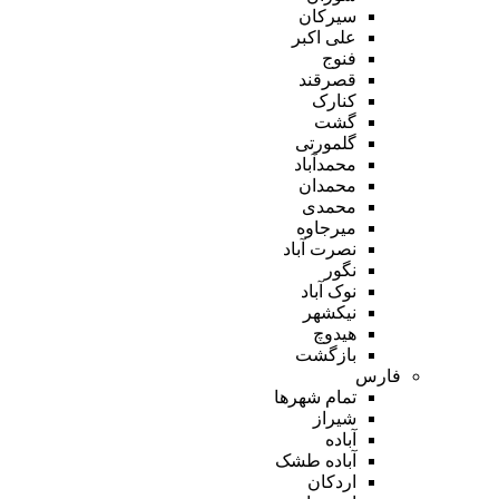
سیرکان
علی اکبر
فنوج
قصرقند
کنارک
گشت
گلمورتی
محمدآباد
محمدان
محمدی
میرجاوه
نصرت آباد
نگور
نوک آباد
نیکشهر
هیدوچ
بازگشت
فارس
تمام شهر‌ها
شیراز
آباده
آباده طشک
اردکان