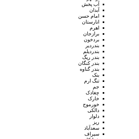
آب پخش
آبدان
امام حسن
انارستان
اهرم
برازجان
بردخون
بندردیر
بندردیلم
بندر ریگ
بندر کنگان
بندر گناوه
بنک
تنگ ارم
جم
چغادک
خارک
خورموج
دالکی
دلوار
ریز
سعدآباد
سیراف