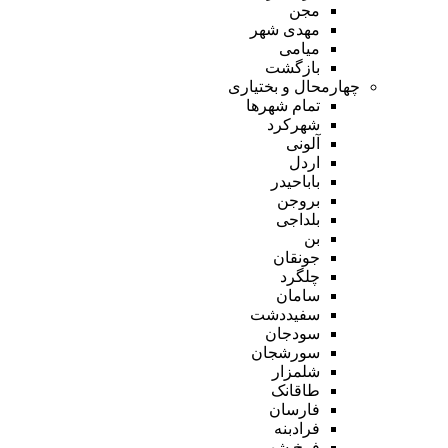
مجن
مهدی شهر
میامی
بازگشت
چهارمحال و بختیاری
تمام شهر‌ها
شهرکرد
آلونی
اردل
باباحیدر
بروجن
بلداجی
بن
جونقان
چلگرد
سامان
سفیددشت
سودجان
سورشجان
شلمزار
طاقانک
فارسان
فرادبنه
فرخ شهر