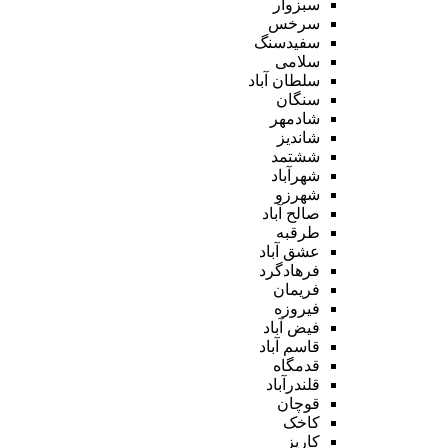
سبزوار
سرخس
سفیدسنگ
سلامی
سلطان آباد
سنگان
شادمهر
شاندیز
ششتمد
شهرآباد
شهرزو
صالح آباد
طرقبه
عشق آباد
فرهادگرد
فریمان
فیروزه
فیض آباد
قاسم آباد
قدمگاه
قلندرآباد
قوچان
کاخک
کاریز