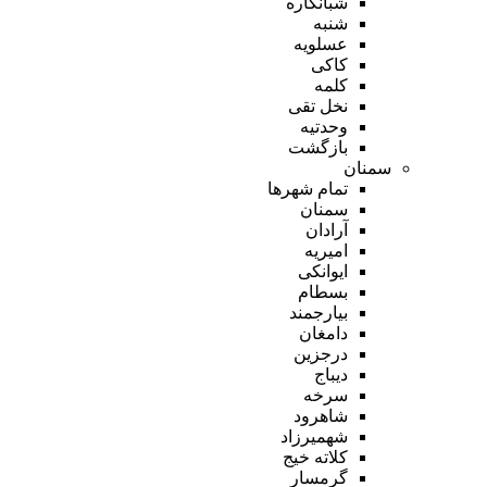
شبانکاره
شنبه
عسلویه
کاکی
کلمه
نخل تقی
وحدتیه
بازگشت
سمنان
تمام شهر‌ها
سمنان
آرادان
امیریه
ایوانکی
بسطام
بیارجمند
دامغان
درجزین
دیباج
سرخه
شاهرود
شهمیرزاد
کلاته خیج
گرمسار