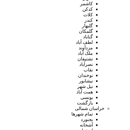
کاشمر
کدکن
کلات
کندر
گلبهار
گلمکان
گناباد
لطف آباد
مزدآوند
ملک آباد
نشتیفان
نصرآباد
نقاب
نوخندان
نیشابور
نیل شهر
همت آباد
یونسی
بازگشت
خراسان شمالی
تمام شهر‌ها
بجنورد
آشخانه