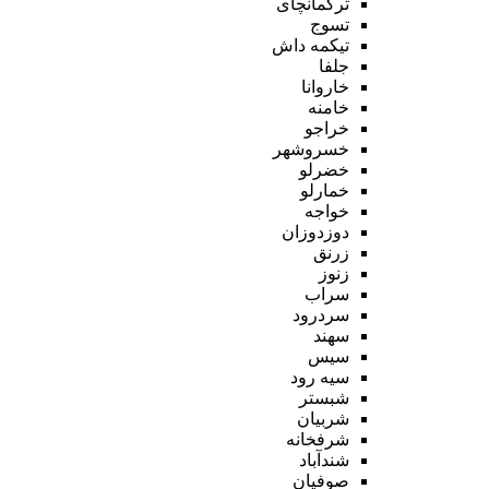
ترکمانچای
تسوج
تیکمه داش
جلفا
خاروانا
خامنه
خراجو
خسروشهر
خضرلو
خمارلو
خواجه
دوزدوزان
زرنق
زنوز
سراب
سردرود
سهند
سیس
سیه رود
شبستر
شربیان
شرفخانه
شندآباد
صوفیان