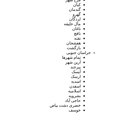
کیان
گندمان
گهرو
لردگان
مال خلیفه
ناغان
نافچ
نقنه
هفشجان
بازگشت
خراسان جنوبی
تمام شهر‌ها
آرین شهر
بیرجند
آیسک
ارسک
اسدیه
اسفدن
اسلامیه
بشرویه
حاجی آباد
خضری دشت بیاض
خوسف