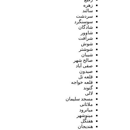
زهره
سالند
سردشت
سوسنگرد
شادگان
شاوور
شرافت
شوش
شوشتر
شیبان
صالح شهر
صفی آباد
صیدون
قلعه تل
قلعه خواجه
گتوند
لالی
مسجد سلیمان
ملاثانی
میانرود
مینوشهر
هفتگل
هندیجان