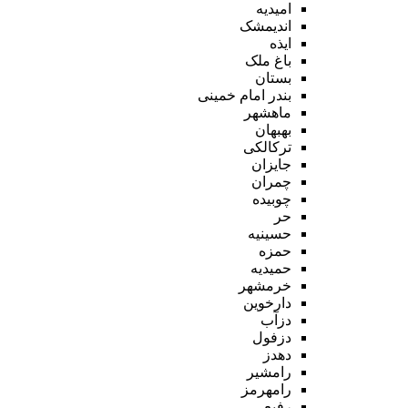
امیدیه
اندیمشک
ایذه
باغ ملک
بستان
بندر امام خمینی
ماهشهر
بهبهان
ترکالکی
جایزان
چمران
چوبیده
حر
حسینیه
حمزه
حمیدیه
خرمشهر
دارخوین
دزآب
دزفول
دهدز
رامشیر
رامهرمز
رفیع