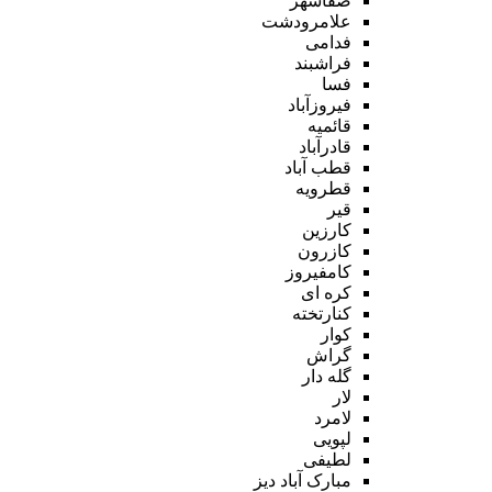
صفاشهر
علامرودشت
فدامی
فراشبند
فسا
فیروزآباد
قائمیه
قادرآباد
قطب آباد
قطرویه
قیر
کارزین
کازرون
کامفیروز
کره ای
کنارتخته
کوار
گراش
گله دار
لار
لامرد
لپویی
لطیفی
مبارک آباد دیز