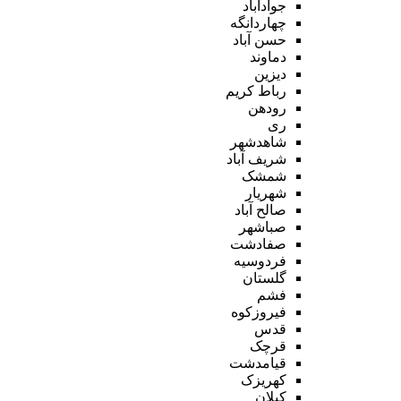
جوادآباد
چهاردانگه
حسن آباد
دماوند
دیزین
رباط کریم
رودهن
ری
شاهدشهر
شریف آباد
شمشک
شهریار
صالح آباد
صباشهر
صفادشت
فردوسیه
گلستان
فشم
فیروزکوه
قدس
قرچک
قیامدشت
کهریزک
کیلان