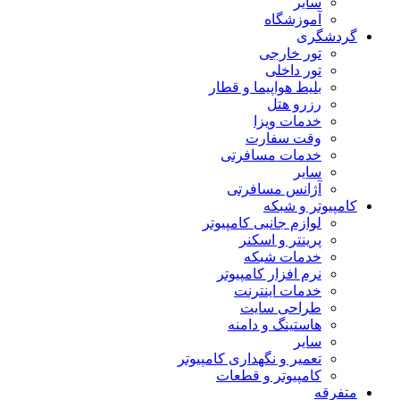
سایر
آموزشگاه
گردشگری
تور خارجی
تور داخلی
بلیط هواپیما و قطار
رزرو هتل
خدمات ویزا
وقت سفارت
خدمات مسافرتی
سایر
آژانس مسافرتی
کامپیوتر و شبکه
لوازم جانبی کامپیوتر
پرینتر و اسکنر
خدمات شبکه
نرم افزار کامپیوتر
خدمات اینترنت
طراحی سایت
هاستینگ و دامنه
سایر
تعمیر و نگهداری کامپیوتر
کامپیوتر و قطعات
متفرقه