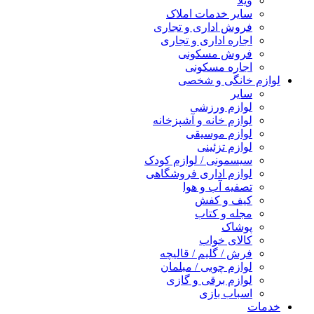
ویلا
سایر خدمات املاک
فروش اداری و تجاری
اجاره اداری و تجاری
فروش مسکونی
اجاره مسکونی
لوازم خانگی و شخصی
سایر
لوازم ورزشی
لوازم خانه و آشپزخانه
لوازم موسیقی
لوازم تزئینی
سیسمونی / لوازم کودک
لوازم اداری فروشگاهی
تصفیه آب و هوا
کیف و کفش
مجله و کتاب
پوشاک
کالای خواب
فرش / گلیم / قالیچه
لوازم چوبی / مبلمان
لوازم برقی و گازی
اسباب بازی
خدمات