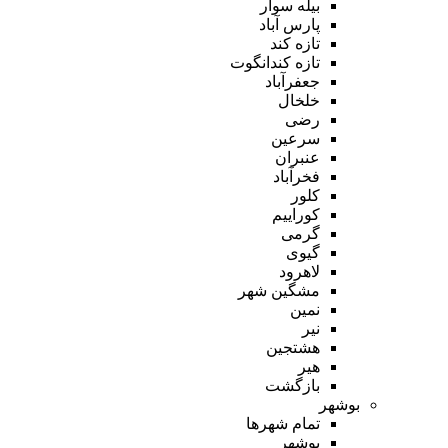
بیله سوار
پارس آباد
تازه کند
تازه کندانگوت
جعفرآباد
خلخال
رضی
سرعین
عنبران
فخرآباد
کلور
کوراییم
گرمی
گیوی
لاهرود
مشگین شهر
نمین
نیر
هشتجین
هیر
بازگشت
بوشهر
تمام شهر‌ها
بوشهر