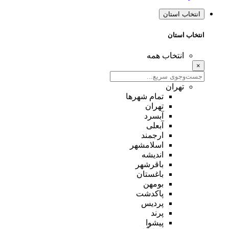
انتخاب استان
انتخاب استان
انتخاب همه
×
تهران
تمام شهر‌ها
تهران
آبسرد
آبعلی
ارجمند
اسلامشهر
اندیشه
باقرشهر
باغستان
بومهن
پاکدشت
پردیس
پرند
پیشوا