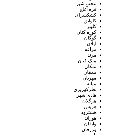
عجب شیر
قره آغاج
کشکسرای
کلوانق
کلیبر
کوزه کنان
گوگان
لیلان
مراغه
مرند
ملک کیان
ملکان
ممقان
مهربان
میانه
نظرکهریزی
هادی شهر
هرگلان
هریس
هشترود
هوراند
وایقان
ورزقان