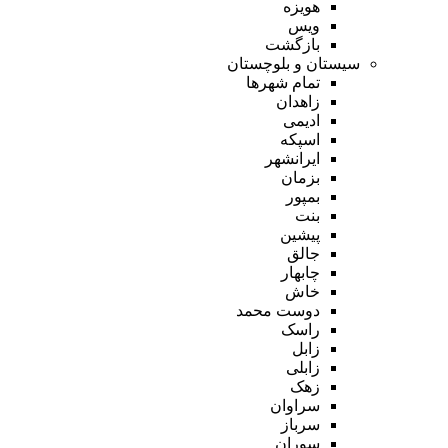
هویزه
ویس
بازگشت
سیستان و بلوچستان
تمام شهر‌ها
زاهدان
ادیمی
اسپکه
ایرانشهر
بزمان
بمپور
بنت
پیشین
جالق
چابهار
خاش
دوست محمد
راسک
زابل
زابلی
زهک
سراوان
سرباز
سوران