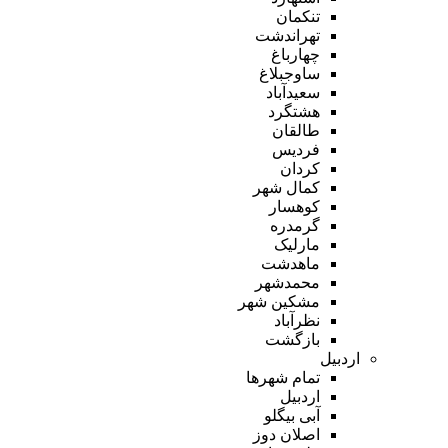
تنکمان
تهراندشت
چهارباغ
ساوجبلاغ
سعیدآباد
هشتگرد
طالقان
فردیس
کردان
کمال شهر
کوهسار
گرمدره
مارلیک
ماهدشت
محمدشهر
مشکین شهر
نظرآباد
بازگشت
اردبیل
تمام شهر‌ها
اردبیل
آبی بیگلو
اصلان دوز