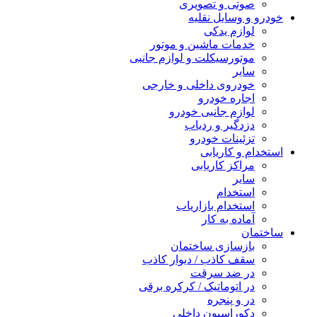
صوتی و تصویری
خودرو و وسایل نقلیه
لوازم یدکی
خدمات ماشین و موتور
موتورسیکلت و لوازم جانبی
سایر
خودروی داخلی و خارجی
اجاره خودرو
لوازم جانبی خودرو
دزدگیر و ردیاب
تزئینات خودرو
استخدام و کاریابی
مراکز کاریابی
سایر
استخدام
استخدام بازاریاب
آماده به کار
ساختمان
بازسازی ساختمان
سقف کاذب / دیوار کاذب
در ضد سرقت
در اتوماتیک / کرکره برقی
در و پنجره
دکوراسیون داخلی