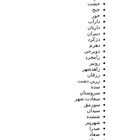
خشت
خنج
خور
داراب
داریان
دبیران
دژکرد
دهرم
دوبرجی
رامجرد
رونیز
زاهدشهر
زرقان
زرین دشت
سده
سروستان
سعادت شهر
سورمق
سیدان
ششده
شهرپیر
صدرا
صغاد