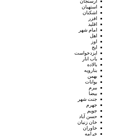
ارسنجان
استهبان
اشکنان
افزر
اقلید
امام شهر
اهل
اوز
ایج
ایزدخواست
باب انار
بالاده
بنارویه
بهمن
بوانات
بیرم
بیضا
جنت شهر
جهرم
جویم
حسن آباد
خان زنیان
خاوران
خرامه