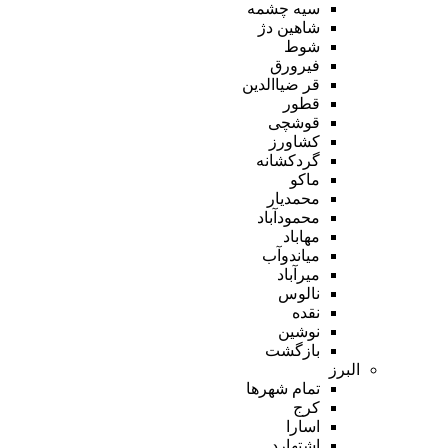
سیه چشمه
شاهین دژ
شوط
فیرورق
قر ضیاالدین
قطور
قوشچی
کشاورز
گردکشانه
ماکو
محمدیار
محمودآباد
مهاباد
میاندوآب
میرآباد
نالوس
نقده
نوشین
بازگشت
البرز
تمام شهر‌ها
کرج
اسارا
اشتهارد