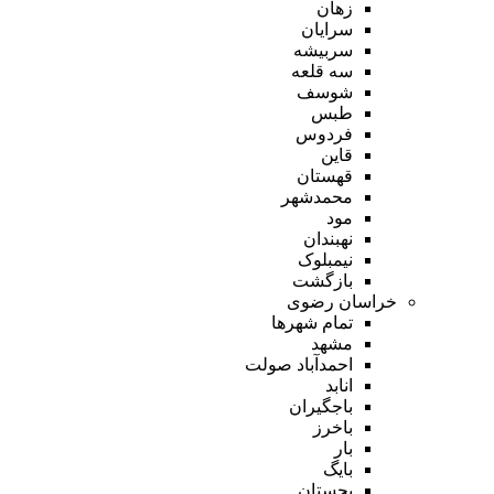
زهان
سرایان
سربیشه
سه قلعه
شوسف
طبس
فردوس
قاین
قهستان
محمدشهر
مود
نهبندان
نیمبلوک
بازگشت
خراسان رضوی
تمام شهر‌ها
مشهد
احمدآباد صولت
انابد
باجگیران
باخرز
بار
بایگ
بجستان