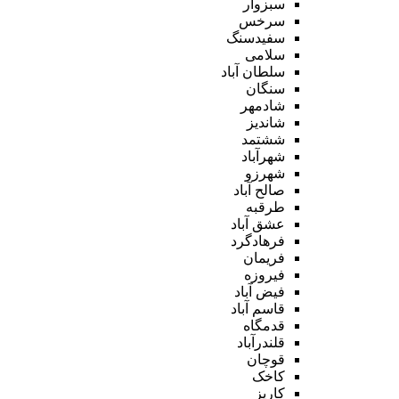
سبزوار
سرخس
سفیدسنگ
سلامی
سلطان آباد
سنگان
شادمهر
شاندیز
ششتمد
شهرآباد
شهرزو
صالح آباد
طرقبه
عشق آباد
فرهادگرد
فریمان
فیروزه
فیض آباد
قاسم آباد
قدمگاه
قلندرآباد
قوچان
کاخک
کاریز