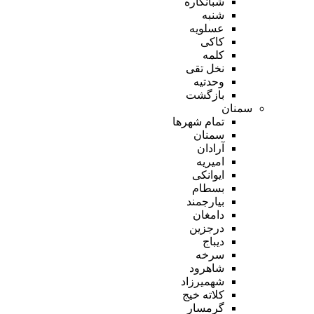
شبانکاره
شنبه
عسلویه
کاکی
کلمه
نخل تقی
وحدتیه
بازگشت
سمنان
تمام شهر‌ها
سمنان
آرادان
امیریه
ایوانکی
بسطام
بیارجمند
دامغان
درجزین
دیباج
سرخه
شاهرود
شهمیرزاد
کلاته خیج
گرمسار