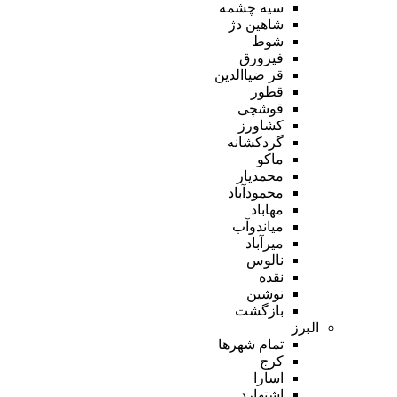
سیه چشمه
شاهین دژ
شوط
فیرورق
قر ضیاالدین
قطور
قوشچی
کشاورز
گردکشانه
ماکو
محمدیار
محمودآباد
مهاباد
میاندوآب
میرآباد
نالوس
نقده
نوشین
بازگشت
البرز
تمام شهر‌ها
کرج
اسارا
اشتهارد