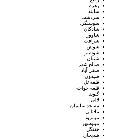
زهره
سالند
سردشت
سوسنگرد
شادگان
شاوور
شرافت
شوش
شوشتر
شیبان
صالح شهر
صفی آباد
صیدون
قلعه تل
قلعه خواجه
گتوند
لالی
مسجد سلیمان
ملاثانی
میانرود
مینوشهر
هفتگل
هندیجان