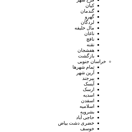
کیان
گندمان
گهرو
لردگان
مال خلیفه
ناغان
نافچ
نقنه
هفشجان
بازگشت
خراسان جنوبی
تمام شهر‌ها
آرین شهر
بیرجند
آیسک
ارسک
اسدیه
اسفدن
اسلامیه
بشرویه
حاجی آباد
خضری دشت بیاض
خوسف