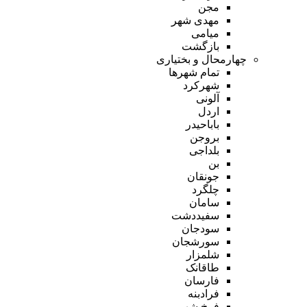
مجن
مهدی شهر
میامی
بازگشت
چهارمحال و بختیاری
تمام شهر‌ها
شهرکرد
آلونی
اردل
باباحیدر
بروجن
بلداجی
بن
جونقان
چلگرد
سامان
سفیددشت
سودجان
سورشجان
شلمزار
طاقانک
فارسان
فرادبنه
فرخ شهر