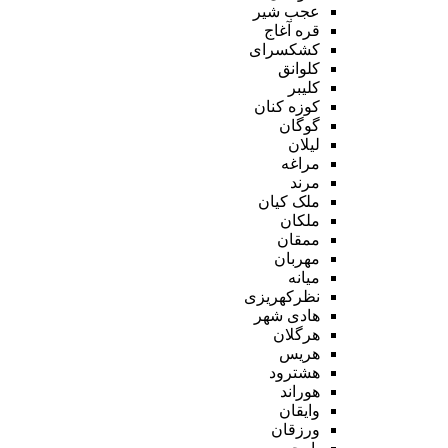
عجب شیر
قره آغاج
کشکسرای
کلوانق
کلیبر
کوزه کنان
گوگان
لیلان
مراغه
مرند
ملک کیان
ملکان
ممقان
مهربان
میانه
نظرکهریزی
هادی شهر
هرگلان
هریس
هشترود
هوراند
وایقان
ورزقان