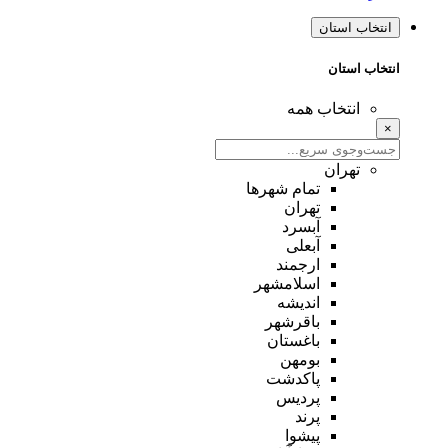
انتخاب استان
انتخاب استان
انتخاب همه
×
تهران
تمام شهر‌ها
تهران
آبسرد
آبعلی
ارجمند
اسلامشهر
اندیشه
باقرشهر
باغستان
بومهن
پاکدشت
پردیس
پرند
پیشوا