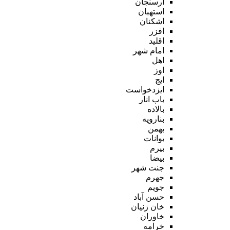
ارسنجان
استهبان
اشکنان
افزر
اقلید
امام شهر
اهل
اوز
ایج
ایزدخواست
باب انار
بالاده
بنارویه
بهمن
بوانات
بیرم
بیضا
جنت شهر
جهرم
جویم
حسن آباد
خان زنیان
خاوران
خرامه