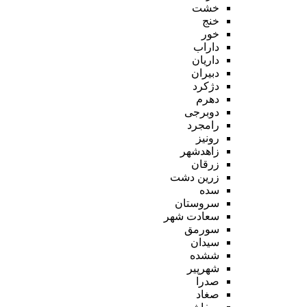
خشت
خنج
خور
داراب
داریان
دبیران
دژکرد
دهرم
دوبرجی
رامجرد
رونیز
زاهدشهر
زرقان
زرین دشت
سده
سروستان
سعادت شهر
سورمق
سیدان
ششده
شهرپیر
صدرا
صغاد