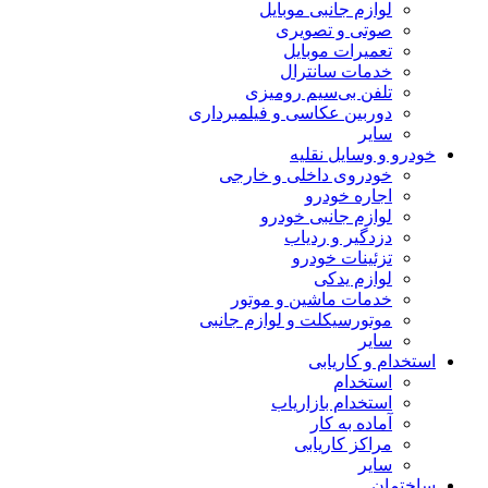
لوازم جانبی موبایل
صوتی و تصویری
تعمیرات موبایل
خدمات سانترال
تلفن بی‌سیم رومیزی
دوربین عکاسی و فیلمبرداری
سایر
خودرو و وسایل نقلیه
خودروی داخلی و خارجی
اجاره خودرو
لوازم جانبی خودرو
دزدگیر و ردیاب
تزئینات خودرو
لوازم یدکی
خدمات ماشین و موتور
موتورسیکلت و لوازم جانبی
سایر
استخدام و کاریابی
استخدام
استخدام بازاریاب
آماده به کار
مراکز کاریابی
سایر
ساختمان