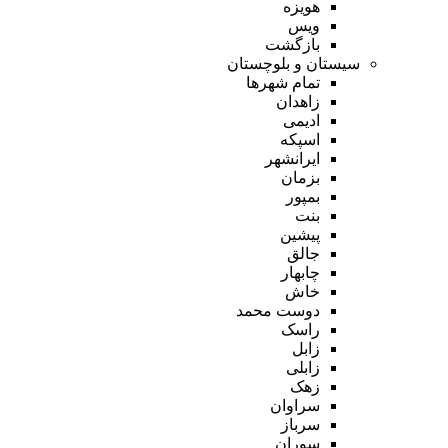
هویزه
ویس
بازگشت
سیستان و بلوچستان
تمام شهر‌ها
زاهدان
ادیمی
اسپکه
ایرانشهر
بزمان
بمپور
بنت
پیشین
جالق
چابهار
خاش
دوست محمد
راسک
زابل
زابلی
زهک
سراوان
سرباز
سوران