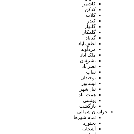
کاشمر
کدکن
کلات
کندر
گلبهار
گلمکان
گناباد
لطف آباد
مزدآوند
ملک آباد
نشتیفان
نصرآباد
نقاب
نوخندان
نیشابور
نیل شهر
همت آباد
یونسی
بازگشت
خراسان شمالی
تمام شهر‌ها
بجنورد
آشخانه