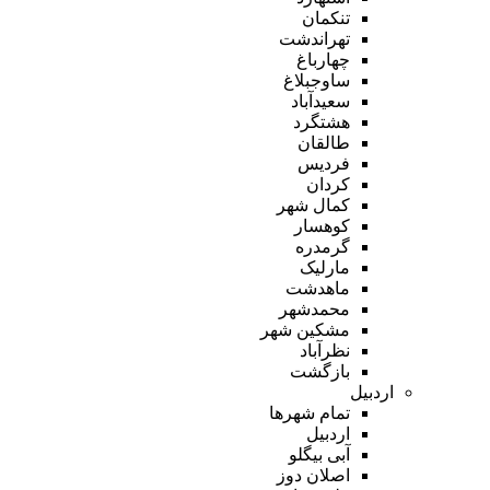
تنکمان
تهراندشت
چهارباغ
ساوجبلاغ
سعیدآباد
هشتگرد
طالقان
فردیس
کردان
کمال شهر
کوهسار
گرمدره
مارلیک
ماهدشت
محمدشهر
مشکین شهر
نظرآباد
بازگشت
اردبیل
تمام شهر‌ها
اردبیل
آبی بیگلو
اصلان دوز