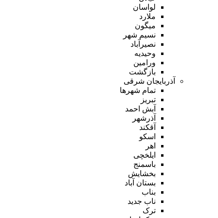
لواسان
ملارد
میگون
نسیم شهر
نصیرآباد
وحیدیه
ورامین
بازگشت
آذربایجان شرقی
تمام شهر‌ها
تبریز
آبش احمد
آذرشهر
آقکند
اسکو
اهر
ایلخچی
باسمنج
بخشایش
بستان آباد
بناب
ناب جدید
ترک