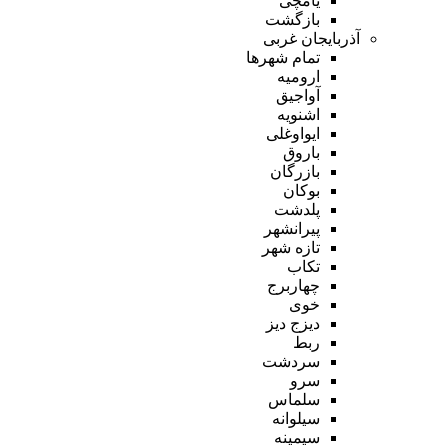
یامچی
بازگشت
آذربایجان غربی
تمام شهر‌ها
ارومیه
آواجیق
اشنویه
ایواوغلی
باروق
بازرگان
بوکان
پلدشت
پیرانشهر
تازه شهر
تکاب
چهاربرج
خوی
دیزج دیز
ربط
سردشت
سرو
سلماس
سیلوانه
سیمینه