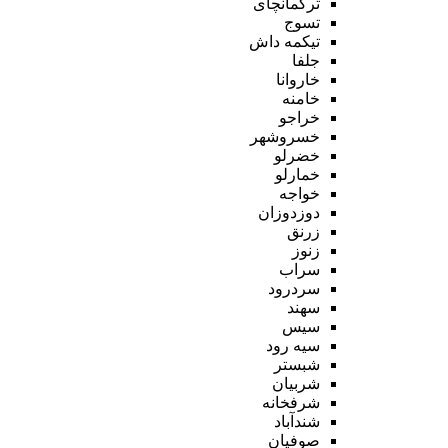
ترکمانچای
تسوج
تیکمه داش
جلفا
خاروانا
خامنه
خراجو
خسروشهر
خضرلو
خمارلو
خواجه
دوزدوزان
زرنق
زنوز
سراب
سردرود
سهند
سیس
سیه رود
شبستر
شربیان
شرفخانه
شندآباد
صوفیان