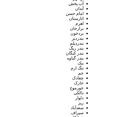
آب پخش
آبدان
امام حسن
انارستان
اهرم
برازجان
بردخون
بندردیر
بندردیلم
بندر ریگ
بندر کنگان
بندر گناوه
بنک
تنگ ارم
جم
چغادک
خارک
خورموج
دالکی
دلوار
ریز
سعدآباد
سیراف