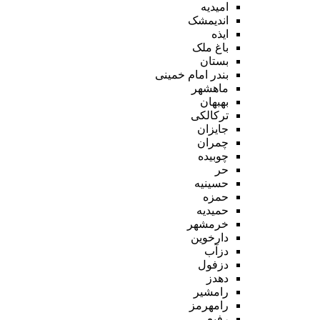
امیدیه
اندیمشک
ایذه
باغ ملک
بستان
بندر امام خمینی
ماهشهر
بهبهان
ترکالکی
جایزان
چمران
چوبیده
حر
حسینیه
حمزه
حمیدیه
خرمشهر
دارخوین
دزآب
دزفول
دهدز
رامشیر
رامهرمز
رفیع