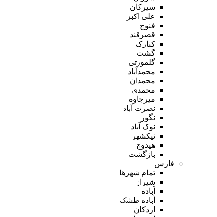
سیرکان
علی اکبر
فنوج
قصرقند
کنارک
گشت
گلمورتی
محمدآباد
محمدان
محمدی
میرجاوه
نصرت آباد
نگور
نوک آباد
نیکشهر
هیدوچ
بازگشت
فارس
تمام شهر‌ها
شیراز
آباده
آباده طشک
اردکان