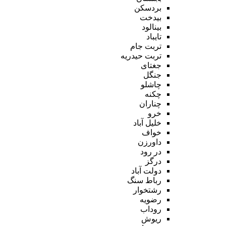
بردسکن
بیدخت
بینالود
تایباد
تربت جام
تربت حیدریه
جغتای
جنگل
چاشلو
چکنه
چناران
خرو
خلیل آباد
خواف
داورزن
در رود
درگز
دولت آباد
رباط سنگ
رشتخوار
رضویه
روداب
ریوش