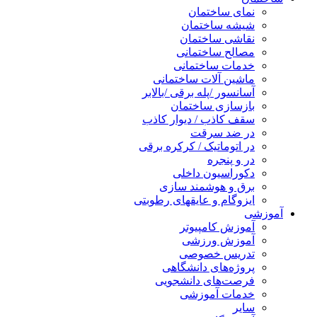
نمای ساختمان
شیشه ساختمان
نقاشی ساختمان
مصالح ساختمانی
خدمات ساختمانی
ماشین آلات ساختمانی
آسانسور /پله برقی /بالابر
بازسازی ساختمان
سقف کاذب / دیوار کاذب
در ضد سرقت
در اتوماتیک / کرکره برقی
در و پنجره
دکوراسیون داخلی
برق و هوشمند سازی
ایزوگام و عایقهای رطوبتی
آموزشی
آموزش کامپیوتر
آموزش ورزشی
تدریس خصوصی
پروژه‌های دانشگاهی
فرصت‌های دانشجویی
خدمات آموزشی
سایر