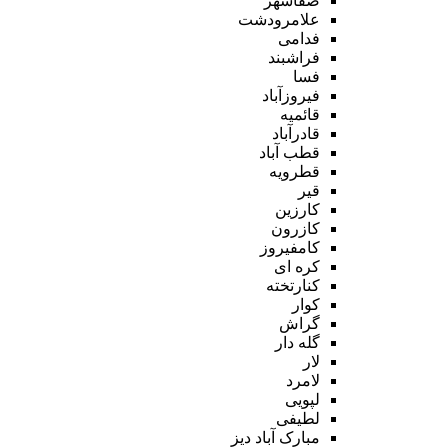
صفاشهر
علامرودشت
فدامی
فراشبند
فسا
فیروزآباد
قائمیه
قادرآباد
قطب آباد
قطرویه
قیر
کارزین
کازرون
کامفیروز
کره ای
کنارتخته
کوار
گراش
گله دار
لار
لامرد
لپویی
لطیفی
مبارک آباد دیز