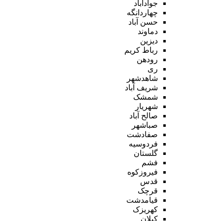
جوادآباد
چهاردانگه
حسن آباد
دماوند
دیزین
رباط کریم
رودهن
ری
شاهدشهر
شریف آباد
شمشک
شهریار
صالح آباد
صباشهر
صفادشت
فردوسیه
گلستان
فشم
فیروزکوه
قدس
قرچک
قیامدشت
کهریزک
کیلان