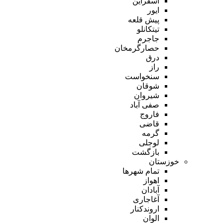
اسفراین
ایور
پیش قلعه
تیتکانلو
جاجرم
حصارگرمخان
درق
راز
سنخواست
شوقان
شیروان
صفی آباد
فاروج
قاضی
گرمه
لوجلی
بازگشت
خوزستان
تمام شهر‌ها
اهواز
آبادان
آغاجاری
اروندکنار
الوان