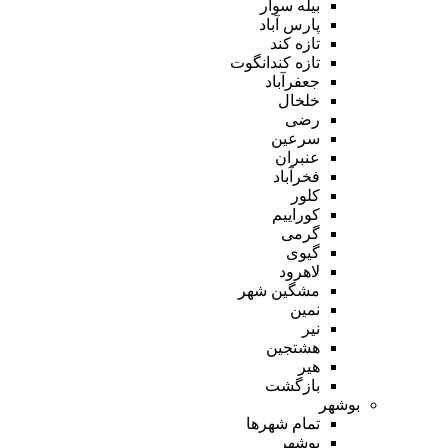
بیله سوار
پارس آباد
تازه کند
تازه کندانگوت
جعفرآباد
خلخال
رضی
سرعین
عنبران
فخرآباد
کلور
کوراییم
گرمی
گیوی
لاهرود
مشگین شهر
نمین
نیر
هشتجین
هیر
بازگشت
بوشهر
تمام شهر‌ها
بوشهر