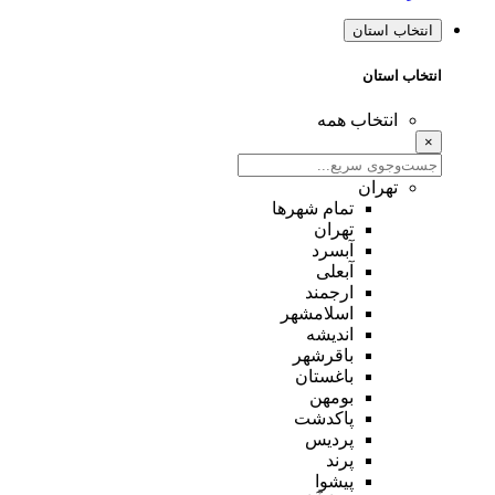
انتخاب استان
انتخاب استان
انتخاب همه
×
تهران
تمام شهر‌ها
تهران
آبسرد
آبعلی
ارجمند
اسلامشهر
اندیشه
باقرشهر
باغستان
بومهن
پاکدشت
پردیس
پرند
پیشوا