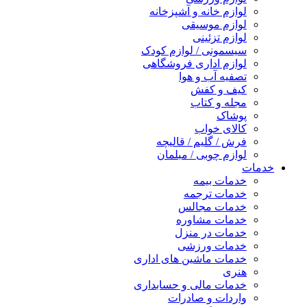
لوازم خانه و آشپزخانه
لوازم موسیقی
لوازم تزئینی
سیسمونی / لوازم کودک
لوازم اداری فروشگاهی
تصفیه آب و هوا
کیف و کفش
مجله و کتاب
پوشاک
کالای خواب
فرش / گلیم / قالیچه
لوازم چوبی / مبلمان
خدمات
خدمات بیمه
خدمات ترجمه
خدمات مجالس
خدمات مشاوره
خدمات در منزل
خدمات ورزشی
خدمات ماشین های اداری
هنری
خدمات مالی و حسابداری
واردات و صادرات