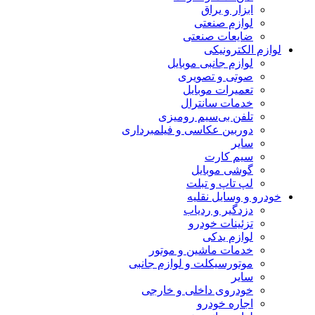
ابزار و یراق
لوازم صنعتی
ضایعات صنعتی
لوازم الکترونیکی
لوازم جانبی موبایل
صوتی و تصویری
تعمیرات موبایل
خدمات سانترال
تلفن بی‌سیم رومیزی
دوربین عکاسی و فیلمبرداری
سایر
سیم کارت
گوشی موبایل
لپ تاپ و تبلت
خودرو و وسایل نقلیه
دزدگیر و ردیاب
تزئینات خودرو
لوازم یدکی
خدمات ماشین و موتور
موتورسیکلت و لوازم جانبی
سایر
خودروی داخلی و خارجی
اجاره خودرو