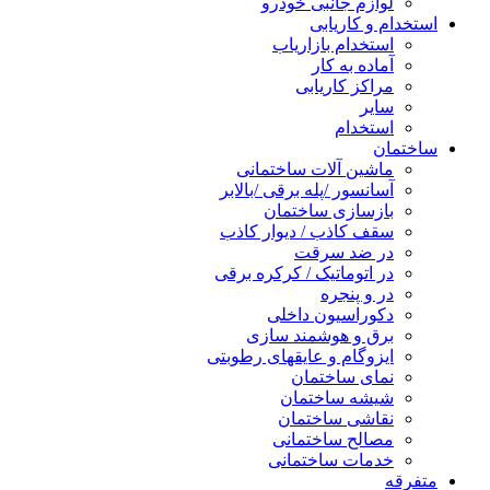
لوازم جانبی خودرو
استخدام و کاریابی
استخدام بازاریاب
آماده به کار
مراکز کاریابی
سایر
استخدام
ساختمان
ماشین آلات ساختمانی
آسانسور /پله برقی /بالابر
بازسازی ساختمان
سقف کاذب / دیوار کاذب
در ضد سرقت
در اتوماتیک / کرکره برقی
در و پنجره
دکوراسیون داخلی
برق و هوشمند سازی
ایزوگام و عایقهای رطوبتی
نمای ساختمان
شیشه ساختمان
نقاشی ساختمان
مصالح ساختمانی
خدمات ساختمانی
متفرقه