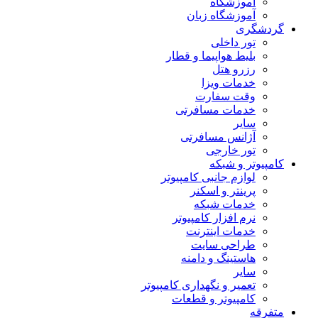
آموزشگاه
آموزشگاه زبان
گردشگری
تور داخلی
بلیط هواپیما و قطار
رزرو هتل
خدمات ویزا
وقت سفارت
خدمات مسافرتی
سایر
آژانس مسافرتی
تور خارجی
کامپیوتر و شبکه
لوازم جانبی کامپیوتر
پرینتر و اسکنر
خدمات شبکه
نرم افزار کامپیوتر
خدمات اینترنت
طراحی سایت
هاستینگ و دامنه
سایر
تعمیر و نگهداری کامپیوتر
کامپیوتر و قطعات
متفرقه