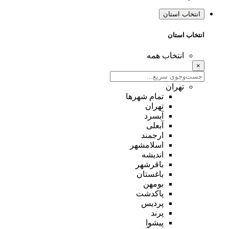
انتخاب استان
انتخاب استان
انتخاب همه
×
تهران
تمام شهر‌ها
تهران
آبسرد
آبعلی
ارجمند
اسلامشهر
اندیشه
باقرشهر
باغستان
بومهن
پاکدشت
پردیس
پرند
پیشوا