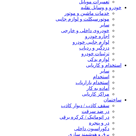
تعمیرات موبایل
خودرو و وسایل نقلیه
خدمات ماشین و موتور
موتورسیکلت و لوازم جانبی
سایر
خودروی داخلی و خارجی
اجاره خودرو
لوازم جانبی خودرو
دزدگیر و ردیاب
تزئینات خودرو
لوازم یدکی
استخدام و کاریابی
سایر
استخدام
استخدام بازاریاب
آماده به کار
مراکز کاریابی
ساختمان
سقف کاذب / دیوار کاذب
در ضد سرقت
در اتوماتیک / کرکره برقی
در و پنجره
دکوراسیون داخلی
برق و هوشمند سازی