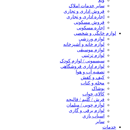
ویلا
سایر خدمات املاک
فروش اداری و تجاری
اجاره اداری و تجاری
فروش مسکونی
اجاره مسکونی
لوازم خانگی و شخصی
لوازم ورزشی
لوازم خانه و آشپزخانه
لوازم موسیقی
لوازم تزئینی
سیسمونی / لوازم کودک
لوازم اداری فروشگاهی
تصفیه آب و هوا
کیف و کفش
مجله و کتاب
پوشاک
کالای خواب
فرش / گلیم / قالیچه
لوازم چوبی / مبلمان
لوازم برقی و گازی
اسباب بازی
سایر
خدمات