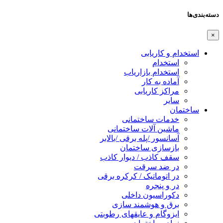
دسته‌بندی‌ها
×
استخدام و کاریابی
استخدام
استخدام بازاریاب
آماده به کار
مراکز کاریابی
سایر
ساختمان
خدمات ساختمانی
ماشین آلات ساختمانی
آسانسور /پله برقی /بالابر
بازسازی ساختمان
سقف کاذب / دیوار کاذب
در ضد سرقت
در اتوماتیک / کرکره برقی
در و پنجره
دکوراسیون داخلی
برق و هوشمند سازی
ایزوگام و عایقهای رطوبتی