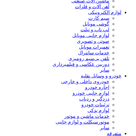
ماشین آلات صنعتی
آهن آلات و فلزات
لوازم الکترونیکی
سیم کارت
گوشی موبایل
لپ تاپ و تبلت
لوازم جانبی موبایل
صوتی و تصویری
تعمیرات موبایل
خدمات سانترال
تلفن بی‌سیم رومیزی
دوربین عکاسی و فیلمبرداری
سایر
خودرو و وسایل نقلیه
خودروی داخلی و خارجی
اجاره خودرو
لوازم جانبی خودرو
دزدگیر و ردیاب
تزئینات خودرو
لوازم یدکی
خدمات ماشین و موتور
موتورسیکلت و لوازم جانبی
سایر
متفرقه