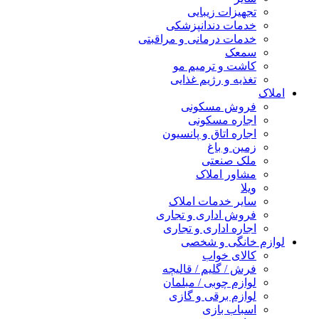
تجهیزات زیبایی
خدمات دندانپزشکی
خدمات درمانی و مراقبتی
سمعک
کاشت و ترمیم مو
تغذیه و رژیم غذایی
املاک
فروش مسکونی
اجاره مسکونی
اجاره اتاق و پانسیون
زمین و باغ
ملک صنعتی
مشاور املاک
ویلا
سایر خدمات املاک
فروش اداری و تجاری
اجاره اداری و تجاری
لوازم خانگی و شخصی
کالای خواب
فرش / گلیم / قالیچه
لوازم چوبی / مبلمان
لوازم برقی و گازی
اسباب بازی