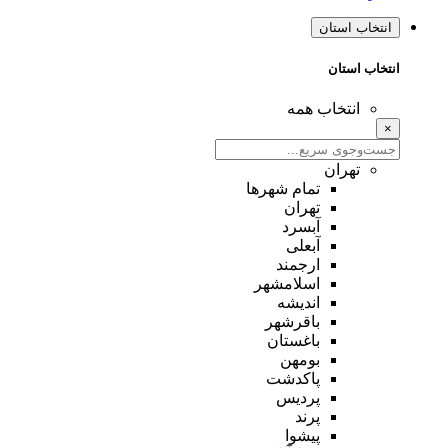
انتخاب استان
انتخاب استان
انتخاب همه
×
تهران
تمام شهر‌ها
تهران
آبسرد
آبعلی
ارجمند
اسلامشهر
اندیشه
باقرشهر
باغستان
بومهن
پاکدشت
پردیس
پرند
پیشوا