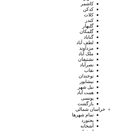
کاشمر
کدکن
کلات
کندر
گلبهار
گلمکان
گناباد
لطف آباد
مزدآوند
ملک آباد
نشتیفان
نصرآباد
نقاب
نوخندان
نیشابور
نیل شهر
همت آباد
یونسی
بازگشت
خراسان شمالی
تمام شهر‌ها
بجنورد
آشخانه