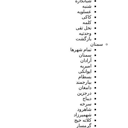
شبانکاره
شنبه
عسلویه
کاکی
کلمه
نخل تقی
وحدتیه
بازگشت
سمنان
تمام شهر‌ها
سمنان
آرادان
امیریه
ایوانکی
بسطام
بیارجمند
دامغان
درجزین
دیباج
سرخه
شاهرود
شهمیرزاد
کلاته خیج
گرمسار