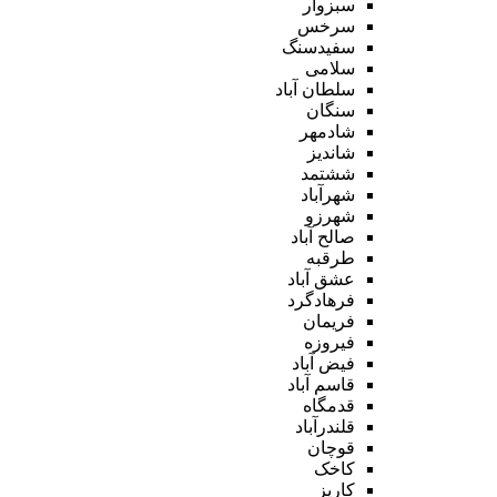
سبزوار
سرخس
سفیدسنگ
سلامی
سلطان آباد
سنگان
شادمهر
شاندیز
ششتمد
شهرآباد
شهرزو
صالح آباد
طرقبه
عشق آباد
فرهادگرد
فریمان
فیروزه
فیض آباد
قاسم آباد
قدمگاه
قلندرآباد
قوچان
کاخک
کاریز