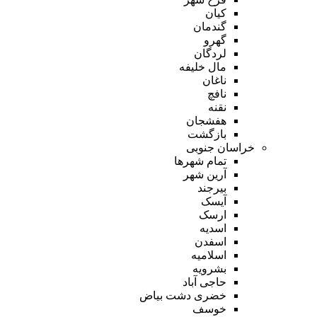
کیان
گندمان
گهرو
لردگان
مال خلیفه
ناغان
نافچ
نقنه
هفشجان
بازگشت
خراسان جنوبی
تمام شهر‌ها
آرین شهر
بیرجند
آیسک
ارسک
اسدیه
اسفدن
اسلامیه
بشرویه
حاجی آباد
خضری دشت بیاض
خوسف