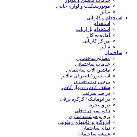
خدمات ماشین و موتور
موتورسیکلت و لوازم جانبی
سایر
استخدام و کاریابی
استخدام
استخدام بازاریاب
آماده به کار
مراکز کاریابی
سایر
ساختمان
مصالح ساختمانی
خدمات ساختمانی
ماشین آلات ساختمانی
آسانسور /پله برقی /بالابر
بازسازی ساختمان
سقف کاذب / دیوار کاذب
در ضد سرقت
در اتوماتیک / کرکره برقی
در و پنجره
دکوراسیون داخلی
برق و هوشمند سازی
ایزوگام و عایقهای رطوبتی
نمای ساختمان
شیشه ساختمان