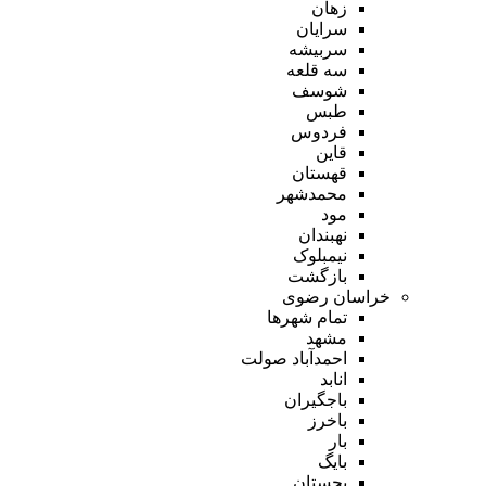
زهان
سرایان
سربیشه
سه قلعه
شوسف
طبس
فردوس
قاین
قهستان
محمدشهر
مود
نهبندان
نیمبلوک
بازگشت
خراسان رضوی
تمام شهر‌ها
مشهد
احمدآباد صولت
انابد
باجگیران
باخرز
بار
بایگ
بجستان