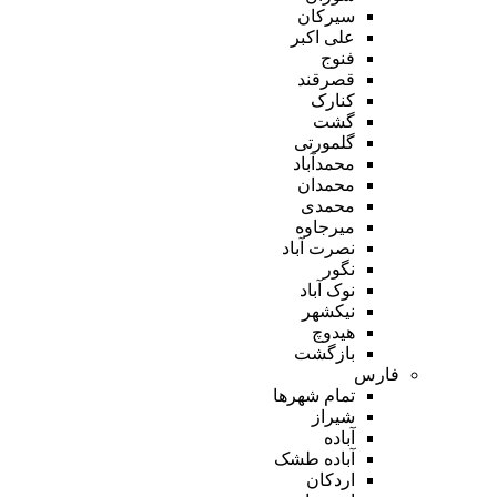
سیرکان
علی اکبر
فنوج
قصرقند
کنارک
گشت
گلمورتی
محمدآباد
محمدان
محمدی
میرجاوه
نصرت آباد
نگور
نوک آباد
نیکشهر
هیدوچ
بازگشت
فارس
تمام شهر‌ها
شیراز
آباده
آباده طشک
اردکان