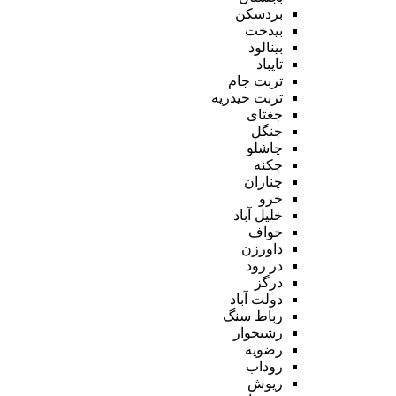
بردسکن
بیدخت
بینالود
تایباد
تربت جام
تربت حیدریه
جغتای
جنگل
چاشلو
چکنه
چناران
خرو
خلیل آباد
خواف
داورزن
در رود
درگز
دولت آباد
رباط سنگ
رشتخوار
رضویه
روداب
ریوش