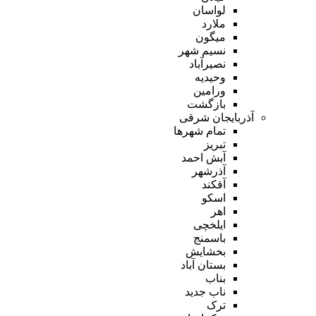
لواسان
ملارد
میگون
نسیم شهر
نصیرآباد
وحیدیه
ورامین
بازگشت
آذربایجان شرقی
تمام شهر‌ها
تبریز
آبش احمد
آذرشهر
آقکند
اسکو
اهر
ایلخچی
باسمنج
بخشایش
بستان آباد
بناب
ناب جدید
ترک