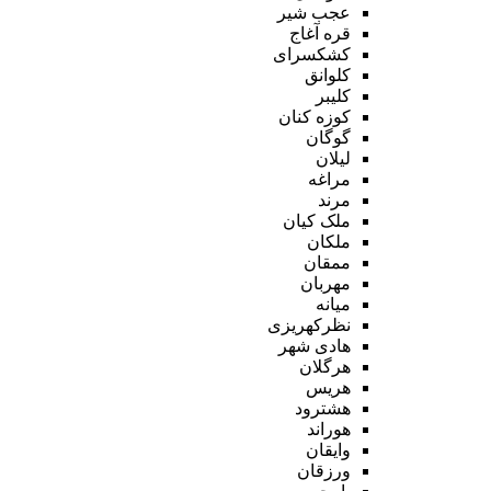
عجب شیر
قره آغاج
کشکسرای
کلوانق
کلیبر
کوزه کنان
گوگان
لیلان
مراغه
مرند
ملک کیان
ملکان
ممقان
مهربان
میانه
نظرکهریزی
هادی شهر
هرگلان
هریس
هشترود
هوراند
وایقان
ورزقان