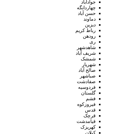
جوادآباد
چهاردانگه
حسن آباد
دماوند
دیزین
رباط کریم
رودهن
ری
شاهدشهر
شریف آباد
شمشک
شهریار
صالح آباد
صباشهر
صفادشت
فردوسیه
گلستان
فشم
فیروزکوه
قدس
قرچک
قیامدشت
کهریزک
کیلان