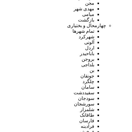
مجن
مهدی شهر
میامی
بازگشت
چهارمحال و بختیاری
تمام شهر‌ها
شهرکرد
آلونی
اردل
باباحیدر
بروجن
بلداجی
بن
جونقان
چلگرد
سامان
سفیددشت
سودجان
سورشجان
شلمزار
طاقانک
فارسان
فرادبنه
فرخ شهر