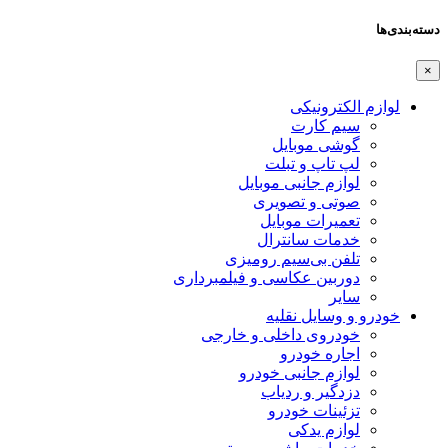
دسته‌بندی‌ها
×
لوازم الکترونیکی
سیم کارت
گوشی موبایل
لپ تاپ و تبلت
لوازم جانبی موبایل
صوتی و تصویری
تعمیرات موبایل
خدمات سانترال
تلفن بی‌سیم رومیزی
دوربین عکاسی و فیلمبرداری
سایر
خودرو و وسایل نقلیه
خودروی داخلی و خارجی
اجاره خودرو
لوازم جانبی خودرو
دزدگیر و ردیاب
تزئینات خودرو
لوازم یدکی