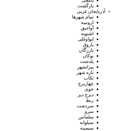
یامچی
بازگشت
آذربایجان غربی
تمام شهر‌ها
ارومیه
آواجیق
اشنویه
ایواوغلی
باروق
بازرگان
بوکان
پلدشت
پیرانشهر
تازه شهر
تکاب
چهاربرج
خوی
دیزج دیز
ربط
سردشت
سرو
سلماس
سیلوانه
سیمینه