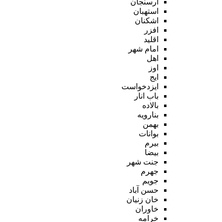
ارسنجان
استهبان
اشکنان
افزر
اقلید
امام شهر
اهل
اوز
ایج
ایزدخواست
باب انار
بالاده
بنارویه
بهمن
بوانات
بیرم
بیضا
جنت شهر
جهرم
جویم
حسن آباد
خان زنیان
خاوران
خرامه