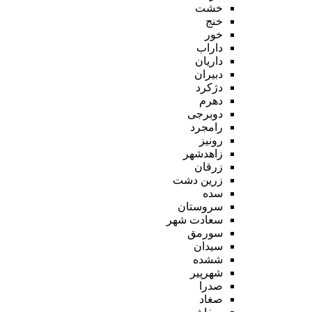
خشت
خنج
خور
داراب
داریان
دبیران
دژکرد
دهرم
دوبرجی
رامجرد
رونیز
زاهدشهر
زرقان
زرین دشت
سده
سروستان
سعادت شهر
سورمق
سیدان
ششده
شهرپیر
صدرا
صغاد