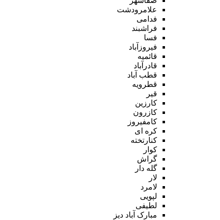
صفاشهر
علامرودشت
فدامی
فراشبند
فسا
فیروزآباد
قائمیه
قادرآباد
قطب آباد
قطرویه
قیر
کارزین
کازرون
کامفیروز
کره ای
کنارتخته
کوار
گراش
گله دار
لار
لامرد
لپویی
لطیفی
مبارک آباد دیز