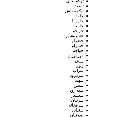
ترکمانچای
تسوج
تیکمه داش
جلفا
خاروانا
خامنه
خراجو
خسروشهر
خضرلو
خمارلو
خواجه
دوزدوزان
زرنق
زنوز
سراب
سردرود
سهند
سیس
سیه رود
شبستر
شربیان
شرفخانه
شندآباد
صوفیان