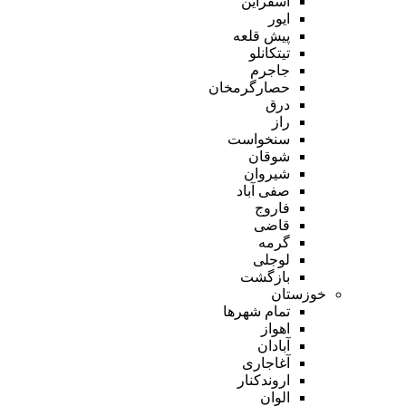
اسفراین
ایور
پیش قلعه
تیتکانلو
جاجرم
حصارگرمخان
درق
راز
سنخواست
شوقان
شیروان
صفی آباد
فاروج
قاضی
گرمه
لوجلی
بازگشت
خوزستان
تمام شهر‌ها
اهواز
آبادان
آغاجاری
اروندکنار
الوان