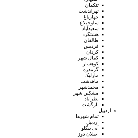
تنکمان
تهراندشت
چهارباغ
ساوجبلاغ
سعیدآباد
هشتگرد
طالقان
فردیس
کردان
کمال شهر
کوهسار
گرمدره
مارلیک
ماهدشت
محمدشهر
مشکین شهر
نظرآباد
بازگشت
اردبیل
تمام شهر‌ها
اردبیل
آبی بیگلو
اصلان دوز