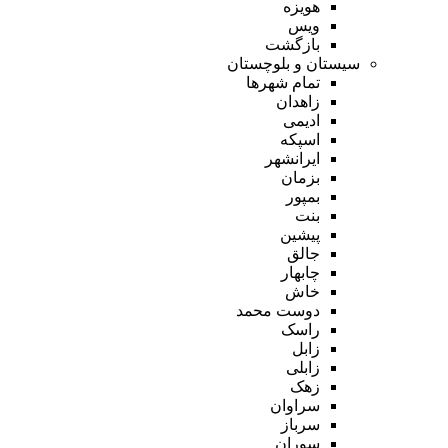
هویزه
ویس
بازگشت
سیستان و بلوچستان
تمام شهر‌ها
زاهدان
ادیمی
اسپکه
ایرانشهر
بزمان
بمپور
بنت
پیشین
جالق
چابهار
خاش
دوست محمد
راسک
زابل
زابلی
زهک
سراوان
سرباز
سوران