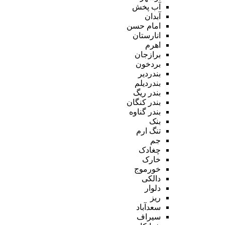
آب پخش
آبدان
امام حسن
انارستان
اهرم
برازجان
بردخون
بندردیر
بندردیلم
بندر ریگ
بندر کنگان
بندر گناوه
بنک
تنگ ارم
جم
چغادک
خارک
خورموج
دالکی
دلوار
ریز
سعدآباد
سیراف