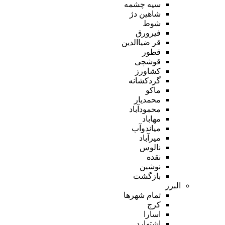
سیه چشمه
شاهین دژ
شوط
فیرورق
قر ضیاالدین
قطور
قوشچی
کشاورز
گردکشانه
ماکو
محمدیار
محمودآباد
مهاباد
میاندوآب
میرآباد
نالوس
نقده
نوشین
بازگشت
البرز
تمام شهر‌ها
کرج
اسارا
اشتهارد