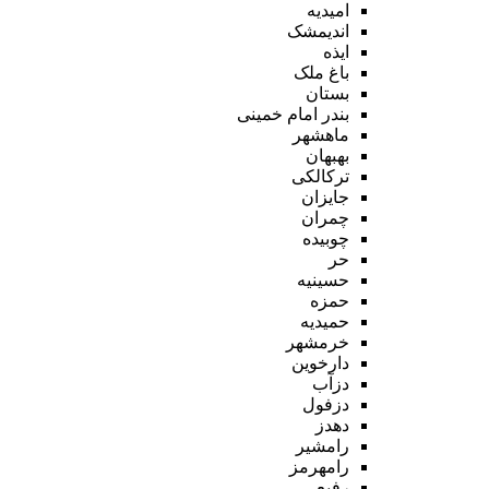
امیدیه
اندیمشک
ایذه
باغ ملک
بستان
بندر امام خمینی
ماهشهر
بهبهان
ترکالکی
جایزان
چمران
چوبیده
حر
حسینیه
حمزه
حمیدیه
خرمشهر
دارخوین
دزآب
دزفول
دهدز
رامشیر
رامهرمز
رفیع