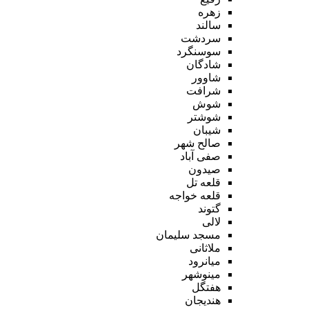
زهره
سالند
سردشت
سوسنگرد
شادگان
شاوور
شرافت
شوش
شوشتر
شیبان
صالح شهر
صفی آباد
صیدون
قلعه تل
قلعه خواجه
گتوند
لالی
مسجد سلیمان
ملاثانی
میانرود
مینوشهر
هفتگل
هندیجان