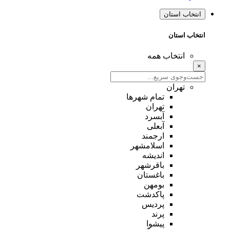
انتخاب استان
انتخاب استان
انتخاب همه
×
تهران
تمام شهر‌ها
تهران
آبسرد
آبعلی
ارجمند
اسلامشهر
اندیشه
باقرشهر
باغستان
بومهن
پاکدشت
پردیس
پرند
پیشوا