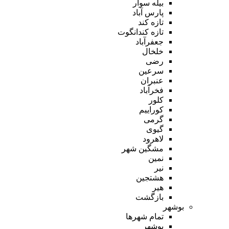
بیله سوار
پارس آباد
تازه کند
تازه کندانگوت
جعفرآباد
خلخال
رضی
سرعین
عنبران
فخرآباد
کلور
کوراییم
گرمی
گیوی
لاهرود
مشگین شهر
نمین
نیر
هشتجین
هیر
بازگشت
بوشهر
تمام شهر‌ها
بوشهر