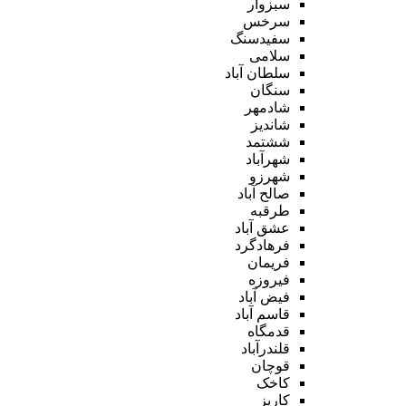
سبزوار
سرخس
سفیدسنگ
سلامی
سلطان آباد
سنگان
شادمهر
شاندیز
ششتمد
شهرآباد
شهرزو
صالح آباد
طرقبه
عشق آباد
فرهادگرد
فریمان
فیروزه
فیض آباد
قاسم آباد
قدمگاه
قلندرآباد
قوچان
کاخک
کاریز