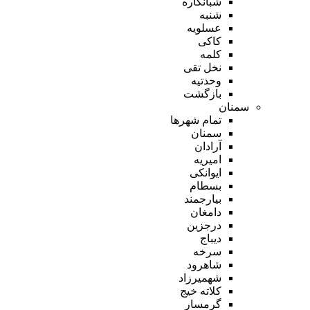
شبانکاره
شنبه
عسلویه
کاکی
کلمه
نخل تقی
وحدتیه
بازگشت
سمنان
تمام شهر‌ها
سمنان
آرادان
امیریه
ایوانکی
بسطام
بیارجمند
دامغان
درجزین
دیباج
سرخه
شاهرود
شهمیرزاد
کلاته خیج
گرمسار