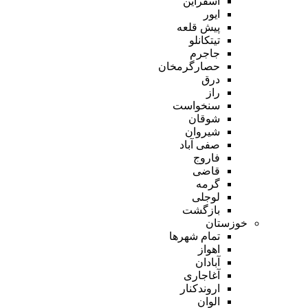
اسفراین
ایور
پیش قلعه
تیتکانلو
جاجرم
حصارگرمخان
درق
راز
سنخواست
شوقان
شیروان
صفی آباد
فاروج
قاضی
گرمه
لوجلی
بازگشت
خوزستان
تمام شهر‌ها
اهواز
آبادان
آغاجاری
اروندکنار
الوان