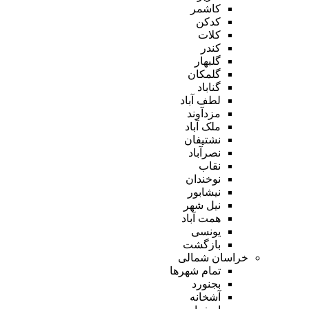
کاشمر
کدکن
کلات
کندر
گلبهار
گلمکان
گناباد
لطف آباد
مزدآوند
ملک آباد
نشتیفان
نصرآباد
نقاب
نوخندان
نیشابور
نیل شهر
همت آباد
یونسی
بازگشت
خراسان شمالی
تمام شهر‌ها
بجنورد
آشخانه