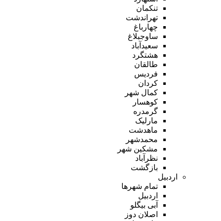
تنکمان
تهراندشت
چهارباغ
ساوجبلاغ
سعیدآباد
هشتگرد
طالقان
فردیس
کردان
کمال شهر
کوهسار
گرمدره
مارلیک
ماهدشت
محمدشهر
مشکین شهر
نظرآباد
بازگشت
اردبیل
تمام شهر‌ها
اردبیل
آبی بیگلو
اصلان دوز