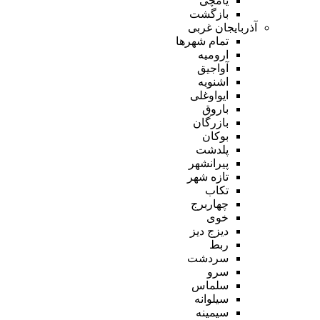
یامچی
بازگشت
آذربایجان غربی
تمام شهر‌ها
ارومیه
آواجیق
اشنویه
ایواوغلی
باروق
بازرگان
بوکان
پلدشت
پیرانشهر
تازه شهر
تکاب
چهاربرج
خوی
دیزج دیز
ربط
سردشت
سرو
سلماس
سیلوانه
سیمینه