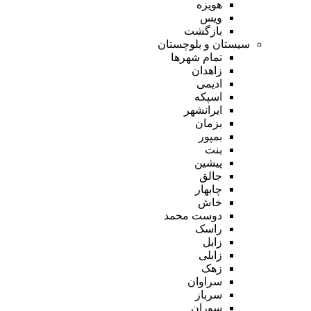
هویزه
ویس
بازگشت
سیستان و بلوچستان
تمام شهر‌ها
زاهدان
ادیمی
اسپکه
ایرانشهر
بزمان
بمپور
بنت
پیشین
جالق
چابهار
خاش
دوست محمد
راسک
زابل
زابلی
زهک
سراوان
سرباز
سوران