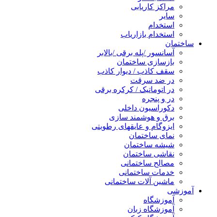
مراکز کاریابی
سایر
استخدام
استخدام بازاریاب
ساختمان
آسانسور /پله برقی /بالابر
بازسازی ساختمان
سقف کاذب / دیوار کاذب
در ضد سرقت
در اتوماتیک / کرکره برقی
در و پنجره
دکوراسیون داخلی
برق و هوشمند سازی
ایزوگام و عایقهای رطوبتی
نمای ساختمان
شیشه ساختمان
نقاشی ساختمان
مصالح ساختمانی
خدمات ساختمانی
ماشین آلات ساختمانی
آموزشی
آموزشگاه
آموزشگاه زبان