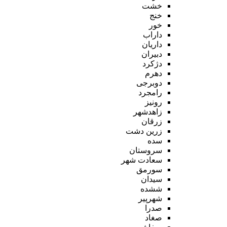
خشت
خنج
خور
داراب
داریان
دبیران
دژکرد
دهرم
دوبرجی
رامجرد
رونیز
زاهدشهر
زرقان
زرین دشت
سده
سروستان
سعادت شهر
سورمق
سیدان
ششده
شهرپیر
صدرا
صغاد