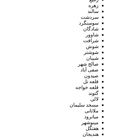
زهره
سالند
سردشت
سوسنگرد
شادگان
شاوور
شرافت
شوش
شوشتر
شیبان
صالح شهر
صفی آباد
صیدون
قلعه تل
قلعه خواجه
گتوند
لالی
مسجد سلیمان
ملاثانی
میانرود
مینوشهر
هفتگل
هندیجان