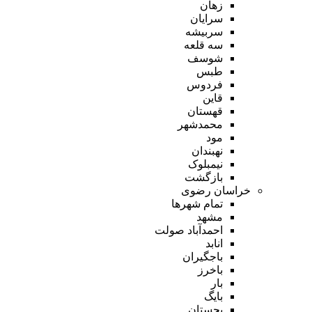
زهان
سرایان
سربیشه
سه قلعه
شوسف
طبس
فردوس
قاین
قهستان
محمدشهر
مود
نهبندان
نیمبلوک
بازگشت
خراسان رضوی
تمام شهر‌ها
مشهد
احمدآباد صولت
انابد
باجگیران
باخرز
بار
بایگ
بجستان