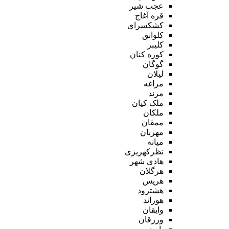
عجب شیر
قره آغاج
کشکسرای
کلوانق
کلیبر
کوزه کنان
گوگان
لیلان
مراغه
مرند
ملک کیان
ملکان
ممقان
مهربان
میانه
نظرکهریزی
هادی شهر
هرگلان
هریس
هشترود
هوراند
وایقان
ورزقان