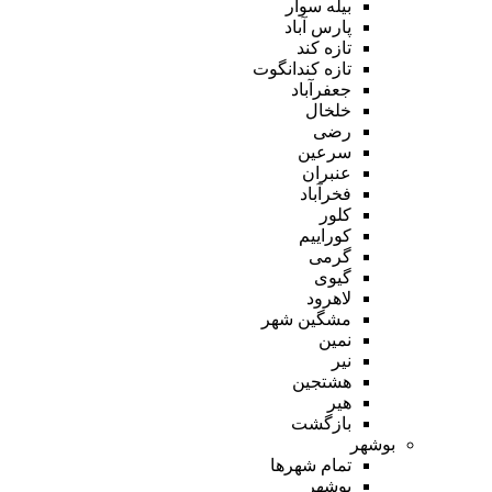
بیله سوار
پارس آباد
تازه کند
تازه کندانگوت
جعفرآباد
خلخال
رضی
سرعین
عنبران
فخرآباد
کلور
کوراییم
گرمی
گیوی
لاهرود
مشگین شهر
نمین
نیر
هشتجین
هیر
بازگشت
بوشهر
تمام شهر‌ها
بوشهر