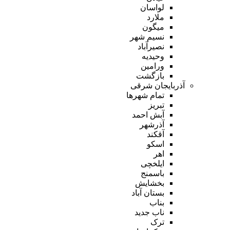
لواسان
ملارد
میگون
نسیم شهر
نصیرآباد
وحیدیه
ورامین
بازگشت
آذربایجان شرقی
تمام شهر‌ها
تبریز
آبش احمد
آذرشهر
آقکند
اسکو
اهر
ایلخچی
باسمنج
بخشایش
بستان آباد
بناب
ناب جدید
ترک