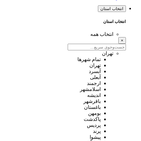
انتخاب استان
انتخاب استان
انتخاب همه
×
تهران
تمام شهر‌ها
تهران
آبسرد
آبعلی
ارجمند
اسلامشهر
اندیشه
باقرشهر
باغستان
بومهن
پاکدشت
پردیس
پرند
پیشوا