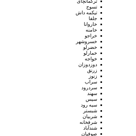
ترکمانچای
تسوج
تیکمه داش
جلفا
خاروانا
خامنه
خراجو
خسروشهر
خضرلو
خمارلو
خواجه
دوزدوزان
زرنق
زنوز
سراب
سردرود
سهند
سیس
سیه رود
شبستر
شربیان
شرفخانه
شندآباد
صوفیان