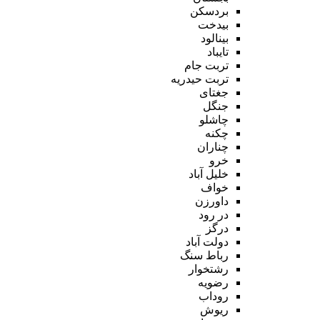
بردسکن
بیدخت
بینالود
تایباد
تربت جام
تربت حیدریه
جغتای
جنگل
چاشلو
چکنه
چناران
خرو
خلیل آباد
خواف
داورزن
در رود
درگز
دولت آباد
رباط سنگ
رشتخوار
رضویه
روداب
ریوش