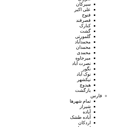
سیرکان
علی اکبر
فنوج
قصرقند
کنارک
گشت
گلمورتی
محمدآباد
محمدان
محمدی
میرجاوه
نصرت آباد
نگور
نوک آباد
نیکشهر
هیدوچ
بازگشت
فارس
تمام شهر‌ها
شیراز
آباده
آباده طشک
اردکان