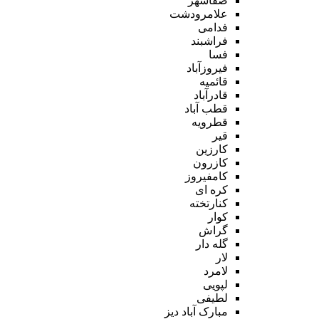
صفاشهر
علامرودشت
فدامی
فراشبند
فسا
فیروزآباد
قائمیه
قادرآباد
قطب آباد
قطرویه
قیر
کارزین
کازرون
کامفیروز
کره ای
کنارتخته
کوار
گراش
گله دار
لار
لامرد
لپویی
لطیفی
مبارک آباد دیز