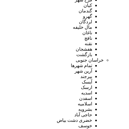
کیان
گندمان
گهرو
لردگان
مال خلیفه
ناغان
نافچ
نقنه
هفشجان
بازگشت
خراسان جنوبی
تمام شهر‌ها
آرین شهر
بیرجند
آیسک
ارسک
اسدیه
اسفدن
اسلامیه
بشرویه
حاجی آباد
خضری دشت بیاض
خوسف