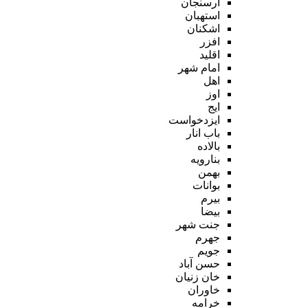
ارسنجان
استهبان
اشکنان
افزر
اقلید
امام شهر
اهل
اوز
ایج
ایزدخواست
باب انار
بالاده
بنارویه
بهمن
بوانات
بیرم
بیضا
جنت شهر
جهرم
جویم
حسن آباد
خان زنیان
خاوران
خرامه