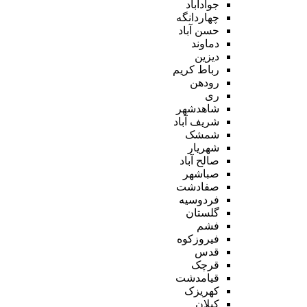
جوادآباد
چهاردانگه
حسن آباد
دماوند
دیزین
رباط کریم
رودهن
ری
شاهدشهر
شریف آباد
شمشک
شهریار
صالح آباد
صباشهر
صفادشت
فردوسیه
گلستان
فشم
فیروزکوه
قدس
قرچک
قیامدشت
کهریزک
کیلان