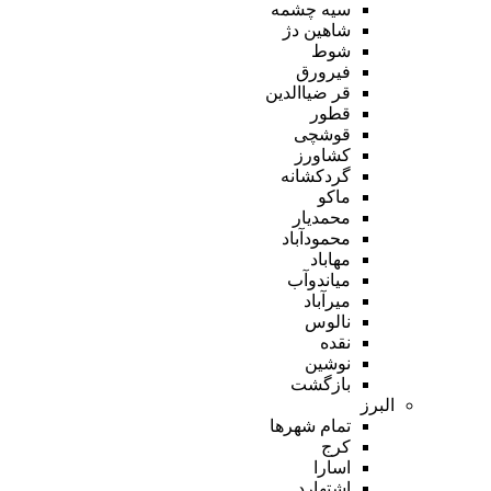
سیه چشمه
شاهین دژ
شوط
فیرورق
قر ضیاالدین
قطور
قوشچی
کشاورز
گردکشانه
ماکو
محمدیار
محمودآباد
مهاباد
میاندوآب
میرآباد
نالوس
نقده
نوشین
بازگشت
البرز
تمام شهر‌ها
کرج
اسارا
اشتهارد