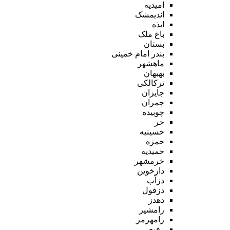
امیدیه
اندیمشک
ایذه
باغ ملک
بستان
بندر امام خمینی
ماهشهر
بهبهان
ترکالکی
جایزان
چمران
چوبیده
حر
حسینیه
حمزه
حمیدیه
خرمشهر
دارخوین
دزآب
دزفول
دهدز
رامشیر
رامهرمز
رفیع