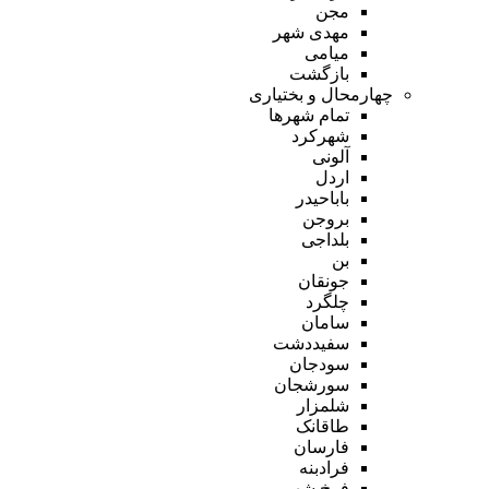
مجن
مهدی شهر
میامی
بازگشت
چهارمحال و بختیاری
تمام شهر‌ها
شهرکرد
آلونی
اردل
باباحیدر
بروجن
بلداجی
بن
جونقان
چلگرد
سامان
سفیددشت
سودجان
سورشجان
شلمزار
طاقانک
فارسان
فرادبنه
فرخ شهر