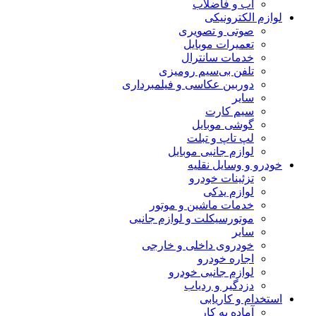
آب و فاضلاب
لوازم الکترونیکی
صوتی و تصویری
تعمیرات موبایل
خدمات سانترال
تلفن بی‌سیم رومیزی
دوربین عکاسی و فیلمبرداری
سایر
سیم کارت
گوشی موبایل
لپ تاپ و تبلت
لوازم جانبی موبایل
خودرو و وسایل نقلیه
تزئینات خودرو
لوازم یدکی
خدمات ماشین و موتور
موتورسیکلت و لوازم جانبی
سایر
خودروی داخلی و خارجی
اجاره خودرو
لوازم جانبی خودرو
دزدگیر و ردیاب
استخدام و کاریابی
آماده به کار