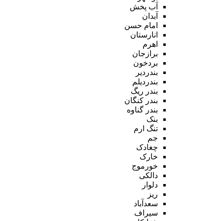
آب پخش
آبدان
امام حسن
انارستان
اهرم
برازجان
بردخون
بندردیر
بندردیلم
بندر ریگ
بندر کنگان
بندر گناوه
بنک
تنگ ارم
جم
چغادک
خارک
خورموج
دالکی
دلوار
ریز
سعدآباد
سیراف