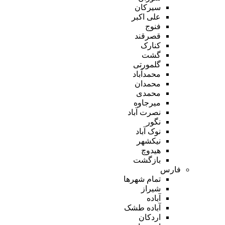
سیرکان
علی اکبر
فنوج
قصرقند
کنارک
گشت
گلمورتی
محمدآباد
محمدان
محمدی
میرجاوه
نصرت آباد
نگور
نوک آباد
نیکشهر
هیدوچ
بازگشت
فارس
تمام شهر‌ها
شیراز
آباده
آباده طشک
اردکان