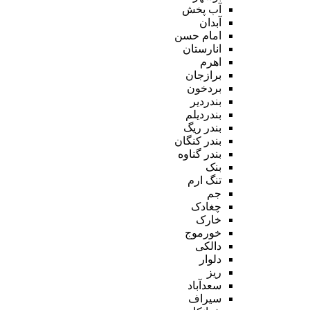
آب پخش
آبدان
امام حسن
انارستان
اهرم
برازجان
بردخون
بندردیر
بندردیلم
بندر ریگ
بندر کنگان
بندر گناوه
بنک
تنگ ارم
جم
چغادک
خارک
خورموج
دالکی
دلوار
ریز
سعدآباد
سیراف