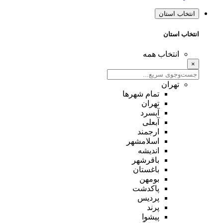
انتخاب استان
انتخاب استان
انتخاب همه
×
تهران
تمام شهر‌ها
تهران
آبسرد
آبعلی
ارجمند
اسلامشهر
اندیشه
باقرشهر
باغستان
بومهن
پاکدشت
پردیس
پرند
پیشوا