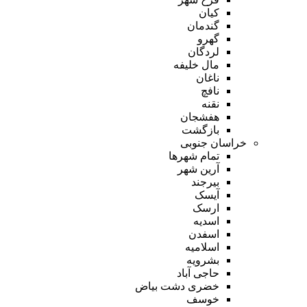
کیان
گندمان
گهرو
لردگان
مال خلیفه
ناغان
نافچ
نقنه
هفشجان
بازگشت
خراسان جنوبی
تمام شهر‌ها
آرین شهر
بیرجند
آیسک
ارسک
اسدیه
اسفدن
اسلامیه
بشرویه
حاجی آباد
خضری دشت بیاض
خوسف