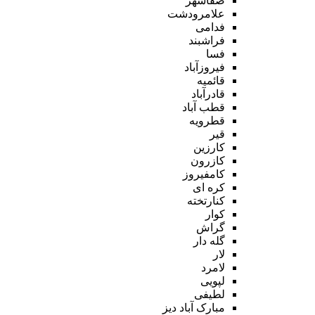
صفاشهر
علامرودشت
فدامی
فراشبند
فسا
فیروزآباد
قائمیه
قادرآباد
قطب آباد
قطرویه
قیر
کارزین
کازرون
کامفیروز
کره ای
کنارتخته
کوار
گراش
گله دار
لار
لامرد
لپویی
لطیفی
مبارک آباد دیز