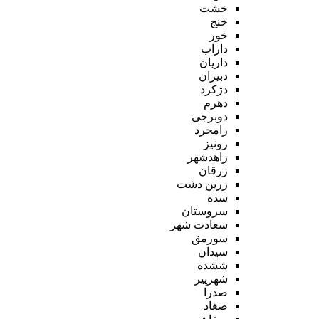
خشت
خنج
خور
داراب
داریان
دبیران
دژکرد
دهرم
دوبرجی
رامجرد
رونیز
زاهدشهر
زرقان
زرین دشت
سده
سروستان
سعادت شهر
سورمق
سیدان
ششده
شهرپیر
صدرا
صغاد