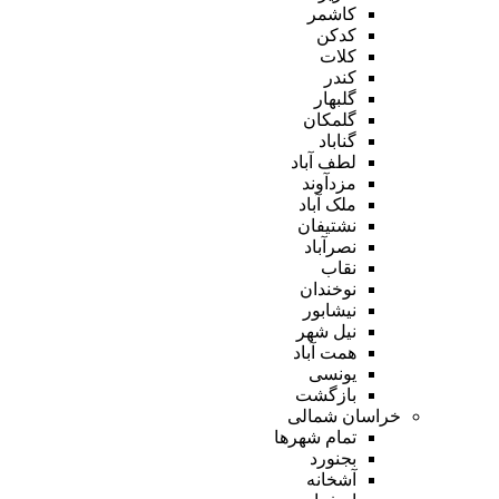
کاشمر
کدکن
کلات
کندر
گلبهار
گلمکان
گناباد
لطف آباد
مزدآوند
ملک آباد
نشتیفان
نصرآباد
نقاب
نوخندان
نیشابور
نیل شهر
همت آباد
یونسی
بازگشت
خراسان شمالی
تمام شهر‌ها
بجنورد
آشخانه