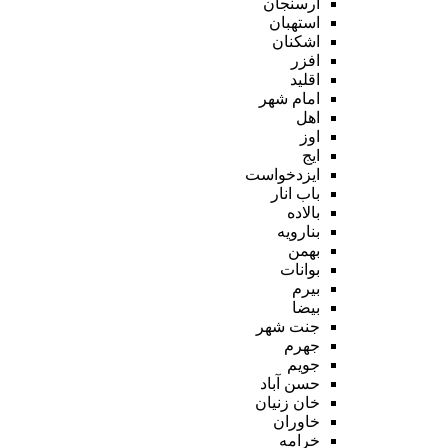
ارسنجان
استهبان
اشکنان
افزر
اقلید
امام شهر
اهل
اوز
ایج
ایزدخواست
باب انار
بالاده
بنارویه
بهمن
بوانات
بیرم
بیضا
جنت شهر
جهرم
جویم
حسن آباد
خان زنیان
خاوران
خرامه