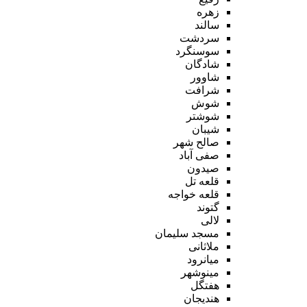
زهره
سالند
سردشت
سوسنگرد
شادگان
شاوور
شرافت
شوش
شوشتر
شیبان
صالح شهر
صفی آباد
صیدون
قلعه تل
قلعه خواجه
گتوند
لالی
مسجد سلیمان
ملاثانی
میانرود
مینوشهر
هفتگل
هندیجان