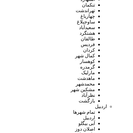
تنکمان
تهراندشت
چهارباغ
ساوجبلاغ
سعیدآباد
هشتگرد
طالقان
فردیس
کردان
کمال شهر
کوهسار
گرمدره
مارلیک
ماهدشت
محمدشهر
مشکین شهر
نظرآباد
بازگشت
اردبیل
تمام شهر‌ها
اردبیل
آبی بیگلو
اصلان دوز