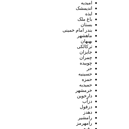
امیدیه
اندیمشک
ایذه
باغ ملک
بستان
بندر امام خمینی
ماهشهر
بهبهان
ترکالکی
جایزان
چمران
چوبیده
حر
حسینیه
حمزه
حمیدیه
خرمشهر
دارخوین
دزآب
دزفول
دهدز
رامشیر
رامهرمز
رفیع