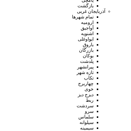
یامچی
بازگشت
آذربایجان غربی
تمام شهر‌ها
ارومیه
آواجیق
اشنویه
ایواوغلی
باروق
بازرگان
بوکان
پلدشت
پیرانشهر
تازه شهر
تکاب
چهاربرج
خوی
دیزج دیز
ربط
سردشت
سرو
سلماس
سیلوانه
سیمینه