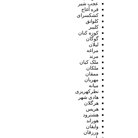
عجب شیر
قره آغاج
کشکسرای
کلوانق
کلیبر
کوزه کنان
گوگان
لیلان
مراغه
مرند
ملک کیان
ملکان
ممقان
مهربان
میانه
نظرکهریزی
هادی شهر
هرگلان
هریس
هشترود
هوراند
وایقان
ورزقان