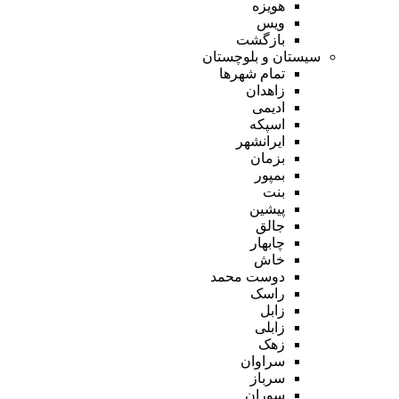
هویزه
ویس
بازگشت
سیستان و بلوچستان
تمام شهر‌ها
زاهدان
ادیمی
اسپکه
ایرانشهر
بزمان
بمپور
بنت
پیشین
جالق
چابهار
خاش
دوست محمد
راسک
زابل
زابلی
زهک
سراوان
سرباز
سوران