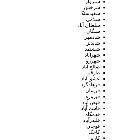
سبزوار
سرخس
سفیدسنگ
سلامی
سلطان آباد
سنگان
شادمهر
شاندیز
ششتمد
شهرآباد
شهرزو
صالح آباد
طرقبه
عشق آباد
فرهادگرد
فریمان
فیروزه
فیض آباد
قاسم آباد
قدمگاه
قلندرآباد
قوچان
کاخک
کاریز