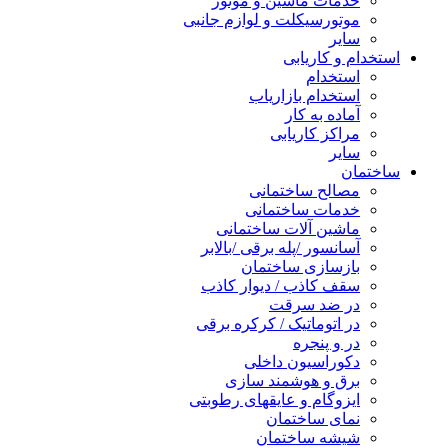
خدمات ماشین و موتور
موتورسیکلت و لوازم جانبی
سایر
استخدام و کاریابی
استخدام
استخدام بازاریاب
آماده به کار
مراکز کاریابی
سایر
ساختمان
مصالح ساختمانی
خدمات ساختمانی
ماشین آلات ساختمانی
آسانسور /پله برقی /بالابر
بازسازی ساختمان
سقف کاذب / دیوار کاذب
در ضد سرقت
در اتوماتیک / کرکره برقی
در و پنجره
دکوراسیون داخلی
برق و هوشمند سازی
ایزوگام و عایقهای رطوبتی
نمای ساختمان
شیشه ساختمان