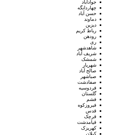
جوادآباد
چهاردانگه
حسن آباد
دماوند
دیزین
رباط کریم
رودهن
ری
شاهدشهر
شریف آباد
شمشک
شهریار
صالح آباد
صباشهر
صفادشت
فردوسیه
گلستان
فشم
فیروزکوه
قدس
قرچک
قیامدشت
کهریزک
کیلان