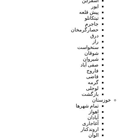
اسفراین
ایور
پیش قلعه
تیتکانلو
جاجرم
حصارگرمخان
درق
راز
سنخواست
شوقان
شیروان
صفی آباد
فاروج
قاضی
گرمه
لوجلی
بازگشت
خوزستان
تمام شهر‌ها
اهواز
آبادان
آغاجاری
اروندکنار
الوان