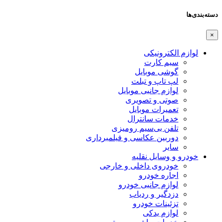
دسته‌بندی‌ها
×
لوازم الکترونیکی
سیم کارت
گوشی موبایل
لپ تاپ و تبلت
لوازم جانبی موبایل
صوتی و تصویری
تعمیرات موبایل
خدمات سانترال
تلفن بی‌سیم رومیزی
دوربین عکاسی و فیلمبرداری
سایر
خودرو و وسایل نقلیه
خودروی داخلی و خارجی
اجاره خودرو
لوازم جانبی خودرو
دزدگیر و ردیاب
تزئینات خودرو
لوازم یدکی