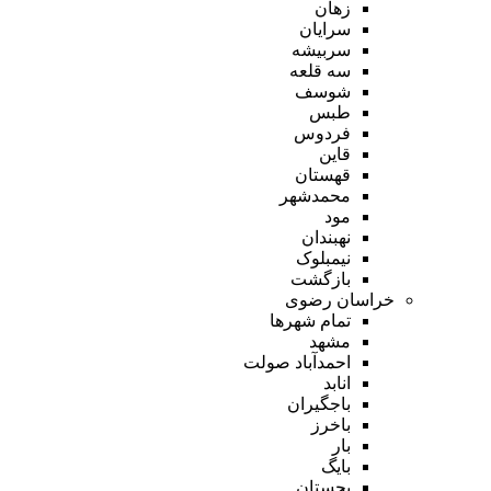
زهان
سرایان
سربیشه
سه قلعه
شوسف
طبس
فردوس
قاین
قهستان
محمدشهر
مود
نهبندان
نیمبلوک
بازگشت
خراسان رضوی
تمام شهر‌ها
مشهد
احمدآباد صولت
انابد
باجگیران
باخرز
بار
بایگ
بجستان