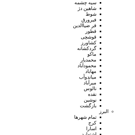
سیه چشمه
شاهین دژ
شوط
فیرورق
قر ضیاالدین
قطور
قوشچی
کشاورز
گردکشانه
ماکو
محمدیار
محمودآباد
مهاباد
میاندوآب
میرآباد
نالوس
نقده
نوشین
بازگشت
البرز
تمام شهر‌ها
کرج
اسارا
اشتهارد