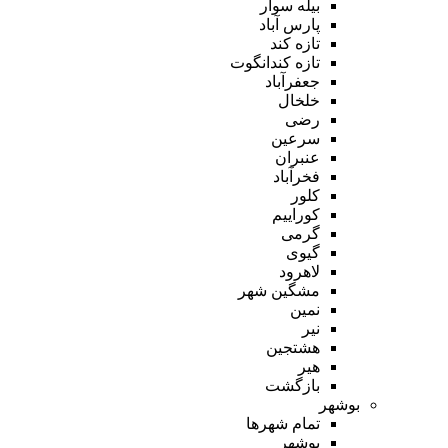
بیله سوار
پارس آباد
تازه کند
تازه کندانگوت
جعفرآباد
خلخال
رضی
سرعین
عنبران
فخرآباد
کلور
کوراییم
گرمی
گیوی
لاهرود
مشگین شهر
نمین
نیر
هشتجین
هیر
بازگشت
بوشهر
تمام شهر‌ها
بوشهر