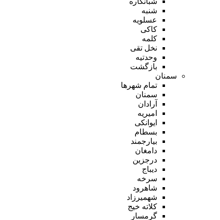
شبانکاره
شنبه
عسلویه
کاکی
کلمه
نخل تقی
وحدتیه
بازگشت
سمنان
تمام شهر‌ها
سمنان
آرادان
امیریه
ایوانکی
بسطام
بیارجمند
دامغان
درجزین
دیباج
سرخه
شاهرود
شهمیرزاد
کلاته خیج
گرمسار