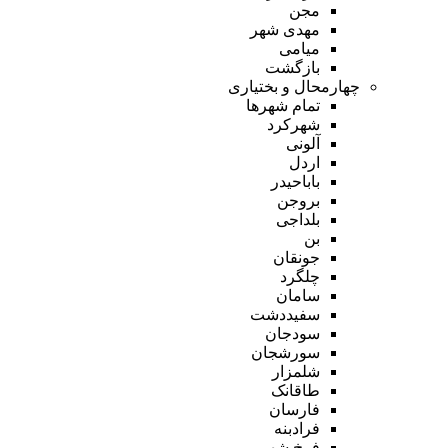
مجن
مهدی شهر
میامی
بازگشت
چهارمحال و بختیاری
تمام شهر‌ها
شهرکرد
آلونی
اردل
باباحیدر
بروجن
بلداجی
بن
جونقان
چلگرد
سامان
سفیددشت
سودجان
سورشجان
شلمزار
طاقانک
فارسان
فرادبنه
فرخ شهر