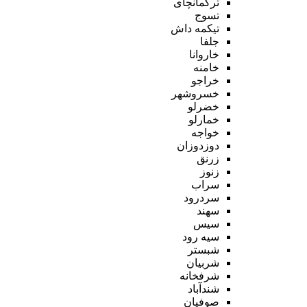
ترکمانچای
تسوج
تیکمه داش
جلفا
خاروانا
خامنه
خراجو
خسروشهر
خضرلو
خمارلو
خواجه
دوزدوزان
زرنق
زنوز
سراب
سردرود
سهند
سیس
سیه رود
شبستر
شربیان
شرفخانه
شندآباد
صوفیان