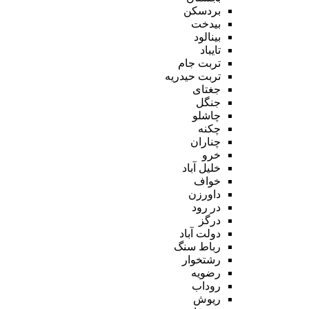
بردسکن
بیدخت
بینالود
تایباد
تربت جام
تربت حیدریه
جغتای
جنگل
چاشلو
چکنه
چناران
خرو
خلیل آباد
خواف
داورزن
در رود
درگز
دولت آباد
رباط سنگ
رشتخوار
رضویه
روداب
ریوش