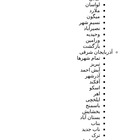
لواسان
ملارد
میگون
نسیم شهر
نصیرآباد
وحیدیه
ورامین
بازگشت
آذربایجان شرقی
تمام شهر‌ها
تبریز
آبش احمد
آذرشهر
آقکند
اسکو
اهر
ایلخچی
باسمنج
بخشایش
بستان آباد
بناب
ناب جدید
ترک