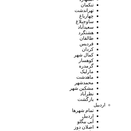
تنکمان
تهراندشت
چهارباغ
ساوجبلاغ
سعیدآباد
هشتگرد
طالقان
فردیس
کردان
کمال شهر
کوهسار
گرمدره
مارلیک
ماهدشت
محمدشهر
مشکین شهر
نظرآباد
بازگشت
اردبیل
تمام شهر‌ها
اردبیل
آبی بیگلو
اصلان دوز