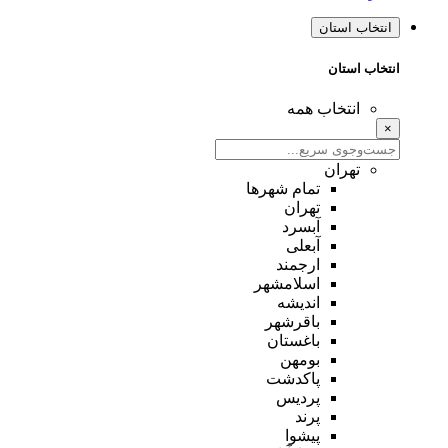
انتخاب استان
انتخاب استان
انتخاب همه
×
تهران
تمام شهر‌ها
تهران
آبسرد
آبعلی
ارجمند
اسلامشهر
اندیشه
باقرشهر
باغستان
بومهن
پاکدشت
پردیس
پرند
پیشوا