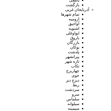
یامچی
بازگشت
آذربایجان غربی
تمام شهر‌ها
ارومیه
آواجیق
اشنویه
ایواوغلی
باروق
بازرگان
بوکان
پلدشت
پیرانشهر
تازه شهر
تکاب
چهاربرج
خوی
دیزج دیز
ربط
سردشت
سرو
سلماس
سیلوانه
سیمینه