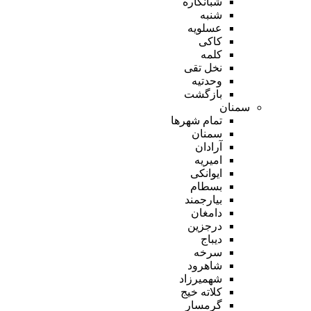
شبانکاره
شنبه
عسلویه
کاکی
کلمه
نخل تقی
وحدتیه
بازگشت
سمنان
تمام شهر‌ها
سمنان
آرادان
امیریه
ایوانکی
بسطام
بیارجمند
دامغان
درجزین
دیباج
سرخه
شاهرود
شهمیرزاد
کلاته خیج
گرمسار