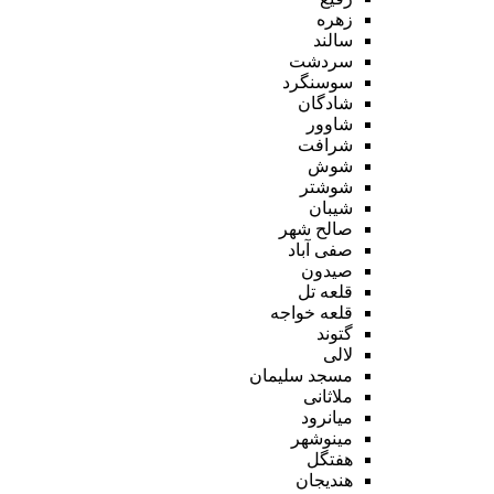
زهره
سالند
سردشت
سوسنگرد
شادگان
شاوور
شرافت
شوش
شوشتر
شیبان
صالح شهر
صفی آباد
صیدون
قلعه تل
قلعه خواجه
گتوند
لالی
مسجد سلیمان
ملاثانی
میانرود
مینوشهر
هفتگل
هندیجان