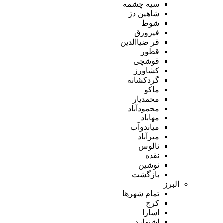
سیه چشمه
شاهین دژ
شوط
فیرورق
قر ضیاالدین
قطور
قوشچی
کشاورز
گردکشانه
ماکو
محمدیار
محمودآباد
مهاباد
میاندوآب
میرآباد
نالوس
نقده
نوشین
بازگشت
البرز
تمام شهر‌ها
کرج
اسارا
اشتهارد