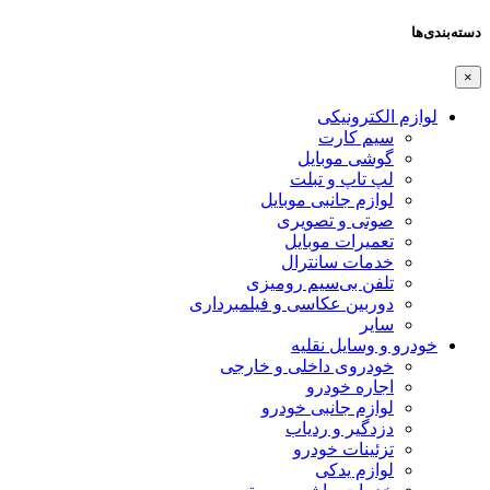
دسته‌بندی‌ها
×
لوازم الکترونیکی
سیم کارت
گوشی موبایل
لپ تاپ و تبلت
لوازم جانبی موبایل
صوتی و تصویری
تعمیرات موبایل
خدمات سانترال
تلفن بی‌سیم رومیزی
دوربین عکاسی و فیلمبرداری
سایر
خودرو و وسایل نقلیه
خودروی داخلی و خارجی
اجاره خودرو
لوازم جانبی خودرو
دزدگیر و ردیاب
تزئینات خودرو
لوازم یدکی