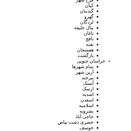
کیان
گندمان
گهرو
لردگان
مال خلیفه
ناغان
نافچ
نقنه
هفشجان
بازگشت
خراسان جنوبی
تمام شهر‌ها
آرین شهر
بیرجند
آیسک
ارسک
اسدیه
اسفدن
اسلامیه
بشرویه
حاجی آباد
خضری دشت بیاض
خوسف