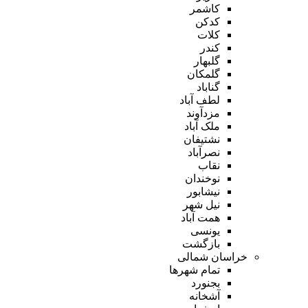
کاشمر
کدکن
کلات
کندر
گلبهار
گلمکان
گناباد
لطف آباد
مزدآوند
ملک آباد
نشتیفان
نصرآباد
نقاب
نوخندان
نیشابور
نیل شهر
همت آباد
یونسی
بازگشت
خراسان شمالی
تمام شهر‌ها
بجنورد
آشخانه