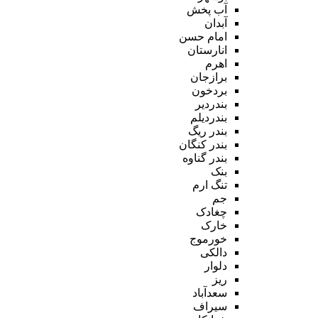
آب پخش
آبدان
امام حسن
انارستان
اهرم
برازجان
بردخون
بندردیر
بندردیلم
بندر ریگ
بندر کنگان
بندر گناوه
بنک
تنگ ارم
جم
چغادک
خارک
خورموج
دالکی
دلوار
ریز
سعدآباد
سیراف