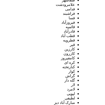
صفاشهر
علامرودشت
فدامی
فراشبند
فسا
فیروزآباد
قائمیه
قادرآباد
قطب آباد
قطرویه
قیر
کارزین
کازرون
کامفیروز
کره ای
کنارتخته
کوار
گراش
گله دار
لار
لامرد
لپویی
لطیفی
مبارک آباد دیز