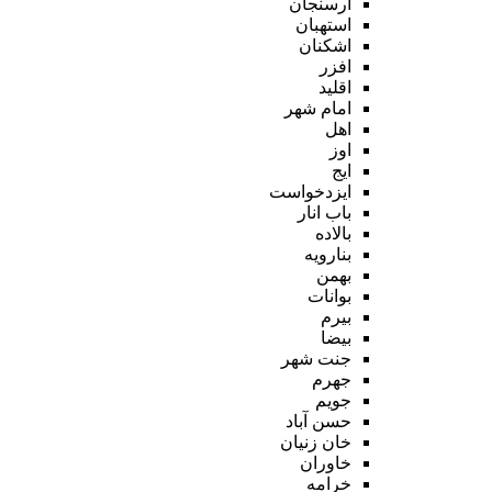
ارسنجان
استهبان
اشکنان
افزر
اقلید
امام شهر
اهل
اوز
ایج
ایزدخواست
باب انار
بالاده
بنارویه
بهمن
بوانات
بیرم
بیضا
جنت شهر
جهرم
جویم
حسن آباد
خان زنیان
خاوران
خرامه