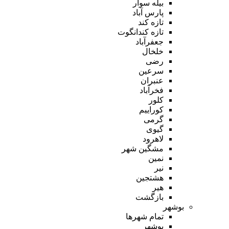
بیله سوار
پارس آباد
تازه کند
تازه کندانگوت
جعفرآباد
خلخال
رضی
سرعین
عنبران
فخرآباد
کلور
کوراییم
گرمی
گیوی
لاهرود
مشگین شهر
نمین
نیر
هشتجین
هیر
بازگشت
بوشهر
تمام شهر‌ها
بوشهر