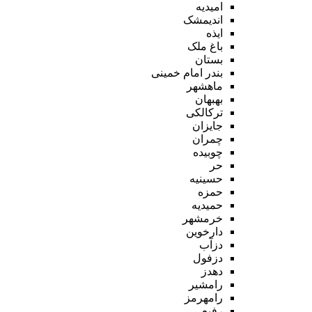
امیدیه
اندیمشک
ایذه
باغ ملک
بستان
بندر امام خمینی
ماهشهر
بهبهان
ترکالکی
جایزان
چمران
چوبیده
حر
حسینیه
حمزه
حمیدیه
خرمشهر
دارخوین
دزآب
دزفول
دهدز
رامشیر
رامهرمز
رفیع