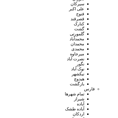
سیرکان
علی اکبر
فنوج
قصرقند
کنارک
گشت
گلمورتی
محمدآباد
محمدان
محمدی
میرجاوه
نصرت آباد
نگور
نوک آباد
نیکشهر
هیدوچ
بازگشت
فارس
تمام شهر‌ها
شیراز
آباده
آباده طشک
اردکان