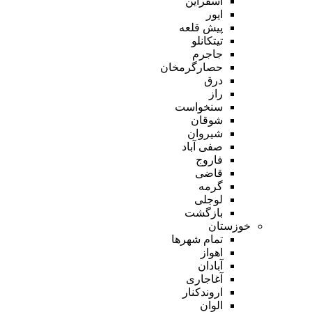
اسفراین
ایور
پیش قلعه
تیتکانلو
جاجرم
حصارگرمخان
درق
راز
سنخواست
شوقان
شیروان
صفی آباد
فاروج
قاضی
گرمه
لوجلی
بازگشت
خوزستان
تمام شهر‌ها
اهواز
آبادان
آغاجاری
اروندکنار
الوان