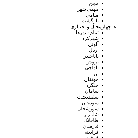
مجن
مهدی شهر
میامی
بازگشت
چهارمحال و بختیاری
تمام شهر‌ها
شهرکرد
آلونی
اردل
باباحیدر
بروجن
بلداجی
بن
جونقان
چلگرد
سامان
سفیددشت
سودجان
سورشجان
شلمزار
طاقانک
فارسان
فرادبنه
فرخ شهر