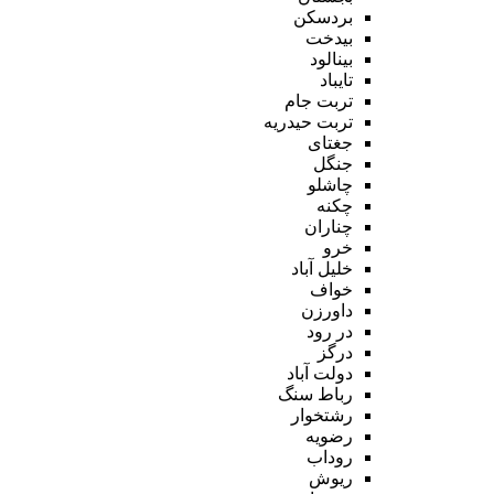
بردسکن
بیدخت
بینالود
تایباد
تربت جام
تربت حیدریه
جغتای
جنگل
چاشلو
چکنه
چناران
خرو
خلیل آباد
خواف
داورزن
در رود
درگز
دولت آباد
رباط سنگ
رشتخوار
رضویه
روداب
ریوش