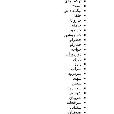
ترکمانچای
تسوج
تیکمه داش
جلفا
خاروانا
خامنه
خراجو
خسروشهر
خضرلو
خمارلو
خواجه
دوزدوزان
زرنق
زنوز
سراب
سردرود
سهند
سیس
سیه رود
شبستر
شربیان
شرفخانه
شندآباد
صوفیان