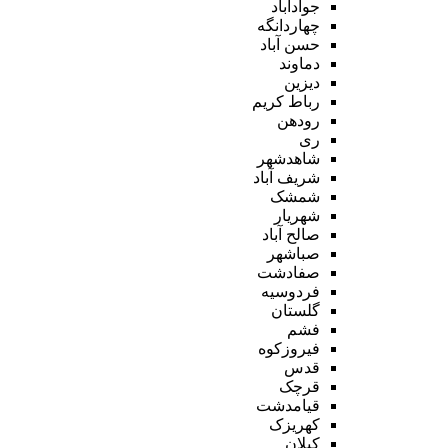
جوادآباد
چهاردانگه
حسن آباد
دماوند
دیزین
رباط کریم
رودهن
ری
شاهدشهر
شریف آباد
شمشک
شهریار
صالح آباد
صباشهر
صفادشت
فردوسیه
گلستان
فشم
فیروزکوه
قدس
قرچک
قیامدشت
کهریزک
کیلان