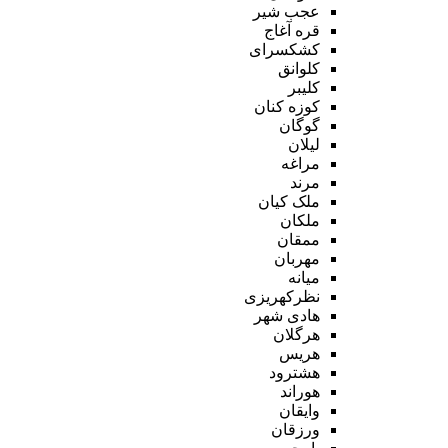
عجب شیر
قره آغاج
کشکسرای
کلوانق
کلیبر
کوزه کنان
گوگان
لیلان
مراغه
مرند
ملک کیان
ملکان
ممقان
مهربان
میانه
نظرکهریزی
هادی شهر
هرگلان
هریس
هشترود
هوراند
وایقان
ورزقان