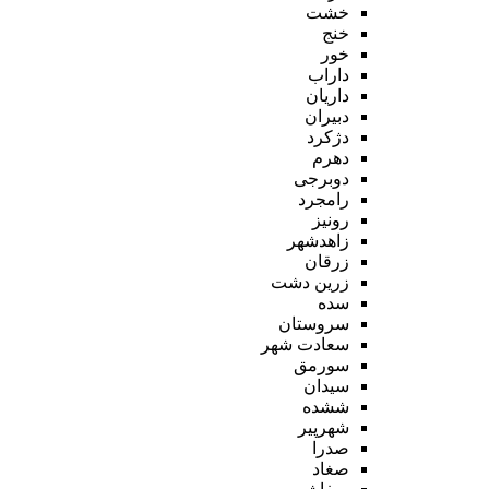
خشت
خنج
خور
داراب
داریان
دبیران
دژکرد
دهرم
دوبرجی
رامجرد
رونیز
زاهدشهر
زرقان
زرین دشت
سده
سروستان
سعادت شهر
سورمق
سیدان
ششده
شهرپیر
صدرا
صغاد