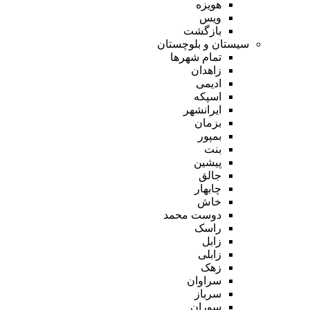
هویزه
ویس
بازگشت
سیستان و بلوچستان
تمام شهر‌ها
زاهدان
ادیمی
اسپکه
ایرانشهر
بزمان
بمپور
بنت
پیشین
جالق
چابهار
خاش
دوست محمد
راسک
زابل
زابلی
زهک
سراوان
سرباز
سوران