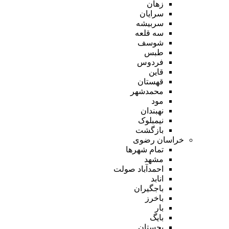
زهان
سرایان
سربیشه
سه قلعه
شوسف
طبس
فردوس
قاین
قهستان
محمدشهر
مود
نهبندان
نیمبلوک
بازگشت
خراسان رضوی
تمام شهر‌ها
مشهد
احمدآباد صولت
انابد
باجگیران
باخرز
بار
بایگ
بجستان