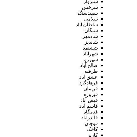
سبزوار
سرخس
سفیدسنگ
سلامی
سلطان آباد
سنگان
شادمهر
شاندیز
ششتمد
شهرآباد
شهرزو
صالح آباد
طرقبه
عشق آباد
فرهادگرد
فریمان
فیروزه
فیض آباد
قاسم آباد
قدمگاه
قلندرآباد
قوچان
کاخک
کاریز