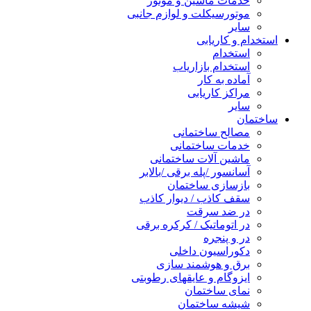
خدمات ماشین و موتور
موتورسیکلت و لوازم جانبی
سایر
استخدام و کاریابی
استخدام
استخدام بازاریاب
آماده به کار
مراکز کاریابی
سایر
ساختمان
مصالح ساختمانی
خدمات ساختمانی
ماشین آلات ساختمانی
آسانسور /پله برقی /بالابر
بازسازی ساختمان
سقف کاذب / دیوار کاذب
در ضد سرقت
در اتوماتیک / کرکره برقی
در و پنجره
دکوراسیون داخلی
برق و هوشمند سازی
ایزوگام و عایقهای رطوبتی
نمای ساختمان
شیشه ساختمان