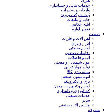
هنری
خدمات مالی و حسابداری
واردات و صادرات
ثبت شرکت و برند
چاپ و تبلیغات
آتلیه عکاسی
تعمیر لوازم
صنعت
آهن آلات و فلزات
ابزار و یراق
لوازم صنعتی
ضایعات صنعتی
آب و فاضلاب
مواد شیمیایی و معدنی
تولید مواد غذایی
بسته بندی کالا
اتوماسیون صنعتی
برق و الکترونیک
لوازم و تجهیزات معدن
کشاورزی و دامداری
خدمات صنعتی
سایر
ماشین آلات صنعتی
متفرقه