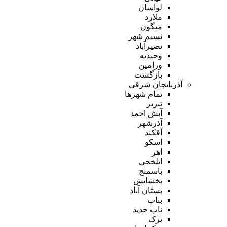
لواسان
ملارد
میگون
نسیم شهر
نصیرآباد
وحیدیه
ورامین
بازگشت
آذربایجان شرقی
تمام شهر‌ها
تبریز
آبش احمد
آذرشهر
آقکند
اسکو
اهر
ایلخچی
باسمنج
بخشایش
بستان آباد
بناب
ناب جدید
ترک